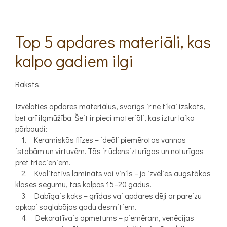
Top 5 apdares materiāli, kas
kalpo gadiem ilgi
Raksts:
Izvēloties apdares materiālus, svarīgs ir ne tikai izskats,
bet arī ilgmūžība. Šeit ir pieci materiāli, kas iztur laika
pārbaudi:
1. Keramiskās flīzes – ideāli piemērotas vannas
istabām un virtuvēm. Tās ir ūdensizturīgas un noturīgas
pret triecieniem.
2. Kvalitatīvs lamināts vai vinils – ja izvēlies augstākas
klases segumu, tas kalpos 15–20 gadus.
3. Dabīgais koks – grīdas vai apdares dēļi ar pareizu
apkopi saglabājas gadu desmitiem.
4. Dekoratīvais apmetums – piemēram, venēcijas