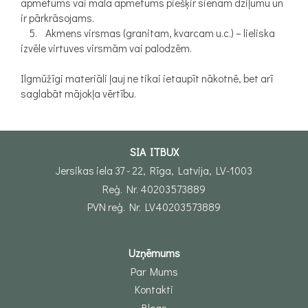
apmetums vai māla apmetums piešķir sienām dziļumu un
ir pārkrāsojams.
5. Akmens virsmas (granitam, kvarcam u.c.) – lieliska
izvēle virtuves virsmām vai palodzēm.
Ilgmūžīgi materiāli ļauj ne tikai ietaupīt nākotnē, bet arī
saglabāt mājokļa vērtību.
SIA ITBUX
Jersikas iela 37 - 22, Rīga, Latvija, LV-1003
Reģ. Nr. 40203573889
PVN reģ. Nr. LV40203573889
Uzņēmums
Par Mums
Kontakti
Blogs