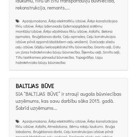
laukumu, tiltu un citu transportbūvju būvniecība,
rekonstrukcija, remonts,...
Apzaļumošana, Ārējo elektrotīklu izbūve, Ārējo kanalizācijas
tīklu izbūve, Ārējo ūdensvada (ūdensapgādes) sistēmu
montāža/izbūve, Ārējo vājstrāvas tīklu izbūve, Asfalts, Betona
apmales, Bruģēšanas darbi, Ceļu apmales, Ceļu konstrukcijas
izbūve pilnā apjomā (dažādiem ceļu veidiem), Dzelzceļa sliežu
ceļu izbūve, Gājēju (velosipēdistu) tiltu būvniecība, Grants ceļš, Ostu
un jūras hidrotehnisko būvju būvniecība, Šķembu ceļš, Smilts ceļš,
Tiltu (satiksmes pārvadu) būvniecība, Topogrāfija, Upju
hidrotehnisko būvju būvniecība
BALTIJAS BŪVE
SIA “BALTIJAS BŪVE” ir strauji augošs būvniecības
uzņēmums, kas savu darbību sāka 2015. gadā.
Šobrīd uzņēmums...
Apzaļumošana, Ārējo elektrotīklu izbūve, Ārējo kanalizācijas
tīklu izbūve, Asfalts, Atmežošana, Bērnu rotaļu laukumi, Bruģa
labošana, Bruģēšanas darbi, Ceļu konstrukcijas izbūve pilnā
apjomā (dažādiem ceļu veidiem), Dzelzceļa sliežu ceļu izbūve,