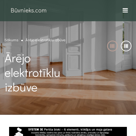
Būvnieks.com
Sākums
Ārējo elektrotīklu izbūve
Ārējo
elektrotīklu
izbūve