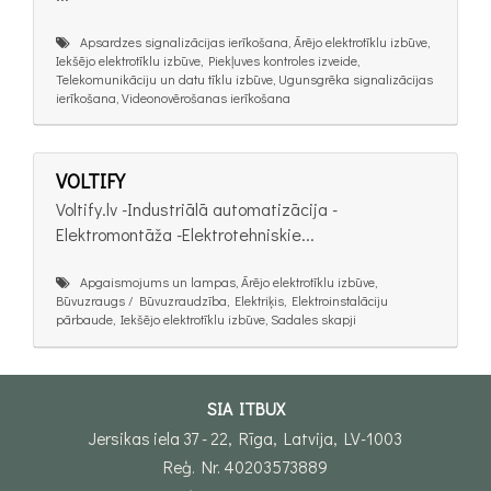
Apsardzes signalizācijas ierīkošana, Ārējo elektrotīklu izbūve,
Iekšējo elektrotīklu izbūve, Piekļuves kontroles izveide,
Telekomunikāciju un datu tīklu izbūve, Ugunsgrēka signalizācijas
ierīkošana, Videonovērošanas ierīkošana
VOLTIFY
Voltify.lv -Industriālā automatizācija -
Elektromontāža -Elektrotehniskie...
Apgaismojums un lampas, Ārējo elektrotīklu izbūve,
Būvuzraugs / Būvuzraudzība, Elektriķis, Elektroinstalāciju
pārbaude, Iekšējo elektrotīklu izbūve, Sadales skapji
SIA ITBUX
Jersikas iela 37 - 22, Rīga, Latvija, LV-1003
Reģ. Nr. 40203573889