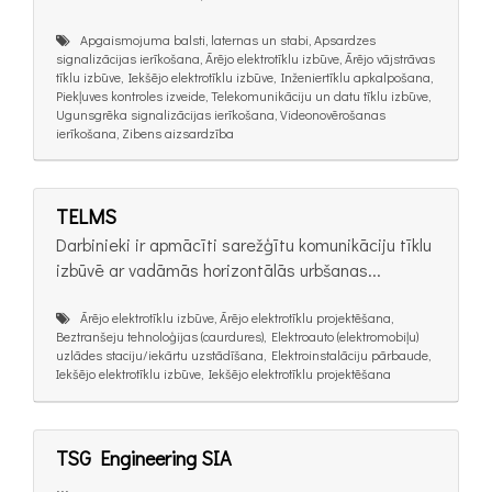
Apgaismojuma balsti, laternas un stabi, Apsardzes
signalizācijas ierīkošana, Ārējo elektrotīklu izbūve, Ārējo vājstrāvas
tīklu izbūve, Iekšējo elektrotīklu izbūve, Inženiertīklu apkalpošana,
Piekļuves kontroles izveide, Telekomunikāciju un datu tīklu izbūve,
Ugunsgrēka signalizācijas ierīkošana, Videonovērošanas
ierīkošana, Zibens aizsardzība
TELMS
Darbinieki ir apmācīti sarežģītu komunikāciju tīklu
izbūvē ar vadāmās horizontālās urbšanas...
Ārējo elektrotīklu izbūve, Ārējo elektrotīklu projektēšana,
Beztranšeju tehnoloģijas (caurdures), Elektroauto (elektromobiļu)
uzlādes staciju/iekārtu uzstādīšana, Elektroinstalāciju pārbaude,
Iekšējo elektrotīklu izbūve, Iekšējo elektrotīklu projektēšana
TSG Engineering SIA
...