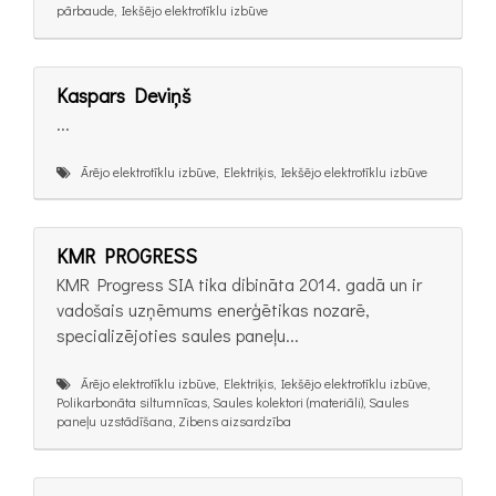
pārbaude, Iekšējo elektrotīklu izbūve
Kaspars Deviņš
...
Ārējo elektrotīklu izbūve, Elektriķis, Iekšējo elektrotīklu izbūve
KMR PROGRESS
KMR Progress SIA tika dibināta 2014. gadā un ir
vadošais uzņēmums enerģētikas nozarē,
specializējoties saules paneļu...
Ārējo elektrotīklu izbūve, Elektriķis, Iekšējo elektrotīklu izbūve,
Polikarbonāta siltumnīcas, Saules kolektori (materiāli), Saules
paneļu uzstādīšana, Zibens aizsardzība