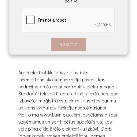
politika.
Ārējo elektrotīklu izbūve ir būtisks
inženiertehnisko komunikāciju posms, kas
nodrošina drošu un nepārtrauktu elektroapgādi.
Šie darbi tiek veikti gan teritoriju iekšienēs, gan
izbūvējot maģistrālos elektrotīklus pieslēgumu
un transformatoru funkciju nodrošināšanai.
Platformā www.buvnieks.com iespējams atrast
uzņēmumus un sertificētus speciālistus, kas
veic pilna cikla ārējo elektrotīklu izbūvi. Darbi
ietver kabeļu trases projektēšanu, zemes