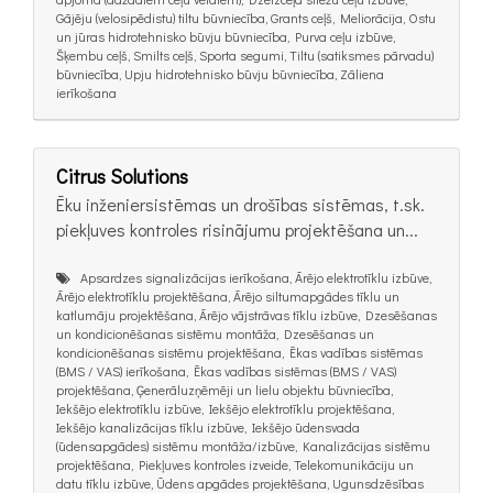
Gājēju (velosipēdistu) tiltu būvniecība, Grants ceļš, Meliorācija, Ostu
un jūras hidrotehnisko būvju būvniecība, Purva ceļu izbūve,
Šķembu ceļš, Smilts ceļš, Sporta segumi, Tiltu (satiksmes pārvadu)
būvniecība, Upju hidrotehnisko būvju būvniecība, Zāliena
ierīkošana
Citrus Solutions
Ēku inženiersistēmas un drošības sistēmas, t.sk.
piekļuves kontroles risinājumu projektēšana un...
Apsardzes signalizācijas ierīkošana, Ārējo elektrotīklu izbūve,
Ārējo elektrotīklu projektēšana, Ārējo siltumapgādes tīklu un
katlumāju projektēšana, Ārējo vājstrāvas tīklu izbūve, Dzesēšanas
un kondicionēšanas sistēmu montāža, Dzesēšanas un
kondicionēšanas sistēmu projektēšana, Ēkas vadības sistēmas
(BMS / VAS) ierīkošana, Ēkas vadības sistēmas (BMS / VAS)
projektēšana, Ģenerāluzņēmēji un lielu objektu būvniecība,
Iekšējo elektrotīklu izbūve, Iekšējo elektrotīklu projektēšana,
Iekšējo kanalizācijas tīklu izbūve, Iekšējo ūdensvada
(ūdensapgādes) sistēmu montāža/izbūve, Kanalizācijas sistēmu
projektēšana, Piekļuves kontroles izveide, Telekomunikāciju un
datu tīklu izbūve, Ūdens apgādes projektēšana, Ugunsdzēsības