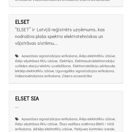
ELSET
“ELSET” ir Latvijā reģistrēts uzņēmums, kas
nodrošina plaša spektra elektrotehniskos un
vājstrāvas sistēmu...
Apsardzes signalizācijas ierīkošana, Ārējo elektrotīklu izbūve,
Ārējo vājstrāvas tīklu izbūve, Elektriķis, Elektroauto (elektromobiļu)
uzlādes staciju/iekārtu uzstādīšana, Elektroinstalāciju pārbaude,
Iekšējo elektrotīklu izbūve, Ugunsgrēka signalizācijas ierīkošana,
Videonovērošanas ierīkošana, Zibens aizsardzība
ELSET SIA
...
Apsardzes signalizācijas ierīkošana, Ārējo elektrotīklu izbūve,
Ārējo vājstrāvas tīklu izbūve, Ēkas vadības sistēmas (BMS / VAS)
ierīkošana, Iekšējo elektrotīklu izbūve, Piekļuves kontroles izveide,