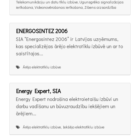
Telekomunikāciju un datu tīklu izbūve, Ugunsgrēka signalizācijas
ierīkošana, Videonovērošanas ierīkošana, Zibens aizsardzība
ENERGOSINTEZ 2006
SIA “Energosintez 2006” ir Latvijas uzņēmums,
kas specializējas ārējo elektrotīklu izbūvē un ar to
saistītajos...
Ārējo elektrotīklu izbūve
Energy Expert, SIA
Energy Expert nodrošina elektroietaišu izbūvi un
darbu vadīšanu un būvuzraudzību iekšējiem un
ārējiem...
Ārējo elektrotīklu izbūve, Iekšējo elektrotīklu izbūve