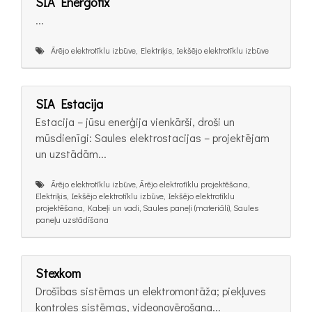
SIA Energofix
...
Ārējo elektrotīklu izbūve, Elektriķis, Iekšējo elektrotīklu izbūve
SIA Estacija
Estacija – jūsu enerģija vienkārši, droši un
mūsdienīgi: Saules elektrostacijas – projektējam
un uzstādām...
Ārējo elektrotīklu izbūve, Ārējo elektrotīklu projektēšana,
Elektriķis, Iekšējo elektrotīklu izbūve, Iekšējo elektrotīklu
projektēšana, Kabeļi un vadi, Saules paneļi (materiāli), Saules
paneļu uzstādīšana
Stexkom
Drošības sistēmas un elektromontāža; piekļuves
kontroles sistēmas, videonovērošana...