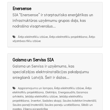
Enersense
SIA “Enersense” ir starptautiska enerģētikas un
infrastruktūras uzņēmumu grupas daļa, kas
nodrošina visaptverošus...
Ārējo elektrotīklu izbūve, Ārējo elektrotīklu projektēšana, Ārējo
vājstrāvas tīklu izbūve
Gaisma un Serviss SIA
Gaisma un Serviss ir uzņēmums, kas
specializējas elektroinstalācijas pakalpojumu
sniegšanā Latvijā. Šeit ir dažas...
Apgaismojums un lampas, Ārējo elektrotīklu izbūve, Ārējo
elektrotīklu projektēšana, Elektriķis, Energoaudits, Gaismas
arhitekts, Iekšējo elektrotīklu izbūve, Iekšējo elektrotīklu
projektēšana, Invertori, Sadales skapji, Saules kolektori (materiāli),
Saules paneļi (materiāli), Saules paneļu uzstādīšana, Slēdži un
rozetes, Zibens aizsardzība