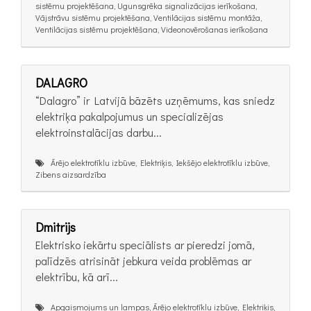
sistēmu projektēšana, Ugunsgrēka signalizācijas ierīkošana,
Vājstrāvu sistēmu projektēšana, Ventilācijas sistēmu montāža,
Ventilācijas sistēmu projektēšana, Videonovērošanas ierīkošana
DALAGRO
“Dalagro” ir Latvijā bāzēts uzņēmums, kas sniedz
elektriķa pakalpojumus un specializējas
elektroinstalācijas darbu...
Ārējo elektrotīklu izbūve, Elektriķis, Iekšējo elektrotīklu izbūve,
Zibens aizsardzība
Dmitrijs
Elektrisko iekārtu speciālists ar pieredzi jomā,
palīdzēs atrisināt jebkura veida problēmas ar
elektrību, kā arī...
Apgaismojums un lampas, Ārējo elektrotīklu izbūve, Elektriķis,