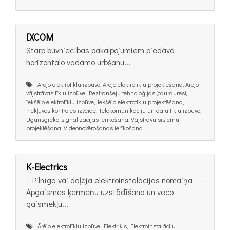
IXCOM
Starp būvniecības pakalpojumiem piedāvā
horizontālo vadāmo urbšanu...
Ārējo elektrotīklu izbūve, Ārējo elektrotīklu projektēšana, Ārējo
vājstrāvas tīklu izbūve, Beztranšeju tehnoloģijas (caurdures),
Iekšējo elektrotīklu izbūve, Iekšējo elektrotīklu projektēšana,
Piekļuves kontroles izveide, Telekomunikāciju un datu tīklu izbūve,
Ugunsgrēka signalizācijas ierīkošana, Vājstrāvu sistēmu
projektēšana, Videonovērošanas ierīkošana
K-Electrics
- Pilnīga vai daļēja elektroinstalācijas nomaiņa⠀ -
Apgaismes ķermeņu uzstādīšana un veco
gaismekļu...
Ārējo elektrotīklu izbūve, Elektriķis, Elektroinstalāciju