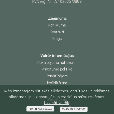
PVN reģ. Nr. LV40203573889
Uzņēmums
Par Mums
Kontakti
Blogs
Vairāk informācijas
Pakalpojuma noteikumi
Privātuma politika
Pasūtītājam
Izpildītājam
Mēs izmantojam būtiskās sīkdatnes, analītikas un reklāmas
sīkdatnes, lai uzlabotu jūsu pieredzi un mūsu reklāmas.
Seko mums
Uzzināt vairāk
.
TIKAI NEPIECIEŠAMĀS
STANDARTA SĪKDATNES