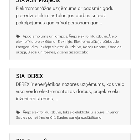
SIA AOR PRojects
Elektromontāžas uzņēmums ar padsmit gadu
pieredzi elektroinstalācijas darbos sniedz
pakalpojumus gan privātpersonām gan...
Apgaismojums un lampas, Ārējo elektrotīklu izbūve, Ārējo
elektrotīklu projektēšana, Elektriķis, Elektroinstalāciju pārbaude,
Energoaudits, Iekšējo elektrotīklu izbūve, Kabeļi un vadi, Sadales
skapji, Slēdži un rozetes, Zibens aizsardzība
SIA DEREX
DEREX ir enerģētikas nozares uzņēmums, kas veic
visa veida elektromontāžas darbus, projektē ēku
inženiersistēmas,...
Ārējo elektrotīklu izbūve, Iekšējo elektrotīklu izbūve, Invertori,
Saules paneļi (materiāli), Saules paneļu uzstādīšana