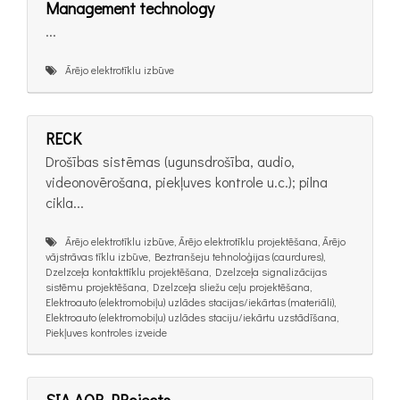
Management technology
...
Ārējo elektrotīklu izbūve
RECK
Drošības sistēmas (ugunsdrošība, audio,
videonovērošana, piekļuves kontrole u.c.); pilna
cikla...
Ārējo elektrotīklu izbūve, Ārējo elektrotīklu projektēšana, Ārējo
vājstrāvas tīklu izbūve, Beztranšeju tehnoloģijas (caurdures),
Dzelzceļa kontakttīklu projektēšana, Dzelzceļa signalizācijas
sistēmu projektēšana, Dzelzceļa sliežu ceļu projektēšana,
Elektroauto (elektromobiļu) uzlādes stacijas/iekārtas (materiāli),
Elektroauto (elektromobiļu) uzlādes staciju/iekārtu uzstādīšana,
Piekļuves kontroles izveide