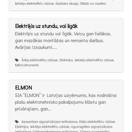
Iekšējo elektrotīklu izbūve, Sadales skapji, Slēdži un rozetes
Elektriķis uz stundu, vai ilgāk
Elektriķis uz stundu vai ilgāk. Veicu gan lielākas,
gan mazākas montāžas un remonta darbus.
Avārijas izsaukumi....
Ārējo elektrotīklu izbūve, Elektriķis, Iekšējo elektrotīklu izbūve,
Mērinstrumenti
ELMON
SIA “ELMON” ir Latvijas uzņēmums, kas nodrošina
plašu elektrotehnisko pakalpojumu klāstu gan
privātajiem, gan...
Apsardzes signalizācijas ierīkošana, Ārējo elektrotīklu izbūve,
Elektriķis, Iekšējo elektrotīklu izbūve, Ugunsgrēka signalizācijas
ierīkošana, Videonovērošanas ierīkošana, Zibens aizsardzība