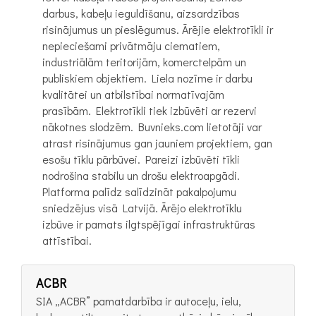
darbus, kabeļu ieguldīšanu, aizsardzības
risinājumus un pieslēgumus. Ārējie elektrotīkli ir
nepieciešami privātmāju ciematiem,
industriālām teritorijām, komerctelpām un
publiskiem objektiem. Liela nozīme ir darbu
kvalitātei un atbilstībai normatīvajām
prasībām. Elektrotīkli tiek izbūvēti ar rezervi
nākotnes slodzēm. Buvnieks.com lietotāji var
atrast risinājumus gan jauniem projektiem, gan
esošu tīklu pārbūvei. Pareizi izbūvēti tīkli
nodrošina stabilu un drošu elektroapgādi.
Platforma palīdz salīdzināt pakalpojumu
sniedzējus visā Latvijā. Ārējo elektrotīklu
izbūve ir pamats ilgtspējīgai infrastruktūras
attīstībai.
ACBR
SIA „ACBR” pamatdarbība ir autoceļu, ielu,