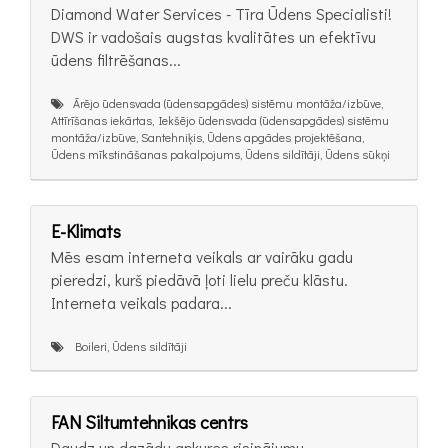
Diamond Water Services - Tīra Ūdens Specialisti!
DWS ir vadošais augstas kvalitātes un efektīvu
ūdens filtrēšanas...
Ārējo ūdensvada (ūdensapgādes) sistēmu montāža/izbūve,
Attīrīšanas iekārtas, Iekšējo ūdensvada (ūdensapgādes) sistēmu
montāža/izbūve, Santehniķis, Ūdens apgādes projektēšana,
Ūdens mīkstināšanas pakalpojums, Ūdens sildītāji, Ūdens sūkņi
E-Klimats
Mēs esam interneta veikals ar vairāku gadu
pieredzi, kurš piedāvā ļoti lielu preču klāstu.
Interneta veikals padara...
Boileri, Ūdens sildītāji
FAN Siltumtehnikas centrs
Daudz un dazādu apkures risinãjumu...