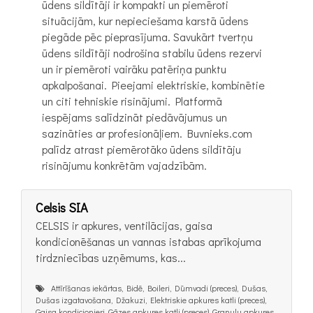
ūdens sildītāji ir kompakti un piemēroti
situācijām, kur nepieciešama karstā ūdens
piegāde pēc pieprasījuma. Savukārt tvertņu
ūdens sildītāji nodrošina stabilu ūdens rezervi
un ir piemēroti vairāku patēriņa punktu
apkalpošanai. Pieejami elektriskie, kombinētie
un citi tehniskie risinājumi. Platformā
iespējams salīdzināt piedāvājumus un
sazināties ar profesionāļiem. Buvnieks.com
palīdz atrast piemērotāko ūdens sildītāju
risinājumu konkrētām vajadzībām.
Celsis SIA
CELSIS ir apkures, ventilācijas, gaisa
kondicionēšanas un vannas istabas aprīkojuma
tirdzniecības uzņēmums, kas...
Attīrīšanas iekārtas, Bidē, Boileri, Dūmvadi (preces), Dušas,
Dušas izgatavošana, Džakuzi, Elektriskie apkures katli (preces),
Gaisa kondicionieri, Gāzes apkures katli (preces), Granulu apkures