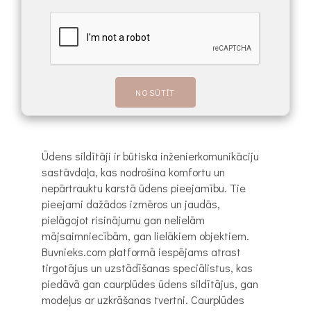
Ūdens sildītāji ir būtiska inženierkomunikāciju
sastāvdaļa, kas nodrošina komfortu un
nepārtrauktu karstā ūdens pieejamību. Tie
pieejami dažādos izmēros un jaudās,
pielāgojot risinājumu gan nelielām
mājsaimniecībām, gan lielākiem objektiem.
Buvnieks.com platformā iespējams atrast
tirgotājus un uzstādīšanas speciālistus, kas
piedāvā gan caurplūdes ūdens sildītājus, gan
modeļus ar uzkrāšanas tvertni. Caurplūdes