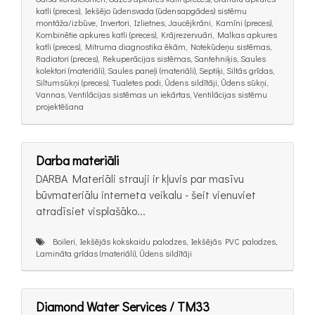
katli (preces), Iekšējo ūdensvada (ūdensapgādes) sistēmu
montāža/izbūve, Invertori, Izlietnes, Jaucējkrāni, Kamīni (preces),
Kombinētie apkures katli (preces), Krājrezervuāri, Malkas apkures
katli (preces), Mitruma diagnostika ēkām, Notekūdeņu sistēmas,
Radiatori (preces), Rekuperācijas sistēmas, Santehniķis, Saules
kolektori (materiāli), Saules paneļi (materiāli), Septiķi, Siltās grīdas,
Siltumsūkņi (preces), Tualetes podi, Ūdens sildītāji, Ūdens sūkņi,
Vannas, Ventilācijas sistēmas un iekārtas, Ventilācijas sistēmu
projektēšana
Darba materiāli
DARBA Materiāli strauji ir kļuvis par masīvu
būvmateriālu interneta veikalu - šeit vienuviet
atradīsiet visplašāko...
Boileri, Iekšējās kokskaidu palodzes, Iekšējās PVC palodzes,
Lamināta grīdas (materiāli), Ūdens sildītāji
Diamond Water Services / TM33