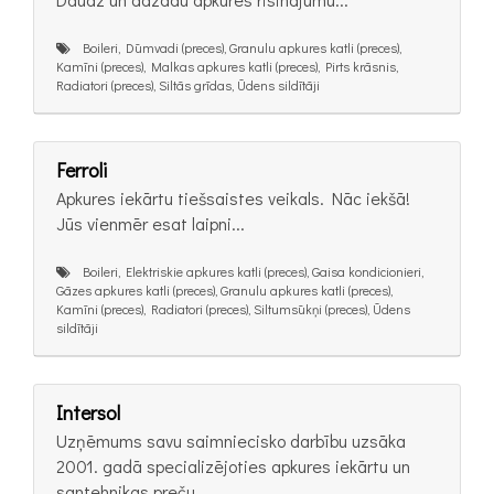
Boileri, Dūmvadi (preces), Granulu apkures katli (preces),
Kamīni (preces), Malkas apkures katli (preces), Pirts krāsnis,
Radiatori (preces), Siltās grīdas, Ūdens sildītāji
Ferroli
Apkures iekārtu tiešsaistes veikals. Nāc iekšā!
Jūs vienmēr esat laipni...
Boileri, Elektriskie apkures katli (preces), Gaisa kondicionieri,
Gāzes apkures katli (preces), Granulu apkures katli (preces),
Kamīni (preces), Radiatori (preces), Siltumsūkņi (preces), Ūdens
sildītāji
Intersol
Uzņēmums savu saimniecisko darbību uzsāka
2001. gadā specializējoties apkures iekārtu un
santehnikas preču...