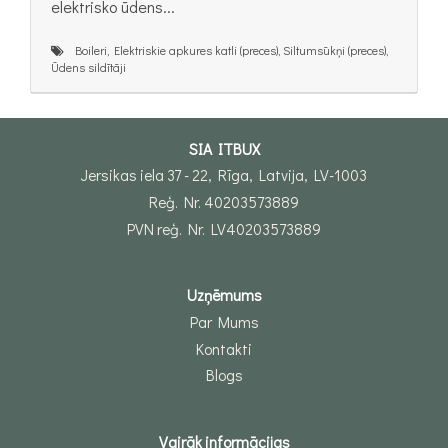
elektrisko ūdens...
Boileri, Elektriskie apkures katli (preces), Siltumsūkņi (preces),
Ūdens sildītāji
SIA ITBUX
Jersikas iela 37 - 22, Rīga, Latvija, LV-1003
Reģ. Nr. 40203573889
PVN reģ. Nr. LV40203573889
Uzņēmums
Par Mums
Kontakti
Blogs
Vairāk informācijas