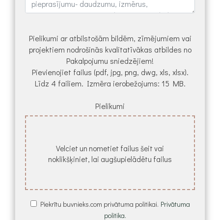
Pielikumi ar atbilstošām bildēm, zīmējumiem vai
projektiem nodrošinās kvalitatīvākas atbildes no
Pakalpojumu sniedzējiem!
Pievienojiet failus (pdf, jpg, png, dwg, xls, xlsx).
Līdz 4 failiem. Izmēra ierobežojums: 15 MB.
Pielikumi
Velciet un nometiet failus šeit vai
noklikšķiniet, lai augšupielādētu failus
Piekrītu buvnieks.com privātuma politikai.
Privātuma
politika.