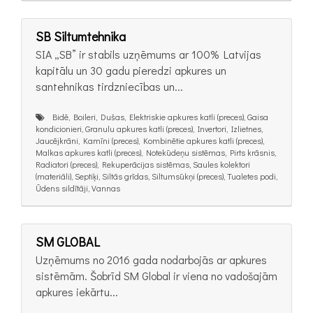
SB Siltumtehnika
SIA „SB” ir stabils uzņēmums ar 100% Latvijas
kapitālu un 30 gadu pieredzi apkures un
santehnikas tirdzniecības un...
Bidē, Boileri, Dušas, Elektriskie apkures katli (preces), Gaisa
kondicionieri, Granulu apkures katli (preces), Invertori, Izlietnes,
Jaucējkrāni, Kamīni (preces), Kombinētie apkures katli (preces),
Malkas apkures katli (preces), Notekūdeņu sistēmas, Pirts krāsnis,
Radiatori (preces), Rekuperācijas sistēmas, Saules kolektori
(materiāli), Septiķi, Siltās grīdas, Siltumsūkņi (preces), Tualetes podi,
Ūdens sildītāji, Vannas
SM GLOBAL
Uzņēmums no 2016 gada nodarbojās ar apkures
sistēmām. Šobrīd SM Global ir viena no vadošajām
apkures iekārtu...