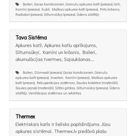
Boileri, Gaisa kondicionieri, Granulu apkures katli (preces), Grili,
Kamīni (preces), Kubli, Malkas apkures katli (preces), Pirts krāsnis,
Radiatori (preces), Siltumsūkņi (preces), Ūdens sildītāji
Tava Sistēma
Apkures katli, Apkures katlu aprīkojums,
Siltumsūkņi, Kamīni un krāsnis, Boileri,
akumulācijas tvertnes, Sajaukšanas...
Boileri, Dūmvadi (preces), Gaisa kondicionieri, Granulu
apkures katli (preces), Invertori, Kamīni (preces), Malkas apkures
katli (preces), Rekuperācijas sistēmas, Saules kolektori (materiāli),
Saules paneļi (materiāli), Siltās grīdas, Siltumsūkņi (preces), Ūdens
sildītāji, Ventilācijas sistēmas un iekārtas
Thermex
Elektriskais katls ir lielisks papildinäjums Jüsu
apkures sistëmai. Thermex.lv piedāvā plašu