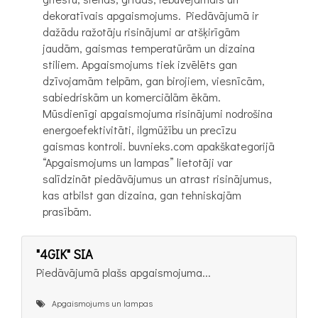
dekoratīvais apgaismojums. Piedāvājumā ir
dažādu ražotāju risinājumi ar atšķirīgām
jaudām, gaismas temperatūrām un dizaina
stiliem. Apgaismojums tiek izvēlēts gan
dzīvojamām telpām, gan birojiem, viesnīcām,
sabiedriskām un komerciālām ēkām.
Mūsdienīgi apgaismojuma risinājumi nodrošina
energoefektivitāti, ilgmūžību un precīzu
gaismas kontroli. buvnieks.com apakškategorijā
“Apgaismojums un lampas” lietotāji var
salīdzināt piedāvājumus un atrast risinājumus,
kas atbilst gan dizaina, gan tehniskajām
prasībām.
"4GIK" SIA
Piedāvājumā plašs apgaismojuma...
Apgaismojums un lampas