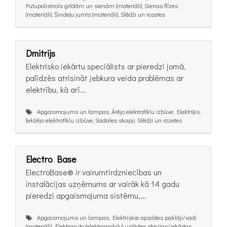
Putupolistirols grīdām un sienām (materiāli), Sienas flīzes
(materiāli), Šindeļu jumts (materiāli), Slēdži un rozetes
Dmitrijs
Elektrisko iekārtu speciālists ar pieredzi jomā,
palīdzēs atrisināt jebkura veida problēmas ar
elektrību, kā arī...
Apgaismojums un lampas, Ārējo elektrotīklu izbūve, Elektriķis,
Iekšējo elektrotīklu izbūve, Sadales skapji, Slēdži un rozetes
Electro Base
ElectroBase® ir vairumtirdzniecības un
instalācijas uzņēmums ar vairāk kā 14 gadu
pieredzi apgaismojuma sistēmu,...
Apgaismojums un lampas, Elektriskie apsildes paklāji/vadi
(materiāli), Elektroauto (elektromobiļu) uzlādes stacijas/iekārtas