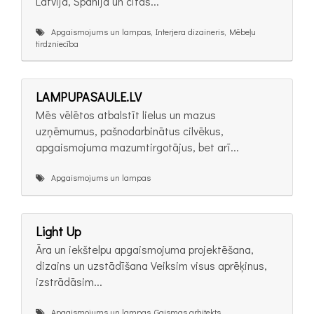
Latvijā, Spānijā un citas...
Apgaismojums un lampas, Interjera dizaineris, Mēbeļu
tirdzniecība
LAMPUPASAULE.LV
Mēs vēlētos atbalstīt lielus un mazus
uzņēmumus, pašnodarbinātus cilvēkus,
apgaismojuma mazumtirgotājus, bet arī...
Apgaismojums un lampas
Light Up
Āra un iekštelpu apgaismojuma projektēšana,
dizains un uzstādīšana Veiksim visus aprēķinus,
izstrādāsim...
Apgaismojums un lampas, Gaismas arhitekts