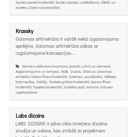
Saules paneļi (materiāli), Saules paneļu uzstādīšana, Slēdži un
rozetes, Zibens aizsardzība
Krassky
Gaismas arhitektūra ir vairāk nekā izgaismojuma
aprēķins. Gaismas arhitektūra sākas ar
izgaismojuma koncepcijas...
Akmens plāksnes (marmors, granīts u.tml.) un elementi,
Apgaismojums un lampas, Bidē, Dušas, Džakuzi, Gaismas
arhitekts, Grīdas flīzes (materiāli), Izlietnes, Jaucējkrāni, Mēbeļu
tirdzniecība, Paklāji, Parketa grīdas (materiāli), Sienas flīzes
(materiāli), Tapetes (materiāli), Tualetes podi, Vannas, Virtuves
izgatavošana
Labs dizains
LABS DIZAINS ir pilna cikla interjera dizaina
studija un salons, kas strādā ar projektiem