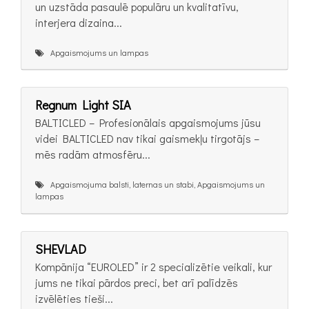
un uzstāda pasaulē populāru un kvalitatīvu,
interjera dizaina...
Apgaismojums un lampas
Regnum Light SIA
BALTICLED – Profesionālais apgaismojums jūsu
videi BALTICLED nav tikai gaismekļu tirgotājs –
mēs radām atmosfēru...
Apgaismojuma balsti, laternas un stabi, Apgaismojums un
lampas
SHEVLAD
Kompānija “EUROLED” ir 2 specializētie veikali, kur
jums ne tikai pārdos preci, bet arī palīdzēs
izvēlēties tieši...