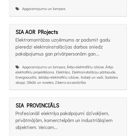
Apgaismojums un lampas
SIA AOR PRojects
Elektromontāžas uzņēmums ar padsmit gadu
pieredzi elektroinstalācijas darbos sniedz
pakalpojumus gan privātpersonām gan...
Apgaismojums un lampas, Ārējo elektrotīklu izbūve, Ārējo
elektrotīklu projektēšana, Elektriķis, Elektroinstalāciju pārbaude,
Energoaudits, Iekšējo elektrotīklu izbūve, Kabeļi un vadi, Sadales
skapji, Slēdži un rozetes, Zibens aizsardzība
SIA PROVINCIĀLS
Profesionāli elektriķa pakalpojumi dzīvokļiem,
privātmājām, komerctelpām un industriālajiem
objektiem. Veicam...