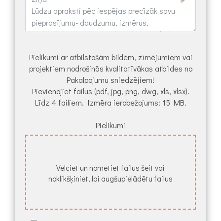
Pielikumi ar atbilstošām bildēm, zīmējumiem vai
projektiem nodrošinās kvalitatīvākas atbildes no
Pakalpojumu sniedzējiem!
Pievienojiet failus (pdf, jpg, png, dwg, xls, xlsx).
Līdz 4 failiem. Izmēra ierobežojums: 15 MB.
Pielikumi
Velciet un nometiet failus šeit vai
noklikšķiniet, lai augšupielādētu failus