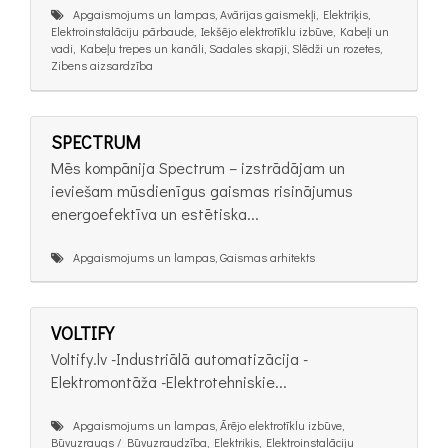
Apgaismojums un lampas, Avārijas gaismekļi, Elektriķis,
Elektroinstalāciju pārbaude, Iekšējo elektrotīklu izbūve, Kabeļi un
vadi, Kabeļu trepes un kanāli, Sadales skapji, Slēdži un rozetes,
Zibens aizsardzība
SPECTRUM
Mēs kompānija Spectrum – izstrādājam un
ieviešam mūsdienīgus gaismas risinājumus
energoefektīva un estētiska...
Apgaismojums un lampas, Gaismas arhitekts
VOLTIFY
Voltify.lv -Industriālā automatizācija -
Elektromontāža -Elektrotehniskie...
Apgaismojums un lampas, Ārējo elektrotīklu izbūve,
Būvuzraugs / Būvuzraudzība, Elektriķis, Elektroinstalāciju