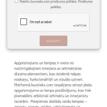
Piekrītu buvnieks.com privātuma politikai.
Privātuma
politika.
Apgaismojums un lampas ir viens no
nozīmīgākajiem interjera un arhitektūras
dizaina elementiem, kas ietekmē telpas
noskaņu, funkcionalitāti un vizuālo uztveri.
Platformā buvnieks.com iespējams atrast plašu
apgaismojuma un lampu piedāvājumu, kas tiek
piemeklēts atbilstoši arhitektu un interjeristu
iecerēm. Pieejamas dažādu veidu lampas –
griestu, sienas, grīdas, iebūvējamais un