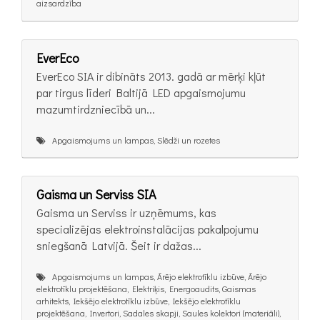
aizsardzība
EverEco
EverEco SIA ir dibināts 2013. gadā ar mērķi kļūt
par tirgus līderi Baltijā LED apgaismojumu
mazumtirdzniecībā un...
Apgaismojums un lampas, Slēdži un rozetes
Gaisma un Serviss SIA
Gaisma un Serviss ir uzņēmums, kas
specializējas elektroinstalācijas pakalpojumu
sniegšanā Latvijā. Šeit ir dažas...
Apgaismojums un lampas, Ārējo elektrotīklu izbūve, Ārējo
elektrotīklu projektēšana, Elektriķis, Energoaudits, Gaismas
arhitekts, Iekšējo elektrotīklu izbūve, Iekšējo elektrotīklu
projektēšana, Invertori, Sadales skapji, Saules kolektori (materiāli),