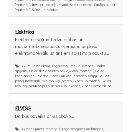
(materiāli), Invertori, Kabeļi un vadi, Sadales skapji, Saules paneļi
(materiāli), Slēdži un rozetes
Elektrika
Elektrika ir vairumtirdzniecības un
mazumtirdzniecības uzņēmums ar plašu
elektromateriālu un ar tiem saistīto produktu...
Akumulatori ēkām, Apgaismojums un lampas, Darba
apģērbi, Elektriskie apsildes paklāji/vadi (materiāli), Gaisa
kondicionieri, Invertori, Kabeļi un vadi, Sadales skapji, Saules
paneļi (materiāli), Siltumsūkņi (preces), Slēdži un rozetes, Tvaika
nosūcēji, Ventilācijas sistēmas un iekārtas, Zibens aizsardzība
ELVISS
Darbus paveiks ar vislabāko...
Akmens jumts (materiāli), Apgaismojums un lampas,