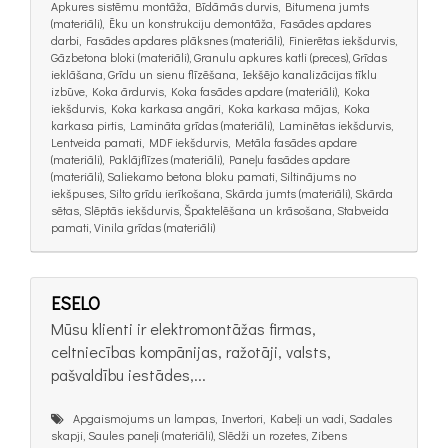
Apkures sistēmu montāža, Bīdāmās durvis, Bitumena jumts
(materiāli), Ēku un konstrukciju demontāža, Fasādes apdares
darbi, Fasādes apdares plāksnes (materiāli), Finierētas iekšdurvis,
Gāzbetona bloki (materiāli), Granulu apkures katli (preces), Grīdas
ieklāšana, Grīdu un sienu flīzēšana, Iekšējo kanalizācijas tīklu
izbūve, Koka ārdurvis, Koka fasādes apdare (materiāli), Koka
iekšdurvis, Koka karkasa angāri, Koka karkasa mājas, Koka
karkasa pirtis, Lamināta grīdas (materiāli), Laminētas iekšdurvis,
Lentveida pamati, MDF iekšdurvis, Metāla fasādes apdare
(materiāli), Paklājflīzes (materiāli), Paneļu fasādes apdare
(materiāli), Saliekamo betona bloku pamati, Siltinājums no
iekšpuses, Silto grīdu ierīkošana, Skārda jumts (materiāli), Skārda
sētas, Slēptās iekšdurvis, Špaktelēšana un krāsošana, Stabveida
pamati, Vinila grīdas (materiāli)
ESELO
Mūsu klienti ir elektromontāžas firmas,
celtniecības kompānijas, ražotāji, valsts,
pašvaldību iestādes,...
Apgaismojums un lampas, Invertori, Kabeļi un vadi, Sadales
skapji, Saules paneļi (materiāli), Slēdži un rozetes, Zibens