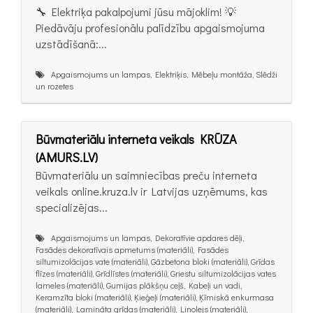
🔧 Elektriķa pakalpojumi jūsu mājoklim! 💡
Piedāvāju profesionālu palīdzību apgaismojuma
uzstādīšanā:...
Apgaismojums un lampas, Elektriķis, Mēbeļu montāža, Slēdži
un rozetes
Būvmateriālu interneta veikals KRŪZA
(AMURS.LV)
Būvmateriālu un saimniecības preču interneta
veikals online.kruza.lv ir Latvijas uzņēmums, kas
specializējas...
Apgaismojums un lampas, Dekoratīvie apdares dēļi,
Fasādes dekoratīvais apmetums (materiāli), Fasādes
siltumizolācijas vate (materiāli), Gāzbetona bloki (materiāli), Grīdas
flīzes (materiāli), Grīdlīstes (materiāli), Griestu siltumizolācijas vates
lameles (materiāli), Gumijas plākšņu ceļš, Kabeļi un vadi,
Keramzīta bloki (materiāli), Ķieģeļi (materiāli), Ķīmiskā enkurmasa
(materiāli), Lamināta grīdas (materiāli), Linolejs (materiāli),