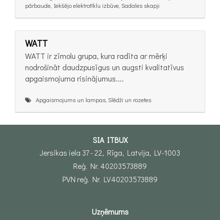
pārbaude, Iekšējo elektrotīklu izbūve, Sadales skapji
WATT
WATT ir zīmolu grupa, kura radīta ar mērķi
nodrošināt daudzpusīgus un augsti kvalitatīvus
apgaismojuma risinājumus....
Apgaismojums un lampas, Slēdži un rozetes
SIA ITBUX
Jersikas iela 37 - 22, Rīga, Latvija, LV-1003
Reģ. Nr. 40203573889
PVN reģ. Nr. LV40203573889
Uzņēmums