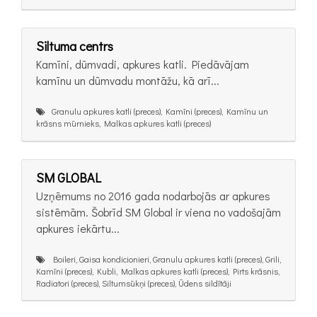
Siltuma centrs
Kamīni, dūmvadi, apkures katli. Piedāvājam
kamīnu un dūmvadu montāžu, kā arī...
Granulu apkures katli (preces), Kamīni (preces), Kamīnu un
krāsns mūrnieks, Malkas apkures katli (preces)
SM GLOBAL
Uzņēmums no 2016 gada nodarbojās ar apkures
sistēmām. Šobrīd SM Global ir viena no vadošajām
apkures iekārtu...
Boileri, Gaisa kondicionieri, Granulu apkures katli (preces), Grili,
Kamīni (preces), Kubli, Malkas apkures katli (preces), Pirts krāsnis,
Radiatori (preces), Siltumsūkņi (preces), Ūdens sildītāji