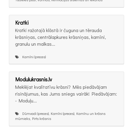
Kratki
Kratki ražotajā klāstā ir čuguna un tērauda
krāsniņas, centrālapkures krāsniņas, kamīni,
granulu un malkas...
Kamīni (preces)
Modulukrasnis.lv
Meklējat kvalitatīvu krāsni? Mēs piedāvājam
risinājumus, kas Jums sniegs vairāk! Piedāvājam:
- Moduļu...
Dūmvadi (preces), Kamīni (preces), Kamīnu un krāsns
mūrnieks, Pirts krāsnis