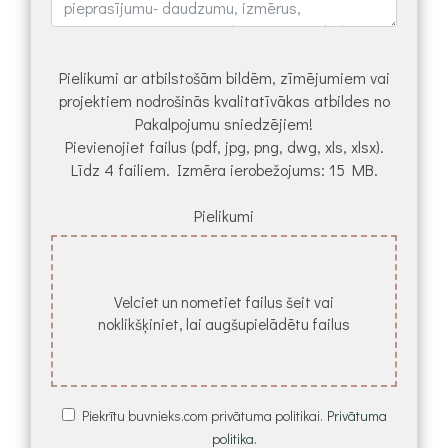
Pielikumi ar atbilstošām bildēm, zīmējumiem vai
projektiem nodrošinās kvalitatīvākas atbildes no
Pakalpojumu sniedzējiem!
Pievienojiet failus (pdf, jpg, png, dwg, xls, xlsx).
Līdz 4 failiem. Izmēra ierobežojums: 15 MB.
Pielikumi
Velciet un nometiet failus šeit vai
noklikšķiniet, lai augšupielādētu failus
Piekrītu buvnieks.com privātuma politikai.
Privātuma
politika.