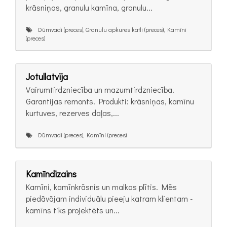
krāsniņas, granulu kamīna, granulu...
Dūmvadi (preces), Granulu apkures katli (preces), Kamīni
(preces)
Jotullatvija
Vairumtirdzniecība un mazumtirdzniecība.
Garantijas remonts. Produkti: krāsniņas, kamīnu
kurtuves, rezerves daļas,...
Dūmvadi (preces), Kamīni (preces)
Kamīndizains
Kamīni, kamīnkrāsnis un malkas plītis. Mēs
piedāvājam individuālu pieeju katram klientam -
kamīns tiks projektēts un...