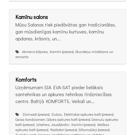
Kamīnu salons
Mūsu Salonos tiek piedāvātas gan tradicionālas,
gan mūsdienīgas kamīnu kurtuves, kamīnu
apdares, krāsnis, un...
Akmens kāpnes, Kamīni (preces), Skursteņu mūrēšana un
remonts
Komforts
Uzņēmumam SIA EVA-SAT pieder lielākais
santehnikas un apkures tehnikas tirdzniecības
centrs Baltijā KOMFORTS. Veikali un...
Dūmvadi (preces), Dušas, Elektriskie apkures katli (preces),
Gaisa kondicionieri, Gāzes apkures katli (preces), Granulu apkures
katli (preces), Izlietnes, Jaucējkrāni, Kamīni (preces), Malkas
apkures katli (preces), Radiatori (preces), Siltumsūkņi (preces),
Tualetes podi, Vannas, Ventilācijas sistēmas un iekārtas