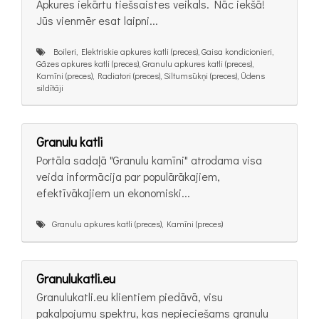
Apkures iekārtu tiešsaistes veikals. Nāc iekšā!
Jūs vienmēr esat laipni...
Boileri, Elektriskie apkures katli (preces), Gaisa kondicionieri,
Gāzes apkures katli (preces), Granulu apkures katli (preces),
Kamīni (preces), Radiatori (preces), Siltumsūkņi (preces), Ūdens
sildītāji
Granulu katli
Portāla sadaļā "Granulu kamīni" atrodama visa
veida informācija par populārākajiem,
efektīvākajiem un ekonomiski...
Granulu apkures katli (preces), Kamīni (preces)
Granulukatli.eu
Granulukatli.eu klientiem piedāvā, visu
pakalpojumu spektru, kas nepieciešams granulu