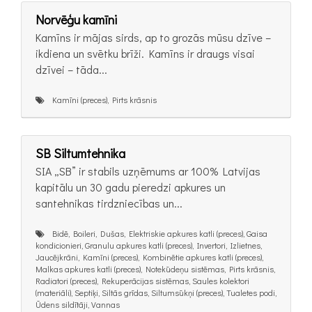
Norvēģu kamīni
Kamīns ir mājas sirds, ap to grozās mūsu dzīve –
ikdiena un svētku brīži. Kamīns ir draugs visai
dzīvei – tāda...
Kamīni (preces), Pirts krāsnis
SB Siltumtehnika
SIA „SB” ir stabils uzņēmums ar 100% Latvijas
kapitālu un 30 gadu pieredzi apkures un
santehnikas tirdzniecības un...
Bidē, Boileri, Dušas, Elektriskie apkures katli (preces), Gaisa
kondicionieri, Granulu apkures katli (preces), Invertori, Izlietnes,
Jaucējkrāni, Kamīni (preces), Kombinētie apkures katli (preces),
Malkas apkures katli (preces), Notekūdeņu sistēmas, Pirts krāsnis,
Radiatori (preces), Rekuperācijas sistēmas, Saules kolektori
(materiāli), Septiķi, Siltās grīdas, Siltumsūkņi (preces), Tualetes podi,
Ūdens sildītāji, Vannas