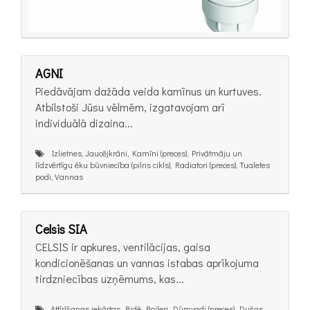
AGNI
Piedāvājam dažāda veida kamīnus un kurtuves.
Atbilstoši Jūsu vēlmēm, izgatavojam arī
individuālā dizaina...
Izlietnes, Jaucējkrāni, Kamīni (preces), Privātmāju un
līdzvērtīgu ēku būvniecība (pilns cikls), Radiatori (preces), Tualetes
podi, Vannas
Celsis SIA
CELSIS ir apkures, ventilācijas, gaisa
kondicionēšanas un vannas istabas aprīkojuma
tirdzniecības uzņēmums, kas...
Attīrīšanas iekārtas, Bidē, Boileri, Dūmvadi (preces), Dušas,