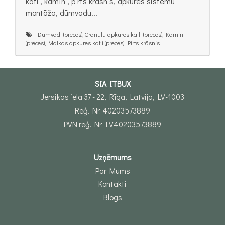
katli, kamīni, pirts krāsnis, apkures sistēmu
montāža, dūmvadu...
Dūmvadi (preces), Granulu apkures katli (preces), Kamīni
(preces), Malkas apkures katli (preces), Pirts krāsnis
SIA ITBUX
Jersikas iela 37 - 22, Rīga, Latvija, LV-1003
Reģ. Nr. 40203573889
PVN reģ. Nr. LV40203573889
Uzņēmums
Par Mums
Kontakti
Blogs