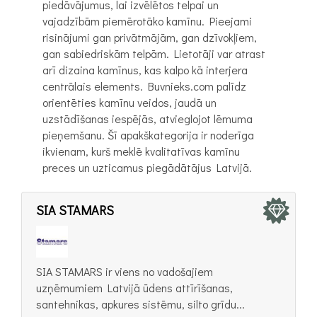
piedāvājumus, lai izvēlētos telpai un
vajadzībām piemērotāko kamīnu. Pieejami
risinājumi gan privātmājām, gan dzīvokļiem,
gan sabiedriskām telpām. Lietotāji var atrast
arī dizaina kamīnus, kas kalpo kā interjera
centrālais elements. Buvnieks.com palīdz
orientēties kamīnu veidos, jaudā un
uzstādīšanas iespējās, atvieglojot lēmuma
pieņemšanu. Šī apakškategorija ir noderīga
ikvienam, kurš meklē kvalitatīvas kamīnu
preces un uzticamus piegādātājus Latvijā.
SIA STAMARS
SIA STAMARS ir viens no vadošajiem
uzņēmumiem Latvijā ūdens attīrīšanas,
santehnikas, apkures sistēmu, silto grīdu...