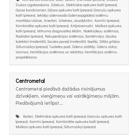
Dušas izgatavošana, Džakuzi, Elektriskie apkures katli (preces),
Gaisa kondicionieri, Gāzes apkures katli (preces), Granulu apkures
katli (preces), Iekšējo ūdensvada (ūdensapgādes) sistēmu
montāža/izbūve, Invertori, Izlietnes, Jaucējkrāni, Kamīni (preces),
Kombinētie apkures katli (preces), Krājrezervuāri, Malkas apkures
katli (preces), Mitruma diagnostika ēkām, Notekūdeņu sistēmas,
Radiatori (preces), Rekuperācijas sistēmas, Santehniķis, Saules
kolektori (materiāli), Saules paneļi (materiāli), Septiķi, Siltās grīdas,
Siltumsūkņi (preces), Tualetes podi, Ūdens sildītāji, Ūdens sūkņi,
Vannas, Ventilācijas sistēmas un iekārtas, Ventilācijas sistēmu
projektēšana
Centrometal
Centrometal piedāvā dažādus risinājumus
dzīvokļiem, vienģimeņu vai vairākģimeņu mājām.
Piedāvājumā ietilpst...
Boileri, Elektriskie apkures katli (preces), Granulu apkures katli
(preces), Kamīni (preces), Kombinētie apkures katli (preces),
Malkas apkures katli (preces), Siltumsūkņi (preces)