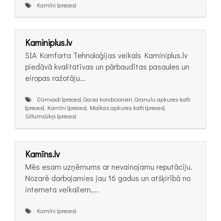
Kamīni (preces)
Kaminiplus.lv
SIA Komforta Tehnoloģijas veikals Kaminiplus.lv
piedāvā kvalitatīvas un pārbaudītas pasaules un
eiropas ražotāju...
Dūmvadi (preces), Gaisa kondicionieri, Granulu apkures katli
(preces), Kamīni (preces), Malkas apkures katli (preces),
Siltumsūkņi (preces)
Kamīns.lv
Mēs esam uzņēmums ar nevainojamu reputāciju.
Nozarē darbojamies jau 16 gadus un atšķirībā no
interneta veikaliem,...
Kamīni (preces)