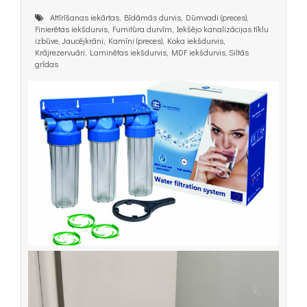
Attīrīšanas iekārtas, Bīdāmās durvis, Dūmvadi (preces),
Finierētas iekšdurvis, Furnitūra durvīm, Iekšējo kanalizācijas tīklu
izbūve, Jaucējkrāni, Kamīni (preces), Koka iekšdurvis,
Krājrezervuāri, Laminētas iekšdurvis, MDF iekšdurvis, Siltās
grīdas