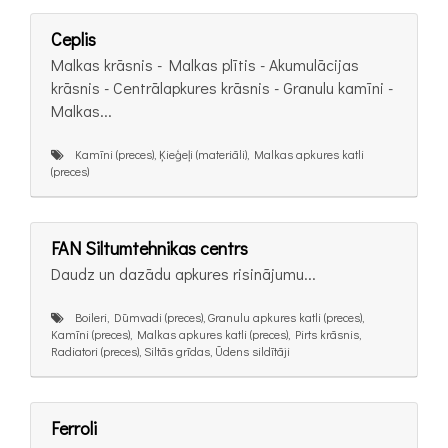
Ceplis
Malkas krāsnis - Malkas plītis - Akumulācijas
krāsnis - Centrālapkures krāsnis - Granulu kamīni -
Malkas...
Kamīni (preces), Ķieģeļi (materiāli), Malkas apkures katli
(preces)
FAN Siltumtehnikas centrs
Daudz un dazādu apkures risinãjumu...
Boileri, Dūmvadi (preces), Granulu apkures katli (preces),
Kamīni (preces), Malkas apkures katli (preces), Pirts krāsnis,
Radiatori (preces), Siltās grīdas, Ūdens sildītāji
Ferroli