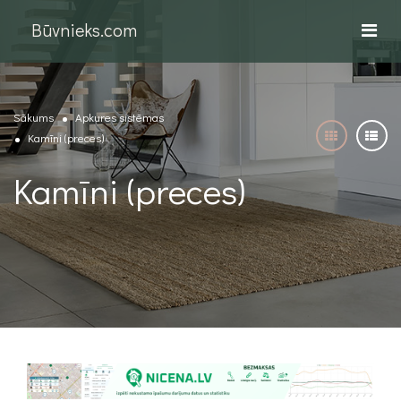
Būvnieks.com
Sākums
Apkures sistēmas
Kamīni (preces)
Kamīni (preces)