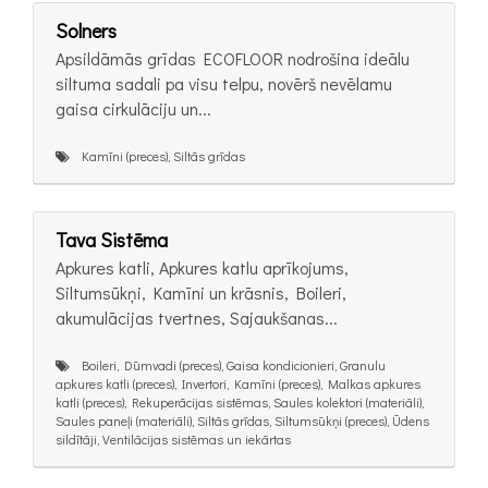
Solners
Apsildāmās grīdas ECOFLOOR nodrošina ideālu
siltuma sadali pa visu telpu, novērš nevēlamu
gaisa cirkulāciju un...
Kamīni (preces), Siltās grīdas
Tava Sistēma
Apkures katli, Apkures katlu aprīkojums,
Siltumsūkņi, Kamīni un krāsnis, Boileri,
akumulācijas tvertnes, Sajaukšanas...
Boileri, Dūmvadi (preces), Gaisa kondicionieri, Granulu
apkures katli (preces), Invertori, Kamīni (preces), Malkas apkures
katli (preces), Rekuperācijas sistēmas, Saules kolektori (materiāli),
Saules paneļi (materiāli), Siltās grīdas, Siltumsūkņi (preces), Ūdens
sildītāji, Ventilācijas sistēmas un iekārtas