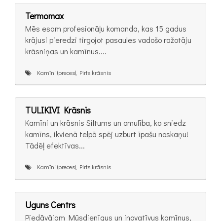
Termomax
Mēs esam profesionāļu komanda, kas 15 gadus
krājusi pieredzi tirgojot pasaules vadošo ražotāju
krāsniņas un kamīnus....
Kamīni (preces), Pirts krāsnis
TULIKIVI Krāsnis
Kamīni un krāsnis Siltums un omulība, ko sniedz
kamīns, ikvienā telpā spēj uzburt īpašu noskaņu!
Tādēļ efektīvas...
Kamīni (preces), Pirts krāsnis
Uguns Centrs
Piedāvājam Mūsdienīgus un inovatīvus kamīnus,