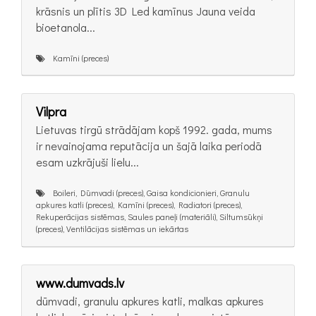
krāsnis un plītis 3D Led kamīnus Jauna veida
bioetanola...
Kamīni (preces)
Vilpra
Lietuvas tirgū strādājam kopš 1992. gada, mums
ir nevainojama reputācija un šajā laika periodā
esam uzkrājuši lielu...
Boileri, Dūmvadi (preces), Gaisa kondicionieri, Granulu
apkures katli (preces), Kamīni (preces), Radiatori (preces),
Rekuperācijas sistēmas, Saules paneļi (materiāli), Siltumsūkņi
(preces), Ventilācijas sistēmas un iekārtas
www.dumvads.lv
dūmvadi, granulu apkures katli, malkas apkures