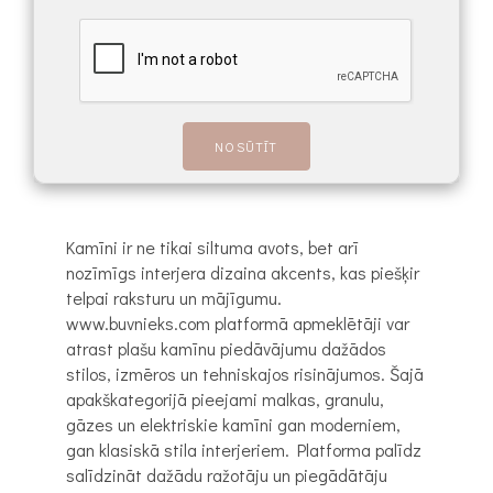
Kamīni ir ne tikai siltuma avots, bet arī
nozīmīgs interjera dizaina akcents, kas piešķir
telpai raksturu un mājīgumu.
www.buvnieks.com platformā apmeklētāji var
atrast plašu kamīnu piedāvājumu dažādos
stilos, izmēros un tehniskajos risinājumos. Šajā
apakškategorijā pieejami malkas, granulu,
gāzes un elektriskie kamīni gan moderniem,
gan klasiskā stila interjeriem. Platforma palīdz
salīdzināt dažādu ražotāju un piegādātāju