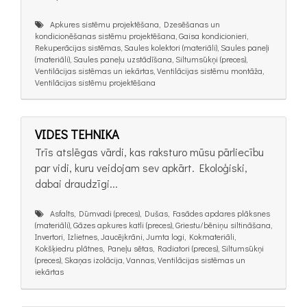
Apkures sistēmu projektēšana, Dzesēšanas un
kondicionēšanas sistēmu projektēšana, Gaisa kondicionieri,
Rekuperācijas sistēmas, Saules kolektori (materiāli), Saules paneļi
(materiāli), Saules paneļu uzstādīšana, Siltumsūkņi (preces),
Ventilācijas sistēmas un iekārtas, Ventilācijas sistēmu montāža,
Ventilācijas sistēmu projektēšana
VIDES TEHNIKA
Trīs atslēgas vārdi, kas raksturo mūsu pārliecību
par vidi, kuru veidojam sev apkārt. Ekoloģiski,
dabai draudzīgi...
Asfalts, Dūmvadi (preces), Dušas, Fasādes apdares plāksnes
(materiāli), Gāzes apkures katli (preces), Griestu/bēniņu siltināšana,
Invertori, Izlietnes, Jaucējkrāni, Jumta logi, Kokmateriāli,
Kokšķiedru plātnes, Paneļu sētas, Radiatori (preces), Siltumsūkņi
(preces), Skaņas izolācija, Vannas, Ventilācijas sistēmas un
iekārtas