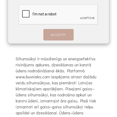
Siltumsūkņi ir mūsdienīgs un energoefektīvs
risinājums apkures, dzesēšanas un karstā
ūdens nodrošināšanai ēkās. Platformā
www.buvnieks.com iespējams atrast dažādu
veidu siltumsūkņus, kas piemēroti Latvijas
klimatiskajiem apstākļiem. Pieejami gaiss–
ūdens siltumsūkņi, kas nodrošina apkuri un
karsto ūdeni, izmantojot āra gaisu. Plaši tiek
izmantoti arī gaiss–gaiss siltumsūkņi telpu
apsildei un dzesēšanai. Ūdens–ūdens