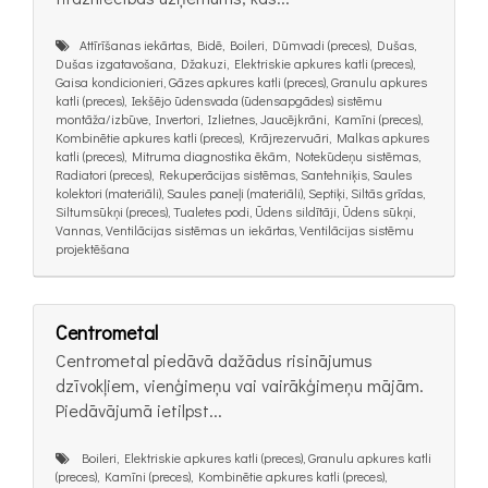
Attīrīšanas iekārtas, Bidē, Boileri, Dūmvadi (preces), Dušas,
Dušas izgatavošana, Džakuzi, Elektriskie apkures katli (preces),
Gaisa kondicionieri, Gāzes apkures katli (preces), Granulu apkures
katli (preces), Iekšējo ūdensvada (ūdensapgādes) sistēmu
montāža/izbūve, Invertori, Izlietnes, Jaucējkrāni, Kamīni (preces),
Kombinētie apkures katli (preces), Krājrezervuāri, Malkas apkures
katli (preces), Mitruma diagnostika ēkām, Notekūdeņu sistēmas,
Radiatori (preces), Rekuperācijas sistēmas, Santehniķis, Saules
kolektori (materiāli), Saules paneļi (materiāli), Septiķi, Siltās grīdas,
Siltumsūkņi (preces), Tualetes podi, Ūdens sildītāji, Ūdens sūkņi,
Vannas, Ventilācijas sistēmas un iekārtas, Ventilācijas sistēmu
projektēšana
Centrometal
Centrometal piedāvā dažādus risinājumus
dzīvokļiem, vienģimeņu vai vairākģimeņu mājām.
Piedāvājumā ietilpst...
Boileri, Elektriskie apkures katli (preces), Granulu apkures katli
(preces), Kamīni (preces), Kombinētie apkures katli (preces),