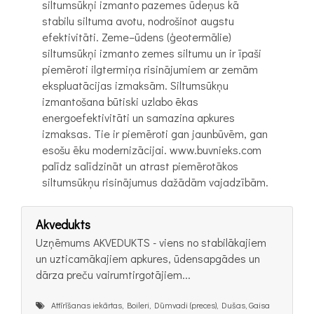
siltumsūkņi izmanto pazemes ūdeņus kā
stabilu siltuma avotu, nodrošinot augstu
efektivitāti. Zeme–ūdens (ģeotermālie)
siltumsūkņi izmanto zemes siltumu un ir īpaši
piemēroti ilgtermiņa risinājumiem ar zemām
ekspluatācijas izmaksām. Siltumsūkņu
izmantošana būtiski uzlabo ēkas
energoefektivitāti un samazina apkures
izmaksas. Tie ir piemēroti gan jaunbūvēm, gan
esošu ēku modernizācijai. www.buvnieks.com
palīdz salīdzināt un atrast piemērotākos
siltumsūkņu risinājumus dažādām vajadzībām.
Akvedukts
Uzņēmums AKVEDUKTS - viens no stabilākajiem
un uzticamākajiem apkures, ūdensapgādes un
dārza preču vairumtirgotājiem...
Attīrīšanas iekārtas, Boileri, Dūmvadi (preces), Dušas, Gaisa