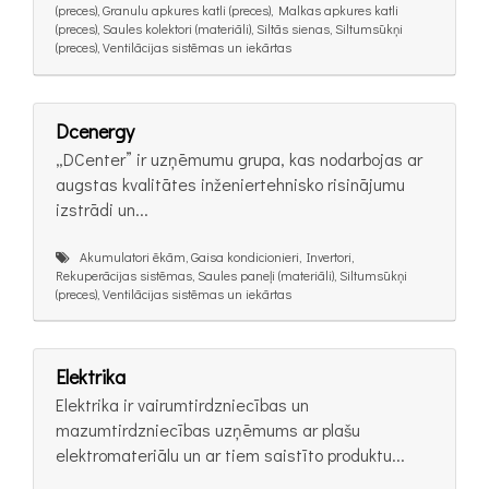
(preces), Granulu apkures katli (preces), Malkas apkures katli
(preces), Saules kolektori (materiāli), Siltās sienas, Siltumsūkņi
(preces), Ventilācijas sistēmas un iekārtas
Dcenergy
„DCenter” ir uzņēmumu grupa, kas nodarbojas ar
augstas kvalitātes inženiertehnisko risinājumu
izstrādi un...
Akumulatori ēkām, Gaisa kondicionieri, Invertori,
Rekuperācijas sistēmas, Saules paneļi (materiāli), Siltumsūkņi
(preces), Ventilācijas sistēmas un iekārtas
Elektrika
Elektrika ir vairumtirdzniecības un
mazumtirdzniecības uzņēmums ar plašu
elektromateriālu un ar tiem saistīto produktu...