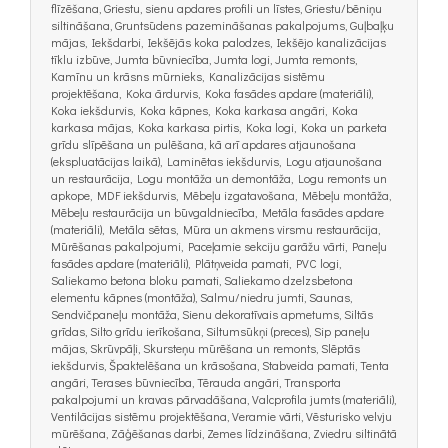
flīzēšana, Griestu, sienu apdares profili un līstes, Griestu/bēniņu
siltināšana, Gruntsūdens pazemināšanas pakalpojums, Guļbaļķu
mājas, Iekšdarbi, Iekšējās koka palodzes, Iekšējo kanalizācijas
tīklu izbūve, Jumta būvniecība, Jumta logi, Jumta remonts,
Kamīnu un krāsns mūrnieks, Kanalizācijas sistēmu
projektēšana, Koka ārdurvis, Koka fasādes apdare (materiāli),
Koka iekšdurvis, Koka kāpnes, Koka karkasa angāri, Koka
karkasa mājas, Koka karkasa pirtis, Koka logi, Koka un parketa
grīdu slīpēšana un pulēšana, kā arī apdares atjaunošana
(ekspluatācijas laikā), Laminētas iekšdurvis, Logu atjaunošana
un restaurācija, Logu montāža un demontāža, Logu remonts un
apkope, MDF iekšdurvis, Mēbeļu izgatavošana, Mēbeļu montāža,
Mēbeļu restaurācija un būvgaldniecība, Metāla fasādes apdare
(materiāli), Metāla sētas, Mūra un akmens virsmu restaurācija,
Mūrēšanas pakalpojumi, Paceļamie sekciju garāžu vārti, Paneļu
fasādes apdare (materiāli), Plātņveida pamati, PVC logi,
Saliekamo betona bloku pamati, Saliekamo dzelzsbetona
elementu kāpnes (montāža), Salmu/niedru jumti, Saunas,
Sendvičpaneļu montāža, Sienu dekoratīvais apmetums, Siltās
grīdas, Silto grīdu ierīkošana, Siltumsūkņi (preces), Sip paneļu
mājas, Skrūvpāļi, Skursteņu mūrēšana un remonts, Slēptās
iekšdurvis, Špaktelēšana un krāsošana, Stabveida pamati, Tenta
angāri, Terases būvniecība, Tērauda angāri, Transporta
pakalpojumi un kravas pārvadāšana, Valcprofila jumts (materiāli),
Ventilācijas sistēmu projektēšana, Veramie vārti, Vēsturisko velvju
mūrēšana, Zāģēšanas darbi, Zemes līdzināšana, Zviedru siltinātā