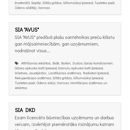
(materiāli), Septiķi, Siltās grīdas, Siltumsūkņi (preces), Tualetes podi,
Ūdens sildītāji, Vannas
SIA "AVUS"
SIA "AVUS" piedāvā plašu santehnikas preču klāstu
gan mājsaimniecībām, gan uzņēmumiem,
nodrošinot visus...
Attīrīšanas iekārtas, Bidē, Boileri, Dušas, Gaisa kondicionieri,
Gāzes apkures katli (preces), Granulu apkures katli (preces),
Izlietnes, Jaucējkrāni, Laistīšanas sistēmas, Radiatori (preces),
Rekuperācijas sistēmas, Siltās grīdas, Siltumsūkņi (preces),
Tualetes podi, Ūdens sūkņi, Vannas, Ventilācijas sistēmas un
iekārtas
SIA DKD
Esam licencēts būvniecības uzņēmums un darbus
veicam, izvērtējot piemērotāko risinājumu katram