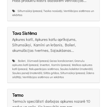
Plašs produktu klāsts dažādiem ventilācijas...
Siltumsūkņi (preces), Tvaika nosūcēji, Ventilācijas sistēmas un
iekārtas
Tava Sistēma
Apkures katli, Apkures katlu aprīkojums,
Siltumsūkņi, Kamīni un krāsnis, Boileri,
akumulācijas tvertnes, Sajaukšanas...
Boileri, Dūmvadi (preces), Gaisa kondicionieri, Granulu
apkures katli (preces), Invertori, Kamīni (preces), Malkas apkures
katli (preces), Rekuperācijas sistēmas, Saules kolektori (materiāli),
Saules paneļi (materiāli), Siltās grīdas, Siltumsūkņi (preces), Ūdens
sildītāji, Ventilācijas sistēmas un iekārtas
Termo
Termo.lv speciālisti darbojas apkures nozarē 10
gadus un spēs Jūs konsultēt gan par