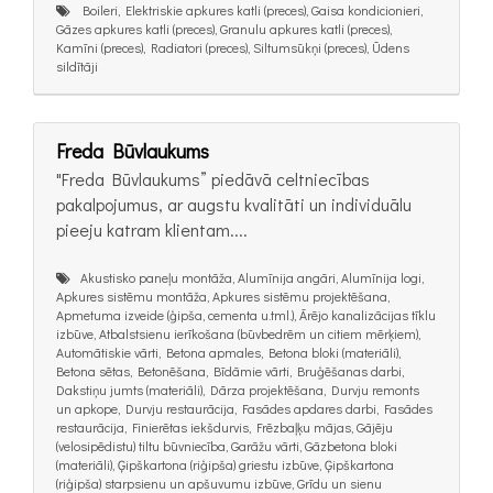
Boileri, Elektriskie apkures katli (preces), Gaisa kondicionieri,
Gāzes apkures katli (preces), Granulu apkures katli (preces),
Kamīni (preces), Radiatori (preces), Siltumsūkņi (preces), Ūdens
sildītāji
Freda Būvlaukums
"Freda Būvlaukums” piedāvā celtniecības
pakalpojumus, ar augstu kvalitāti un individuālu
pieeju katram klientam....
Akustisko paneļu montāža, Alumīnija angāri, Alumīnija logi,
Apkures sistēmu montāža, Apkures sistēmu projektēšana,
Apmetuma izveide (ģipša, cementa u.tml.), Ārējo kanalizācijas tīklu
izbūve, Atbalstsienu ierīkošana (būvbedrēm un citiem mērķiem),
Automātiskie vārti, Betona apmales, Betona bloki (materiāli),
Betona sētas, Betonēšana, Bīdāmie vārti, Bruģēšanas darbi,
Dakstiņu jumts (materiāli), Dārza projektēšana, Durvju remonts
un apkope, Durvju restaurācija, Fasādes apdares darbi, Fasādes
restaurācija, Finierētas iekšdurvis, Frēzbaļķu mājas, Gājēju
(velosipēdistu) tiltu būvniecība, Garāžu vārti, Gāzbetona bloki
(materiāli), Ģipškartona (riģipša) griestu izbūve, Ģipškartona
(riģipša) starpsienu un apšuvumu izbūve, Grīdu un sienu