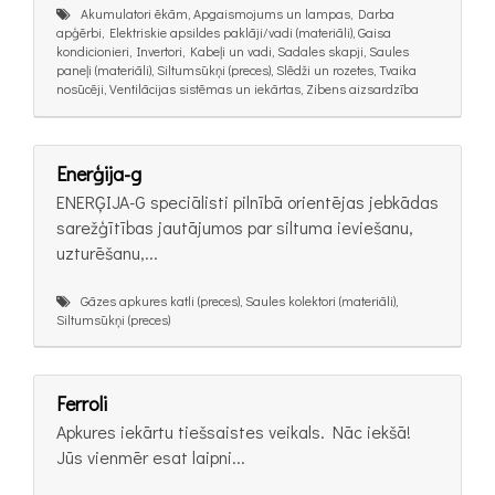
Akumulatori ēkām, Apgaismojums un lampas, Darba
apģērbi, Elektriskie apsildes paklāji/vadi (materiāli), Gaisa
kondicionieri, Invertori, Kabeļi un vadi, Sadales skapji, Saules
paneļi (materiāli), Siltumsūkņi (preces), Slēdži un rozetes, Tvaika
nosūcēji, Ventilācijas sistēmas un iekārtas, Zibens aizsardzība
Enerģija-g
ENERĢIJA-G speciālisti pilnībā orientējas jebkādas
sarežģītības jautājumos par siltuma ieviešanu,
uzturēšanu,...
Gāzes apkures katli (preces), Saules kolektori (materiāli),
Siltumsūkņi (preces)
Ferroli
Apkures iekārtu tiešsaistes veikals. Nāc iekšā!
Jūs vienmēr esat laipni...