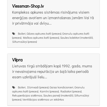
Viessman-Shop.lv
Komplekss apkures sistēmas risinājums visiem
enerģijas avotiem un izmantošanas jomām Vai tā
ir privātmāja vai dvīņu...
Boileri, Gāzes apkures katli (preces), Granulu apkures katli
(preces), Malkas apkures katli (preces), Saules kolektori (materiāli),
Siltumsūkņi (preces)
Vilpra
Lietuvas tirgū strādājam kopš 1992. gada, mums
ir nevainojama reputācija un šajā laika periodā
esam uzkrājuši lielu...
Boileri, Dūmvadi (preces), Gaisa kondicionieri, Granulu
apkures katli (preces), Kamīni (preces), Radiatori (preces),
Rekuperācijas sistēmas, Saules paneļi (materiāli), Siltumsūkņi
(preces), Ventilācijas sistēmas un iekārtas