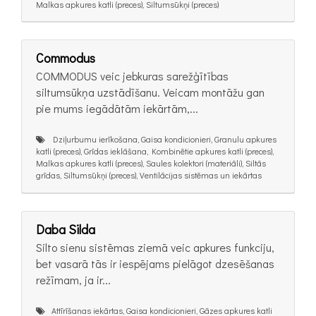
Malkas apkures katli (preces), Siltumsūkņi (preces)
Commodus
COMMODUS veic jebkuras sarežģītības
siltumsūkņa uzstādīšanu. Veicam montāžu gan
pie mums iegādātām iekārtām,...
Dziļurbumu ierīkošana, Gaisa kondicionieri, Granulu apkures
katli (preces), Grīdas ieklāšana, Kombinētie apkures katli (preces),
Malkas apkures katli (preces), Saules kolektori (materiāli), Siltās
grīdas, Siltumsūkņi (preces), Ventilācijas sistēmas un iekārtas
Daba Silda
Silto sienu sistēmas ziemā veic apkures funkciju,
bet vasarā tās ir iespējams pielāgot dzesēšanas
režīmam, ja ir...
Attīrīšanas iekārtas, Gaisa kondicionieri, Gāzes apkures katli