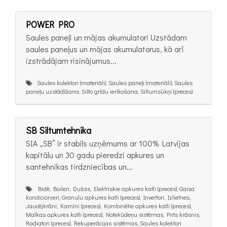
POWER PRO
Saules paneļi un mājas akumulatori Uzstādam
saules paneļus un mājas akumulatorus, kā arī
izstrādājam risinājumus...
Saules kolektori (materiāli), Saules paneļi (materiāli), Saules
paneļu uzstādīšana, Silto grīdu ierīkošana, Siltumsūkņi (preces)
SB Siltumtehnika
SIA „SB” ir stabils uzņēmums ar 100% Latvijas
kapitālu un 30 gadu pieredzi apkures un
santehnikas tirdzniecības un...
Bidē, Boileri, Dušas, Elektriskie apkures katli (preces), Gaisa
kondicionieri, Granulu apkures katli (preces), Invertori, Izlietnes,
Jaucējkrāni, Kamīni (preces), Kombinētie apkures katli (preces),
Malkas apkures katli (preces), Notekūdeņu sistēmas, Pirts krāsnis,
Radiatori (preces), Rekuperācijas sistēmas, Saules kolektori