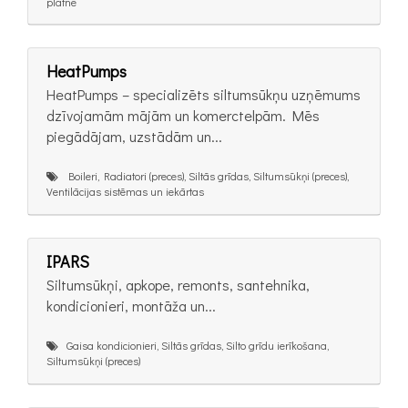
plātne
HeatPumps
HeatPumps – specializēts siltumsūkņu uzņēmums
dzīvojamām mājām un komerctelpām. Mēs
piegādājam, uzstādām un...
Boileri, Radiatori (preces), Siltās grīdas, Siltumsūkņi (preces),
Ventilācijas sistēmas un iekārtas
IPARS
Siltumsūkņi, apkope, remonts, santehnika,
kondicionieri, montāža un...
Gaisa kondicionieri, Siltās grīdas, Silto grīdu ierīkošana,
Siltumsūkņi (preces)