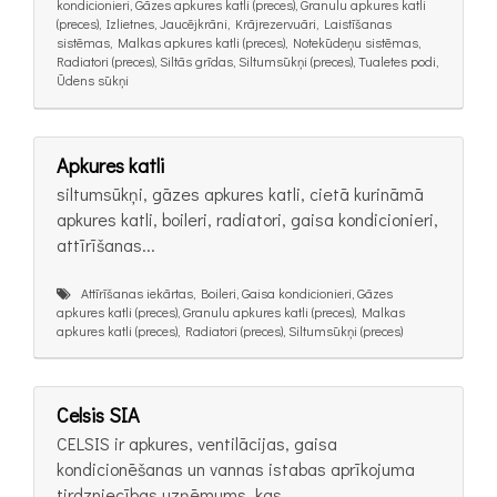
kondicionieri, Gāzes apkures katli (preces), Granulu apkures katli
(preces), Izlietnes, Jaucējkrāni, Krājrezervuāri, Laistīšanas
sistēmas, Malkas apkures katli (preces), Notekūdeņu sistēmas,
Radiatori (preces), Siltās grīdas, Siltumsūkņi (preces), Tualetes podi,
Ūdens sūkņi
Apkures katli
siltumsūkņi, gāzes apkures katli, cietā kurināmā
apkures katli, boileri, radiatori, gaisa kondicionieri,
attīrīšanas...
Attīrīšanas iekārtas, Boileri, Gaisa kondicionieri, Gāzes
apkures katli (preces), Granulu apkures katli (preces), Malkas
apkures katli (preces), Radiatori (preces), Siltumsūkņi (preces)
Celsis SIA
CELSIS ir apkures, ventilācijas, gaisa
kondicionēšanas un vannas istabas aprīkojuma
tirdzniecības uzņēmums, kas...