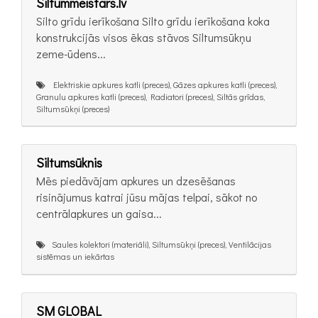
Siltummeistars.lv
Silto grīdu ierīkošana Silto grīdu ierīkošana koka
konstrukcijās visos ēkas stāvos Siltumsūkņu
zeme-ūdens...
Elektriskie apkures katli (preces), Gāzes apkures katli (preces),
Granulu apkures katli (preces), Radiatori (preces), Siltās grīdas,
Siltumsūkņi (preces)
Siltumsūknis
Mēs piedāvājam apkures un dzesēšanas
risinājumus katrai jūsu mājas telpai, sākot no
centrālapkures un gaisa...
Saules kolektori (materiāli), Siltumsūkņi (preces), Ventilācijas
sistēmas un iekārtas
SM GLOBAL