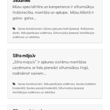
Sildamies
Mūsu specialitāte un kompetence ir siltumsūkņu
tirdzniecība, montāža un apkope. Mūsu klāstā ir
gaiss- gaiss...
Gaisa kondicionieri, Gāzes apkures katli (preces), Rakšanas
darbi, Rekuperācijas sistēmas, Siltumsūkņi (preces), Ventilācijas
sistēmas un iekārtas
Silta-māja.lv
„Silta-maja.lv” ir apkures sistēmu montāžas
uzņēmums ar lielu pieredzi siltumsūkņu tirgū,
nodrošinot saviem...
Gaisa kondicionieri, Rekuperācijas sistēmas, Saules kolektori
(materiāli), Saules paneļi (materiāli), Siltumsūkņi (preces),
Ventilācijas sistēmas un iekārtas