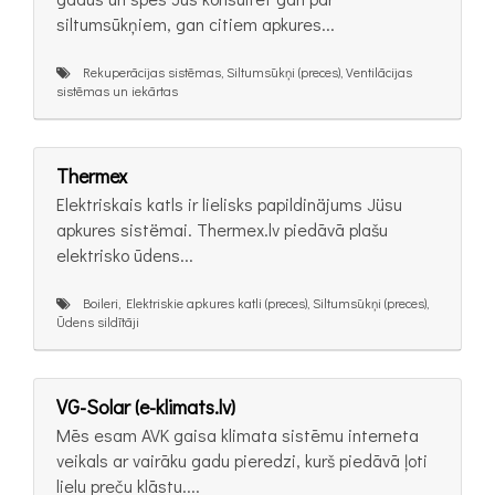
siltumsūkņiem, gan citiem apkures...
Rekuperācijas sistēmas, Siltumsūkņi (preces), Ventilācijas
sistēmas un iekārtas
Thermex
Elektriskais katls ir lielisks papildinäjums Jüsu
apkures sistëmai. Thermex.lv piedāvā plašu
elektrisko ūdens...
Boileri, Elektriskie apkures katli (preces), Siltumsūkņi (preces),
Ūdens sildītāji
VG-Solar (e-klimats.lv)
Mēs esam AVK gaisa klimata sistēmu interneta
veikals ar vairāku gadu pieredzi, kurš piedāvā ļoti
lielu preču klāstu....