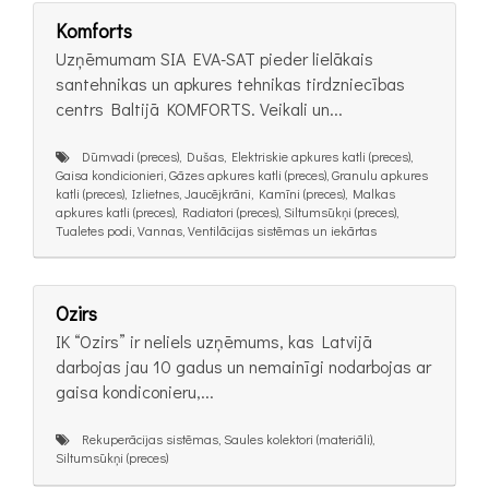
Komforts
Uzņēmumam SIA EVA-SAT pieder lielākais
santehnikas un apkures tehnikas tirdzniecības
centrs Baltijā KOMFORTS. Veikali un...
Dūmvadi (preces), Dušas, Elektriskie apkures katli (preces),
Gaisa kondicionieri, Gāzes apkures katli (preces), Granulu apkures
katli (preces), Izlietnes, Jaucējkrāni, Kamīni (preces), Malkas
apkures katli (preces), Radiatori (preces), Siltumsūkņi (preces),
Tualetes podi, Vannas, Ventilācijas sistēmas un iekārtas
Ozirs
IK “Ozirs” ir neliels uzņēmums, kas Latvijā
darbojas jau 10 gadus un nemainīgi nodarbojas ar
gaisa kondiconieru,...
Rekuperācijas sistēmas, Saules kolektori (materiāli),
Siltumsūkņi (preces)