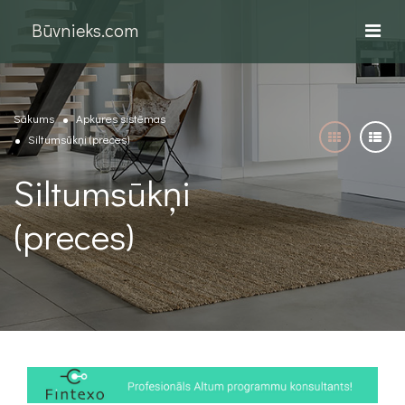
Būvnieks.com
Sākums
Apkures sistēmas
Siltumsūkņi (preces)
Siltumsūkņi
(preces)