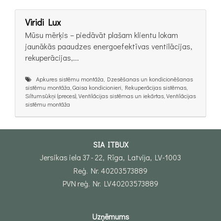
Viridi Lux
Mūsu mērķis – piedāvāt plašam klientu lokam
jaunākās paaudzes energoefektīvas ventilācijas,
rekuperācijas,...
Apkures sistēmu montāža, Dzesēšanas un kondicionēšanas
sistēmu montāža, Gaisa kondicionieri, Rekuperācijas sistēmas,
Siltumsūkņi (preces), Ventilācijas sistēmas un iekārtas, Ventilācijas
sistēmu montāža
SIA ITBUX
Jersikas iela 37 - 22, Rīga, Latvija, LV-1003
Reģ. Nr. 40203573889
PVN reģ. Nr. LV40203573889
Uzņēmums