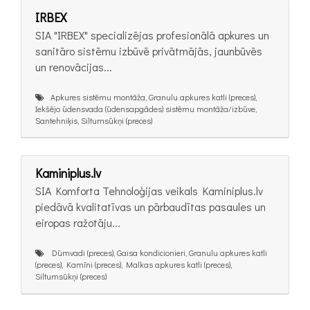
IRBEX
SIA "IRBEX" specializējas profesionālā apkures un
sanitāro sistēmu izbūvē privātmājās, jaunbūvēs
un renovācijas...
Apkures sistēmu montāža, Granulu apkures katli (preces),
Iekšējo ūdensvada (ūdensapgādes) sistēmu montāža/izbūve,
Santehniķis, Siltumsūkņi (preces)
Kaminiplus.lv
SIA Komforta Tehnoloģijas veikals Kaminiplus.lv
piedāvā kvalitatīvas un pārbaudītas pasaules un
eiropas ražotāju...
Dūmvadi (preces), Gaisa kondicionieri, Granulu apkures katli
(preces), Kamīni (preces), Malkas apkures katli (preces),
Siltumsūkņi (preces)