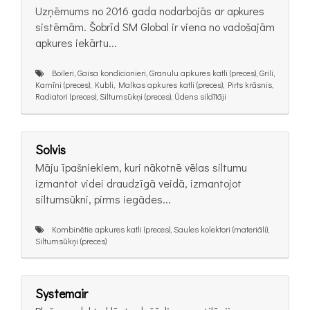
Uzņēmums no 2016 gada nodarbojās ar apkures
sistēmām. Šobrīd SM Global ir viena no vadošajām
apkures iekārtu...
Boileri, Gaisa kondicionieri, Granulu apkures katli (preces), Grili,
Kamīni (preces), Kubli, Malkas apkures katli (preces), Pirts krāsnis,
Radiatori (preces), Siltumsūkņi (preces), Ūdens sildītāji
Solvis
Māju īpašniekiem, kuri nākotnē vēlas siltumu
izmantot videi draudzīgā veidā, izmantojot
siltumsūkni, pirms iegādes...
Kombinētie apkures katli (preces), Saules kolektori (materiāli),
Siltumsūkņi (preces)
Systemair