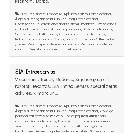
klientam. Darbā...
Apkures sistēmu montāža, Apkures sistēmu projektēšana,
Ārējo siltumapgādes tīklu un katlumāju projektēšana,
Dzesēšanas un kondicionēšanas sistēmu montāža, Dzesēšanas
un kondicionēšanas sistēmu projektēšana, Gaisa kondicionieri,
Gāzes apkures katli (preces), Granulu apkures katli (preces),
Rekuperācijas sistēmas, Siltās grīdas, Siltās sienas, Siltumsūkņi
(preces), Ventilācijas sistēmas un iekārtas, Ventilācijas sistēmu
montāža, Ventilācijas sistēmu projektēšana
SIA Intrex serviss
Viessmann, Bosch, Buderus, Sigenergy un citu
ražotāju iekārtas! SIA Intrex Serviss specializējas
apkures, klimata un...
Apkures sistēmu montāža, Apkures sistēmu projektēšana,
Ārējo siltumapgādes tīklu un katlumāju projektēšana, Atbildīgā
persona par gāzes saimniecību (pakalpojums), Attīrīšanas
iekārtas, Dūmvadi (preces), Dzesēšanas un kondicionēšanas
sistēmu montāža, Elektriskie apkures katli (preces), Gaisa
kondicionieri, Gāzes apgādes sistēmu montāža, Gāzes apgādes