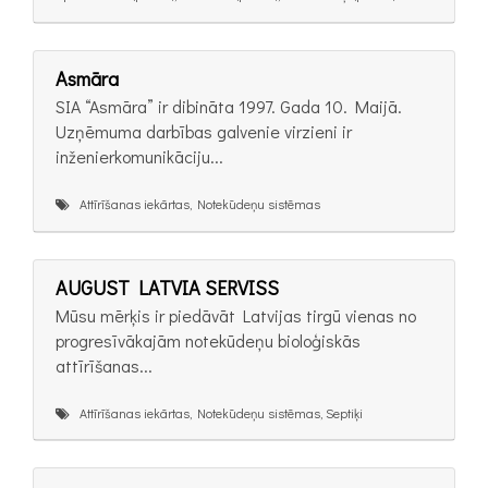
Asmāra
SIA “Asmāra” ir dibināta 1997. Gada 10. Maijā.
Uzņēmuma darbības galvenie virzieni ir
inženierkomunikāciju...
Attīrīšanas iekārtas, Notekūdeņu sistēmas
AUGUST LATVIA SERVISS
Mūsu mērķis ir piedāvāt Latvijas tirgū vienas no
progresīvākajām notekūdeņu bioloģiskās
attīrīšanas...
Attīrīšanas iekārtas, Notekūdeņu sistēmas, Septiķi