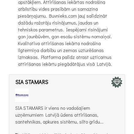
apstākļiem. Attīrīšanas iekārtas nodrošina
atbilstību vides prasībām un samazina
piesārņojumu. Buvnieks.com ļauj salīdzināt
dažādu ražotāju risinājumus, jaudas un
tehniskos parametrus. Iespējami risinājumi
gan jaunbūvēm, gan esošu sistēmu nomaiņai.
Kvalitatīva attīrīšanas iekārta nodrošina
ilgtermiņa darbību un zemas uzturēšanas
izmaksas. Platforma palīdz atrast uzticamus
attīrīšanas iekārtu piegādātājus visā Latvijā.
SIA STAMARS
SIA STAMARS ir viens no vadošajiem
uzņēmumiem Latvijā ūdens attīrīšanas,
santehnikas, apkures sistēmu, silto grīdu...