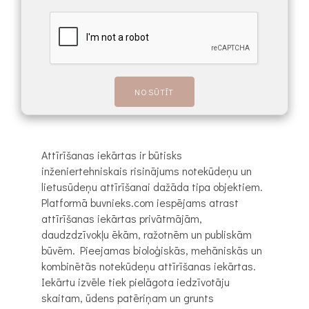
Attīrīšanas iekārtas ir būtisks
inženiertehniskais risinājums notekūdeņu un
lietusūdeņu attīrīšanai dažāda tipa objektiem.
Platformā buvnieks.com iespējams atrast
attīrīšanas iekārtas privātmājām,
daudzdzīvokļu ēkām, ražotnēm un publiskām
būvēm. Pieejamas bioloģiskās, mehāniskās un
kombinētās notekūdeņu attīrīšanas iekārtas.
Iekārtu izvēle tiek pielāgota iedzīvotāju
skaitam, ūdens patēriņam un grunts