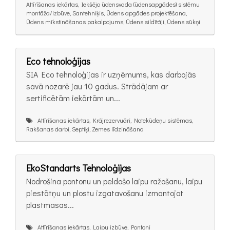
Attīrīšanas iekārtas, Iekšējo ūdensvada (ūdensapgādes) sistēmu
montāža/izbūve, Santehniķis, Ūdens apgādes projektēšana,
Ūdens mīkstināšanas pakalpojums, Ūdens sildītāji, Ūdens sūkņi
Eco tehnoloģijas
SIA Eco tehnoloģijas ir uzņēmums, kas darbojās
savā nozarē jau 10 gadus. Strādājam ar
sertificētām iekārtām un...
Attīrīšanas iekārtas, Krājrezervuāri, Notekūdeņu sistēmas,
Rakšanas darbi, Septiķi, Zemes līdzināšana
EkoStandarts Tehnoloģijas
Nodrošina pontonu un peldošo laipu ražošanu, laipu
piestātņu un plostu izgatavošanu izmantojot
plastmasas...
Attīrīšanas iekārtas, Laipu izbūve, Pontoni