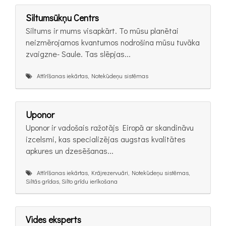
Siltumsūkņu Centrs
Siltums ir mums visapkārt. To mūsu planētai
neizmērojamos kvantumos nodrošina mūsu tuvāka
zvaigzne- Saule. Tas slēpjas...
Attīrīšanas iekārtas, Notekūdeņu sistēmas
Uponor
Uponor ir vadošais ražotājs Eiropā ar skandināvu
izcelsmi, kas specializējas augstas kvalitātes
apkures un dzesēšanas...
Attīrīšanas iekārtas, Krājrezervuāri, Notekūdeņu sistēmas,
Siltās grīdas, Silto grīdu ierīkošana
Vides eksperts