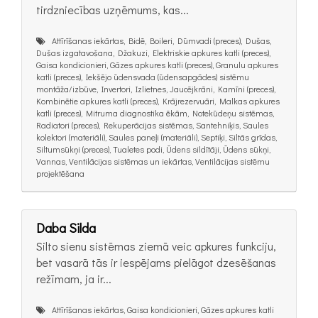
tirdzniecības uzņēmums, kas...
Attīrīšanas iekārtas, Bidē, Boileri, Dūmvadi (preces), Dušas,
Dušas izgatavošana, Džakuzi, Elektriskie apkures katli (preces),
Gaisa kondicionieri, Gāzes apkures katli (preces), Granulu apkures
katli (preces), Iekšējo ūdensvada (ūdensapgādes) sistēmu
montāža/izbūve, Invertori, Izlietnes, Jaucējkrāni, Kamīni (preces),
Kombinētie apkures katli (preces), Krājrezervuāri, Malkas apkures
katli (preces), Mitruma diagnostika ēkām, Notekūdeņu sistēmas,
Radiatori (preces), Rekuperācijas sistēmas, Santehniķis, Saules
kolektori (materiāli), Saules paneļi (materiāli), Septiķi, Siltās grīdas,
Siltumsūkņi (preces), Tualetes podi, Ūdens sildītāji, Ūdens sūkņi,
Vannas, Ventilācijas sistēmas un iekārtas, Ventilācijas sistēmu
projektēšana
Daba Silda
Silto sienu sistēmas ziemā veic apkures funkciju,
bet vasarā tās ir iespējams pielāgot dzesēšanas
režīmam, ja ir...
Attīrīšanas iekārtas, Gaisa kondicionieri, Gāzes apkures katli