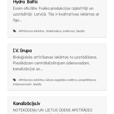
Hydra Baltic
Esam oficiālie Frukko produkcijas izplatītāji un
uzstādītāji Latvijā. Tās ir kvalitatīvas iekārtas ar
ilgu...
Attīrīšanas iekārtas, Notekūdeņu sistēmas, Septiķi
I.V. Grupa
Bioloģiskās attīrīšanas iekārtas to uzstādīšana.
Pieslēdzam centrālalizētajam ūdensvadam,
kanalizācijai un...
Attīrīšanas iekārtas, Gāzes apgādes sistēmu projektēšana,
Krājrezervuāri, Septiķi
Kanalizācija.lv
NOTEKŪDEŅU UN LIETUS ŪDENS APSTRĀDES