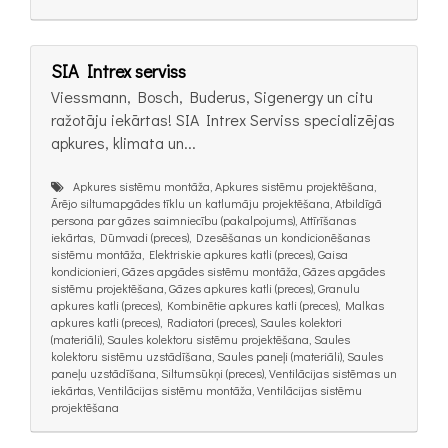
SIA Intrex serviss
Viessmann, Bosch, Buderus, Sigenergy un citu
ražotāju iekārtas! SIA Intrex Serviss specializējas
apkures, klimata un...
Apkures sistēmu montāža, Apkures sistēmu projektēšana,
Ārējo siltumapgādes tīklu un katlumāju projektēšana, Atbildīgā
persona par gāzes saimniecību (pakalpojums), Attīrīšanas
iekārtas, Dūmvadi (preces), Dzesēšanas un kondicionēšanas
sistēmu montāža, Elektriskie apkures katli (preces), Gaisa
kondicionieri, Gāzes apgādes sistēmu montāža, Gāzes apgādes
sistēmu projektēšana, Gāzes apkures katli (preces), Granulu
apkures katli (preces), Kombinētie apkures katli (preces), Malkas
apkures katli (preces), Radiatori (preces), Saules kolektori
(materiāli), Saules kolektoru sistēmu projektēšana, Saules
kolektoru sistēmu uzstādīšana, Saules paneļi (materiāli), Saules
paneļu uzstādīšana, Siltumsūkņi (preces), Ventilācijas sistēmas un
iekārtas, Ventilācijas sistēmu montāža, Ventilācijas sistēmu
projektēšana