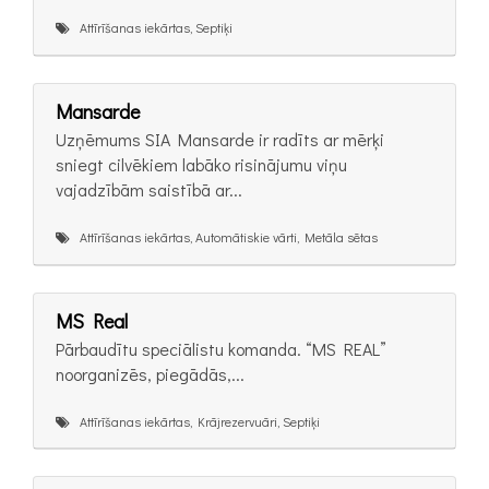
Attīrīšanas iekārtas, Septiķi
Mansarde
Uzņēmums SIA Mansarde ir radīts ar mērķi
sniegt cilvēkiem labāko risinājumu viņu
vajadzībām saistībā ar...
Attīrīšanas iekārtas, Automātiskie vārti, Metāla sētas
MS Real
Pārbaudītu speciālistu komanda. “MS REAL”
noorganizēs, piegādās,...
Attīrīšanas iekārtas, Krājrezervuāri, Septiķi