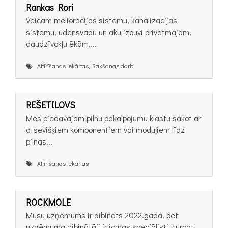
Rankas Rori
Veicam meliorācijas sistēmu, kanalizācijas
sistēmu, ūdensvadu un aku izbūvi privātmājām,
daudzīvokļu ēkām,...
Attīrīšanas iekārtas, Rakšanas darbi
REŠETILOVS
Mēs piedavājam pilnu pakalpojumu klāstu sākot ar
atsevišķiem komponentiem vai moduļiem līdz
pilnas...
Attīrīšanas iekārtas
ROCKMOLE
Mūsu uzņēmums ir dibināts 2022.gadā, bet
uzņēmuma dibinātāji ir jomas speciālisti, turpat