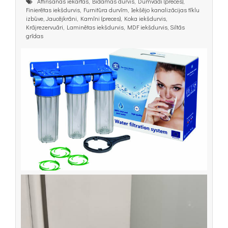
Attīrīšanas iekārtas, Bīdāmās durvis, Dūmvadi (preces),
Finierētas iekšdurvis, Furnitūra durvīm, Iekšējo kanalizācijas tīklu
izbūve, Jaucējkrāni, Kamīni (preces), Koka iekšdurvis,
Krājrezervuāri, Laminētas iekšdurvis, MDF iekšdurvis, Siltās
grīdas