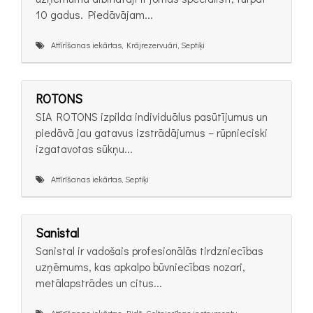
10 gadus. Piedāvājam...
Attīrīšanas iekārtas, Krājrezervuāri, Septiķi
ROTONS
SIA ROTONS izpilda individuālus pasūtījumus un
piedāvā jau gatavus izstrādājumus – rūpnieciski
izgatavotas sūkņu...
Attīrīšanas iekārtas, Septiķi
Sanistal
Sanistal ir vadošais profesionālās tirdzniecības
uzņēmums, kas apkalpo būvniecības nozari,
metālapstrādes un citus...
Attīrīšanas iekārtas, Bidē, Celtniecības instrumentu