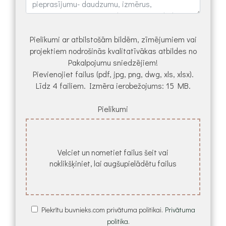
Pielikumi ar atbilstošām bildēm, zīmējumiem vai
projektiem nodrošinās kvalitatīvākas atbildes no
Pakalpojumu sniedzējiem!
Pievienojiet failus (pdf, jpg, png, dwg, xls, xlsx).
Līdz 4 failiem. Izmēra ierobežojums: 15 MB.
Pielikumi
Velciet un nometiet failus šeit vai
noklikšķiniet, lai augšupielādētu failus
Piekrītu buvnieks.com privātuma politikai.
Privātuma
politika.