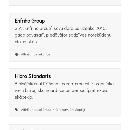
Enfriho Group
SIA „Enfriho Group” savu darbību uzsāka 2010.
gada pavasarī, piedāvājot sadzīves notekūdeņu
bioloģiskās...
Attīrīšanas iekārtas
Hidro Standarts
Bioloģiskās attīrīšanas pamatprocesi ir organisko
vielu bioloģiskā noārdīšanās aerobā (pietiekoša
skābekļa...
Attīrīšanas iekārtas, Krājrezervuāri, Septiķi