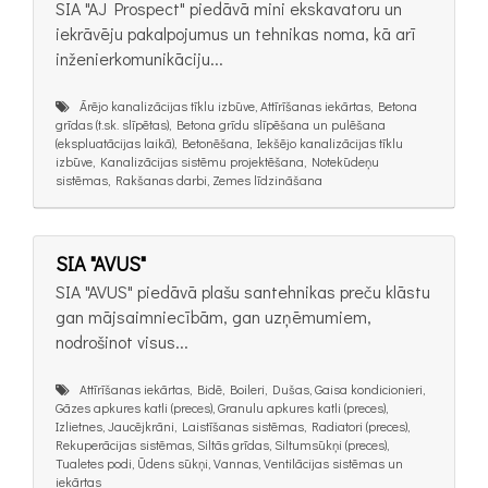
SIA "AJ Prospect" piedāvā mini ekskavatoru un
iekrāvēju pakalpojumus un tehnikas noma, kā arī
inženierkomunikāciju...
Ārējo kanalizācijas tīklu izbūve, Attīrīšanas iekārtas, Betona
grīdas (t.sk. slīpētas), Betona grīdu slīpēšana un pulēšana
(ekspluatācijas laikā), Betonēšana, Iekšējo kanalizācijas tīklu
izbūve, Kanalizācijas sistēmu projektēšana, Notekūdeņu
sistēmas, Rakšanas darbi, Zemes līdzināšana
SIA "AVUS"
SIA "AVUS" piedāvā plašu santehnikas preču klāstu
gan mājsaimniecībām, gan uzņēmumiem,
nodrošinot visus...
Attīrīšanas iekārtas, Bidē, Boileri, Dušas, Gaisa kondicionieri,
Gāzes apkures katli (preces), Granulu apkures katli (preces),
Izlietnes, Jaucējkrāni, Laistīšanas sistēmas, Radiatori (preces),
Rekuperācijas sistēmas, Siltās grīdas, Siltumsūkņi (preces),
Tualetes podi, Ūdens sūkņi, Vannas, Ventilācijas sistēmas un
iekārtas