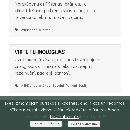
Notekūdeņu attīrīšanas iekārtas, to
pilnveidošana, problēmu konstatācija, to
novēršana, iekārtu modernizācija,...
Attīrīšanas iekārtas
VIRTE TEHNOLOĢIJAS
Uzņēmuma ir virkne plastmas izstrādājumu -
bioloģiskās attīrišanas iekārtas, septiķi,
rezervuāri, pagrabi, pontoni,...
Attīrīšanas iekārtas, Baseini, Pontoni, Septiķi
Mēs izmantojam būtiskās sīkdatnes, analītikas un reklāmas
SIA ITBUX
sīkdatnes, lai uzlabotu jūsu pieredzi un mūsu reklāmas.
Uzzināt vairāk
.
Jersikas iela 37 - 22, Rīga, Latvija, LV-1003
Reģ. Nr. 40203573889
TIKAI NEPIECIEŠAMĀS
STANDARTA SĪKDATNES