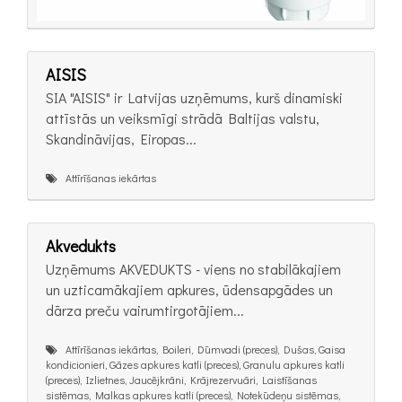
AISIS
SIA "AISIS" ir Latvijas uzņēmums, kurš dinamiski
attīstās un veiksmīgi strādā Baltijas valstu,
Skandināvijas, Eiropas...
Attīrīšanas iekārtas
Akvedukts
Uzņēmums AKVEDUKTS - viens no stabilākajiem
un uzticamākajiem apkures, ūdensapgādes un
dārza preču vairumtirgotājiem...
Attīrīšanas iekārtas, Boileri, Dūmvadi (preces), Dušas, Gaisa
kondicionieri, Gāzes apkures katli (preces), Granulu apkures katli
(preces), Izlietnes, Jaucējkrāni, Krājrezervuāri, Laistīšanas
sistēmas, Malkas apkures katli (preces), Notekūdeņu sistēmas,