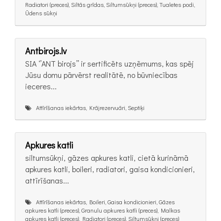
Radiatori (preces), Siltās grīdas, Siltumsūkņi (preces), Tualetes podi,
Ūdens sūkņi
Antbirojs.lv
SIA ‘’ANT birojs’’ ir sertificēts uzņēmums, kas spēj
Jūsu domu pārvērst realitātē, no būvniecības
ieceres...
Attīrīšanas iekārtas, Krājrezervuāri, Septiķi
Apkures katli
siltumsūkņi, gāzes apkures katli, cietā kurināmā
apkures katli, boileri, radiatori, gaisa kondicionieri,
attīrīšanas...
Attīrīšanas iekārtas, Boileri, Gaisa kondicionieri, Gāzes
apkures katli (preces), Granulu apkures katli (preces), Malkas
apkures katli (preces), Radiatori (preces), Siltumsūkņi (preces)