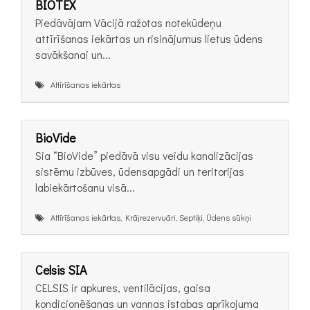
BIOTEX
Piedāvājam Vācijā ražotas notekūdeņu
attīrīšanas iekārtas un risinājumus lietus ūdens
savākšanai un...
Attīrīšanas iekārtas
BioVide
Sia “BioVide” piedāvā visu veidu kanalizācijas
sistēmu izbūves, ūdensapgādi un teritorijas
labiekārtošanu visā...
Attīrīšanas iekārtas, Krājrezervuāri, Septiķi, Ūdens sūkņi
Celsis SIA
CELSIS ir apkures, ventilācijas, gaisa
kondicionēšanas un vannas istabas aprīkojuma