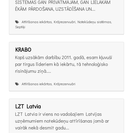
SISTĒMAS GAN PRIVĀTMĀJĀM, GAN LIELĀKĀM
ĒKĀM PĀRDOŠANA, UZSTĀDĪŠANA UN...
Attīrīšanas iekārtas, Krājrezervuāri, Notekūdeņu sistēmas,
Septiķi
KRABO
Kopš uzsākām darbību 2011. gadā, esam kļuvuši
par tirgus līderiem kā iekārtu, tā tehnoloģisko
risinājumu ziņā....
Attīrīšanas iekārtas, Krājrezervuāri
LZT Latvia
LZT Latvia ir viens no vadošajiem Latvijas
uzņēmumiem notekūdeņu attīrīšanas jomā ar
vairāk nekā desmit gadu...