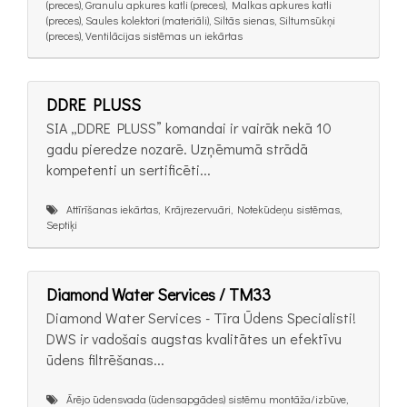
(preces), Granulu apkures katli (preces), Malkas apkures katli
(preces), Saules kolektori (materiāli), Siltās sienas, Siltumsūkņi
(preces), Ventilācijas sistēmas un iekārtas
DDRE PLUSS
SIA „DDRE PLUSS” komandai ir vairāk nekā 10
gadu pieredze nozarē. Uzņēmumā strādā
kompetenti un sertificēti...
Attīrīšanas iekārtas, Krājrezervuāri, Notekūdeņu sistēmas,
Septiķi
Diamond Water Services / TM33
Diamond Water Services - Tīra Ūdens Specialisti!
DWS ir vadošais augstas kvalitātes un efektīvu
ūdens filtrēšanas...
Ārējo ūdensvada (ūdensapgādes) sistēmu montāža/izbūve,