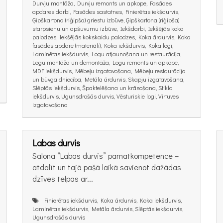
Durvju montāža, Durvju remonts un apkope, Fasādes
apdares darbi, Fasādes sastatnes, Finierētas iekšdurvis,
Ģipškartona (riģipša) griestu izbūve, Ģipškartona (riģipša)
starpsienu un apšuvumu izbūve, Iekšdarbi, Iekšējās koka
palodzes, Iekšējās kokskaidu palodzes, Koka ārdurvis, Koka
fasādes apdare (materiāli), Koka iekšdurvis, Koka logi,
Laminētas iekšdurvis, Logu atjaunošana un restaurācija,
Logu montāža un demontāža, Logu remonts un apkope,
MDF iekšdurvis, Mēbeļu izgatavošana, Mēbeļu restaurācija
un būvgaldniecība, Metāla ārdurvis, Skapju izgatavošana,
Slēptās iekšdurvis, Špaktelēšana un krāsošana, Stikla
iekšdurvis, Ugunsdrošās durvis, Vēsturiskie logi, Virtuves
izgatavošana
Labas durvis
Salona “Labas durvis” pamatkompetence –
atdalīt un tajā pašā laikā savienot dažādas
dzīves telpas ar...
Finierētas iekšdurvis, Koka ārdurvis, Koka iekšdurvis,
Laminētas iekšdurvis, Metāla ārdurvis, Slēptās iekšdurvis,
Ugunsdrošās durvis