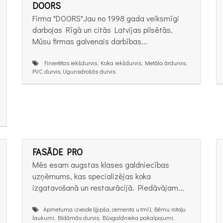
DOORS
Firma "DOORS"Jau no 1998 gada veiksmīgi
darbojas Rīgā un citās Latvijas pilsētās.
Mūsu firmas galvenais darbības...
Finierētas iekšdurvis, Koka iekšdurvis, Metāla ārdurvis,
PVC durvis, Ugunsdrošās durvis
FASĀDE PRO
Mēs esam augstas klases galdniecības
uzņēmums, kas specializējas koka
izgatavošanā un restaurācijā. Piedāvājam...
Apmetuma izveide (ģipša, cementa u.tml.), Bērnu rotaļu
laukumi, Bīdāmās durvis, Būvgaldnieka pakalpojumi,