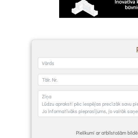
Pielikumi ar atbilstošām bil