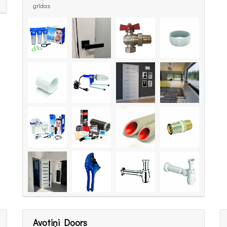
grīdas
Avotiņi Doors