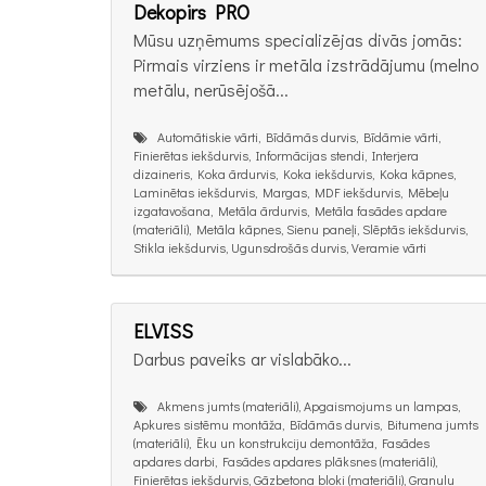
Dekopirs PRO
Mūsu uzņēmums specializējas divās jomās:
Pirmais virziens ir metāla izstrādājumu (melno
metālu, nerūsējošā...
Automātiskie vārti, Bīdāmās durvis, Bīdāmie vārti,
Finierētas iekšdurvis, Informācijas stendi, Interjera
dizaineris, Koka ārdurvis, Koka iekšdurvis, Koka kāpnes,
Laminētas iekšdurvis, Margas, MDF iekšdurvis, Mēbeļu
izgatavošana, Metāla ārdurvis, Metāla fasādes apdare
(materiāli), Metāla kāpnes, Sienu paneļi, Slēptās iekšdurvis,
Stikla iekšdurvis, Ugunsdrošās durvis, Veramie vārti
ELVISS
Darbus paveiks ar vislabāko...
Akmens jumts (materiāli), Apgaismojums un lampas,
Apkures sistēmu montāža, Bīdāmās durvis, Bitumena jumts
(materiāli), Ēku un konstrukciju demontāža, Fasādes
apdares darbi, Fasādes apdares plāksnes (materiāli),
Finierētas iekšdurvis, Gāzbetona bloki (materiāli), Granulu