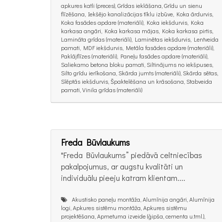
apkures katli (preces), Grīdas ieklāšana, Grīdu un sienu
flīzēšana, Iekšējo kanalizācijas tīklu izbūve, Koka ārdurvis,
Koka fasādes apdare (materiāli), Koka iekšdurvis, Koka
karkasa angāri, Koka karkasa mājas, Koka karkasa pirtis,
Lamināta grīdas (materiāli), Laminētas iekšdurvis, Lentveida
pamati, MDF iekšdurvis, Metāla fasādes apdare (materiāli),
Paklājflīzes (materiāli), Paneļu fasādes apdare (materiāli),
Saliekamo betona bloku pamati, Siltinājums no iekšpuses,
Silto grīdu ierīkošana, Skārda jumts (materiāli), Skārda sētas,
Slēptās iekšdurvis, Špaktelēšana un krāsošana, Stabveida
pamati, Vinila grīdas (materiāli)
Freda Būvlaukums
"Freda Būvlaukums” piedāvā celtniecības
pakalpojumus, ar augstu kvalitāti un
individuālu pieeju katram klientam....
Akustisko paneļu montāža, Alumīnija angāri, Alumīnija
logi, Apkures sistēmu montāža, Apkures sistēmu
projektēšana, Apmetuma izveide (ģipša, cementa u.tml.),