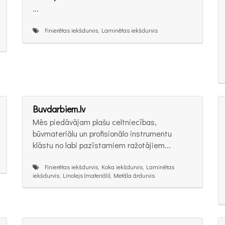
...
Finierētas iekšdurvis, Laminētas iekšdurvis
Buvdarbiem.lv
Mēs piedāvājam plašu celtniecības,
būvmateriālu un profisionālo instrumentu
klāstu no labi pazīstamiem ražotājiem...
Finierētas iekšdurvis, Koka iekšdurvis, Laminētas
iekšdurvis, Linolejs (materiāli), Metāla ārdurvis