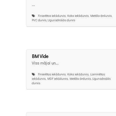
...
Finierētas iekšdurvis, Koka iekšdurvis, Metāla ārdurvis,
PVC durvis, Ugunsdrošās durvis
BM Vide
Viss mājai un...
Finierētas iekšdurvis, Koka iekšdurvis, Laminētas
iekšdurvis, MDF iekšdurvis, Metāla ārdurvis, Ugunsdrošās
durvis