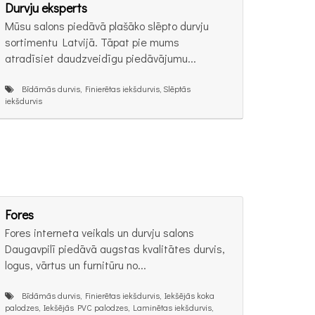
Durvju eksperts
Mūsu salons piedāvā plašāko slēpto durvju
sortimentu Latvijā. Tāpat pie mums
atradīsiet daudzveidīgu piedāvājumu...
Bīdāmās durvis, Finierētas iekšdurvis, Slēptās
iekšdurvis
Fores
Fores interneta veikals un durvju salons
Daugavpilī piedāvā augstas kvalitātes durvis,
logus, vārtus un furnitūru no...
Bīdāmās durvis, Finierētas iekšdurvis, Iekšējās koka
palodzes, Iekšējās PVC palodzes, Laminētas iekšdurvis,