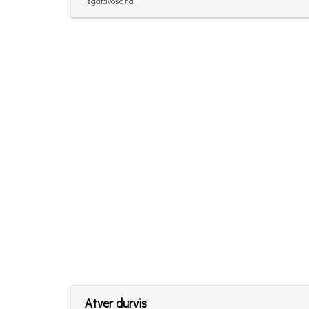
izgatavošana
Atver durvis