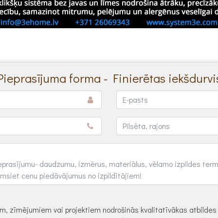
Pieprasījuma forma - Finierētas iekšdurvi
dēm, zīmējumiem vai projektiem nodrošinās kvalitatīvākas atbilde