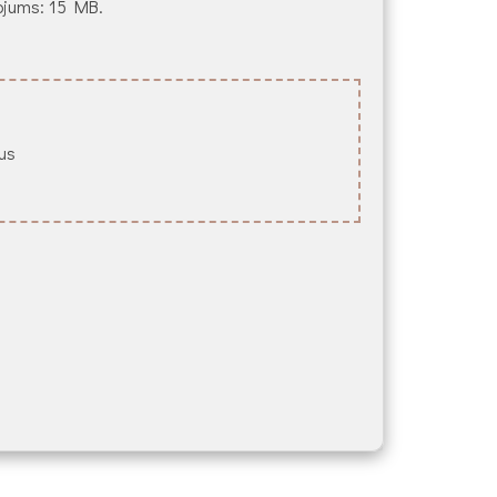
ežojums: 15 MB.
lus