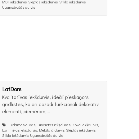
MDF iekšdurvis, Slēptās iekšdurvis, Stikla iekšdurvis,
Ugunsdrošās durvis
LatDors
Kvalitatīvas iekšdurvis, ideāli pieskaņots
grīdlīstes, kā arī dažādi funkcionāli dekoratīvi
elementi, piemēram,...
Bīdāmās durvis, Finierētas iekšdurvis, Koka iekšdurvis,
Laminētas iekšdurvis, Metāla ārdurvis, Slēptās iekšdurvis,
Stikla iekšdurvis, Ugunsdrošās durvis