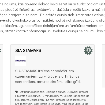
ra risinājums, kas apvieno dabīga koka estētiku ar funkcionālām 
s piedāvā finierētas iekšdurvis ar dažāda vizuālā izskata nažfinie
elāgot interjera dizainam. Finierētās durvis tiek izmantotas dzīvokļ
vērsta akustisko prasību izpildei, nodrošinot skaņas izolāciju st
as klasēm, ugunsdrošības risinājumiem un furnitūras variantiem.
mus, atrast kontaktinformāciju un izvēlēties durvju risinājumu, ka
SIA STAMARS
SIA STAMARS ir viens no vadošajiem
uzņēmumiem Latvijā ūdens attīrīšanas,
santehnikas, apkures sistēmu, silto grīdu...
Attīrīšanas iekārtas, Bīdāmās durvis, Dūmvadi (preces),
Finierētas iekšdurvis, Furnitūra durvīm, Iekšējo kanalizācijas
tīklu izbūve, Jaucējkrāni, Kamīni (preces), Koka iekšdurvis,
Krājrezervuāri, Laminētas iekšdurvis, MDF iekšdurvis, Siltās