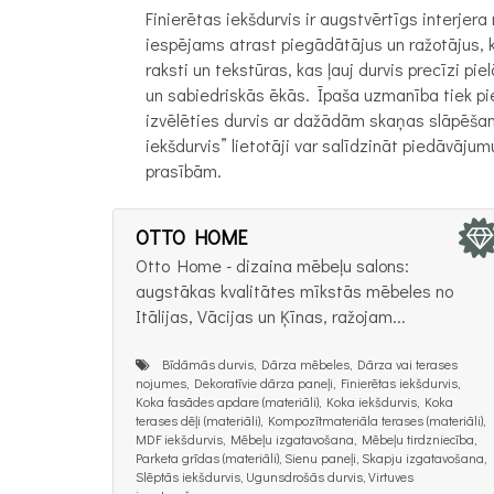
Finierētas iekšdurvis ir augstvērtīgs interje
iespējams atrast piegādātājus un ražotājus, ka
raksti un tekstūras, kas ļauj durvis precīzi pi
un sabiedriskās ēkās. Īpaša uzmanība tiek pie
izvēlēties durvis ar dažādām skaņas slāpēšan
iekšdurvis” lietotāji var salīdzināt piedāvāju
prasībām.
OTTO HOME
Otto Home - dizaina mēbeļu salons:
augstākas kvalitātes mīkstās mēbeles no
Itālijas, Vācijas un Ķīnas, ražojam...
Bīdāmās durvis, Dārza mēbeles, Dārza vai terases
nojumes, Dekoratīvie dārza paneļi, Finierētas iekšdurvis,
Koka fasādes apdare (materiāli), Koka iekšdurvis, Koka
terases dēļi (materiāli), Kompozītmateriāla terases (materiāli),
MDF iekšdurvis, Mēbeļu izgatavošana, Mēbeļu tirdzniecība,
Parketa grīdas (materiāli), Sienu paneļi, Skapju izgatavošana,
Slēptās iekšdurvis, Ugunsdrošās durvis, Virtuves