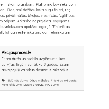
un tehniskām prasībām. Platformā buvnieks.com
ri. Pieejami dažādu koka sugu finieri, toņi,
os, privātmājās, birojos, viesnīcās, izglītības
arp telpām. Atkarībā no projekta iespējams
 buvnieks.com apakškategorijā “Finierētas
s atbilst gan estētiskajām, gan tehniskajām
Akcijaspreces.lv
Esam drošs un stabils uzņēmums, kas
Latvijas tirgū ir vairāk ka 8 gadus. Esam
apkalpojuši vairākus desmitus tūkstošus...
Bīdāmās durvis, Dārza mēbeles, Finierētas iekšdurvis,
Koka iekšdurvis, Metāla ārdurvis, PVC durvis