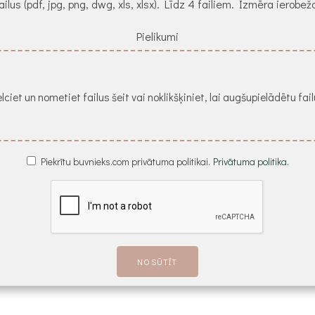
ailus (pdf, jpg, png, dwg, xls, xlsx). Līdz 4 failiem. Izmēra ierob
Pielikumi
lciet un nometiet failus šeit vai noklikšķiniet, lai augšupielādētu fai
Piekrītu buvnieks.com privātuma politikai.
Privātuma politika.