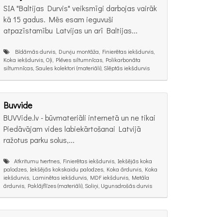
SIA "Baltijas Durvis" veiksmīgi darbojas vairāk
kā 15 gadus. Mēs esam ieguvuši
atpazīstamību Latvijas un arī Baltijas...
Bīdāmās durvis, Durvju montāža, Finierētas iekšdurvis,
Koka iekšdurvis, Oļi, Plēves siltumnīcas, Polikarbonāta
siltumnīcas, Saules kolektori (materiāli), Slēptās iekšdurvis
Buvvide
BUVVide.lv - būvmateriāli internetā un ne tikai
Piedāvājam vides labiekārtošanai Latvijā
ražotus parku solus,...
Atkritumu tvertnes, Finierētas iekšdurvis, Iekšējās koka
palodzes, Iekšējās kokskaidu palodzes, Koka ārdurvis, Koka
iekšdurvis, Laminētas iekšdurvis, MDF iekšdurvis, Metāla
ārdurvis, Paklājflīzes (materiāli), Soliņi, Ugunsdrošās durvis