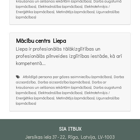
kraušanas un celšanas iekārtām (apmācības), Darbs augstumā
(apmācības), Elektrodrošība (apmācības), Elektrotehniķis /
Enerģētika (apmācības), Metinātājs (apmācības), Ugunsdrošība
(apmācības)
Mācību centrs Liepa
Liepa ir profesionālās tālākizglītības un
profesionālās pilnveides izglītības iestāde, kā arī
kompetentā...
Atbildīgā persona par gāzes saimniecību (apmācības), Darba
aizsardzība, Darba aizsardzība (apmācības), Darbs ar
kraušanas un celšanas iekārtām (apmācības), Darbs augstumā
(apmācības), Elektrodrošība (apmācības), Elektrotehniķis /
Enerģētika (apmācības), Metinātājs (apmācības), Ugunsdrošība
(apmācības)
SIA ITBUX
Jersikas iela 37 - 22, Rīga, Latvija, LV-1003