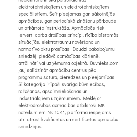
elektrotehniskajiem un elektrotehniskajiem
speciālistiem. Šeit pieejamas gan sākotnējās
apmācības, gan periodiskā zināšanu pārbaude
un atkārtota instruktāža. Apmācībās tiek
ietverti darba drošības principi, rīcība bīstamās
situācijās, elektrotraumu novēršana un
normatīvo aktu prasības. Daudzi pakalpojumu
sniedzēji piedāvā apmācības klātienē,
attālināti vai uzņēmuma objektā. Buvnieks.com
ļauj salīdzināt apmācību centrus pēc
programmu satura, pieredzes un pieejamības.
Šī kategorija ir īpaši svarīga būvniecības,
ražošanas, apsaimniekošanas un
industriālajiem uzņēmumiem. Meklējot
elektrodrošības apmācības atbilstoši MK
noteikumiem Nr. 1041, platformā iespējams
ātri atrast kvalificētus un sertificētus apmācību
sniedzējus.