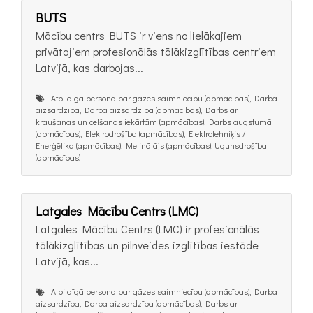
BUTS
Mācību centrs BUTS ir viens no lielākajiem
privātajiem profesionālās tālākizglītības centriem
Latvijā, kas darbojas...
Atbildīgā persona par gāzes saimniecību (apmācības), Darba
aizsardzība, Darba aizsardzība (apmācības), Darbs ar
kraušanas un celšanas iekārtām (apmācības), Darbs augstumā
(apmācības), Elektrodrošība (apmācības), Elektrotehniķis /
Enerģētika (apmācības), Metinātājs (apmācības), Ugunsdrošība
(apmācības)
Latgales Mācību Centrs (LMC)
Latgales Mācību Centrs (LMC) ir profesionālās
tālākizglītības un pilnveides izglītības iestāde
Latvijā, kas...
Atbildīgā persona par gāzes saimniecību (apmācības), Darba
aizsardzība, Darba aizsardzība (apmācības), Darbs ar