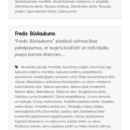
Sendvičpaneļu montāža, Sendvičpaneļu ražošana un piegāde,
Siltināšanas darbi, Skaņas izolācija, Skārdnieku darbi, Tērauda
angāri, Ugunsdrošās lūkas, Zaļais jumts
Freda Būvlaukums
"Freda Būvlaukums” piedāvā celtniecības
pakalpojumus, ar augstu kvalitāti un individuālu
pieeju katram klientam....
Akustisko paneļu montāža, Alumīnija angāri, Alumīnija logi,
Apkures sistēmu montāža, Apkures sistēmu projektēšana,
Apmetuma izveide (ģipša, cementa u.tml.), Ārējo kanalizācijas tīklu
izbūve, Atbalstsienu ierīkošana (būvbedrēm un citiem mērķiem),
Automātiskie vārti, Betona apmales, Betona bloki (materiāli),
Betona sētas, Betonēšana, Bīdāmie vārti, Bruģēšanas darbi,
Dakstiņu jumts (materiāli), Dārza projektēšana, Durvju remonts
un apkope, Durvju restaurācija, Fasādes apdares darbi, Fasādes
restaurācija, Finierētas iekšdurvis, Frēzbaļķu mājas, Gājēju
(velosipēdistu) tiltu būvniecība, Garāžu vārti, Gāzbetona bloki
(materiāli), Ģipškartona (riģipša) griestu izbūve, Ģipškartona
(riģipša) starpsienu un apšuvumu izbūve, Grīdu un sienu
flīzēšana, Griestu, sienu apdares profili un līstes, Griestu/bēniņu