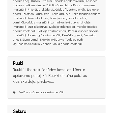
apdares dēļi, Dušas, Džakuzi, Fasādes apdares darbi, Fasādes
apdares plāksnes (materiāli), Fasādes dekoratīvais apmetums
(materiāli), Finierētas iekšdurvis, Grīdas flīzes (materiāli), Iestieptie
griesti, Izlietnes, Jaucējkrāni, Koka ārdurvis, Koka fasādes apdare
(materiāli), Koka iekšdurvis, Lameļveida griesti (lameles),
Lamināta grīdas (materiāli), Laminētas iekšdurvis, Linolejs
(materiāli), MDF iekšdurvis, Mēbeļu tirdzniecība, Metāla fasādes
apdare (materiāli), Paklājflīzes (materiāli), Paneļu fasādes apdare
(materiāli), Parketa grīdas (materiāli), Piekārtie griesti, Restveida
griesti, Sienu paneļi, Slēptās iekšdurvis, Tualetes podi,
Ugunsdrošās durvis, Vannas, Vinila grīdas (materiāli)
Ruuki
Ruukki Liberta® fasādes kasetes Liberta
apšuvuma paneļi kā Ruukki dizainu paletes
klasiskā daļa, piedāvā...
Metāla fasādes apdare (materiāli)
Sekura