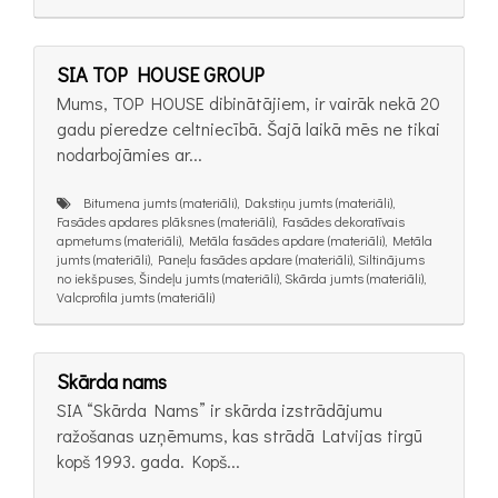
SIA TOP HOUSE GROUP
Mums, TOP HOUSE dibinātājiem, ir vairāk nekā 20
gadu pieredze celtniecībā. Šajā laikā mēs ne tikai
nodarbojāmies ar...
Bitumena jumts (materiāli), Dakstiņu jumts (materiāli),
Fasādes apdares plāksnes (materiāli), Fasādes dekoratīvais
apmetums (materiāli), Metāla fasādes apdare (materiāli), Metāla
jumts (materiāli), Paneļu fasādes apdare (materiāli), Siltinājums
no iekšpuses, Šindeļu jumts (materiāli), Skārda jumts (materiāli),
Valcprofila jumts (materiāli)
Skārda nams
SIA “Skārda Nams” ir skārda izstrādājumu
ražošanas uzņēmums, kas strādā Latvijas tirgū
kopš 1993. gada. Kopš...