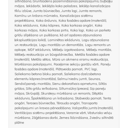
siltināšana, Gruntsūdens pazemināšanas pakalpojums, Guļbaļķu
mājas, Iekšdarbi, Iekšējās koka palodzes, Iekšējo kanalizācijas
tīklu izbūve, Jumta būvniecība, Jumta logi, Jumta remonts,
Kamīnu un krāsns mūrnieks, Kanalizācijas sistēmu
projektēšana, Koka ārdurvis, Koka fasādes apdare (materiāli),
Koka iekšdurvis, Koka kāpnes, Koka karkasa angāri, Koka
karkasa mājas, Koka karkasa pirtis, Koka logi, Koka un parketa
grīdu slīpēšana un pulēšana, kā arī apdares atjaunošana
(ekspluatācijas laikā), Laminētas iekšdurvis, Logu atjaunošana
un restaurācija, Logu montāža un demontāža, Logu remonts un
apkope, MDF iekšdurvis, Mēbeļu izgatavošana, Mēbeļu montāža,
Mēbeļu restaurācija un būvgaldniecība, Metāla fasādes apdare
(materiāli), Metāla sētas, Mūra un akmens virsmu restaurācija,
Mūrēšanas pakalpojumi, Paceļamie sekciju garāžu vārti, Paneļu
fasādes apdare (materiāli), Plātņveida pamati, PVC logi,
Saliekamo betona bloku pamati, Saliekamo dzelzsbetona
elementu kāpnes (montāža), Salmu/niedru jumti, Saunas,
Sendvičpaneļu montāža, Sienu dekoratīvais apmetums, Siltās
grīdas, Silto grīdu ierīkošana, Siltumsūkņi (preces), Sip paneļu
mājas, Skrūvpāļi, Skursteņu mūrēšana un remonts, Slēptās
iekšdurvis, Špaktelēšana un krāsošana, Stabveida pamati, Tenta
angāri, Terases būvniecība, Tērauda angāri, Transporta
pakalpojumi un kravas pārvadāšana, Valcprofila jumts (materiāli),
Ventilācijas sistēmu projektēšana, Veramie vārti, Vēsturisko velvju
mūrēšana, Zāģēšanas darbi, Zemes līdzināšana, Zviedru siltinātā
plātne