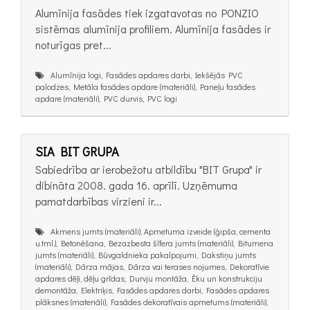
Alumīnija fasādes tiek izgatavotas no PONZIO
sistēmas alumīnija profiliem. Alumīnija fasādes ir
noturīgas pret...
Alumīnija logi, Fasādes apdares darbi, Iekšējās PVC
palodzes, Metāla fasādes apdare (materiāli), Paneļu fasādes
apdare (materiāli), PVC durvis, PVC logi
SIA BIT GRUPA
Sabiedrība ar ierobežotu atbildību "BIT Grupa" ir
dibināta 2008. gada 16. aprīlī. Uzņēmuma
pamatdarbības virzieni ir...
Akmens jumts (materiāli), Apmetuma izveide (ģipša, cementa
u.tml.), Betonēšana, Bezazbesta šīfera jumts (materiāli), Bitumena
jumts (materiāli), Būvgaldnieka pakalpojumi, Dakstiņu jumts
(materiāli), Dārza mājas, Dārza vai terases nojumes, Dekoratīvie
apdares dēļi, dēļu grīdas, Durvju montāža, Ēku un konstrukciju
demontāža, Elektriķis, Fasādes apdares darbi, Fasādes apdares
plāksnes (materiāli), Fasādes dekoratīvais apmetums (materiāli),