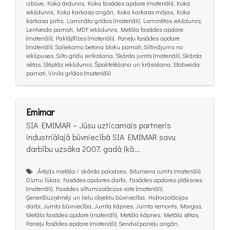
izbūve, Koka ārdurvis, Koka fasādes apdare (materiāli), Koka
iekšdurvis, Koka karkasa angāri, Koka karkasa mājas, Koka
karkasa pirtis, Lamināta grīdas (materiāli), Laminētas iekšdurvis,
Lentveida pamati, MDF iekšdurvis, Metāla fasādes apdare
(materiāli), Paklājflīzes (materiāli), Paneļu fasādes apdare
(materiāli), Saliekamo betona bloku pamati, Siltinājums no
iekšpuses, Silto grīdu ierīkošana, Skārda jumts (materiāli), Skārda
sētas, Slēptās iekšdurvis, Špaktelēšana un krāsošana, Stabveida
pamati, Vinila grīdas (materiāli)
Emimar
SIA EMIMAR – Jūsu uzticamais partneris
industriālajā būvniecībā SIA EMIMAR savu
darbību uzsāka 2007. gadā (kā...
Ārējās metāla / skārda palodzes, Bitumena jumts (materiāli),
Dūmu lūkas, Fasādes apdares darbi, Fasādes apdares plāksnes
(materiāli), Fasādes siltumizolācijas vate (materiāli),
Ģenerāluzņēmēji un lielu objektu būvniecība, Hidroizolācijas
darbi, Jumta būvniecība, Jumta kāpnes, Jumta remonts, Margas,
Metāla fasādes apdare (materiāli), Metāla kāpnes, Metāla sētas,
Paneļu fasādes apdare (materiāli), Sendvičpaneļu angāri,