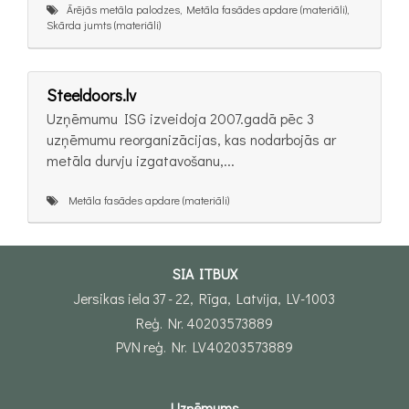
Ārējās metāla palodzes, Metāla fasādes apdare (materiāli),
Skārda jumts (materiāli)
Steeldoors.lv
Uzņēmumu ISG izveidoja 2007.gadā pēc 3
uzņēmumu reorganizācijas, kas nodarbojās ar
metāla durvju izgatavošanu,...
Metāla fasādes apdare (materiāli)
SIA ITBUX
Jersikas iela 37 - 22, Rīga, Latvija, LV-1003
Reģ. Nr. 40203573889
PVN reģ. Nr. LV40203573889
Uzņēmums