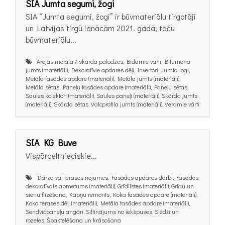
SIA Jumta segumi, žogi
SIA “Jumta segumi, žogi” ir būvmateriālu tirgotāji
un Latvijas tirgū ienācām 2021. gadā, taču
būvmateriālu...
Ārējās metāla / skārda palodzes, Bīdāmie vārti, Bitumena
jumts (materiāli), Dekoratīvie apdares dēļi, Invertori, Jumta logi,
Metāla fasādes apdare (materiāli), Metāla jumts (materiāli),
Metāla sētas, Paneļu fasādes apdare (materiāli), Paneļu sētas,
Saules kolektori (materiāli), Saules paneļi (materiāli), Skārda jumts
(materiāli), Skārda sētas, Valcprofila jumts (materiāli), Veramie vārti
SIA KG Buve
Vispārceltnieciskie...
Dārza vai terases nojumes, Fasādes apdares darbi, Fasādes
dekoratīvais apmetums (materiāli), Grīdlīstes (materiāli), Grīdu un
sienu flīzēšana, Kāpņu remonts, Koka fasādes apdare (materiāli),
Koka terases dēļi (materiāli), Metāla fasādes apdare (materiāli),
Sendvičpaneļu angāri, Siltinājums no iekšpuses, Slēdži un
rozetes, Špaktelēšana un krāsošana