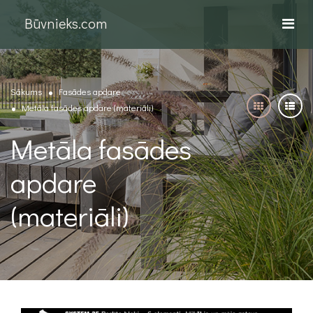
Būvnieks.com
Sākums
Fasādes apdare
Metāla fasādes apdare (materiāli)
Metāla fasādes
apdare
(materiāli)