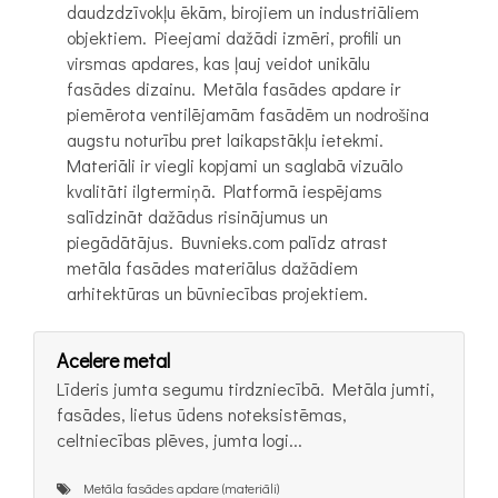
daudzdzīvokļu ēkām, birojiem un industriāliem
objektiem. Pieejami dažādi izmēri, profili un
virsmas apdares, kas ļauj veidot unikālu
fasādes dizainu. Metāla fasādes apdare ir
piemērota ventilējamām fasādēm un nodrošina
augstu noturību pret laikapstākļu ietekmi.
Materiāli ir viegli kopjami un saglabā vizuālo
kvalitāti ilgtermiņā. Platformā iespējams
salīdzināt dažādus risinājumus un
piegādātājus. Buvnieks.com palīdz atrast
metāla fasādes materiālus dažādiem
arhitektūras un būvniecības projektiem.
Acelere metal
Līderis jumta segumu tirdzniecībā. Metāla jumti,
fasādes, lietus ūdens noteksistēmas,
celtniecības plēves, jumta logi...
Metāla fasādes apdare (materiāli)