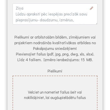
Pielikumi ar atbilstošām bildēm, zīmējumiem vai
projektiem nodrošinās kvalitatīvākas atbildes no
Pakalpojumu sniedzējiem!
Pievienojiet failus (pdf, jpg, png, dwg, xls, xlsx).
Līdz 4 failiem. Izmēra ierobežojums: 15 MB.
Pielikumi
Velciet un nometiet failus šeit vai
noklikšķiniet, lai augšupielādētu failus