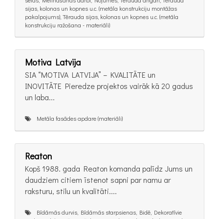
sijas, kolonas un kopnes u.c. (metāla konstrukciju montāžas
pakalpojums), Tērauda sijas, kolonas un kopnes u.c. (metāla
konstrukciju ražošana - materiāli)
Motiva Latvija
SIA “MOTIVA LATVIJA” – KVALITĀTE un
INOVITĀTE Pieredze projektos vairāk kā 20 gadus
un laba...
Metāla fasādes apdare (materiāli)
Reaton
Kopš 1988. gada Reaton komanda palīdz Jums un
daudziem citiem īstenot sapni par namu ar
raksturu, stilu un kvalitāti....
Bīdāmās durvis, Bīdāmās starpsienas, Bidē, Dekoratīvie