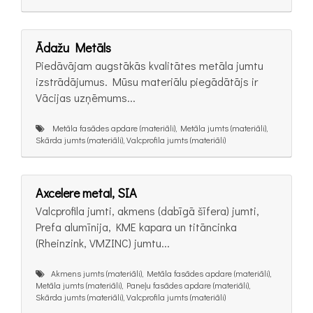
Ādažu Metāls
Piedāvājam augstākās kvalitātes metāla jumtu
izstrādājumus. Mūsu materiālu piegādātājs ir
Vācijas uzņēmums...
Metāla fasādes apdare (materiāli), Metāla jumts (materiāli),
Skārda jumts (materiāli), Valcprofila jumts (materiāli)
Axcelere metal, SIA
Valcprofila jumti, akmens (dabīgā šīfera) jumti,
Prefa alumīnija, KME kapara un titāncinka
(Rheinzink, VMZINC) jumtu...
Akmens jumts (materiāli), Metāla fasādes apdare (materiāli),
Metāla jumts (materiāli), Paneļu fasādes apdare (materiāli),
Skārda jumts (materiāli), Valcprofila jumts (materiāli)