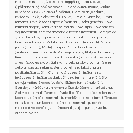
Fasādes sastatnes, Ģipškartona (riģipša) griestu izbūve,
Ģipškartona (riģipša) starpsienu un apšuvumu izbūve, Grīdas
ieklāšana, Grīdu un sienu flīzēšana, Hidroizolācijas darbi,
Iekšdarbi, Iekšējo elektrotīklu izbūve, Jumta būvniecība, Jumta
remonts, Koka fasādes apdare (materiāli), Koka garāžas, Koka
karkasa angāri, Koka karkasa mājas, Koka sijas, Koka terases
dēļi (materiāli), Kompozītmateriāla terases (materiāli), Lameļveida
griesti (lameles), Lapenes, Lentveida pamati, Lifti un pacēlāji,
Līmētās koka sijas, Metāla fasādes apdare (materiāli), Metāla
jumts (materiāli), Moduļu mājas, Paneļu fasādes apdare
(materiāli), Piekārtie griesti, Pildrežģu mājas, Plātņveida pamati,
Privātmāju un līdzvērtīgu ēku būvniecība (pilns cikls), Restveida
griesti, Sadales skapji, Saliekamo betona bloku pamati, Sienu
dekoratīvais apmetums, Sienu paneļi, Siju labošana un
pastiprināšana, Siltinājums no ārpuses, Siltinājums no
iekšpuses, Siltināšanas darbi, Šindeļu jumts (materiāli), Sip
paneļu mājas, Skaņas izolācija, Skārda jumts (materiāli),
Skursteņu mūrēšana un remonts, Špaktelēšana un krāsošana,
Stabveida pamati, Terases būvniecība, Tērauda sijas, kolonas un
kopnes u.c. (metāla konstrukciju montāžas pakalpojums), Tērauda
sijas, kolonas un kopnes u.c. (metāla konstrukciju ražošana -
materiāli), Valcprofila jumts (materiāli), Zaļais jumts, Zviedru
siltinātā plātne