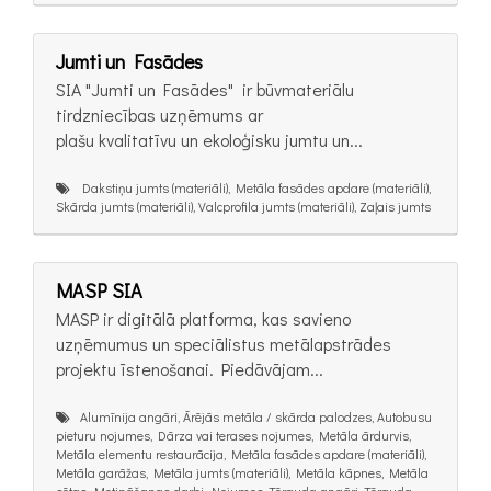
Jumti un Fasādes
SIA "Jumti un Fasādes" ir būvmateriālu
tirdzniecības uzņēmums ar
plašu kvalitatīvu un ekoloģisku jumtu un...
Dakstiņu jumts (materiāli), Metāla fasādes apdare (materiāli),
Skārda jumts (materiāli), Valcprofila jumts (materiāli), Zaļais jumts
MASP SIA
MASP ir digitālā platforma, kas savieno
uzņēmumus un speciālistus metālapstrādes
projektu īstenošanai. Piedāvājam...
Alumīnija angāri, Ārējās metāla / skārda palodzes, Autobusu
pieturu nojumes, Dārza vai terases nojumes, Metāla ārdurvis,
Metāla elementu restaurācija, Metāla fasādes apdare (materiāli),
Metāla garāžas, Metāla jumts (materiāli), Metāla kāpnes, Metāla
sētas, Metināšanas darbi, Nojumes, Tērauda angāri, Tērauda