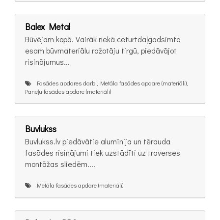
Balex Metal
Būvējam kopā. Vairāk nekā ceturtdaļgadsimta
esam būvmateriālu ražotāju tirgū, piedāvājot
risinājumus...
Fasādes apdares darbi, Metāla fasādes apdare (materiāli),
Paneļu fasādes apdare (materiāli)
Buvlukss
Buvlukss.lv piedāvātie alumīnija un tērauda
fasādes risinājumi tiek uzstādīti uz traverses
montāžas sliedēm....
Metāla fasādes apdare (materiāli)