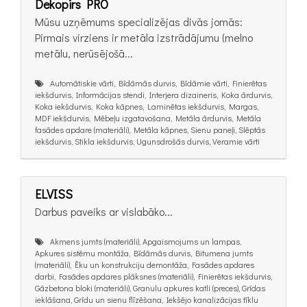
Dekopirs PRO
Mūsu uzņēmums specializējas divās jomās:
Pirmais virziens ir metāla izstrādājumu (melno
metālu, nerūsējošā...
Automātiskie vārti, Bīdāmās durvis, Bīdāmie vārti, Finierētas
iekšdurvis, Informācijas stendi, Interjera dizaineris, Koka ārdurvis,
Koka iekšdurvis, Koka kāpnes, Laminētas iekšdurvis, Margas,
MDF iekšdurvis, Mēbeļu izgatavošana, Metāla ārdurvis, Metāla
fasādes apdare (materiāli), Metāla kāpnes, Sienu paneļi, Slēptās
iekšdurvis, Stikla iekšdurvis, Ugunsdrošās durvis, Veramie vārti
ELVISS
Darbus paveiks ar vislabāko...
Akmens jumts (materiāli), Apgaismojums un lampas,
Apkures sistēmu montāža, Bīdāmās durvis, Bitumena jumts
(materiāli), Ēku un konstrukciju demontāža, Fasādes apdares
darbi, Fasādes apdares plāksnes (materiāli), Finierētas iekšdurvis,
Gāzbetona bloki (materiāli), Granulu apkures katli (preces), Grīdas
ieklāšana, Grīdu un sienu flīzēšana, Iekšējo kanalizācijas tīklu