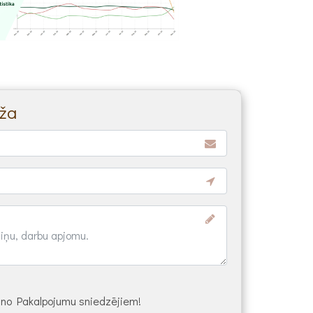
ža
s no Pakalpojumu sniedzējiem!