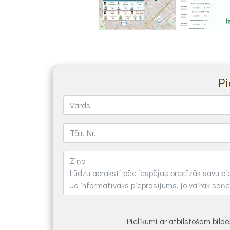
P
Pielikumi ar atbilstošām bil