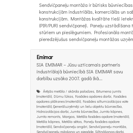
Sendvičpaneļu montāža ir būtisks būvniecības
konstrukcijām industriālās, komerciālās un sa
konstrukcijām. Montāžas kvalitāte tieši ietek
(PIR/PUR) sendvičpaneļi. Paneļu uzstādīšana 
stūriem un pieslēgumiem. Profesionāla montāž
pieredzējušus sendvičpaneļu montāžas uzņēm
Emimar
SIA EMIMAR – Jūsu uzticamais partneris
industriālajā būvniecībā SIA EMIMAR savu
darbību uzsāka 2007. gadā (kā...
Ārējās metāla / skārda palodzes, Bitumena jumts
(materiāli), Dūmu lūkas, Fasādes apdares darbi, Fasādes
apdares plāksnes (materiāli), Fasādes siltumizolācijas vate
(materiāli), Ģenerāluzņēmēji un lielu objektu būvniecība,
Hidroizolācijas darbi, Jumta būvniecība, Jumta kāpnes,
Jumta remonts, Margas, Metāla fasādes apdare (materiāli),
Metāla kāpnes, Metāla sētas, Paneļu fasādes apdare
(materiāli), Sendvičpaneļu angāri, Sendvičpaneļu montāža,
Sendvičpaneļu ražošana un piegāde, Siltināšanas darbi,