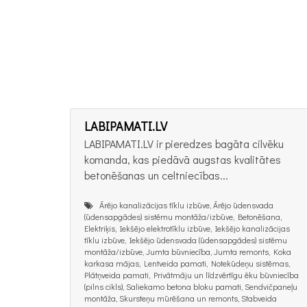
LABIPAMATI.LV
LABIPAMATI.LV ir pieredzes bagāta cilvēku
komanda, kas piedāvā augstas kvalitātes
betonēšanas un celtniecības...
Ārējo kanalizācijas tīklu izbūve, Ārējo ūdensvada
(ūdensapgādes) sistēmu montāža/izbūve, Betonēšana,
Elektriķis, Iekšējo elektrotīklu izbūve, Iekšējo kanalizācijas
tīklu izbūve, Iekšējo ūdensvada (ūdensapgādes) sistēmu
montāža/izbūve, Jumta būvniecība, Jumta remonts, Koka
karkasa mājas, Lentveida pamati, Notekūdeņu sistēmas,
Plātņveida pamati, Privātmāju un līdzvērtīgu ēku būvniecība
(pilns cikls), Saliekamo betona bloku pamati, Sendvičpaneļu
montāža, Skursteņu mūrēšana un remonts, Stabveida