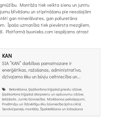
lgmūžību. Montāža tiek veikta sienu un jumtu
ojumu blīvēšanu un stiprināšanu pie nesošajām
tēti gan minerālvates, gan poliuretāna
mām. Īpaša uzmanība tiek pievērsta mezgliem,
ldi. Platformā buvnieks.com iespējams atrast
KAN
SIA ”KAN” darbības pamatnozare ir
enerģētikas, ražošanas, administratīvo,
dzīvojamo ēku un būvju celtniecība un...
Betonēšana, Ģipškartona (riģipša) griestu izbūve,
Ģipškartona (riģipša) starpsienu un apšuvumu izbūve,
Iekšdarbi, Jumta būvniecība, Mūrēšanas pakalpojumi,
Privātmāju un līdzvērtīgu ēku būvniecība (pilns cikls),
Sendvičpaneļu montāža, Špaktelēšana un krāsošana