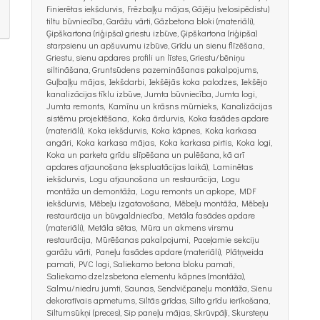
Finierētas iekšdurvis, Frēzbaļķu mājas, Gājēju (velosipēdistu)
tiltu būvniecība, Garāžu vārti, Gāzbetona bloki (materiāli),
Ģipškartona (riģipša) griestu izbūve, Ģipškartona (riģipša)
starpsienu un apšuvumu izbūve, Grīdu un sienu flīzēšana,
Griestu, sienu apdares profili un līstes, Griestu/bēniņu
siltināšana, Gruntsūdens pazemināšanas pakalpojums,
Guļbaļķu mājas, Iekšdarbi, Iekšējās koka palodzes, Iekšējo
kanalizācijas tīklu izbūve, Jumta būvniecība, Jumta logi,
Jumta remonts, Kamīnu un krāsns mūrnieks, Kanalizācijas
sistēmu projektēšana, Koka ārdurvis, Koka fasādes apdare
(materiāli), Koka iekšdurvis, Koka kāpnes, Koka karkasa
angāri, Koka karkasa mājas, Koka karkasa pirtis, Koka logi,
Koka un parketa grīdu slīpēšana un pulēšana, kā arī
apdares atjaunošana (ekspluatācijas laikā), Laminētas
iekšdurvis, Logu atjaunošana un restaurācija, Logu
montāža un demontāža, Logu remonts un apkope, MDF
iekšdurvis, Mēbeļu izgatavošana, Mēbeļu montāža, Mēbeļu
restaurācija un būvgaldniecība, Metāla fasādes apdare
(materiāli), Metāla sētas, Mūra un akmens virsmu
restaurācija, Mūrēšanas pakalpojumi, Paceļamie sekciju
garāžu vārti, Paneļu fasādes apdare (materiāli), Plātņveida
pamati, PVC logi, Saliekamo betona bloku pamati,
Saliekamo dzelzsbetona elementu kāpnes (montāža),
Salmu/niedru jumti, Saunas, Sendvičpaneļu montāža, Sienu
dekoratīvais apmetums, Siltās grīdas, Silto grīdu ierīkošana,
Siltumsūkņi (preces), Sip paneļu mājas, Skrūvpāļi, Skursteņu