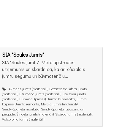
SIA "Saules Jumts"
SIA "Saules jumts" Metālapstrādes
uzņēmums​ un skārdnīca, kā arī oficiālais
jumtu segumu un būvmateriālu...
Akmens jumts (materiāli), Bezazbesta šīfera jumts
(materiāli), Bitumena jumts (materiāli), Dakstiņu jumts
(materiāli), Dūmvadi (preces), Jumta būvniecība, Jumta
kāpnes, Jumta remonts, Metāla jumts (materiāli),
Sendvičpaneļu montāža, Sendvičpaneļu ražošana un
piegāde, Šindeļu jumts (materiāli), Skārda jumts (materiāli),
Valcprofila jumts (materiāli)