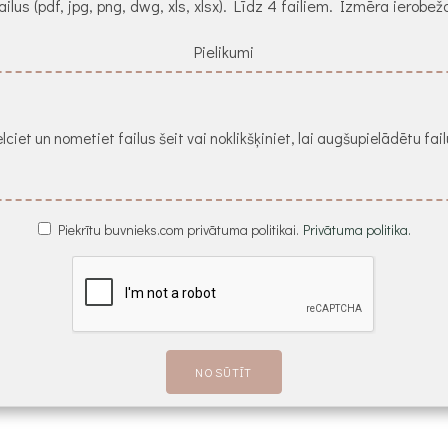
ailus (pdf, jpg, png, dwg, xls, xlsx). Līdz 4 failiem. Izmēra ierob
Pielikumi
lciet un nometiet failus šeit vai noklikšķiniet, lai augšupielādētu fai
Piekrītu buvnieks.com privātuma politikai.
Privātuma politika.