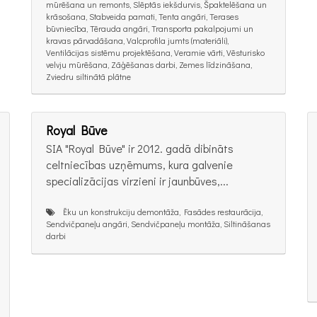
mūrēšana un remonts, Slēptās iekšdurvis, Špaktelēšana un
krāsošana, Stabveida pamati, Tenta angāri, Terases
būvniecība, Tērauda angāri, Transporta pakalpojumi un
kravas pārvadāšana, Valcprofila jumts (materiāli),
Ventilācijas sistēmu projektēšana, Veramie vārti, Vēsturisko
velvju mūrēšana, Zāģēšanas darbi, Zemes līdzināšana,
Zviedru siltinātā plātne
Royal Būve
SIA "Royal Būve" ir 2012. gadā dibināts
celtniecības uzņēmums, kura galvenie
specializācijas virzieni ir jaunbūves,...
Ēku un konstrukciju demontāža, Fasādes restaurācija,
Sendvičpaneļu angāri, Sendvičpaneļu montāža, Siltināšanas
darbi