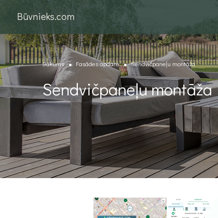
Būvnieks.com
Sākums
Fasādes apdare
Sendvičpaneļu montāža
Sendvičpaneļu montāža