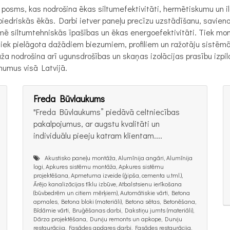
 posms, kas nodrošina ēkas siltumefektivitāti, hermētiskumu un i
biedriskās ēkās. Darbi ietver paneļu precīzu uzstādīšanu, savien
mē siltumtehniskās īpašības un ēkas energoefektivitāti. Tiek mon
tiek pielāgota dažādiem biezumiem, profiliem un ražotāju sistē
a nodrošina arī ugunsdrošības un skaņas izolācijas prasību izpi
umus visā Latvijā.
Freda Būvlaukums
"Freda Būvlaukums” piedāvā celtniecības
pakalpojumus, ar augstu kvalitāti un
individuālu pieeju katram klientam....
Akustisko paneļu montāža, Alumīnija angāri, Alumīnija
logi, Apkures sistēmu montāža, Apkures sistēmu
projektēšana, Apmetuma izveide (ģipša, cementa u.tml.),
Ārējo kanalizācijas tīklu izbūve, Atbalstsienu ierīkošana
(būvbedrēm un citiem mērķiem), Automātiskie vārti, Betona
apmales, Betona bloki (materiāli), Betona sētas, Betonēšana,
Bīdāmie vārti, Bruģēšanas darbi, Dakstiņu jumts (materiāli),
Dārza projektēšana, Durvju remonts un apkope, Durvju
restaurācija, Fasādes apdares darbi, Fasādes restaurācija,