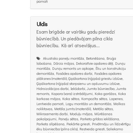
pamati
Uldis
Esam brigāde ar vairāku gadu pieredzi
būvniecībā. Un piedāvājam pilna cikla
būvniecību. Kā arī atsevišķus...
Akustisko paneļu montāža, Betonēšana, Bruģa
labošana, Dārza mājas, Dekoratīvie apdares dēļi, Durvju
montāža, Durvju remonts un apkope, Ēku un konstrukciju
demontāža, Fasādes apdares darbi, Fasādes apdares
plāksnes (materiāli), Ģipškartona (riģipša) griestu izbūve,
Ģipškartona (riģipša) starpsienu un apšuvumu izbūve,
Hidroizolācijas darbi, Iekšdarbi, Jumta būvniecība, Jumta
remonts, Kapara (vara) izstrādājumi, Koka garāžas, Koka
karkasa mājas, Koka sētas, Kompozīta sētas, Lapenes,
Lentveida pamati, Logu montāža un demontāža, Malkas
noliktavas, Metāla jumts (materiāli), Metāla sētas,
Mikrocementa darbi, Moduļu mājas, Mūrēšanas
pakalpojumi, Paneļu sētas, Parketa grīdas ieklāšana,
Parketa slīpēšana, Piekārtie griesti, Privātmāju un līdzvērtīgu
ēku būvniecība (pilns cikls), Restveida griesti, Saliekamo