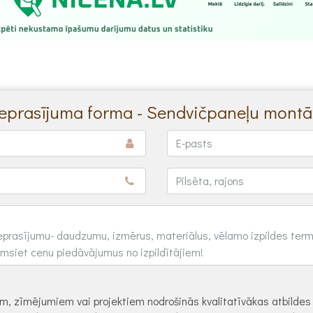
ieprasījuma forma - Sendvičpaneļu montā
dēm, zīmējumiem vai projektiem nodrošinās kvalitatīvākas atbilde