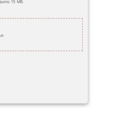
ežojums: 15 MB.
lus