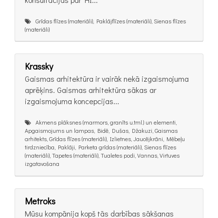
Grīdas flīzes (materiāli), Paklājflīzes (materiāli), Sienas flīzes
(materiāli)
Krassky
Gaismas arhitektūra ir vairāk nekā izgaismojuma
aprēķins. Gaismas arhitektūra sākas ar
izgaismojuma koncepcijas...
Akmens plāksnes (marmors, granīts u.tml.) un elementi,
Apgaismojums un lampas, Bidē, Dušas, Džakuzi, Gaismas
arhitekts, Grīdas flīzes (materiāli), Izlietnes, Jaucējkrāni, Mēbeļu
tirdzniecība, Paklāji, Parketa grīdas (materiāli), Sienas flīzes
(materiāli), Tapetes (materiāli), Tualetes podi, Vannas, Virtuves
izgatavošana
Metroks
Mūsu kompānija kopš tās darbības sākšanas