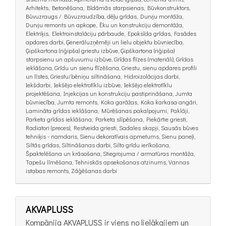
Arhitekts, Betonēšana, Bīdāmās starpsienas, Būvkonstruktors,
Būvuzraugs / Būvuzraudzība, dēļu grīdas, Durvju montāža,
Durvju remonts un apkope, Ēku un konstrukciju demontāža,
Elektriķis, Elektroinstalāciju pārbaude, Epoksīda grīdas, Fasādes
apdares darbi, Ģenerāluzņēmēji un lielu objektu būvniecība,
Ģipškartona (riģipša) griestu izbūve, Ģipškartona (riģipša)
starpsienu un apšuvumu izbūve, Grīdas flīzes (materiāli), Grīdas
ieklāšana, Grīdu un sienu flīzēšana, Griestu, sienu apdares profili
un līstes, Griestu/bēniņu siltināšana, Hidroizolācijas darbi,
Iekšdarbi, Iekšējo elektrotīklu izbūve, Iekšējo elektrotīklu
projektēšana, Injekcijas un konstrukciju pastiprināšana, Jumta
būvniecība, Jumta remonts, Koka garāžas, Koka karkasa angāri,
Lamināta grīdas ieklāšana, Mūrēšanas pakalpojumi, Paklāji,
Parketa grīdas ieklāšana, Parketa slīpēšana, Piekārtie griesti,
Radiatori (preces), Restveida griesti, Sadales skapji, Sausās būves
tehniķis - namdaris, Sienu dekoratīvais apmetums, Sienu paneļi,
Siltās grīdas, Siltināšanas darbi, Silto grīdu ierīkošana,
Špaktelēšana un krāsošana, Stiegrojuma / armatūras montāža,
Tapešu līmēšana, Tehniskās apsekošanas atzinums, Vannas
istabas remonts, Zāģēšanas darbi
AKVAPLUSS
Kompānija AKVAPLUSS ir viens no lielākajiem un