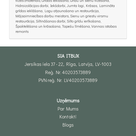
flīzes (materiāli), Grīdas ieklāšana, Grīdu un sienu flīzēšana,
Hidroizolācijas darbi, Iekšdarbi, Jumta logi, Krāsas, Lamināta
grīdas ieklāšana, Logu atjaunošana un restaurācija,
Mājsaimniecības darbu meistars, Sienu un griestu virsmu
restaurācija, Siltināšanas darbi, Silto grīdu ierīkošana,
Špaktelēšana un krāsošana, Tapešu līmēšana, Vannas istabas
remonts
SIA ITBUX
Jersikas iela 37 - 22, Rīga, Latvija, LV-1003
Reģ. Nr. 40203573889
PVN reģ. Nr. LV40203573889
Uzņēmums
Par Mums
Kontakti
Blogs