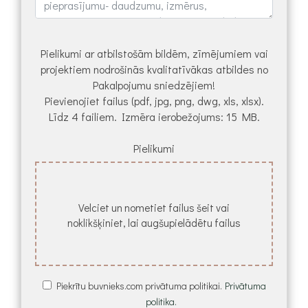
Pielikumi ar atbilstošām bildēm, zīmējumiem vai
projektiem nodrošinās kvalitatīvākas atbildes no
Pakalpojumu sniedzējiem!
Pievienojiet failus (pdf, jpg, png, dwg, xls, xlsx).
Līdz 4 failiem. Izmēra ierobežojums: 15 MB.
Pielikumi
Velciet un nometiet failus šeit vai
noklikšķiniet, lai augšupielādētu failus
Piekrītu buvnieks.com privātuma politikai.
Privātuma
politika.