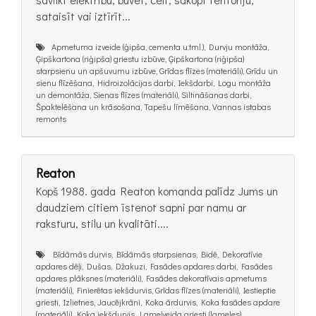
sataisīt vai iztīrīt...
Apmetuma izveide (ģipša, cementa u.tml.), Durvju montāža,
Ģipškartona (riģipša) griestu izbūve, Ģipškartona (riģipša)
starpsienu un apšuvumu izbūve, Grīdas flīzes (materiāli), Grīdu un
sienu flīzēšana, Hidroizolācijas darbi, Iekšdarbi, Logu montāža
un demontāža, Sienas flīzes (materiāli), Siltināšanas darbi,
Špaktelēšana un krāsošana, Tapešu līmēšana, Vannas istabas
remonts
Reaton
Kopš 1988. gada Reaton komanda palīdz Jums un
daudziem citiem īstenot sapni par namu ar
raksturu, stilu un kvalitāti....
Bīdāmās durvis, Bīdāmās starpsienas, Bidē, Dekoratīvie
apdares dēļi, Dušas, Džakuzi, Fasādes apdares darbi, Fasādes
apdares plāksnes (materiāli), Fasādes dekoratīvais apmetums
(materiāli), Finierētas iekšdurvis, Grīdas flīzes (materiāli), Iestieptie
griesti, Izlietnes, Jaucējkrāni, Koka ārdurvis, Koka fasādes apdare
(materiāli), Koka iekšdurvis, Lameļveida griesti (lameles),