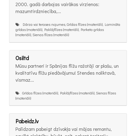
2000. gadā darbojas vairākos virzienos:
mazumtirdzniecība,...
Dārza vai terases nojumes, Grīdas flīzes (materiāli), Lamināta
grīdas (materiāli), Paklājflīzes (materiāli), Parketa grīdas
(materiāli), Sienas flīzes (materiāli)
Osiltd
Mūsu partneri ir Spānijas flīžu ražotāji ar plašu, un
kvalitatīvu flīžu piedāvājumu! Stendes noliktavā,
vismaz...
Grīdas flīzes (materiāli), Paklājflīzes (materiāli), Sienas flīzes
(materiāli)
Pabeidz.lv
Palīdzam pabeigt dzīvokļa vai mājas remontu,
savilkt elektrību, būvēt, celt, sakopt teritoriju,