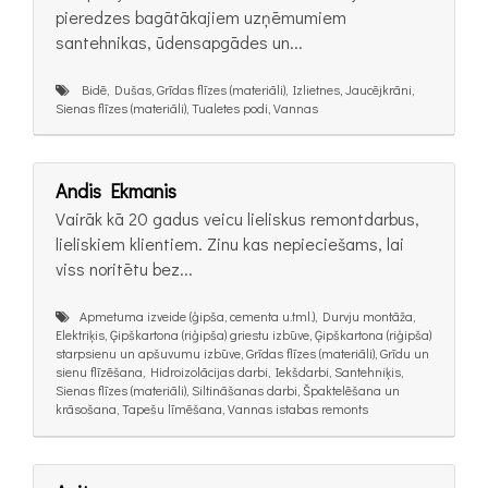
pieredzes bagātākajiem uzņēmumiem
santehnikas, ūdensapgādes un...
Bidē, Dušas, Grīdas flīzes (materiāli), Izlietnes, Jaucējkrāni,
Sienas flīzes (materiāli), Tualetes podi, Vannas
Andis Ekmanis
Vairāk kā 20 gadus veicu lieliskus remontdarbus,
lieliskiem klientiem. Zinu kas nepieciešams, lai
viss noritētu bez...
Apmetuma izveide (ģipša, cementa u.tml.), Durvju montāža,
Elektriķis, Ģipškartona (riģipša) griestu izbūve, Ģipškartona (riģipša)
starpsienu un apšuvumu izbūve, Grīdas flīzes (materiāli), Grīdu un
sienu flīzēšana, Hidroizolācijas darbi, Iekšdarbi, Santehniķis,
Sienas flīzes (materiāli), Siltināšanas darbi, Špaktelēšana un
krāsošana, Tapešu līmēšana, Vannas istabas remonts