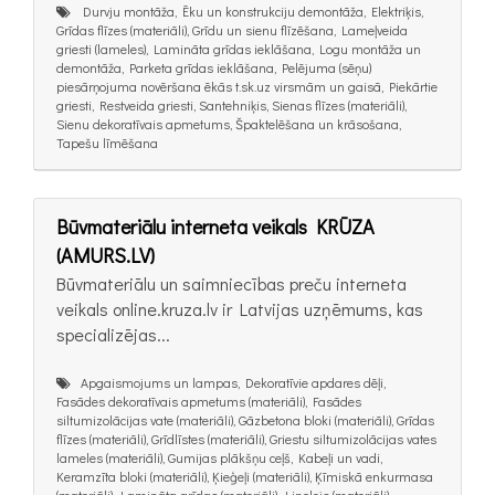
Durvju montāža, Ēku un konstrukciju demontāža, Elektriķis,
Grīdas flīzes (materiāli), Grīdu un sienu flīzēšana, Lameļveida
griesti (lameles), Lamināta grīdas ieklāšana, Logu montāža un
demontāža, Parketa grīdas ieklāšana, Pelējuma (sēņu)
piesārņojuma novēršana ēkās t.sk.uz virsmām un gaisā, Piekārtie
griesti, Restveida griesti, Santehniķis, Sienas flīzes (materiāli),
Sienu dekoratīvais apmetums, Špaktelēšana un krāsošana,
Tapešu līmēšana
Būvmateriālu interneta veikals KRŪZA
(AMURS.LV)
Būvmateriālu un saimniecības preču interneta
veikals online.kruza.lv ir Latvijas uzņēmums, kas
specializējas...
Apgaismojums un lampas, Dekoratīvie apdares dēļi,
Fasādes dekoratīvais apmetums (materiāli), Fasādes
siltumizolācijas vate (materiāli), Gāzbetona bloki (materiāli), Grīdas
flīzes (materiāli), Grīdlīstes (materiāli), Griestu siltumizolācijas vates
lameles (materiāli), Gumijas plākšņu ceļš, Kabeļi un vadi,
Keramzīta bloki (materiāli), Ķieģeļi (materiāli), Ķīmiskā enkurmasa