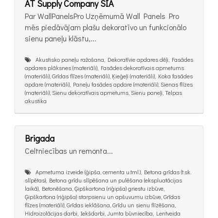
AT Supply Company SIA
Par WallPanelsPro Uzņēmumā Wall Panels Pro
mēs piedāvājam plašu dekoratīvo un funkcionālo
sienu paneļu klāstu,...
Akustisko paneļu ražošana, Dekoratīvie apdares dēļi, Fasādes
apdares plāksnes (materiāli), Fasādes dekoratīvais apmetums
(materiāli), Grīdas flīzes (materiāli), Ķieģeļi (materiāli), Koka fasādes
apdare (materiāli), Paneļu fasādes apdare (materiāli), Sienas flīzes
(materiāli), Sienu dekoratīvais apmetums, Sienu paneļi, Telpas
akustika
Brigada
Celtniecības un remonta...
Apmetuma izveide (ģipša, cementa u.tml.), Betona grīdas (t.sk.
slīpētas), Betona grīdu slīpēšana un pulēšana (ekspluatācijas
laikā), Betonēšana, Ģipškartona (riģipša) griestu izbūve,
Ģipškartona (riģipša) starpsienu un apšuvumu izbūve, Grīdas
flīzes (materiāli), Grīdas ieklāšana, Grīdu un sienu flīzēšana,
Hidroizolācijas darbi, Iekšdarbi, Jumta būvniecība, Lentveida