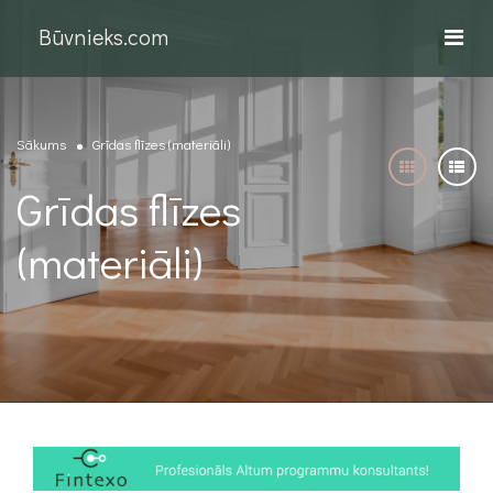
Būvnieks.com
Sākums
Grīdas flīzes (materiāli)
Grīdas flīzes
(materiāli)