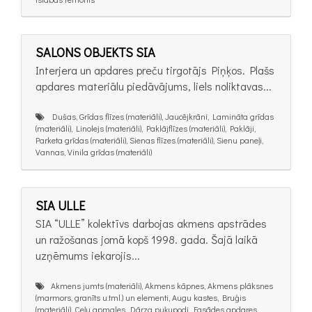
SALONS OBJEKTS SIA
Interjera un apdares preču tirgotājs Piņķos. Plašs
apdares materiālu piedāvājums, liels noliktavas...
Dušas, Grīdas flīzes (materiāli), Jaucējkrāni, Lamināta grīdas
(materiāli), Linolejs (materiāli), Paklājflīzes (materiāli), Paklāji,
Parketa grīdas (materiāli), Sienas flīzes (materiāli), Sienu paneļi,
Vannas, Vinila grīdas (materiāli)
SIA ULLE
SIA “ULLE” kolektīvs darbojas akmens apstrādes
un ražošanas jomā kopš 1998. gada. Šajā laikā
uzņēmums iekarojis...
Akmens jumts (materiāli), Akmens kāpnes, Akmens plāksnes
(marmors, granīts u.tml.) un elementi, Augu kastes, Bruģis
(materiāli), Ceļu apmales, Dārza puķupodi, Fasādes apdares