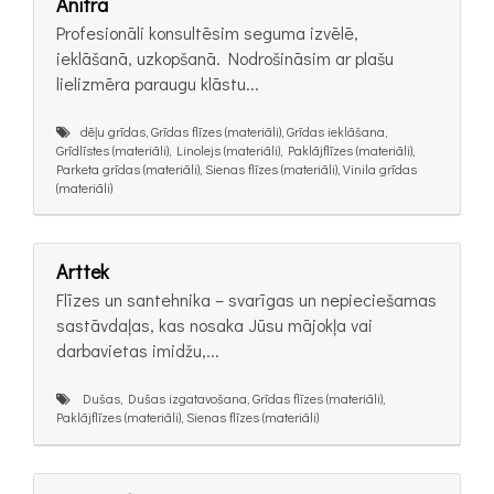
Anitra
Profesionāli konsultēsim seguma izvēlē,
ieklāšanā, uzkopšanā. Nodrošināsim ar plašu
lielizmēra paraugu klāstu...
dēļu grīdas, Grīdas flīzes (materiāli), Grīdas ieklāšana,
Grīdlīstes (materiāli), Linolejs (materiāli), Paklājflīzes (materiāli),
Parketa grīdas (materiāli), Sienas flīzes (materiāli), Vinila grīdas
(materiāli)
Arttek
Flīzes un santehnika – svarīgas un nepieciešamas
sastāvdaļas, kas nosaka Jūsu mājokļa vai
darbavietas imidžu,...
Dušas, Dušas izgatavošana, Grīdas flīzes (materiāli),
Paklājflīzes (materiāli), Sienas flīzes (materiāli)