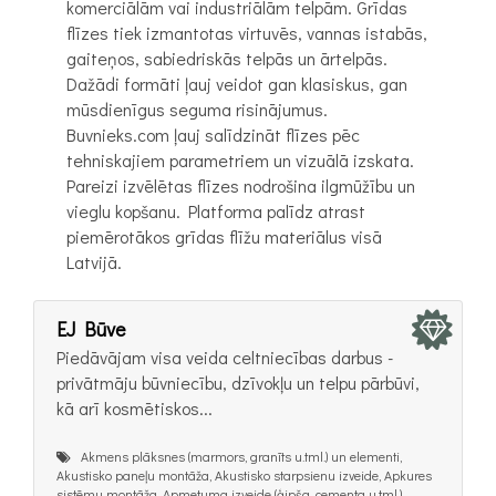
komerciālām vai industriālām telpām. Grīdas
flīzes tiek izmantotas virtuvēs, vannas istabās,
gaiteņos, sabiedriskās telpās un ārtelpās.
Dažādi formāti ļauj veidot gan klasiskus, gan
mūsdienīgus seguma risinājumus.
Buvnieks.com ļauj salīdzināt flīzes pēc
tehniskajiem parametriem un vizuālā izskata.
Pareizi izvēlētas flīzes nodrošina ilgmūžību un
vieglu kopšanu. Platforma palīdz atrast
piemērotākos grīdas flīžu materiālus visā
Latvijā.
EJ Būve
Piedāvājam visa veida celtniecības darbus -
privātmāju būvniecību, dzīvokļu un telpu pārbūvi,
kā arī kosmētiskos...
Akmens plāksnes (marmors, granīts u.tml.) un elementi,
Akustisko paneļu montāža, Akustisko starpsienu izveide, Apkures
sistēmu montāža, Apmetuma izveide (ģipša, cementa u.tml.),