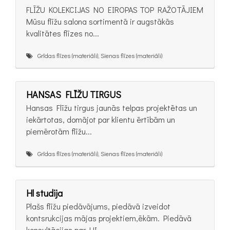
FLĪŽU KOLEKCIJAS NO EIROPAS TOP RAŽOTĀJIEM
Mūsu flīžu salona sortimentā ir augstākās
kvalitātes flīzes no...
Grīdas flīzes (materiāli), Sienas flīzes (materiāli)
HANSAS FLĪŽU TIRGUS
Hansas Flīžu tirgus jaunās telpas projektētas un
iekārtotas, domājot par klientu ērtībām un
piemērotām flīžu...
Grīdas flīzes (materiāli), Sienas flīzes (materiāli)
Hl studija
Plašs flīžu piedāvājums, piedāvā izveidot
kontsrukcijas mājas projektiem,ēkām. Piedāvā
konsultācijas par HI...