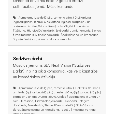
komanda ar vairāk nekā 9 gadu pieredzi
celtniecības jomā. Mūsu komanda...
Apmetuma izveide (ģipša, cementa u.tml.), Ģipškartona
(riģipša) griestu izbūve, Ģipškartona (riģipša) starpsienu un
apšuvumu izbūve, Grīdas flīzes (materiāli), Grīdu un sienu
flīzēšana, Hidroizolācijas darbi, Iekšdarbi, Jumta remonts, Sienas
flīzes (materiāli), Siltināšanas darbi, Špaktelēšana un krāsošana,
Tapešu līmēšana, Vannas istabas remonts
Sadzīves darbi
Mūsu uzņēmums SIA Next Vision ("Sadzīves
Darbi") ir pilna cikla kompānija, kas veic kapitālos
un kosmētiskos dzīvokļu...
Apmetuma izveide (ģipša, cementa u.tml.), Elektriķis, Gaismas
arhitekts, Ģipškartona (riģipša) griestu izbūve, Ģipškartona (riģipša)
starpsienu un apšuvumu izbūve, Grīdas flīzes (materiāli), Grīdu un
sienu flīzēšana, Hidroizolācijas darbi, Iekšdarbi, Interjera
dizaineris, Santehniķis, Sienas flīzes (materiāli), Siltināšanas
darbi, Špaktelēšana un krāsošana, Tapešu līmēšana, Vannas
istabas remonts