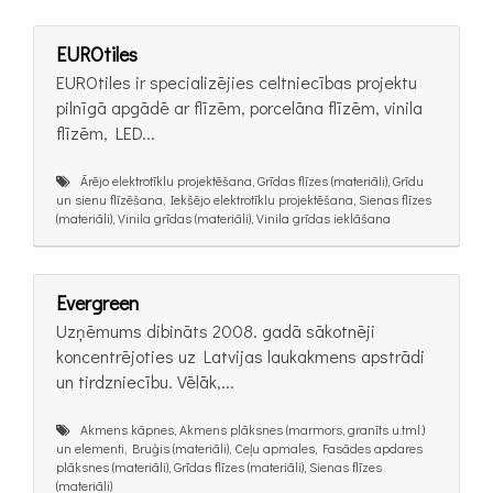
EUROtiles
EUROtiles ir specializējies celtniecības projektu
pilnīgā apgādē ar flīzēm, porcelāna flīzēm, vinila
flīzēm, LED...
Ārējo elektrotīklu projektēšana, Grīdas flīzes (materiāli), Grīdu
un sienu flīzēšana, Iekšējo elektrotīklu projektēšana, Sienas flīzes
(materiāli), Vinila grīdas (materiāli), Vinila grīdas ieklāšana
Evergreen
Uzņēmums dibināts 2008. gadā sākotnēji
koncentrējoties uz Latvijas laukakmens apstrādi
un tirdzniecību. Vēlāk,...
Akmens kāpnes, Akmens plāksnes (marmors, granīts u.tml.)
un elementi, Bruģis (materiāli), Ceļu apmales, Fasādes apdares
plāksnes (materiāli), Grīdas flīzes (materiāli), Sienas flīzes
(materiāli)