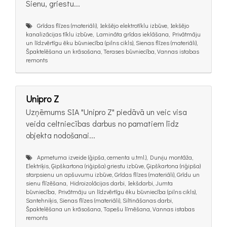
Sienu, griestu...
Grīdas flīzes (materiāli), Iekšējo elektrotīklu izbūve, Iekšējo
kanalizācijas tīklu izbūve, Lamināta grīdas ieklāšana, Privātmāju
un līdzvērtīgu ēku būvniecība (pilns cikls), Sienas flīzes (materiāli),
Špaktelēšana un krāsošana, Terases būvniecība, Vannas istabas
remonts
Unipro Z
Uzņēmums SIA "Unipro Z" piedāvā un veic visa
veida celtniecības darbus no pamatiem līdz
objekta nodošanai...
Apmetuma izveide (ģipša, cementa u.tml.), Durvju montāža,
Elektriķis, Ģipškartona (riģipša) griestu izbūve, Ģipškartona (riģipša)
starpsienu un apšuvumu izbūve, Grīdas flīzes (materiāli), Grīdu un
sienu flīzēšana, Hidroizolācijas darbi, Iekšdarbi, Jumta
būvniecība, Privātmāju un līdzvērtīgu ēku būvniecība (pilns cikls),
Santehniķis, Sienas flīzes (materiāli), Siltināšanas darbi,
Špaktelēšana un krāsošana, Tapešu līmēšana, Vannas istabas
remonts