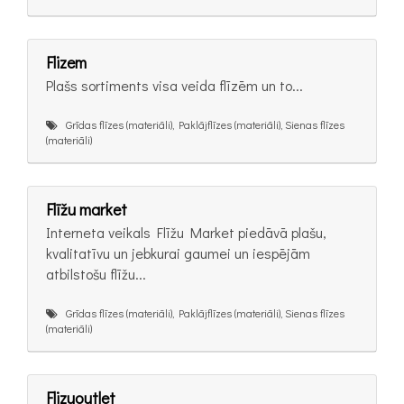
Flizem
Plašs sortiments visa veida flīzēm un to...
Grīdas flīzes (materiāli), Paklājflīzes (materiāli), Sienas flīzes
(materiāli)
Flīžu market
Interneta veikals Flīžu Market piedāvā plašu,
kvalitatīvu un jebkurai gaumei un iespējām
atbilstošu flīžu...
Grīdas flīzes (materiāli), Paklājflīzes (materiāli), Sienas flīzes
(materiāli)
Flizuoutlet