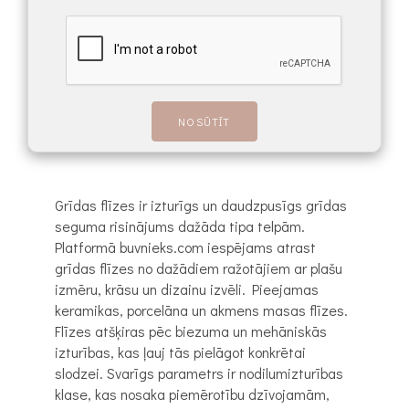
Grīdas flīzes ir izturīgs un daudzpusīgs grīdas
seguma risinājums dažāda tipa telpām.
Platformā buvnieks.com iespējams atrast
grīdas flīzes no dažādiem ražotājiem ar plašu
izmēru, krāsu un dizainu izvēli. Pieejamas
keramikas, porcelāna un akmens masas flīzes.
Flīzes atšķiras pēc biezuma un mehāniskās
izturības, kas ļauj tās pielāgot konkrētai
slodzei. Svarīgs parametrs ir nodilumizturības
klase, kas nosaka piemērotību dzīvojamām,