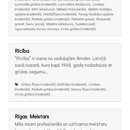
Lamināta grīdas (materiāli), Laminētas iekšdurvis, Linolejs
(materiāli), MDF iekšdurvis, Mēbeļu tirdzniecība, Metāla fasādes
apdare (materiāli), Paklājflīzes (materiāli), Paneļu fasādes apdare
(materiāli), Parketa grīdas (materiāli), Piekārtie griesti, Restveida
griesti, Sienu paneļi, Slēptās iekšdurvis, Tualetes podi,
Ugunsdrošās durvis, Vannas, Vinila grīdas (materiāli)
Rīcība
“Rīcība” ir viena no vadošajām firmām Latvijā
savā nozarē, kura kopš 1998. gada nodarbojas ar
grīdas segumu...
Grīdas flīzes (materiāli), Grīdlīstes (materiāli), Linolejs
(materiāli), Parketa grīdas (materiāli), Sienas flīzes (materiāli),
Vinila grīdas (materiāli)
Rīgas Meistars
Mēs esam profesionāla un uzticama meistaru