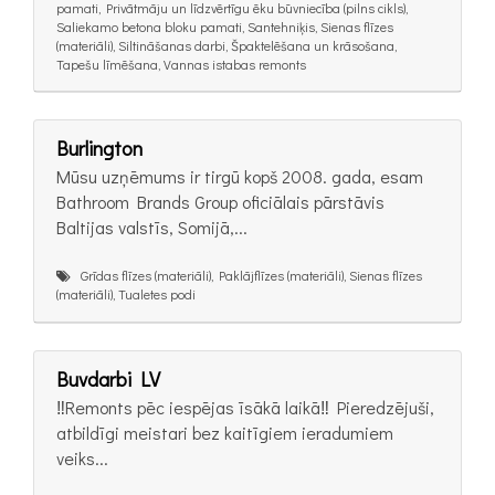
pamati, Privātmāju un līdzvērtīgu ēku būvniecība (pilns cikls),
Saliekamo betona bloku pamati, Santehniķis, Sienas flīzes
(materiāli), Siltināšanas darbi, Špaktelēšana un krāsošana,
Tapešu līmēšana, Vannas istabas remonts
Burlington
Mūsu uzņēmums ir tirgū kopš 2008. gada, esam
Bathroom Brands Group oficiālais pārstāvis
Baltijas valstīs, Somijā,...
Grīdas flīzes (materiāli), Paklājflīzes (materiāli), Sienas flīzes
(materiāli), Tualetes podi
Buvdarbi LV
‼️Remonts pēc iespējas īsākā laikā‼️ Pieredzējuši,
atbildīgi meistari bez kaitīgiem ieradumiem
veiks...