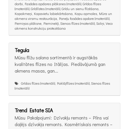
darbi, Fasādes apdares plāksnes (materiāli), Grīdas flīzes
(materiāli), Grīdlīstes (materiāli), Grīdu un sienu flīzēšana,
Kapakmeņi, Kapavietu labiekārtošana, Kapu apmales, Mūra un
akmens virsmu restaurācija, Paneļu fasādes apdare (materiāli),
Piemiņas plāksne, Pieminekļi, Sienas flīzes (materiāli), Soliņi, Veco
akmens konstrukciju protezēšana
Tegula
Mūsu flīžu salona sortimentā ir augstākās
kvalitātes flīzes no Itālijas. Piedāvājumā gan
akmens masas, gan...
Grīdas flīzes (materiāli), Paklājflīzes (materiāli), Sienas flīzes
(materiāli)
Trend Estate SIA
Mūsu Pakalpojumi: Dzīvokļu remonts – Pilns vai
daļējs dzīvokļa remonts. Kosmētiskais remonts –