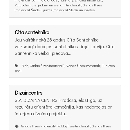
(materiāli), Lamināta grīdas (materiāli), Linolejs (materiāli),
Putupolistirols grīdām un sienām (materiāli), Sienas flīzes
(materiāli), Šindeļu jumts (materiāli), Slēdži un rozetes
Cita santehnika
Jau vairāk nekā 28 gadus Cita Santehnika
veiksmīgi darbojas santehnikas tirgū Latvijā. Cita
Santehnika veikali piedāvā...
Bidē, Grīdas flīzes (materiāli), Sienas flīzes (materiāli), Tualetes
podi
Dizaincentrs
SIA DIZAINA CENTRS ir radoša, elastīga, uz
rezultātu orientēta kompānija, kas nodarbojas ar
interjera dizaina projektu...
Grīdas flīzes (materiāli), Paklājflīzes (materiāli), Sienas flīzes