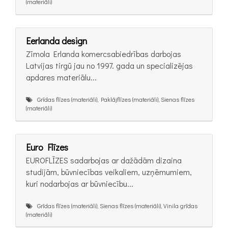
(materiāli)
Eerlanda design
Zīmola Erlanda komercsabiedrības darbojas
Latvijas tirgū jau no 1997. gada un specializējas
apdares materiālu...
Grīdas flīzes (materiāli), Paklājflīzes (materiāli), Sienas flīzes
(materiāli)
Euro Flīzes
EUROFLĪZES sadarbojas ar dažādām dizaina
studijām, būvniecības veikaliem, uzņēmumiem,
kuri nodarbojas ar būvniecību...
Grīdas flīzes (materiāli), Sienas flīzes (materiāli), Vinila grīdas
(materiāli)