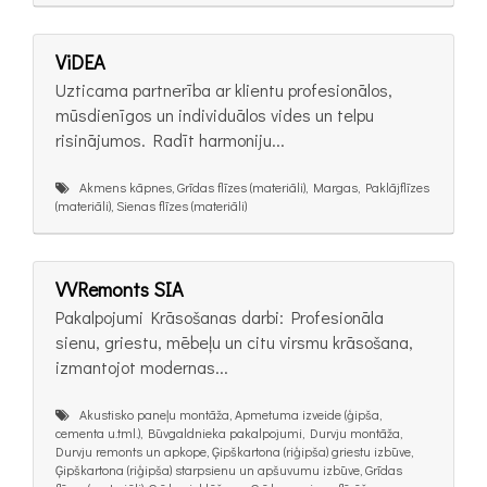
ViDEA
Uzticama partnerība ar klientu profesionālos,
mūsdienīgos un individuālos vides un telpu
risinājumos. Radīt harmoniju...
Akmens kāpnes, Grīdas flīzes (materiāli), Margas, Paklājflīzes
(materiāli), Sienas flīzes (materiāli)
VVRemonts SIA
Pakalpojumi Krāsošanas darbi: Profesionāla
sienu, griestu, mēbeļu un citu virsmu krāsošana,
izmantojot modernas...
Akustisko paneļu montāža, Apmetuma izveide (ģipša,
cementa u.tml.), Būvgaldnieka pakalpojumi, Durvju montāža,
Durvju remonts un apkope, Ģipškartona (riģipša) griestu izbūve,
Ģipškartona (riģipša) starpsienu un apšuvumu izbūve, Grīdas