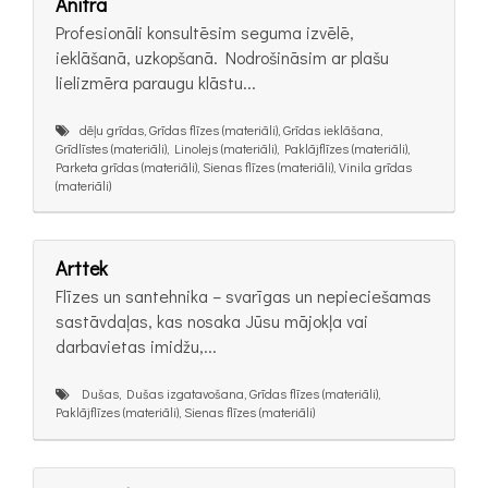
Anitra
Profesionāli konsultēsim seguma izvēlē,
ieklāšanā, uzkopšanā. Nodrošināsim ar plašu
lielizmēra paraugu klāstu...
dēļu grīdas, Grīdas flīzes (materiāli), Grīdas ieklāšana,
Grīdlīstes (materiāli), Linolejs (materiāli), Paklājflīzes (materiāli),
Parketa grīdas (materiāli), Sienas flīzes (materiāli), Vinila grīdas
(materiāli)
Arttek
Flīzes un santehnika – svarīgas un nepieciešamas
sastāvdaļas, kas nosaka Jūsu mājokļa vai
darbavietas imidžu,...
Dušas, Dušas izgatavošana, Grīdas flīzes (materiāli),
Paklājflīzes (materiāli), Sienas flīzes (materiāli)