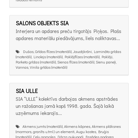
SALONS OBJEKTS SIA
Interjera un apdares preču tirgotājs Piņķos. Plašs
apdares materiālu piedāvājums, liels noliktavas...
Dušas, Grīdas flīzes (materiāli), Jaucējkrāni, Lamināta grīdas
(materiāli), Linolejs (materiāli), Paklājflīzes (materiāli), Paklāji,
Parketa grīdas (materiāli), Sienas flīzes (materiāli), Sienu paneļi,
Vannas, Vinila grīdas (materiāli)
SIA ULLE
SIA “ULLE” kolektīvs darbojas akmens apstrādes
un ražošanas jomā kopš 1998. gada. Šajā laikā
uzņēmums iekarojis...
Akmens jumts (materiāli), Akmens kāpnes, Akmens plāksnes
(marmors, granīts u.tml.) un elementi, Augu kastes, Bruģis
(materiāli), Ceļu apmales, Dārza puķupodi, Fasādes apdares