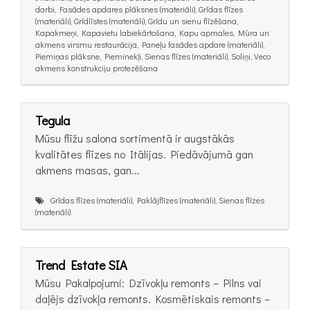
darbi, Fasādes apdares plāksnes (materiāli), Grīdas flīzes
(materiāli), Grīdlīstes (materiāli), Grīdu un sienu flīzēšana,
Kapakmeņi, Kapavietu labiekārtošana, Kapu apmales, Mūra un
akmens virsmu restaurācija, Paneļu fasādes apdare (materiāli),
Piemiņas plāksne, Pieminekļi, Sienas flīzes (materiāli), Soliņi, Veco
akmens konstrukciju protezēšana
Tegula
Mūsu flīžu salona sortimentā ir augstākās
kvalitātes flīzes no Itālijas. Piedāvājumā gan
akmens masas, gan...
Grīdas flīzes (materiāli), Paklājflīzes (materiāli), Sienas flīzes
(materiāli)
Trend Estate SIA
Mūsu Pakalpojumi: Dzīvokļu remonts – Pilns vai
daļējs dzīvokļa remonts. Kosmētiskais remonts –