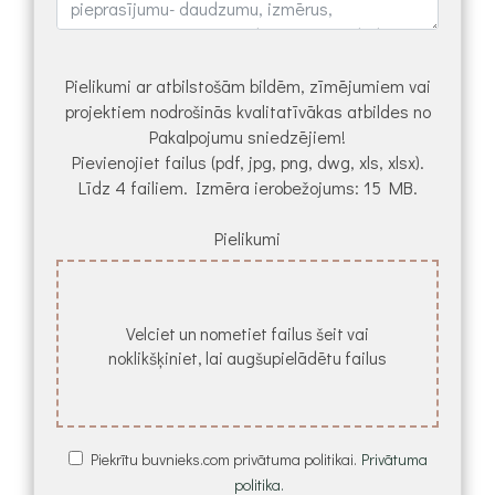
Pielikumi ar atbilstošām bildēm, zīmējumiem vai
projektiem nodrošinās kvalitatīvākas atbildes no
Pakalpojumu sniedzējiem!
Pievienojiet failus (pdf, jpg, png, dwg, xls, xlsx).
Līdz 4 failiem. Izmēra ierobežojums: 15 MB.
Pielikumi
Velciet un nometiet failus šeit vai
noklikšķiniet, lai augšupielādētu failus
Piekrītu buvnieks.com privātuma politikai.
Privātuma
politika.