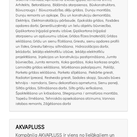
Arhitekts, Betonēšana, Bīdāmās starpsienas, Būvkonstruktors,
Būvuzraugs / Būvuzraudzība, dēļu grīdas, Durvju montāža,
Durvju remonts un apkope, Ēku un konstrukciju demontāža,
Elektriķis, Elektroinstalāciju pārbaude, Epoksīda grīdas, Fasādes
apdares darbi, Ģenerāluzņēmēji un lielu objektu būvniecība,
Ģipškartona (riģipša) griestu izbūve, Ģipškartona (riģipša)
starpsienu un apšuvumu izbūve, Grīdas flīzes (materiāli), Grīdas
ieklāšana, Grīdu un sienu flīzēšana, Griestu, sienu apdares profili
un līstes, Griestu/bēniņu siltināšana, Hidroizolācijas darbi,
Iekšdarbi, Iekšējo elektrotīklu izbūve, Iekšējo elektrotīklu
projektēšana, Injekcijas un konstrukciju pastiprināšana, Jumta
būvniecība, Jumta remonts, Koka garāžas, Koka karkasa angāri,
Lamināta grīdas ieklāšana, Mūrēšanas pakalpojumi, Paklāji,
Parketa grīdas ieklāšana, Parketa slīpēšana, Piekārtie griesti,
Radiatori (preces), Restveida griesti, Sadales skapji, Sausās būves
tehniķis - namdaris, Sienu dekoratīvais apmetums, Sienu paneļi,
Siltās grīdas, Siltināšanas darbi, Silto grīdu ierīkošana,
Špaktelēšana un krāsošana, Stiegrojuma / armatūras montāža,
Tapešu līmēšana, Tehniskās apsekošanas atzinums, Vannas
istabas remonts, Zāģēšanas darbi
AKVAPLUSS
Kompānija AKVAPLUSS ir viens no lielākajiem un