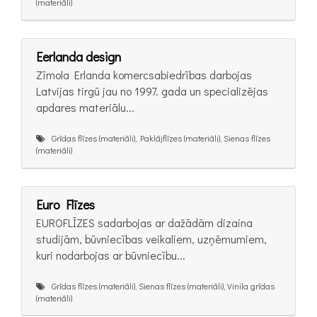
(materiāli)
Eerlanda design
Zīmola Erlanda komercsabiedrības darbojas
Latvijas tirgū jau no 1997. gada un specializējas
apdares materiālu...
Grīdas flīzes (materiāli), Paklājflīzes (materiāli), Sienas flīzes
(materiāli)
Euro Flīzes
EUROFLĪZES sadarbojas ar dažādām dizaina
studijām, būvniecības veikaliem, uzņēmumiem,
kuri nodarbojas ar būvniecību...
Grīdas flīzes (materiāli), Sienas flīzes (materiāli), Vinila grīdas
(materiāli)