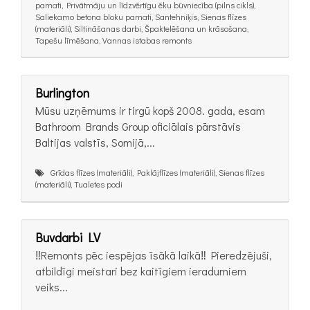
pamati, Privātmāju un līdzvērtīgu ēku būvniecība (pilns cikls),
Saliekamo betona bloku pamati, Santehniķis, Sienas flīzes
(materiāli), Siltināšanas darbi, Špaktelēšana un krāsošana,
Tapešu līmēšana, Vannas istabas remonts
Burlington
Mūsu uzņēmums ir tirgū kopš 2008. gada, esam
Bathroom Brands Group oficiālais pārstāvis
Baltijas valstīs, Somijā,...
Grīdas flīzes (materiāli), Paklājflīzes (materiāli), Sienas flīzes
(materiāli), Tualetes podi
Buvdarbi LV
‼️Remonts pēc iespējas īsākā laikā‼️ Pieredzējuši,
atbildīgi meistari bez kaitīgiem ieradumiem
veiks...