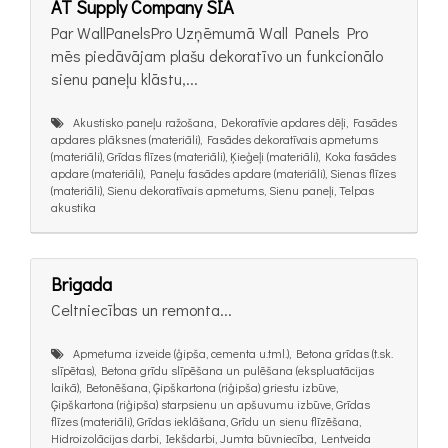
AT Supply Company SIA
Par WallPanelsPro Uzņēmumā Wall Panels Pro
mēs piedāvājam plašu dekoratīvo un funkcionālo
sienu paneļu klāstu,...
Akustisko paneļu ražošana, Dekoratīvie apdares dēļi, Fasādes
apdares plāksnes (materiāli), Fasādes dekoratīvais apmetums
(materiāli), Grīdas flīzes (materiāli), Ķieģeļi (materiāli), Koka fasādes
apdare (materiāli), Paneļu fasādes apdare (materiāli), Sienas flīzes
(materiāli), Sienu dekoratīvais apmetums, Sienu paneļi, Telpas
akustika
Brigada
Celtniecības un remonta...
Apmetuma izveide (ģipša, cementa u.tml.), Betona grīdas (t.sk.
slīpētas), Betona grīdu slīpēšana un pulēšana (ekspluatācijas
laikā), Betonēšana, Ģipškartona (riģipša) griestu izbūve,
Ģipškartona (riģipša) starpsienu un apšuvumu izbūve, Grīdas
flīzes (materiāli), Grīdas ieklāšana, Grīdu un sienu flīzēšana,
Hidroizolācijas darbi, Iekšdarbi, Jumta būvniecība, Lentveida