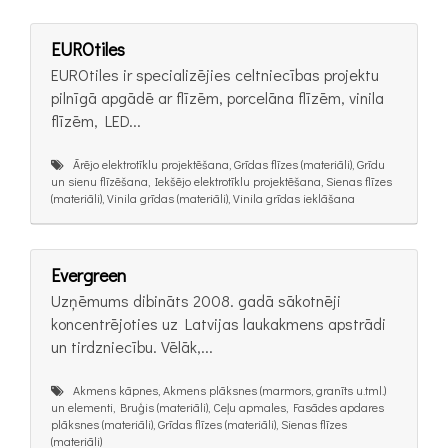
EUROtiles
EUROtiles ir specializējies celtniecības projektu
pilnīgā apgādē ar flīzēm, porcelāna flīzēm, vinila
flīzēm, LED...
Ārējo elektrotīklu projektēšana, Grīdas flīzes (materiāli), Grīdu
un sienu flīzēšana, Iekšējo elektrotīklu projektēšana, Sienas flīzes
(materiāli), Vinila grīdas (materiāli), Vinila grīdas ieklāšana
Evergreen
Uzņēmums dibināts 2008. gadā sākotnēji
koncentrējoties uz Latvijas laukakmens apstrādi
un tirdzniecību. Vēlāk,...
Akmens kāpnes, Akmens plāksnes (marmors, granīts u.tml.)
un elementi, Bruģis (materiāli), Ceļu apmales, Fasādes apdares
plāksnes (materiāli), Grīdas flīzes (materiāli), Sienas flīzes
(materiāli)