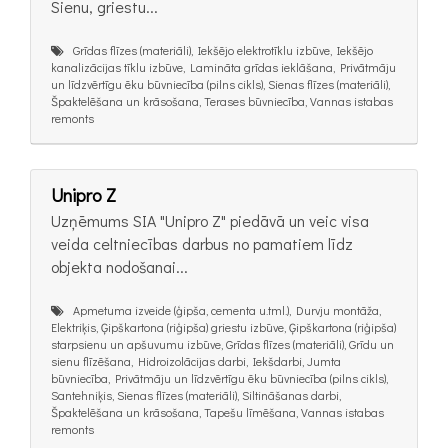
Sienu, griestu...
Grīdas flīzes (materiāli), Iekšējo elektrotīklu izbūve, Iekšējo
kanalizācijas tīklu izbūve, Lamināta grīdas ieklāšana, Privātmāju
un līdzvērtīgu ēku būvniecība (pilns cikls), Sienas flīzes (materiāli),
Špaktelēšana un krāsošana, Terases būvniecība, Vannas istabas
remonts
Unipro Z
Uzņēmums SIA "Unipro Z" piedāvā un veic visa
veida celtniecības darbus no pamatiem līdz
objekta nodošanai...
Apmetuma izveide (ģipša, cementa u.tml.), Durvju montāža,
Elektriķis, Ģipškartona (riģipša) griestu izbūve, Ģipškartona (riģipša)
starpsienu un apšuvumu izbūve, Grīdas flīzes (materiāli), Grīdu un
sienu flīzēšana, Hidroizolācijas darbi, Iekšdarbi, Jumta
būvniecība, Privātmāju un līdzvērtīgu ēku būvniecība (pilns cikls),
Santehniķis, Sienas flīzes (materiāli), Siltināšanas darbi,
Špaktelēšana un krāsošana, Tapešu līmēšana, Vannas istabas
remonts