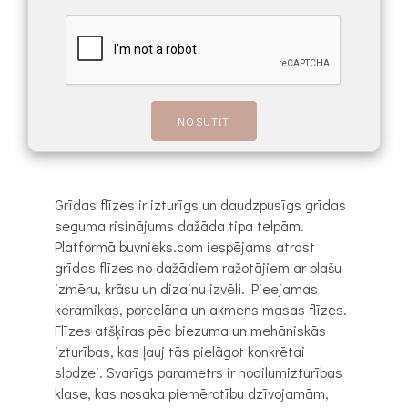
Grīdas flīzes ir izturīgs un daudzpusīgs grīdas
seguma risinājums dažāda tipa telpām.
Platformā buvnieks.com iespējams atrast
grīdas flīzes no dažādiem ražotājiem ar plašu
izmēru, krāsu un dizainu izvēli. Pieejamas
keramikas, porcelāna un akmens masas flīzes.
Flīzes atšķiras pēc biezuma un mehāniskās
izturības, kas ļauj tās pielāgot konkrētai
slodzei. Svarīgs parametrs ir nodilumizturības
klase, kas nosaka piemērotību dzīvojamām,