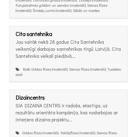
(materiāli), Lamināta grīdas (materiāli), Linolejs (materiāli),
Putupolistirols grīdām un sienām (materiāli), Sienas flīzes
(materiāli), Šindeļu jumts (materiāli), Slēdži un rozetes
Cita santehnika
Jau vairāk nekā 28 gadus Cita Santehnika
veiksmīgi darbojas santehnikas tirgū Latvijā. Cita
Santehnika veikali piedāvā...
Bidē, Grīdas flīzes (materiāli), Sienas flīzes (materiāli), Tualetes
podi
Dizaincentrs
SIA DIZAINA CENTRS ir radoša, elastīga, uz
rezultātu orientēta kompānija, kas nodarbojas ar
interjera dizaina projektu...
Grīdas flīzes (materiāli), Paklājflīzes (materiāli), Sienas flīzes