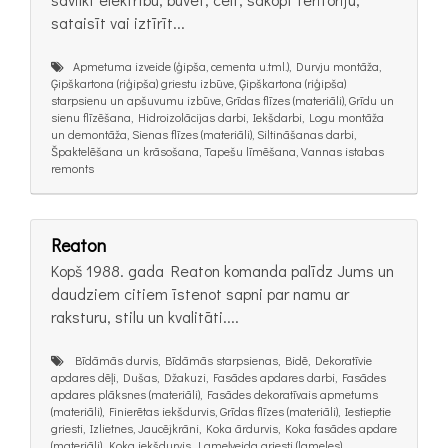
sataisīt vai iztīrīt...
Apmetuma izveide (ģipša, cementa u.tml.), Durvju montāža,
Ģipškartona (riģipša) griestu izbūve, Ģipškartona (riģipša)
starpsienu un apšuvumu izbūve, Grīdas flīzes (materiāli), Grīdu un
sienu flīzēšana, Hidroizolācijas darbi, Iekšdarbi, Logu montāža
un demontāža, Sienas flīzes (materiāli), Siltināšanas darbi,
Špaktelēšana un krāsošana, Tapešu līmēšana, Vannas istabas
remonts
Reaton
Kopš 1988. gada Reaton komanda palīdz Jums un
daudziem citiem īstenot sapni par namu ar
raksturu, stilu un kvalitāti....
Bīdāmās durvis, Bīdāmās starpsienas, Bidē, Dekoratīvie
apdares dēļi, Dušas, Džakuzi, Fasādes apdares darbi, Fasādes
apdares plāksnes (materiāli), Fasādes dekoratīvais apmetums
(materiāli), Finierētas iekšdurvis, Grīdas flīzes (materiāli), Iestieptie
griesti, Izlietnes, Jaucējkrāni, Koka ārdurvis, Koka fasādes apdare
(materiāli), Koka iekšdurvis, Lameļveida griesti (lameles),