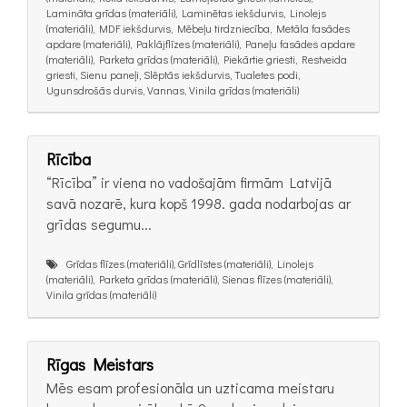
Lamināta grīdas (materiāli), Laminētas iekšdurvis, Linolejs
(materiāli), MDF iekšdurvis, Mēbeļu tirdzniecība, Metāla fasādes
apdare (materiāli), Paklājflīzes (materiāli), Paneļu fasādes apdare
(materiāli), Parketa grīdas (materiāli), Piekārtie griesti, Restveida
griesti, Sienu paneļi, Slēptās iekšdurvis, Tualetes podi,
Ugunsdrošās durvis, Vannas, Vinila grīdas (materiāli)
Rīcība
“Rīcība” ir viena no vadošajām firmām Latvijā
savā nozarē, kura kopš 1998. gada nodarbojas ar
grīdas segumu...
Grīdas flīzes (materiāli), Grīdlīstes (materiāli), Linolejs
(materiāli), Parketa grīdas (materiāli), Sienas flīzes (materiāli),
Vinila grīdas (materiāli)
Rīgas Meistars
Mēs esam profesionāla un uzticama meistaru