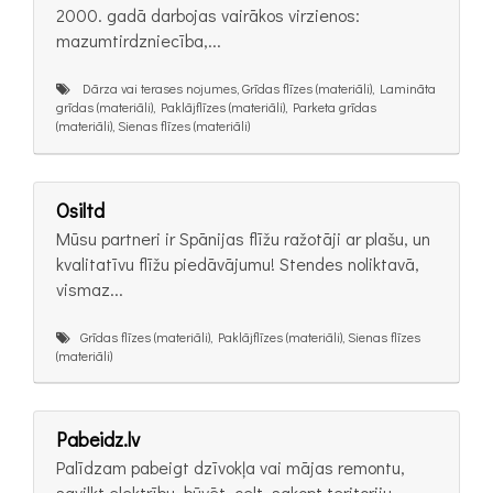
2000. gadā darbojas vairākos virzienos:
mazumtirdzniecība,...
Dārza vai terases nojumes, Grīdas flīzes (materiāli), Lamināta
grīdas (materiāli), Paklājflīzes (materiāli), Parketa grīdas
(materiāli), Sienas flīzes (materiāli)
Osiltd
Mūsu partneri ir Spānijas flīžu ražotāji ar plašu, un
kvalitatīvu flīžu piedāvājumu! Stendes noliktavā,
vismaz...
Grīdas flīzes (materiāli), Paklājflīzes (materiāli), Sienas flīzes
(materiāli)
Pabeidz.lv
Palīdzam pabeigt dzīvokļa vai mājas remontu,
savilkt elektrību, būvēt, celt, sakopt teritoriju,