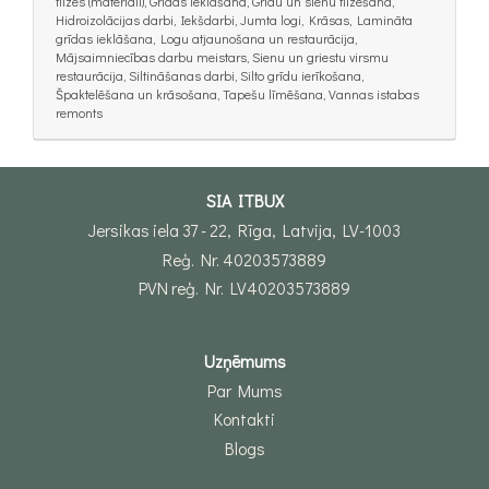
flīzes (materiāli), Grīdas ieklāšana, Grīdu un sienu flīzēšana,
Hidroizolācijas darbi, Iekšdarbi, Jumta logi, Krāsas, Lamināta
grīdas ieklāšana, Logu atjaunošana un restaurācija,
Mājsaimniecības darbu meistars, Sienu un griestu virsmu
restaurācija, Siltināšanas darbi, Silto grīdu ierīkošana,
Špaktelēšana un krāsošana, Tapešu līmēšana, Vannas istabas
remonts
SIA ITBUX
Jersikas iela 37 - 22, Rīga, Latvija, LV-1003
Reģ. Nr. 40203573889
PVN reģ. Nr. LV40203573889
Uzņēmums
Par Mums
Kontakti
Blogs