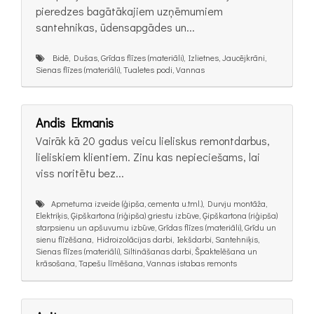
pieredzes bagātākajiem uzņēmumiem
santehnikas, ūdensapgādes un...
Bidē, Dušas, Grīdas flīzes (materiāli), Izlietnes, Jaucējkrāni,
Sienas flīzes (materiāli), Tualetes podi, Vannas
Andis Ekmanis
Vairāk kā 20 gadus veicu lieliskus remontdarbus,
lieliskiem klientiem. Zinu kas nepieciešams, lai
viss noritētu bez...
Apmetuma izveide (ģipša, cementa u.tml.), Durvju montāža,
Elektriķis, Ģipškartona (riģipša) griestu izbūve, Ģipškartona (riģipša)
starpsienu un apšuvumu izbūve, Grīdas flīzes (materiāli), Grīdu un
sienu flīzēšana, Hidroizolācijas darbi, Iekšdarbi, Santehniķis,
Sienas flīzes (materiāli), Siltināšanas darbi, Špaktelēšana un
krāsošana, Tapešu līmēšana, Vannas istabas remonts