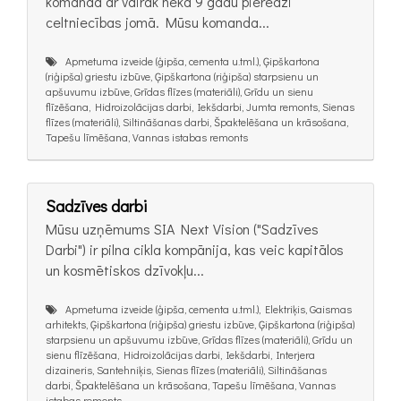
komanda ar vairāk nekā 9 gadu pieredzi
celtniecības jomā. Mūsu komanda...
Apmetuma izveide (ģipša, cementa u.tml.), Ģipškartona
(riģipša) griestu izbūve, Ģipškartona (riģipša) starpsienu un
apšuvumu izbūve, Grīdas flīzes (materiāli), Grīdu un sienu
flīzēšana, Hidroizolācijas darbi, Iekšdarbi, Jumta remonts, Sienas
flīzes (materiāli), Siltināšanas darbi, Špaktelēšana un krāsošana,
Tapešu līmēšana, Vannas istabas remonts
Sadzīves darbi
Mūsu uzņēmums SIA Next Vision ("Sadzīves
Darbi") ir pilna cikla kompānija, kas veic kapitālos
un kosmētiskos dzīvokļu...
Apmetuma izveide (ģipša, cementa u.tml.), Elektriķis, Gaismas
arhitekts, Ģipškartona (riģipša) griestu izbūve, Ģipškartona (riģipša)
starpsienu un apšuvumu izbūve, Grīdas flīzes (materiāli), Grīdu un
sienu flīzēšana, Hidroizolācijas darbi, Iekšdarbi, Interjera
dizaineris, Santehniķis, Sienas flīzes (materiāli), Siltināšanas
darbi, Špaktelēšana un krāsošana, Tapešu līmēšana, Vannas
istabas remonts