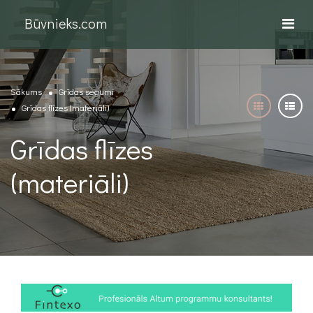
Būvnieks.com
Sākums
Grīdas segumi
Grīdas flīzes (materiāli)
Grīdas flīzes
(materiāli)