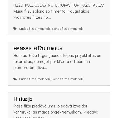
FLĪŽU KOLEKCIJAS NO EIROPAS TOP RAŽOTĀJIEM
Mūsu flīžu salona sortimentā ir augstākās
kvalitātes flīzes no...
Grīdas flīzes (materiāli), Sienas flīzes (materiāli)
HANSAS FLĪŽU TIRGUS
Hansas Flīžu tirgus jaunās telpas projektētas un
iekārtotas, domājot par klientu ērtībām un
piemērotām flīžu...
Grīdas flīzes (materiāli), Sienas flīzes (materiāli)
Hl studija
Plašs flīžu piedāvājums, piedāvā izveidot
kontsrukcijas mājas projektiem,ēkām. Piedāvā
konsultācijas par HI...