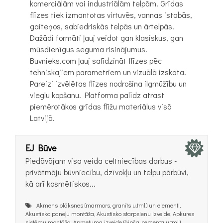
komerciālām vai industriālām telpām. Grīdas
flīzes tiek izmantotas virtuvēs, vannas istabās,
gaiteņos, sabiedriskās telpās un ārtelpās.
Dažādi formāti ļauj veidot gan klasiskus, gan
mūsdienīgus seguma risinājumus.
Buvnieks.com ļauj salīdzināt flīzes pēc
tehniskajiem parametriem un vizuālā izskata.
Pareizi izvēlētas flīzes nodrošina ilgmūžību un
vieglu kopšanu. Platforma palīdz atrast
piemērotākos grīdas flīžu materiālus visā
Latvijā.
EJ Būve
Piedāvājam visa veida celtniecības darbus -
privātmāju būvniecību, dzīvokļu un telpu pārbūvi,
kā arī kosmētiskos...
Akmens plāksnes (marmors, granīts u.tml.) un elementi,
Akustisko paneļu montāža, Akustisko starpsienu izveide, Apkures
sistēmu montāža, Apmetuma izveide (ģipša, cementa u.tml.),