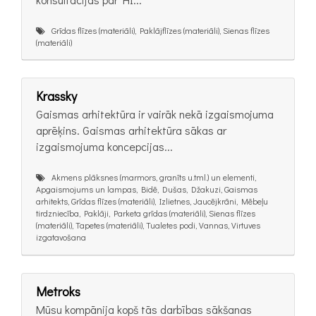
Grīdas flīzes (materiāli), Paklājflīzes (materiāli), Sienas flīzes
(materiāli)
Krassky
Gaismas arhitektūra ir vairāk nekā izgaismojuma
aprēķins. Gaismas arhitektūra sākas ar
izgaismojuma koncepcijas...
Akmens plāksnes (marmors, granīts u.tml.) un elementi,
Apgaismojums un lampas, Bidē, Dušas, Džakuzi, Gaismas
arhitekts, Grīdas flīzes (materiāli), Izlietnes, Jaucējkrāni, Mēbeļu
tirdzniecība, Paklāji, Parketa grīdas (materiāli), Sienas flīzes
(materiāli), Tapetes (materiāli), Tualetes podi, Vannas, Virtuves
izgatavošana
Metroks
Mūsu kompānija kopš tās darbības sākšanas