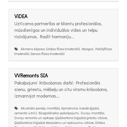
ViDEA
Uzticama partnerība ar klientu profesionālos,
mūsdienīgos un individuālos vides un telpu
risinājumos. Radīt harmoniju...
Akmens kāpnes, Grīdas flīzes (materiāli), Margas, Paklājflīzes
(materiāli), Sienas flīzes (materiāli)
VVRemonts SIA
Pakalpojumi Krāsošanas darbi: Profesionāla
sienu, griestu, mēbeļu un citu virsmu krāsošana,
izmantojot modernas...
Akustisko paneļu montāža, Apmetuma izveide (ģipša,
cementa u.tml.), Būvgaldnieka pakalpojumi, Durvju montāža,
Durvju remonts un apkope, Ģipškartona (riģipša) griestu izbūve,
Ģipškartona (riģipša) starpsienu un apšuvumu izbūve, Grīdas