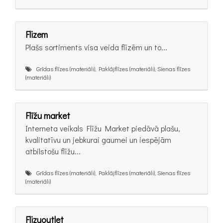
Flizem
Plašs sortiments visa veida flīzēm un to...
Grīdas flīzes (materiāli), Paklājflīzes (materiāli), Sienas flīzes
(materiāli)
Flīžu market
Interneta veikals Flīžu Market piedāvā plašu,
kvalitatīvu un jebkurai gaumei un iespējām
atbilstošu flīžu...
Grīdas flīzes (materiāli), Paklājflīzes (materiāli), Sienas flīzes
(materiāli)
Flizuoutlet