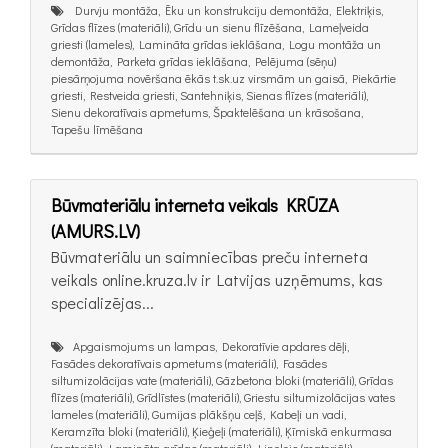
Durvju montāža, Ēku un konstrukciju demontāža, Elektriķis,
Grīdas flīzes (materiāli), Grīdu un sienu flīzēšana, Lameļveida
griesti (lameles), Lamināta grīdas ieklāšana, Logu montāža un
demontāža, Parketa grīdas ieklāšana, Pelējuma (sēņu)
piesārņojuma novēršana ēkās t.sk.uz virsmām un gaisā, Piekārtie
griesti, Restveida griesti, Santehniķis, Sienas flīzes (materiāli),
Sienu dekoratīvais apmetums, Špaktelēšana un krāsošana,
Tapešu līmēšana
Būvmateriālu interneta veikals KRŪZA
(AMURS.LV)
Būvmateriālu un saimniecības preču interneta
veikals online.kruza.lv ir Latvijas uzņēmums, kas
specializējas...
Apgaismojums un lampas, Dekoratīvie apdares dēļi,
Fasādes dekoratīvais apmetums (materiāli), Fasādes
siltumizolācijas vate (materiāli), Gāzbetona bloki (materiāli), Grīdas
flīzes (materiāli), Grīdlīstes (materiāli), Griestu siltumizolācijas vates
lameles (materiāli), Gumijas plākšņu ceļš, Kabeļi un vadi,
Keramzīta bloki (materiāli), Ķieģeļi (materiāli), Ķīmiskā enkurmasa