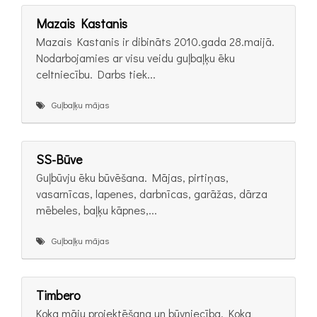
Mazais Kastanis
Mazais Kastanis ir dibināts 2010.gada 28.maijā.
Nodarbojamies ar visu veidu guļbaļķu ēku
celtniecību. Darbs tiek...
Guļbaļķu mājas
SS-Būve
Guļbūvju ēku būvēšana. Mājas, pirtiņas,
vasarnīcas, lapenes, darbnīcas, garāžas, dārza
mēbeles, baļķu kāpnes,...
Guļbaļķu mājas
Timbero
Koka māju projektēšana un būvniecība. Koka