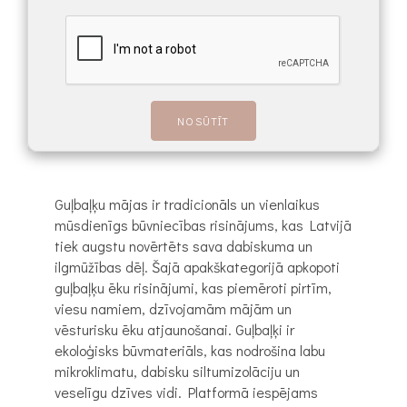
Guļbaļķu mājas ir tradicionāls un vienlaikus
mūsdienīgs būvniecības risinājums, kas Latvijā
tiek augstu novērtēts sava dabiskuma un
ilgmūžības dēļ. Šajā apakškategorijā apkopoti
guļbaļķu ēku risinājumi, kas piemēroti pirtīm,
viesu namiem, dzīvojamām mājām un
vēsturisku ēku atjaunošanai. Guļbaļķi ir
ekoloģisks būvmateriāls, kas nodrošina labu
mikroklimatu, dabisku siltumizolāciju un
veselīgu dzīves vidi. Platformā iespējams