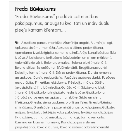
Freda Būvlaukums
"Freda Būvlaukums” piedāvā celtniecības
pakalpojumus, ar augstu kvalitāti un individuālu
pieeju katram klientam....
Akustisko paneļu montāža, Alumīnija angāri, Alumīnija logi,
Apkures sistēmu montāža, Apkures sistēmu projektēšana,
Apmetuma izveide (ģipša, cementa u.tml.), Ārējo kanalizācijas tīklu
izbūve, Atbalstsienu ierīkošana (būvbedrēm un citiem mērķiem),
Automātiskie vārti, Betona apmales, Betona bloki (materiāli),
Betona sētas, Betonēšana, Bīdāmie vārti, Bruģēšanas darbi,
Dakstiņu jumts (materiāli), Dārza projektēšana, Durvju remonts
un apkope, Durvju restaurācija, Fasādes apdares darbi, Fasādes
restaurācija, Finierētas iekšdurvis, Frēzbaļķu mājas, Gājēju
(velosipēdistu) tiltu būvniecība, Garāžu vārti, Gāzbetona bloki
(materiāli), Ģipškartona (riģipša) griestu izbūve, Ģipškartona
(riģipša) starpsienu un apšuvumu izbūve, Grīdu un sienu
flīzēšana, Griestu, sienu apdares profili un līstes, Griestu/bēniņu
siltināšana, Gruntsūdens pazemināšanas pakalpojums, Guļbaļķu
mājas, Iekšdarbi, Iekšējās koka palodzes, Iekšējo kanalizācijas
tīklu izbūve, Jumta būvniecība, Jumta logi, Jumta remonts,
Kamīnu un krāsns mūrnieks, Kanalizācijas sistēmu
projektēšana, Koka ārdurvis, Koka fasādes apdare (materiāli),