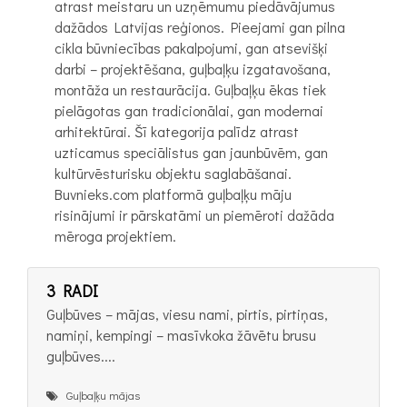
atrast meistaru un uzņēmumu piedāvājumus
dažādos Latvijas reģionos. Pieejami gan pilna
cikla būvniecības pakalpojumi, gan atsevišķi
darbi – projektēšana, guļbaļķu izgatavošana,
montāža un restaurācija. Guļbaļķu ēkas tiek
pielāgotas gan tradicionālai, gan modernai
arhitektūrai. Šī kategorija palīdz atrast
uzticamus speciālistus gan jaunbūvēm, gan
kultūrvēsturisku objektu saglabāšanai.
Buvnieks.com platformā guļbaļķu māju
risinājumi ir pārskatāmi un piemēroti dažāda
mēroga projektiem.
3 RADI
Guļbūves – mājas, viesu nami, pirtis, pirtiņas,
namiņi, kempingi – masīvkoka žāvētu brusu
guļbūves....
Guļbaļķu mājas