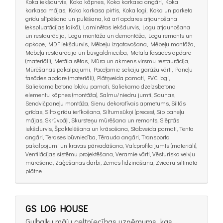
Koka iekšdurvis, Koka kāpnes, Koka karkasa angāri, Koka
karkasa mājas, Koka karkasa pirtis, Koka logi, Koka un parketa
grīdu slīpēšana un pulēšana, kā arī apdares atjaunošana
(ekspluatācijas laikā), Laminētas iekšdurvis, Logu atjaunošana
un restaurācija, Logu montāža un demontāža, Logu remonts un
apkope, MDF iekšdurvis, Mēbeļu izgatavošana, Mēbeļu montāža,
Mēbeļu restaurācija un būvgaldniecība, Metāla fasādes apdare
(materiāli), Metāla sētas, Mūra un akmens virsmu restaurācija,
Mūrēšanas pakalpojumi, Paceļamie sekciju garāžu vārti, Paneļu
fasādes apdare (materiāli), Plātņveida pamati, PVC logi,
Saliekamo betona bloku pamati, Saliekamo dzelzsbetona
elementu kāpnes (montāža), Salmu/niedru jumti, Saunas,
Sendvičpaneļu montāža, Sienu dekoratīvais apmetums, Siltās
grīdas, Silto grīdu ierīkošana, Siltumsūkņi (preces), Sip paneļu
mājas, Skrūvpāļi, Skursteņu mūrēšana un remonts, Slēptās
iekšdurvis, Špaktelēšana un krāsošana, Stabveida pamati, Tenta
angāri, Terases būvniecība, Tērauda angāri, Transporta
pakalpojumi un kravas pārvadāšana, Valcprofila jumts (materiāli),
Ventilācijas sistēmu projektēšana, Veramie vārti, Vēsturisko velvju
mūrēšana, Zāģēšanas darbi, Zemes līdzināšana, Zviedru siltinātā
plātne
GS LOG HOUSE
Guļbaļķu māju celtniecības uzņēmums, kas