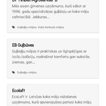
Mēs esam ģimenes uzņēmums, kurš sākot ar
1996. gadu specializējas guļbūvju un koka māju
celtniecībā. Jebkuras...
Guļbaļķu mājas, Koka karkasa mājas
EB Guļbūves
Guļbaļķu mājas ir praktiskas un ilgtspējīgas ar
izcilu izolāciju, nodrošinot komfortu gan aukstās
ziemas, gan...
Guļbaļķu mājas
Ecolaft
EcoLaft ir Latvijas koka māju ražošanas
uzņēmums, kurā apvienojušies patiesi koka māju