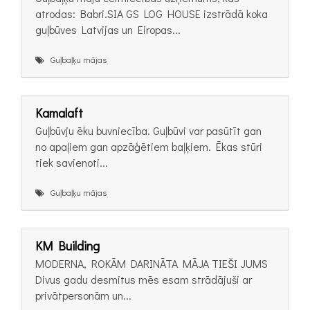
atrodas: Babri.SIA GS LOG HOUSE izstrādā koka
guļbūves Latvijas un Eiropas...
Guļbaļķu mājas
Kamalaft
Guļbūvju ēku buvniecība. Guļbūvi var pasūtīt gan
no apaļiem gan apzāģētiem baļķiem. Ēkas stūri
tiek savienoti...
Guļbaļķu mājas
KM Building
MODERNA, ROKĀM DARINĀTA MĀJA TIEŠI JUMS
Divus gadu desmitus mēs esam strādājuši ar
privātpersonām un...