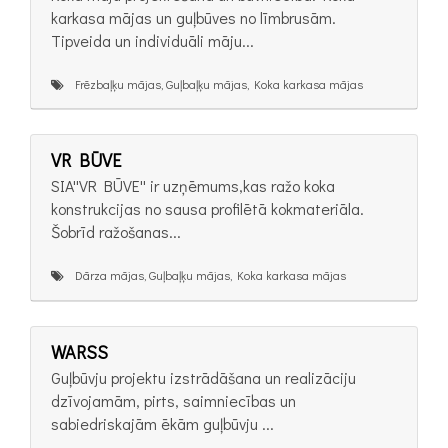
karkasa mājas un guļbūves no līmbrusām.
Tipveida un individuāli māju...
Frēzbaļķu mājas, Guļbaļķu mājas, Koka karkasa mājas
VR BŪVE
SIA''VR BŪVE'' ir uzņēmums,kas ražo koka
konstrukcijas no sausa profilētā kokmateriāla.
Šobrīd ražošanas...
Dārza mājas, Guļbaļķu mājas, Koka karkasa mājas
WARSS
Guļbūvju projektu izstrādāšana un realizāciju
dzīvojamām, pirts, saimniecības un
sabiedriskajām ēkām guļbūvju ...