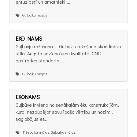
entuziasti un amatnieki,...
Guļbaļķu mājas
EKO NAMS
Guļbūvju ražošana — Guļbūvju ražošana skandināvu
stilā. Augsta savienojumu kvalitāte, CNC
apstrādes standarts....
Guļbaļķu mājas
EKONAMS
Guļbūve ir viena no senākajām ēku konstrukcijām,
kura, nezaudējot savu īpašo vērtību un nozīmi,
saglabājusies...
Frēzbaļķu mājas, Guļbaļķu mājas