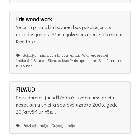
Eris wood work
Veicam pilna cikla būvniecības pakalpojumus
dažādās jomās. Mūsu galvenais mērķis objektā ir
Kvalitāte....
Guļbaļķu mājas, Jumta būvniecība, Koka terases dēļi
(materiāli), Saunas, Sienu dekoratīvais apmetums, Siltinājums no
iekšpuses
FILWUD
Savu darbību jaundibinātais uzņēmums ar citu
nosaukumu un citā sastāvā uzsāka 2005. gada
20.janvārī un tās...
Frēzbaļķu mājas, Guļbaļķu mājas