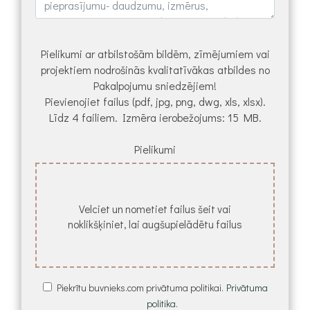
Pielikumi ar atbilstošām bildēm, zīmējumiem vai
projektiem nodrošinās kvalitatīvākas atbildes no
Pakalpojumu sniedzējiem!
Pievienojiet failus (pdf, jpg, png, dwg, xls, xlsx).
Līdz 4 failiem. Izmēra ierobežojums: 15 MB.
Pielikumi
Velciet un nometiet failus šeit vai
noklikšķiniet, lai augšupielādētu failus
Piekrītu buvnieks.com privātuma politikai.
Privātuma
politika.