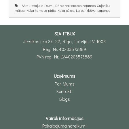
Bērnu rotaļu laukumi, Dārza vai terases nojumes, Guļbaļķu
mājas, Koka karkasa pirtis, Koka sētas, Laipu izbūve, Lapenes
SIA ITBUX
Jersikas iela 37 - 22, Rīga, Latvija, LV-1003
Reģ. Nr. 40203573889
PVN reģ. Nr. LV40203573889
Uzņēmums
Par Mums
Kontakti
Blogs
Vairāk informācijas
Pakalpojuma noteikumi