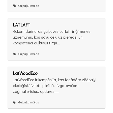
Guļbaļķu mājas
LATLAFT
Rokām darinātas guļbūves.Latlaft ir ģimenes
uzņēmums, kas savu ceļu uz pieredzi un
kompetenci guļbūvju tirgū...
Guļbaļķu mājas
LatWoodEco
LatWoodEco ir kompānija, kas iegādāto zāģbaļķi
ekoloģiski izlieto pilnībā. Izgatavojam
zāģmateriālus; apdares,...
Guļbaļķu mājas