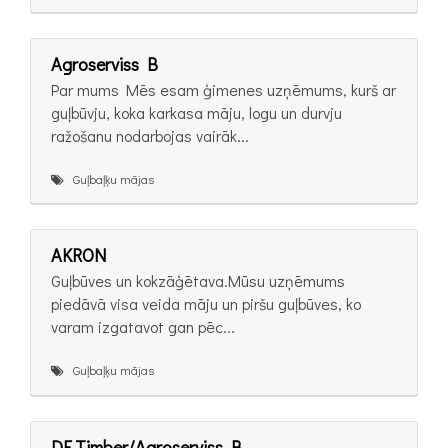
Agroserviss B
Par mums Mēs esam ģimenes uzņēmums, kurš ar
guļbūvju, koka karkasa māju, logu un durvju
ražošanu nodarbojas vairāk...
Guļbaļķu mājas
AKRON
Guļbūves un kokzāģētava.Mūsu uzņēmums
piedāvā visa veida māju un piršu guļbūves, ko
varam izgatavot gan pēc...
Guļbaļķu mājas
DF Timber/Agroserviss B