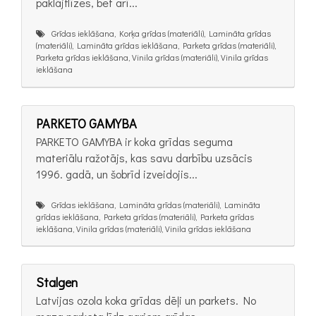
paklājflīzes, bet arī...
Grīdas ieklāšana, Korķa grīdas (materiāli), Lamināta grīdas
(materiāli), Lamināta grīdas ieklāšana, Parketa grīdas (materiāli),
Parketa grīdas ieklāšana, Vinila grīdas (materiāli), Vinila grīdas
ieklāšana
PARKETO GAMYBA
PARKETO GAMYBA ir koka grīdas seguma
materiālu ražotājs, kas savu darbību uzsācis
1996. gadā, un šobrīd izveidojis...
Grīdas ieklāšana, Lamināta grīdas (materiāli), Lamināta
grīdas ieklāšana, Parketa grīdas (materiāli), Parketa grīdas
ieklāšana, Vinila grīdas (materiāli), Vinila grīdas ieklāšana
Stalgen
Latvijas ozola koka grīdas dēļi un parkets. No