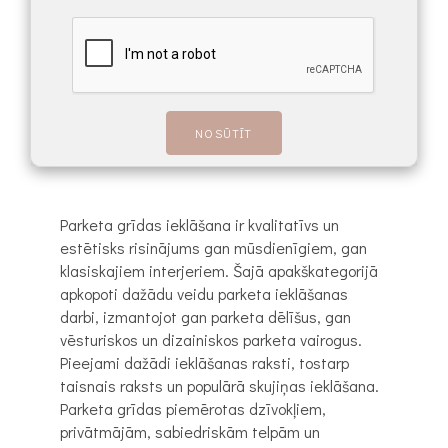
Parketa grīdas ieklāšana ir kvalitatīvs un
estētisks risinājums gan mūsdienīgiem, gan
klasiskajiem interjeriem. Šajā apakškategorijā
apkopoti dažādu veidu parketa ieklāšanas
darbi, izmantojot gan parketa dēlīšus, gan
vēsturiskos un dizainiskos parketa vairogus.
Pieejami dažādi ieklāšanas raksti, tostarp
taisnais raksts un populārā skujiņas ieklāšana.
Parketa grīdas piemērotas dzīvokļiem,
privātmājām, sabiedriskām telpām un