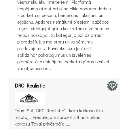
vēsturisku ēku interjeriem. Platformā
iespējams atrast arī pilna cikla apdares darbus
– parketa slīpēšanu, beicēšanu, lakošanu un
eļļošanu. Apdares risinājumi pieejami dažādos
toņos, pielāgojot grīdu konkrētam dizainam un
telpas noskaņai. Šī kategorija palīdz atrast
pieredzējušus meistaru un uzņēmumu
piedāvājumus. Buvnieks.com ļauj ērti
salīdzināt pakalpojumus un izvēlēties
piemērotāko risinājumu parketa grīdas izbūvei
vai atjaunošanai.
DRC Realistic
Esam SIA ''DRC Realistic" - koka karkasa ēku
ražotāji. Piedāvājam saražot siltinātu ēkas
karkasu Tavai privātmājai,...