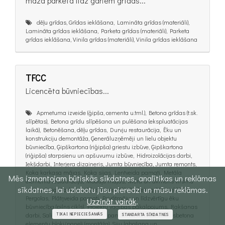
maza parketa līdz gariem grīdas...
dēļu grīdas, Grīdas ieklāšana, Lamināta grīdas (materiāli),
Lamināta grīdas ieklāšana, Parketa grīdas (materiāli), Parketa
grīdas ieklāšana, Vinila grīdas (materiāli), Vinila grīdas ieklāšana
TFCC
Licencēta būvniecības...
Apmetuma izveide (ģipša, cementa u.tml.), Betona grīdas (t.sk.
slīpētas), Betona grīdu slīpēšana un pulēšana (ekspluatācijas
laikā), Betonēšana, dēļu grīdas, Durvju restaurācija, Ēku un
konstrukciju demontāža, Ģenerāluzņēmēji un lielu objektu
būvniecība, Ģipškartona (riģipša) griestu izbūve, Ģipškartona
(riģipša) starpsienu un apšuvumu izbūve, Hidroizolācijas darbi,
Iekšdarbi, Interjera dizaineris, Jumta būvniecība, Jumta remonts,
Koka karkasa mājas, Koka sijas, Lentveida pamati, Metāla
Mēs izmantojam būtiskās sīkdatnes, analītikas un reklāmas
elementu restaurācija, Moduļu mājas, Mūra un akmens virsmu
sīkdatnes, lai uzlabotu jūsu pieredzi un mūsu reklāmas.
restaurācija, Parketa grīdas (materiāli), Parketa grīdas ieklāšana,
Pergolas, Plātņveida pamati, Privātmāju un līdzvērtīgu ēku
Uzzināt vairāk
.
būvniecība (pilns cikls), Projektu vadības pakalpojums, Rakšanas
darbi, Saliekamo betona bloku pamati, Saliekamo dzelzsbetona
TIKAI NEPIECIEŠAMĀS
STANDARTA SĪKDATNES
elementu bloki/paneļi (montāža), Siju labošana un