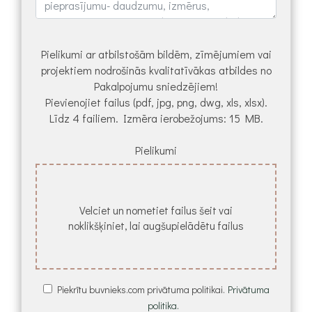
Pielikumi ar atbilstošām bildēm, zīmējumiem vai
projektiem nodrošinās kvalitatīvākas atbildes no
Pakalpojumu sniedzējiem!
Pievienojiet failus (pdf, jpg, png, dwg, xls, xlsx).
Līdz 4 failiem. Izmēra ierobežojums: 15 MB.
Pielikumi
Velciet un nometiet failus šeit vai
noklikšķiniet, lai augšupielādētu failus
Piekrītu buvnieks.com privātuma politikai.
Privātuma
politika.