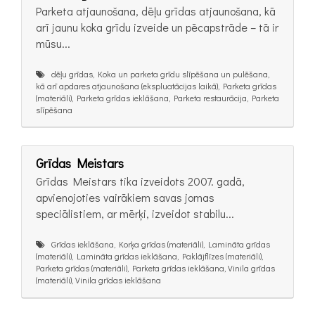
Parketa atjaunošana, dēļu grīdas atjaunošana, kā
arī jaunu koka grīdu izveide un pēcapstrāde – tā ir
mūsu...
dēļu grīdas, Koka un parketa grīdu slīpēšana un pulēšana,
kā arī apdares atjaunošana (ekspluatācijas laikā), Parketa grīdas
(materiāli), Parketa grīdas ieklāšana, Parketa restaurācija, Parketa
slīpēšana
Grīdas Meistars
Grīdas Meistars tika izveidots 2007. gadā,
apvienojoties vairākiem savas jomas
speciālistiem, ar mērķi, izveidot stabilu...
Grīdas ieklāšana, Korķa grīdas (materiāli), Lamināta grīdas
(materiāli), Lamināta grīdas ieklāšana, Paklājflīzes (materiāli),
Parketa grīdas (materiāli), Parketa grīdas ieklāšana, Vinila grīdas
(materiāli), Vinila grīdas ieklāšana