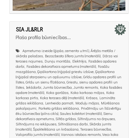
SIA JL&RLR
Plaša profila būvniecības...
Apmetuma izveide (ģipša, cementa u.tml.), Ārējās metāla /
skārda palodzes, Bezazbesta šīfera jumts (materiāli), Dārza vai
terases nojumes, Durvju montāža, Elektriķis, Fasādes apdares
darbi, Fasādes dekoratīvais apmetums (materiāli), Fasāžu
mazgāšana, Ģipškartona (riģipša) griestu izbūve, Ģipškartona
(riģipša) starpsienu un apšuvumu izbūve, Grīdu apdares profili un
līstes, Grīdu un sienu flīzēšana, Griestu, sienu apdares profili un
līstes, Iekšdarbi, Jumta būvniecība, Jumta remonts, Koka fasādes
apdare (materiāli), Koka garāžas, Koka karkasa mājas, Koka
karkasa pirtis, Koka terases dēļi (materiāli), Krāsas, Lamināta
grīdas ieklāšana, Lentveida pamati, Moduļu mājas, Mūrēšanas
pakalpojumi, Parketa grīdas ieklāšana, Privātmāju un līdzvērtīgu
ēku būvniecība (pilns cikls), Saules kolektori (materiāli), Sienu
dekoratīvais apmetums, Siltās grīdas, Siltinājums no ārpuses,
Siltinājums no iekšpuses, Siltināšanas darbi, Skārda jumts
(materiāli), Špaktelēšana un krāsošana, Terases būvniecība,
Valcprofila jumts (materiāli), Vannas istabas remonts, Veco koka