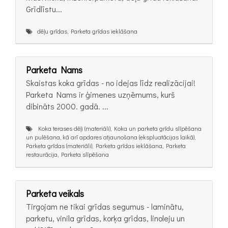
Grīdlīstu...
dēļu grīdas, Parketa grīdas ieklāšana
Parketa Nams
Skaistas koka grīdas - no idejas līdz realizācijai!
Parketa Nams ir ģimenes uzņēmums, kurš
dibināts 2000. gadā. ...
Koka terases dēļi (materiāli), Koka un parketa grīdu slīpēšana
un pulēšana, kā arī apdares atjaunošana (ekspluatācijas laikā),
Parketa grīdas (materiāli), Parketa grīdas ieklāšana, Parketa
restaurācija, Parketa slīpēšana
Parketa veikals
Tirgojam ne tikai grīdas segumus - laminātu,
parketu, vinila grīdas, korķa grīdas, linoleju un