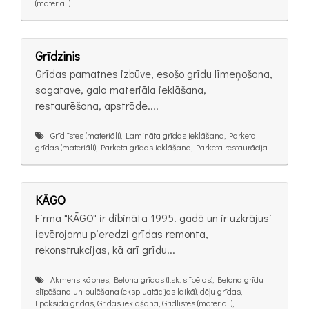
(materiāli)
Grīdzinis
Grīdas pamatnes izbūve, esošo grīdu līmeņošana,
sagatave, gala materiāla ieklāšana,
restaurēšana, apstrāde....
Grīdlīstes (materiāli), Lamināta grīdas ieklāšana, Parketa
grīdas (materiāli), Parketa grīdas ieklāšana, Parketa restaurācija
KĀGO
Firma "KĀGO" ir dibināta 1995. gadā un ir uzkrājusi
ievērojamu pieredzi grīdas remonta,
rekonstrukcijas, kā arī grīdu...
Akmens kāpnes, Betona grīdas (t.sk. slīpētas), Betona grīdu
slīpēšana un pulēšana (ekspluatācijas laikā), dēļu grīdas,
Epoksīda grīdas, Grīdas ieklāšana, Grīdlīstes (materiāli),