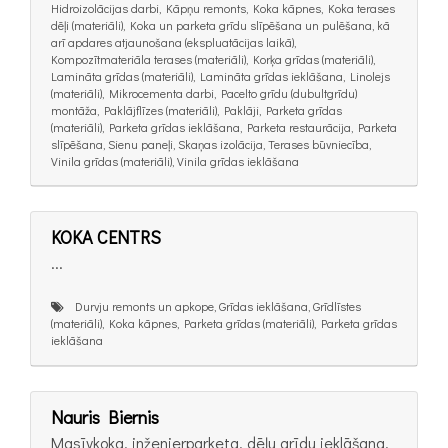
Hidroizolācijas darbi, Kāpņu remonts, Koka kāpnes, Koka terases
dēļi (materiāli), Koka un parketa grīdu slīpēšana un pulēšana, kā
arī apdares atjaunošana (ekspluatācijas laikā),
Kompozītmateriāla terases (materiāli), Korķa grīdas (materiāli),
Lamināta grīdas (materiāli), Lamināta grīdas ieklāšana, Linolejs
(materiāli), Mikrocementa darbi, Pacelto grīdu (dubultgrīdu)
montāža, Paklājflīzes (materiāli), Paklāji, Parketa grīdas
(materiāli), Parketa grīdas ieklāšana, Parketa restaurācija, Parketa
slīpēšana, Sienu paneļi, Skaņas izolācija, Terases būvniecība,
Vinila grīdas (materiāli), Vinila grīdas ieklāšana
KOKA CENTRS
...
Durvju remonts un apkope, Grīdas ieklāšana, Grīdlīstes
(materiāli), Koka kāpnes, Parketa grīdas (materiāli), Parketa grīdas
ieklāšana
Nauris Biernis
Masīvkoka, inženierparketa, dēļu grīdu ieklāšana.