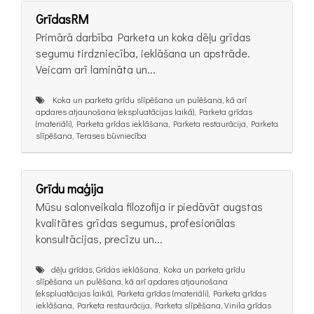
GrīdasRM
Primārā darbība Parketa un koka dēļu grīdas
segumu tirdzniecība, ieklāšana un apstrāde.
Veicam arī lamināta un...
Koka un parketa grīdu slīpēšana un pulēšana, kā arī
apdares atjaunošana (ekspluatācijas laikā), Parketa grīdas
(materiāli), Parketa grīdas ieklāšana, Parketa restaurācija, Parketa
slīpēšana, Terases būvniecība
Grīdu maģija
Mūsu salonveikala filozofija ir piedāvāt augstas
kvalitātes grīdas segumus, profesionālas
konsultācijas, precīzu un...
dēļu grīdas, Grīdas ieklāšana, Koka un parketa grīdu
slīpēšana un pulēšana, kā arī apdares atjaunošana
(ekspluatācijas laikā), Parketa grīdas (materiāli), Parketa grīdas
ieklāšana, Parketa restaurācija, Parketa slīpēšana, Vinila grīdas