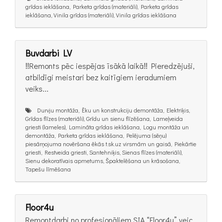
grīdas ieklāšana, Parketa grīdas (materiāli), Parketa grīdas
ieklāšana, Vinila grīdas (materiāli), Vinila grīdas ieklāšana
Buvdarbi LV
‼️Remonts pēc iespējas īsākā laikā‼️ Pieredzējuši,
atbildīgi meistari bez kaitīgiem ieradumiem
veiks...
Durvju montāža, Ēku un konstrukciju demontāža, Elektriķis,
Grīdas flīzes (materiāli), Grīdu un sienu flīzēšana, Lameļveida
griesti (lameles), Lamināta grīdas ieklāšana, Logu montāža un
demontāža, Parketa grīdas ieklāšana, Pelējuma (sēņu)
piesārņojuma novēršana ēkās t.sk.uz virsmām un gaisā, Piekārtie
griesti, Restveida griesti, Santehniķis, Sienas flīzes (materiāli),
Sienu dekoratīvais apmetums, Špaktelēšana un krāsošana,
Tapešu līmēšana
Floor4u
Remontdarbi no profesionāļiem SIA “Floor4u” veic