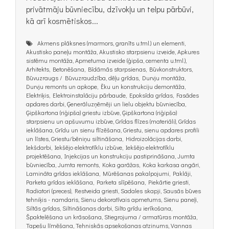
privātmāju būvniecību, dzīvokļu un telpu pārbūvi,
kā arī kosmētiskos...
Akmens plāksnes (marmors, granīts u.tml.) un elementi,
Akustisko paneļu montāža, Akustisko starpsienu izveide, Apkures
sistēmu montāža, Apmetuma izveide (ģipša, cementa u.tml.),
Arhitekts, Betonēšana, Bīdāmās starpsienas, Būvkonstruktors,
Būvuzraugs / Būvuzraudzība, dēļu grīdas, Durvju montāža,
Durvju remonts un apkope, Ēku un konstrukciju demontāža,
Elektriķis, Elektroinstalāciju pārbaude, Epoksīda grīdas, Fasādes
apdares darbi, Ģenerāluzņēmēji un lielu objektu būvniecība,
Ģipškartona (riģipša) griestu izbūve, Ģipškartona (riģipša)
starpsienu un apšuvumu izbūve, Grīdas flīzes (materiāli), Grīdas
ieklāšana, Grīdu un sienu flīzēšana, Griestu, sienu apdares profili
un līstes, Griestu/bēniņu siltināšana, Hidroizolācijas darbi,
Iekšdarbi, Iekšējo elektrotīklu izbūve, Iekšējo elektrotīklu
projektēšana, Injekcijas un konstrukciju pastiprināšana, Jumta
būvniecība, Jumta remonts, Koka garāžas, Koka karkasa angāri,
Lamināta grīdas ieklāšana, Mūrēšanas pakalpojumi, Paklāji,
Parketa grīdas ieklāšana, Parketa slīpēšana, Piekārtie griesti,
Radiatori (preces), Restveida griesti, Sadales skapji, Sausās būves
tehniķis - namdaris, Sienu dekoratīvais apmetums, Sienu paneļi,
Siltās grīdas, Siltināšanas darbi, Silto grīdu ierīkošana,
Špaktelēšana un krāsošana, Stiegrojuma / armatūras montāža,
Tapešu līmēšana, Tehniskās apsekošanas atzinums, Vannas