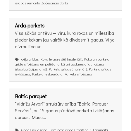
istabas remonts, Zāģēšanas darbi
Arda-parkets
Viss sākās ar tēvu — vīru, kura rokas un mīlestība
pieder kokam jau vairāk kā divdesmit gadus. Viņa
aizrautība un...
dēļu grīdas, Koka terases dēļi (materiāli), Koka un parketa
grīdu slīpēšana un pulēšana, kā arī apdares atjaunošana
(ekspluatācijas laikā), Parketa grīdas (materiāli), Parketa grīdas
ieklāšana, Parketa restaurācija, Parketa slīpēšana
Baltic parquet
“Vidrižu Atvari” struktūrvienība “Baltic Parquet
Serviss” jau 15 gadus piedāvā parketa izklāšanas
darbus. Mūsu...
Grīdas ieklāšana, Lamināta grīdas (materiāli), Lamināta