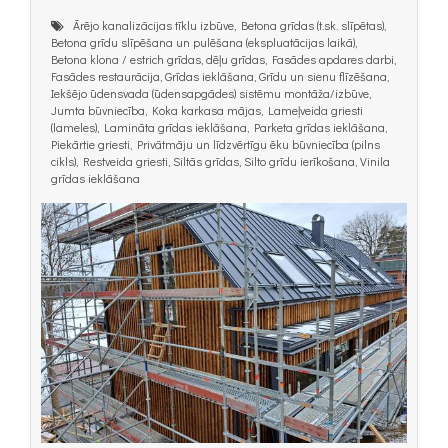
Ārējo kanalizācijas tīklu izbūve, Betona grīdas (t.sk. slīpētas),
Betona grīdu slīpēšana un pulēšana (ekspluatācijas laikā),
Betona klona / estrich grīdas, dēļu grīdas, Fasādes apdares darbi,
Fasādes restaurācija, Grīdas ieklāšana, Grīdu un sienu flīzēšana,
Iekšējo ūdensvada (ūdensapgādes) sistēmu montāža/izbūve,
Jumta būvniecība, Koka karkasa mājas, Lameļveida griesti
(lameles), Lamināta grīdas ieklāšana, Parketa grīdas ieklāšana,
Piekārtie griesti, Privātmāju un līdzvērtīgu ēku būvniecība (pilns
cikls), Restveida griesti, Siltās grīdas, Silto grīdu ierīkošana, Vinila
grīdas ieklāšana