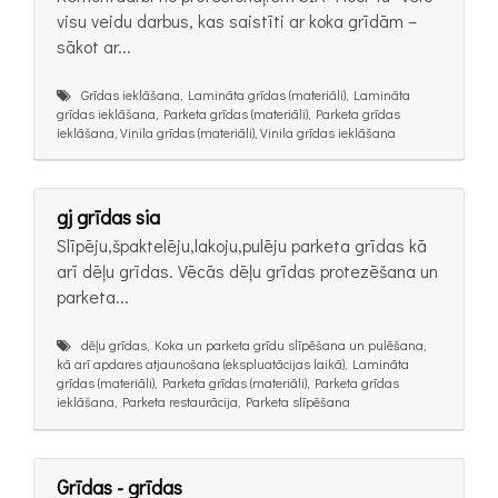
visu veidu darbus, kas saistīti ar koka grīdām –
sākot ar...
Grīdas ieklāšana, Lamināta grīdas (materiāli), Lamināta
grīdas ieklāšana, Parketa grīdas (materiāli), Parketa grīdas
ieklāšana, Vinila grīdas (materiāli), Vinila grīdas ieklāšana
gj grīdas sia
Slīpēju,špaktelēju,lakoju,pulēju parketa grīdas kā
arī dēļu grīdas. Vēcās dēļu grīdas protezēšana un
parketa...
dēļu grīdas, Koka un parketa grīdu slīpēšana un pulēšana,
kā arī apdares atjaunošana (ekspluatācijas laikā), Lamināta
grīdas (materiāli), Parketa grīdas (materiāli), Parketa grīdas
ieklāšana, Parketa restaurācija, Parketa slīpēšana
Grīdas - grīdas