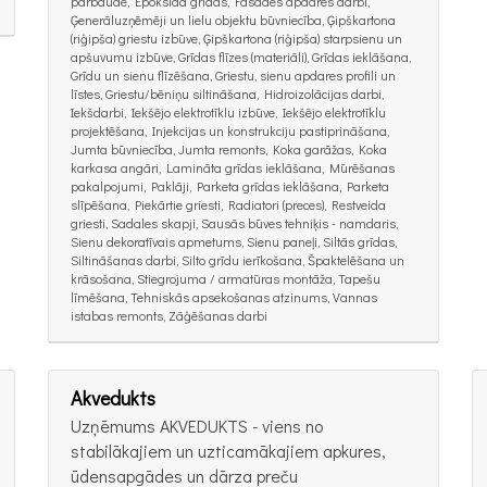
pārbaude, Epoksīda grīdas, Fasādes apdares darbi,
Ģenerāluzņēmēji un lielu objektu būvniecība, Ģipškartona
(riģipša) griestu izbūve, Ģipškartona (riģipša) starpsienu un
apšuvumu izbūve, Grīdas flīzes (materiāli), Grīdas ieklāšana,
Grīdu un sienu flīzēšana, Griestu, sienu apdares profili un
līstes, Griestu/bēniņu siltināšana, Hidroizolācijas darbi,
Iekšdarbi, Iekšējo elektrotīklu izbūve, Iekšējo elektrotīklu
projektēšana, Injekcijas un konstrukciju pastiprināšana,
Jumta būvniecība, Jumta remonts, Koka garāžas, Koka
karkasa angāri, Lamināta grīdas ieklāšana, Mūrēšanas
pakalpojumi, Paklāji, Parketa grīdas ieklāšana, Parketa
slīpēšana, Piekārtie griesti, Radiatori (preces), Restveida
griesti, Sadales skapji, Sausās būves tehniķis - namdaris,
Sienu dekoratīvais apmetums, Sienu paneļi, Siltās grīdas,
Siltināšanas darbi, Silto grīdu ierīkošana, Špaktelēšana un
krāsošana, Stiegrojuma / armatūras montāža, Tapešu
līmēšana, Tehniskās apsekošanas atzinums, Vannas
istabas remonts, Zāģēšanas darbi
Akvedukts
Uzņēmums AKVEDUKTS - viens no
stabilākajiem un uzticamākajiem apkures,
ūdensapgādes un dārza preču