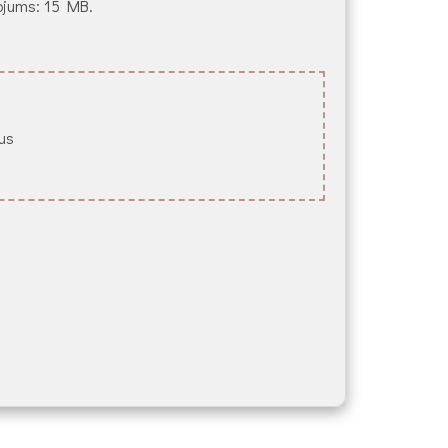
ežojums: 15 MB.
lus