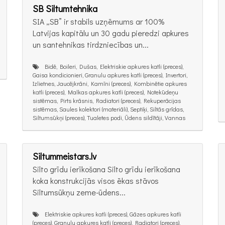
SB Siltumtehnika
SIA „SB” ir stabils uzņēmums ar 100%
Latvijas kapitālu un 30 gadu pieredzi apkures
un santehnikas tirdzniecības un...
Bidē, Boileri, Dušas, Elektriskie apkures katli (preces),
Gaisa kondicionieri, Granulu apkures katli (preces), Invertori,
Izlietnes, Jaucējkrāni, Kamīni (preces), Kombinētie apkures
katli (preces), Malkas apkures katli (preces), Notekūdeņu
sistēmas, Pirts krāsnis, Radiatori (preces), Rekuperācijas
sistēmas, Saules kolektori (materiāli), Septiķi, Siltās grīdas,
Siltumsūkņi (preces), Tualetes podi, Ūdens sildītāji, Vannas
Siltummeistars.lv
Silto grīdu ierīkošana Silto grīdu ierīkošana
koka konstrukcijās visos ēkas stāvos
Siltumsūkņu zeme-ūdens...
Elektriskie apkures katli (preces), Gāzes apkures katli
(preces), Granulu apkures katli (preces), Radiatori (preces),