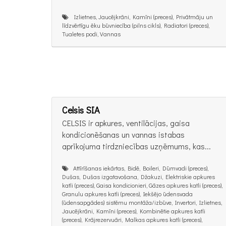
Izlietnes, Jaucējkrāni, Kamīni (preces), Privātmāju un
līdzvērtīgu ēku būvniecība (pilns cikls), Radiatori (preces),
Tualetes podi, Vannas
Celsis SIA
CELSIS ir apkures, ventilācijas, gaisa
kondicionēšanas un vannas istabas
aprīkojuma tirdzniecības uzņēmums, kas...
Attīrīšanas iekārtas, Bidē, Boileri, Dūmvadi (preces),
Dušas, Dušas izgatavošana, Džakuzi, Elektriskie apkures
katli (preces), Gaisa kondicionieri, Gāzes apkures katli (preces),
Granulu apkures katli (preces), Iekšējo ūdensvada
(ūdensapgādes) sistēmu montāža/izbūve, Invertori, Izlietnes,
Jaucējkrāni, Kamīni (preces), Kombinētie apkures katli
(preces), Krājrezervuāri, Malkas apkures katli (preces),