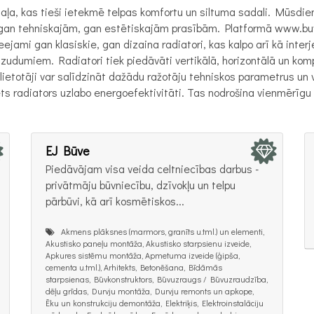
aļa, kas tieši ietekmē telpas komfortu un siltuma sadali. Mūsdi
ot gan tehniskajām, gan estētiskajām prasībām. Platformā www.b
jami gan klasiskie, gan dizaina radiatori, kas kalpo arī kā inter
 zudumiem. Radiatori tiek piedāvāti vertikālā, horizontālā un kom
ietotāji var salīdzināt dažādu ražotāju tehniskos parametrus un v
s radiators uzlabo energoefektivitāti. Tas nodrošina vienmērīgu 
EJ Būve
Piedāvājam visa veida celtniecības darbus -
privātmāju būvniecību, dzīvokļu un telpu
pārbūvi, kā arī kosmētiskos...
Akmens plāksnes (marmors, granīts u.tml.) un elementi,
Akustisko paneļu montāža, Akustisko starpsienu izveide,
Apkures sistēmu montāža, Apmetuma izveide (ģipša,
cementa u.tml.), Arhitekts, Betonēšana, Bīdāmās
starpsienas, Būvkonstruktors, Būvuzraugs / Būvuzraudzība,
dēļu grīdas, Durvju montāža, Durvju remonts un apkope,
Ēku un konstrukciju demontāža, Elektriķis, Elektroinstalāciju