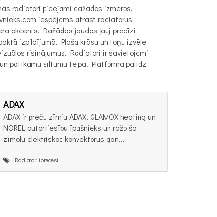
enās radiatori pieejami dažādos izmēros,
uvnieks.com iespējams atrast radiatorus
jera akcents. Dažādas jaudas ļauj precīzi
paktā izpildījumā. Plaša krāsu un toņu izvēle
izuālos risinājumus. Radiatori ir savietojami
un patīkamu siltumu telpā. Platforma palīdz
ADAX
ADAX ir preču zīmju ADAX, GLAMOX heating un
NOREL autortiesību īpašnieks un ražo šo
zīmolu elektriskos konvektorus gan...
Radiatori (preces)