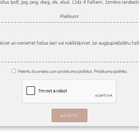
ailus (pdf, jpg, png, dwg, xls, xlsx). Līdz 4 failiem. Izmēra ierob
Pielikumi
lciet un nometiet failus šeit vai noklikšķiniet, lai augšupielādētu fai
Piekrītu buvnieks.com privātuma politikai.
Privātuma politika.