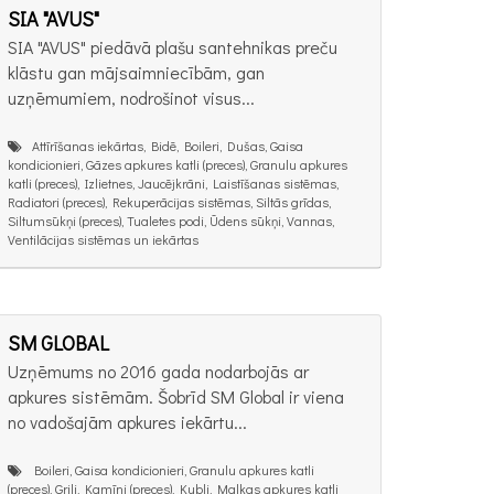
SIA "AVUS"
SIA "AVUS" piedāvā plašu santehnikas preču
klāstu gan mājsaimniecībām, gan
uzņēmumiem, nodrošinot visus...
Attīrīšanas iekārtas, Bidē, Boileri, Dušas, Gaisa
kondicionieri, Gāzes apkures katli (preces), Granulu apkures
katli (preces), Izlietnes, Jaucējkrāni, Laistīšanas sistēmas,
Radiatori (preces), Rekuperācijas sistēmas, Siltās grīdas,
Siltumsūkņi (preces), Tualetes podi, Ūdens sūkņi, Vannas,
Ventilācijas sistēmas un iekārtas
SM GLOBAL
Uzņēmums no 2016 gada nodarbojās ar
apkures sistēmām. Šobrīd SM Global ir viena
no vadošajām apkures iekārtu...
Boileri, Gaisa kondicionieri, Granulu apkures katli
(preces), Grili, Kamīni (preces), Kubli, Malkas apkures katli