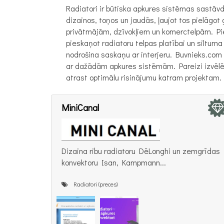
Radiatori ir būtiska apkures sistēmas sastāvd
dizainos, toņos un jaudās, ļaujot tos pielāg
privātmājām, dzīvokļiem un komerctelpām. Piee
pieskaņot radiatoru telpas platībai un siltuma
nodrošina saskaņu ar interjeru. Buvnieks.com l
ar dažādām apkures sistēmām. Pareizi izvēlēt
atrast optimālu risinājumu katram projektam.
MiniCanal
Dizaina ribu radiatoru DēLonghi un zemgrīdas
konvektoru Isan, Kampmann...
Radiatori (preces)