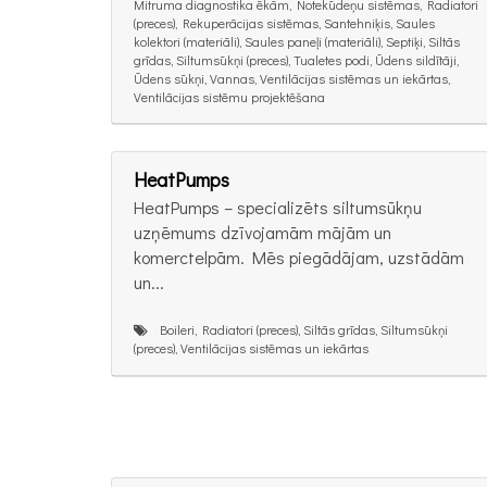
Mitruma diagnostika ēkām, Notekūdeņu sistēmas, Radiatori
(preces), Rekuperācijas sistēmas, Santehniķis, Saules
kolektori (materiāli), Saules paneļi (materiāli), Septiķi, Siltās
grīdas, Siltumsūkņi (preces), Tualetes podi, Ūdens sildītāji,
Ūdens sūkņi, Vannas, Ventilācijas sistēmas un iekārtas,
Ventilācijas sistēmu projektēšana
HeatPumps
HeatPumps – specializēts siltumsūkņu
uzņēmums dzīvojamām mājām un
komerctelpām. Mēs piegādājam, uzstādām
un...
Boileri, Radiatori (preces), Siltās grīdas, Siltumsūkņi
(preces), Ventilācijas sistēmas un iekārtas