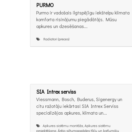
PURMO
Purmo ir vadošais ilgtspējīgu iekštelpu klimata
komforta risinājumu piegādātājs. Mūsu
apkures un dzesēšanas...
Radiatori (preces)
SIA Intrex serviss
Viessmann, Bosch, Buderus, Sigenergy un
citu ražotāju iekārtas! SIA Intrex Serviss
specializējas apkures, klimata un...
Apkures sistēmu montāža, Apkures sistēmu
projektēšana, Ārējo siltumapgādes tīklu un katlumāju