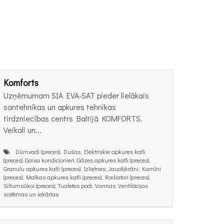
Komforts
Uzņēmumam SIA EVA-SAT pieder lielākais
santehnikas un apkures tehnikas
tirdzniecības centrs Baltijā KOMFORTS.
Veikali un...
Dūmvadi (preces), Dušas, Elektriskie apkures katli
(preces), Gaisa kondicionieri, Gāzes apkures katli (preces),
Granulu apkures katli (preces), Izlietnes, Jaucējkrāni, Kamīni
(preces), Malkas apkures katli (preces), Radiatori (preces),
Siltumsūkņi (preces), Tualetes podi, Vannas, Ventilācijas
sistēmas un iekārtas