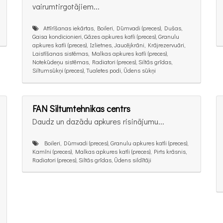
vairumtirgotājiem...
Attīrīšanas iekārtas, Boileri, Dūmvadi (preces), Dušas,
Gaisa kondicionieri, Gāzes apkures katli (preces), Granulu
apkures katli (preces), Izlietnes, Jaucējkrāni, Krājrezervuāri,
Laistīšanas sistēmas, Malkas apkures katli (preces),
Notekūdeņu sistēmas, Radiatori (preces), Siltās grīdas,
Siltumsūkņi (preces), Tualetes podi, Ūdens sūkņi
FAN Siltumtehnikas centrs
Daudz un dazādu apkures risinãjumu...
Boileri, Dūmvadi (preces), Granulu apkures katli (preces),
Kamīni (preces), Malkas apkures katli (preces), Pirts krāsnis,
Radiatori (preces), Siltās grīdas, Ūdens sildītāji