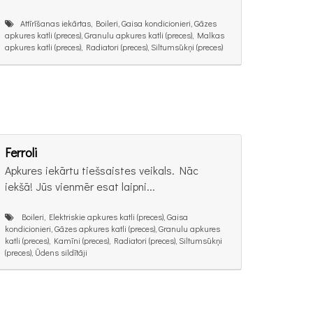
Attīrīšanas iekārtas, Boileri, Gaisa kondicionieri, Gāzes
apkures katli (preces), Granulu apkures katli (preces), Malkas
apkures katli (preces), Radiatori (preces), Siltumsūkņi (preces)
Ferroli
Apkures iekārtu tiešsaistes veikals. Nāc
iekšā! Jūs vienmēr esat laipni...
Boileri, Elektriskie apkures katli (preces), Gaisa
kondicionieri, Gāzes apkures katli (preces), Granulu apkures
katli (preces), Kamīni (preces), Radiatori (preces), Siltumsūkņi
(preces), Ūdens sildītāji