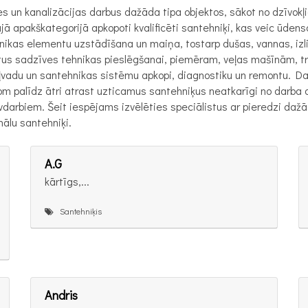
s un kanalizācijas darbus dažāda tipa objektos, sākot no dzīvokļ
apakškategorijā apkopoti kvalificēti santehniķi, kas veic ūdens
as elementu uzstādīšana un maiņa, tostarp dušas, vannas, izliet
stus sadzīves tehnikas pieslēgšanai, piemēram, veļas mašīnām,
ļvadu un santehnikas sistēmu apkopi, diagnostiku un remontu. Dar
om palīdz ātri atrast uzticamus santehniķus neatkarīgi no darba 
rbiem. Šeit iespējams izvēlēties speciālistus ar pieredzi dažā
nālu santehniķi.
A.G
kārtīgs,...
Santehniķis
Andris