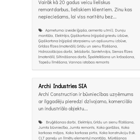
Vairāk kā 20 gadus veicu lieliskus
remontdarbus, lieliskiem klientiem. Zinu kas
nepieciešams, lai viss noritētu bez...
Apmetuma izveide (ģipša, cementa u.tml.), Durvju
montāža, Elektriķis, Ģipškartona (riģipša) griestu izbūve,
Ģipškartona (riģipša) starpsienu un apšuvumu izbūve,
Grīdas flīzes (materiāli), Grīdu un sienu flīzēšana,
Hidroizolācijas darbi, Iekšdarbi, Santehniķis, Sienas flīzes
(materiāli), Siltināšanas darbi, Špaktelēšana un krāsošana,
Tapešu līmēšana, Vannas istabas remonts
Archi Industries SIA
Archi Construction ir būvniecības uzņēmums
ar ilggadēju pieredzi dzīvojamo, komerciālo
un industriālo objektu...
Bruģēšanas darbi, Elektriķis, Grīdu un sienu flīzēšana,
Jumta būvniecība, Jumta remonts, Koka garāžas, Koka
karkasa mājas, Koka karkasa pirtis, Koka konstrukciju (t.sk.
CLT paneļu un līmētu elementu) montāža, Mūrēšanas