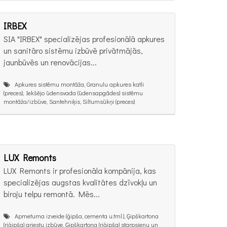
IRBEX
SIA "IRBEX" specializējas profesionālā apkures
un sanitāro sistēmu izbūvē privātmājās,
jaunbūvēs un renovācijas...
Apkures sistēmu montāža, Granulu apkures katli
(preces), Iekšējo ūdensvada (ūdensapgādes) sistēmu
montāža/izbūve, Santehniķis, Siltumsūkņi (preces)
LUX Remonts
LUX Remonts ir profesionāla kompānija, kas
specializējas augstas kvalitātes dzīvokļu un
biroju telpu remontā. Mēs...
Apmetuma izveide (ģipša, cementa u.tml.), Ģipškartona
(riģipša) griestu izbūve, Ģipškartona (riģipša) starpsienu un