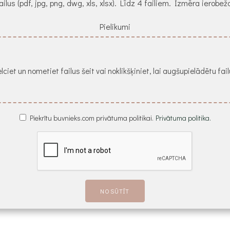
ailus (pdf, jpg, png, dwg, xls, xlsx). Līdz 4 failiem. Izmēra ierob
Pielikumi
lciet un nometiet failus šeit vai noklikšķiniet, lai augšupielādētu fai
Piekrītu buvnieks.com privātuma politikai.
Privātuma politika.