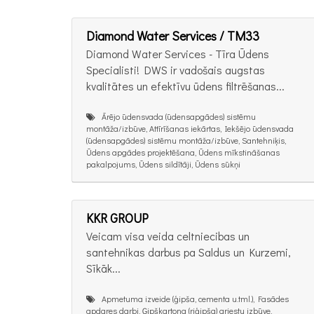
Diamond Water Services / TM33
Diamond Water Services - Tīra Ūdens
Specialisti! DWS ir vadošais augstas
kvalitātes un efektīvu ūdens filtrēšanas...
Ārējo ūdensvada (ūdensapgādes) sistēmu
montāža/izbūve, Attīrīšanas iekārtas, Iekšējo ūdensvada
(ūdensapgādes) sistēmu montāža/izbūve, Santehniķis,
Ūdens apgādes projektēšana, Ūdens mīkstināšanas
pakalpojums, Ūdens sildītāji, Ūdens sūkņi
KKR GROUP
Veicam visa veida celtniecibas un
santehnikas darbus pa Saldus un Kurzemi,
Sīkāk...
Apmetuma izveide (ģipša, cementa u.tml.), Fasādes
apdares darbi, Ģipškartona (riģipša) griestu izbūve,