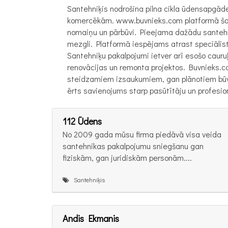
Santehniķis nodrošina pilna cikla ūdensapgāde
komercēkām. www.buvnieks.com platformā šajā 
nomaiņu un pārbūvi. Pieejama dažādu santehnik
mezgli. Platformā iespējams atrast speciāli
Santehniķu pakalpojumi ietver arī esošo cauru
renovācijas un remonta projektos. Buvnieks.c
steidzamiem izsaukumiem, gan plānotiem būvda
ērts savienojums starp pasūtītāju un profesio
112 Ūdens
No 2009 gada mūsu firma piedāvā visa veida
santehnikas pakalpojumu sniegšanu gan
fiziskām, gan juridiskām personām....
Santehniķis
Andis Ekmanis