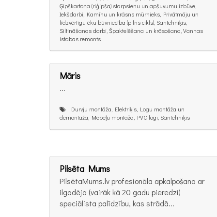
Ģipškartona (riģipša) starpsienu un apšuvumu izbūve,
Iekšdarbi, Kamīnu un krāsns mūrnieks, Privātmāju un
līdzvērtīgu ēku būvniecība (pilns cikls), Santehniķis,
Siltināšanas darbi, Špaktelēšana un krāsošana, Vannas
istabas remonts
Māris
...
Durvju montāža, Elektriķis, Logu montāža un
demontāža, Mēbeļu montāža, PVC logi, Santehniķis
Pilsēta Mums
PilsētaMums.lv profesionāla apkalpošana ar
ilgadēja (vairāk kā 20 gadu pieredzi)
speciālista palīdzību, kas strādā...