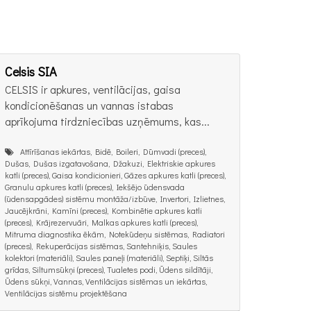
Celsis SIA
CELSIS ir apkures, ventilācijas, gaisa
kondicionēšanas un vannas istabas
aprīkojuma tirdzniecības uzņēmums, kas...
Attīrīšanas iekārtas, Bidē, Boileri, Dūmvadi (preces),
Dušas, Dušas izgatavošana, Džakuzi, Elektriskie apkures
katli (preces), Gaisa kondicionieri, Gāzes apkures katli (preces),
Granulu apkures katli (preces), Iekšējo ūdensvada
(ūdensapgādes) sistēmu montāža/izbūve, Invertori, Izlietnes,
Jaucējkrāni, Kamīni (preces), Kombinētie apkures katli
(preces), Krājrezervuāri, Malkas apkures katli (preces),
Mitruma diagnostika ēkām, Notekūdeņu sistēmas, Radiatori
(preces), Rekuperācijas sistēmas, Santehniķis, Saules
kolektori (materiāli), Saules paneļi (materiāli), Septiķi, Siltās
grīdas, Siltumsūkņi (preces), Tualetes podi, Ūdens sildītāji,
Ūdens sūkņi, Vannas, Ventilācijas sistēmas un iekārtas,
Ventilācijas sistēmu projektēšana