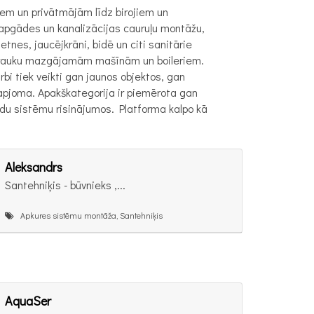
iem un privātmājām līdz birojiem un
apgādes un kanalizācijas cauruļu montāžu,
nes, jaucējkrāni, bidē un citi sanitārie
 trauku mazgājamām mašīnām un boileriem.
bi tiek veikti gan jaunos objektos, gan
apjoma. Apakškategorija ir piemērota gan
du sistēmu risinājumos. Platforma kalpo kā
Aleksandrs
Santehniķis - būvnieks ,...
Apkures sistēmu montāža, Santehniķis
AquaSer