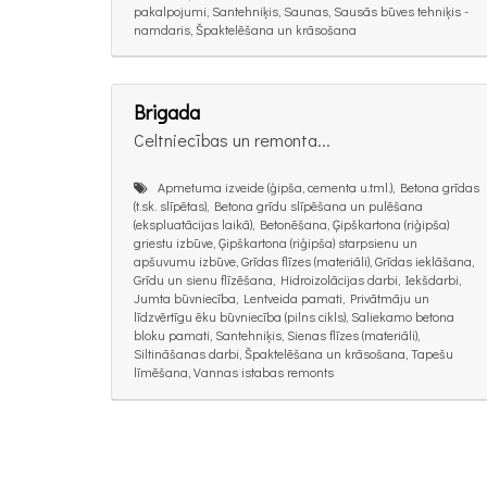
pakalpojumi, Santehniķis, Saunas, Sausās būves tehniķis -
namdaris, Špaktelēšana un krāsošana
Brigada
Celtniecības un remonta...
Apmetuma izveide (ģipša, cementa u.tml.), Betona grīdas
(t.sk. slīpētas), Betona grīdu slīpēšana un pulēšana
(ekspluatācijas laikā), Betonēšana, Ģipškartona (riģipša)
griestu izbūve, Ģipškartona (riģipša) starpsienu un
apšuvumu izbūve, Grīdas flīzes (materiāli), Grīdas ieklāšana,
Grīdu un sienu flīzēšana, Hidroizolācijas darbi, Iekšdarbi,
Jumta būvniecība, Lentveida pamati, Privātmāju un
līdzvērtīgu ēku būvniecība (pilns cikls), Saliekamo betona
bloku pamati, Santehniķis, Sienas flīzes (materiāli),
Siltināšanas darbi, Špaktelēšana un krāsošana, Tapešu
līmēšana, Vannas istabas remonts