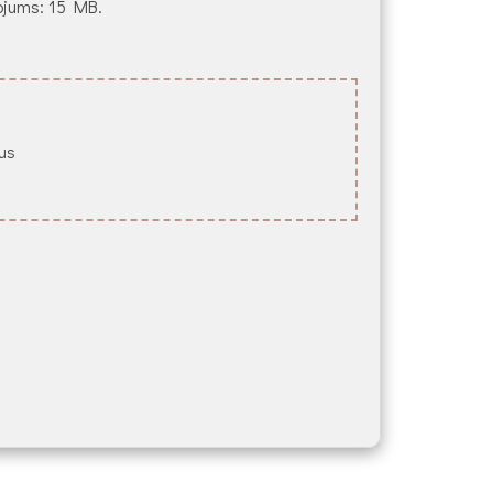
ežojums: 15 MB.
lus