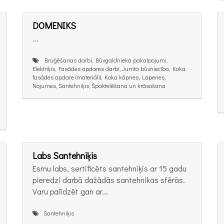
DOMENIKS
...
Bruģēšanas darbi, Būvgaldnieka pakalpojumi,
Elektriķis, Fasādes apdares darbi, Jumta būvniecība, Koka
fasādes apdare (materiāli), Koka kāpnes, Lapenes,
Nojumes, Santehniķis, Špaktelēšana un krāsošana
Labs Santehniķis
Esmu labs, sertificēts santehniķis ar 15 gadu
pieredzi darbā dažādās santehnikas sfērās.
Varu palīdzēt gan ar...
Santehniķis