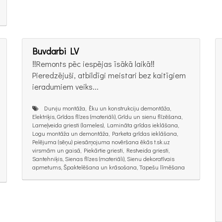
Buvdarbi LV
‼️Remonts pēc iespējas īsākā laikā‼️
Pieredzējuši, atbildīgi meistari bez kaitīgiem
ieradumiem veiks...
Durvju montāža, Ēku un konstrukciju demontāža,
Elektriķis, Grīdas flīzes (materiāli), Grīdu un sienu flīzēšana,
Lameļveida griesti (lameles), Lamināta grīdas ieklāšana,
Logu montāža un demontāža, Parketa grīdas ieklāšana,
Pelējuma (sēņu) piesārņojuma novēršana ēkās t.sk.uz
virsmām un gaisā, Piekārtie griesti, Restveida griesti,
Santehniķis, Sienas flīzes (materiāli), Sienu dekoratīvais
apmetums, Špaktelēšana un krāsošana, Tapešu līmēšana