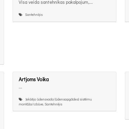
Visa veida santehnikas pakalpojum,...
Santehniķis
Artjoms Voika
...
Iekšējo ūdensvada (ūdensapgādes) sistēmu
montāža/izbūve, Santehniķis