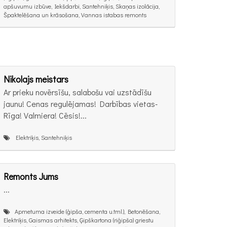
apšuvumu izbūve, Iekšdarbi, Santehniķis, Skaņas izolācija,
Špaktelēšana un krāsošana, Vannas istabas remonts
Nikolajs meistars
Ar prieku novērsīšu, salabošu vai uzstādīšu
jaunu! Cenas regulējamas! Darbības vietas-
Rīga! Valmiera! Cēsis!...
Elektriķis, Santehniķis
Remonts Jums
...
Apmetuma izveide (ģipša, cementa u.tml.), Betonēšana,
Elektriķis, Gaismas arhitekts, Ģipškartona (riģipša) griestu