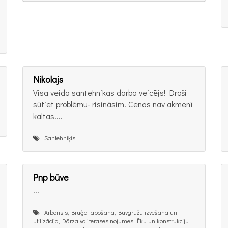
Nikolajs
Visa veida santehnikas darba veicējs! Droši
sūtiet problēmu- risināsim! Cenas nav akmenī
kaltas....
Santehniķis
Pnp būve
...
Arborists, Bruģa labošana, Būvgružu izvešana un
utilizācija, Dārza vai terases nojumes, Ēku un konstrukciju