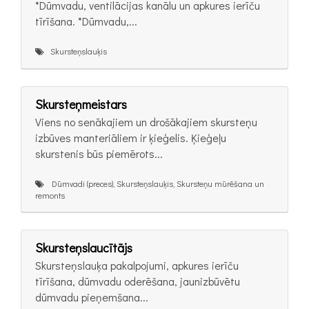
*Dūmvadu, ventilācijas kanālu un apkures ierīču
tīrīšana. *Dūmvadu,...
Skursteņslauķis
Skursteņmeistars
Viens no senākajiem un drošākajiem skursteņu
izbūves manteriāliem ir ķieģelis. Ķieģeļu
skurstenis būs piemērots...
Dūmvadi (preces), Skursteņslauķis, Skursteņu mūrēšana un
remonts
Skursteņslaucītājs
Skursteņslauķa pakalpojumi, apkures ierīču
tīrīšana, dūmvadu oderēšana, jaunizbūvētu
dūmvadu pieņemšana...