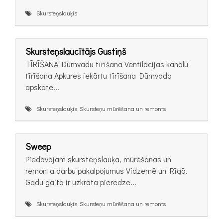
Skursteņslauķis
Skursteņslaucītājs Gustiņš
TĪRĪŠANA Dūmvadu tīrīšana Ventilācijas kanālu
tīrīšana Apkures iekārtu tīrīšana Dūmvada
apskate...
Skursteņslauķis, Skursteņu mūrēšana un remonts
Sweep
Piedāvājam skursteņslauķa, mūrēšanas un
remonta darbu pakalpojumus Vidzemē un Rīgā.
Gadu gaitā ir uzkrāta pieredze...
Skursteņslauķis, Skursteņu mūrēšana un remonts