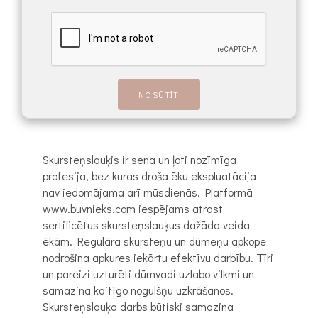
Skursteņslauķis ir sena un ļoti nozīmīga
profesija, bez kuras droša ēku ekspluatācija
nav iedomājama arī mūsdienās. Platformā
www.buvnieks.com iespējams atrast
sertificētus skursteņslauķus dažāda veida
ēkām. Regulāra skursteņu un dūmeņu apkope
nodrošina apkures iekārtu efektīvu darbību. Tīri
un pareizi uzturēti dūmvadi uzlabo vilkmi un
samazina kaitīgo nogulšņu uzkrāšanos.
Skursteņslauķa darbs būtiski samazina