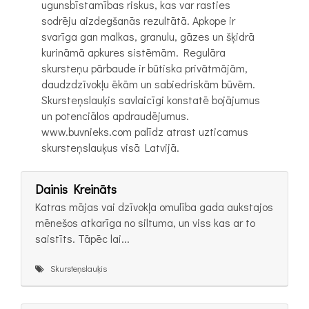
ugunsbīstamības riskus, kas var rasties
sodrēju aizdegšanās rezultātā. Apkope ir
svarīga gan malkas, granulu, gāzes un šķidrā
kurināmā apkures sistēmām. Regulāra
skursteņu pārbaude ir būtiska privātmājām,
daudzdzīvokļu ēkām un sabiedriskām būvēm.
Skursteņslauķis savlaicīgi konstatē bojājumus
un potenciālos apdraudējumus.
www.buvnieks.com palīdz atrast uzticamus
skursteņslauķus visā Latvijā.
Dainis Kreināts
Katras mājas vai dzīvokļa omulība gada aukstajos
mēnešos atkarīga no siltuma, un viss kas ar to
saistīts. Tāpēc lai...
Skursteņslauķis