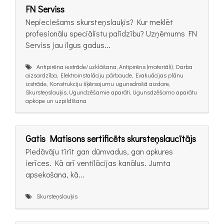
FN Serviss
Nepieciešams skursteņslauķis? Kur meklēt
profesionālu speciālistu palīdzību? Uzņēmums FN
Serviss jau ilgus gadus...
Antipirēna iestrāde/uzklāšana, Antipirēns (materiāli), Darba
aizsardzība, Elektroinstalāciju pārbaude, Evakuācijas plānu
izstrāde, Konstrukciju šķērsojumu ugunsdrošā aizdare,
Skursteņslauķis, Ugundzēšamie aparāti, Ugunsdzēšamo aparātu
apkope un uzpildīšana
Gatis Matisons sertificēts skursteņslaucītājs
Piedāvāju tīrīt gan dūmvadus, gan apkures
ierīces. Kā arī ventilācijas kanālus. Jumta
apsekošana, kā...
Skursteņslauķis