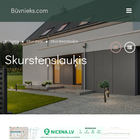
Būvnieks.com
Sākums
Skursteņi
Skursteņslauķis
Skursteņslauķis