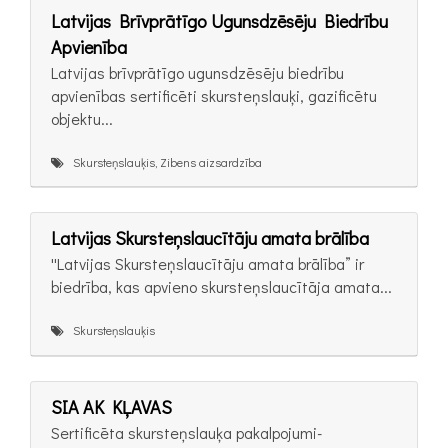
Latvijas Brīvprātīgo Ugunsdzēsēju Biedrību
Apvienība
Latvijas brīvprātīgo ugunsdzēsēju biedrību
apvienības sertificēti skursteņslauķi, gazificētu
objektu...
Skursteņslauķis, Zibens aizsardzība
Latvijas Skursteņslaucītāju amata brālība
''Latvijas Skursteņslaucītāju amata brālība” ir
biedrība, kas apvieno skursteņslaucītāja amata...
Skursteņslauķis
SIA AK KĻAVAS
Sertificēta skursteņslauķa pakalpojumi-