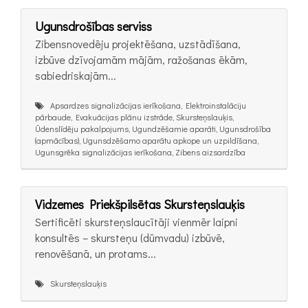
Ugunsdrošības serviss
Zibensnovedēju projektēšana, uzstādīšana,
izbūve dzīvojamām mājām, ražošanas ēkām,
sabiedriskajām...
Apsardzes signalizācijas ierīkošana, Elektroinstalāciju
pārbaude, Evakuācijas plānu izstrāde, Skursteņslauķis,
Ūdenslīdēju pakalpojums, Ugundzēšamie aparāti, Ugunsdrošība
(apmācības), Ugunsdzēšamo aparātu apkope un uzpildīšana,
Ugunsgrēka signalizācijas ierīkošana, Zibens aizsardzība
Vidzemes Priekšpilsētas Skursteņslauķis
Sertificēti skursteņslaucītāji vienmēr laipni
konsultēs – skursteņu (dūmvadu) izbūvē,
renovēšanā, un protams...
Skursteņslauķis