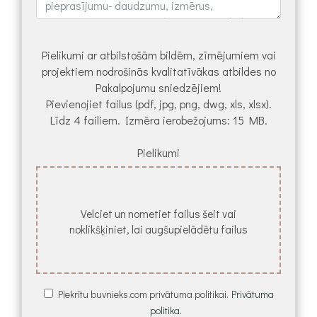
Pielikumi ar atbilstošām bildēm, zīmējumiem vai
projektiem nodrošinās kvalitatīvākas atbildes no
Pakalpojumu sniedzējiem!
Pievienojiet failus (pdf, jpg, png, dwg, xls, xlsx).
Līdz 4 failiem. Izmēra ierobežojums: 15 MB.
Pielikumi
Velciet un nometiet failus šeit vai
noklikšķiniet, lai augšupielādētu failus
Piekrītu buvnieks.com privātuma politikai.
Privātuma
politika.