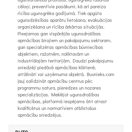
cēloņi, preventīvie pasākumi, kā arī pareiza
rīcība ugunsgrēka gadījumā. Tiek apgūta
ugunsdzēsības aparātu lietošana, evakuācijas
organizēšana un rīcība ārkārtas situācijās.
Pieejamas gan vispārējās ugunsdrošības
apmācības birojiem un pakalpojumu sektoram,
gan specializētas apmācības būvniecības
objektiem, ražotnēm, noliktavām un
industriālajām teritorijām. Daudzi pakalpojumu
sniedzēji piedāvā apmācības klātienē,
attālināti vai uzņēmuma objektā. Buvnieks.com
ļauj salīdzināt apmācību centrus pēc
programmu satura, pieredzes un nozares
specializācijas. Meklējot ugunsdrošības
apmācības, platformā iespējams ātri atrast
kvalificētus un normatīviem atbilstošus
apmācību sniedzējus.