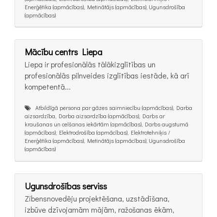
Enerģētika (apmācības), Metinātājs (apmācības), Ugunsdrošība
(apmācības)
Mācību centrs Liepa
Liepa ir profesionālās tālākizglītības un
profesionālās pilnveides izglītības iestāde, kā arī
kompetentā...
Atbildīgā persona par gāzes saimniecību (apmācības), Darba
aizsardzība, Darba aizsardzība (apmācības), Darbs ar
kraušanas un celšanas iekārtām (apmācības), Darbs augstumā
(apmācības), Elektrodrošība (apmācības), Elektrotehniķis /
Enerģētika (apmācības), Metinātājs (apmācības), Ugunsdrošība
(apmācības)
Ugunsdrošības serviss
Zibensnovedēju projektēšana, uzstādīšana,
izbūve dzīvojamām mājām, ražošanas ēkām,