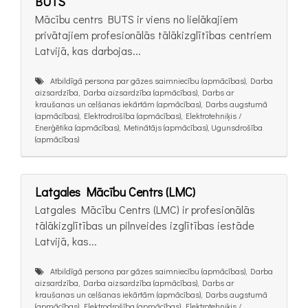
BUTS
Mācību centrs BUTS ir viens no lielākajiem
privātajiem profesionālās tālākizglītības centriem
Latvijā, kas darbojas...
Atbildīgā persona par gāzes saimniecību (apmācības), Darba
aizsardzība, Darba aizsardzība (apmācības), Darbs ar
kraušanas un celšanas iekārtām (apmācības), Darbs augstumā
(apmācības), Elektrodrošība (apmācības), Elektrotehniķis /
Enerģētika (apmācības), Metinātājs (apmācības), Ugunsdrošība
(apmācības)
Latgales Mācību Centrs (LMC)
Latgales Mācību Centrs (LMC) ir profesionālās
tālākizglītības un pilnveides izglītības iestāde
Latvijā, kas...
Atbildīgā persona par gāzes saimniecību (apmācības), Darba
aizsardzība, Darba aizsardzība (apmācības), Darbs ar
kraušanas un celšanas iekārtām (apmācības), Darbs augstumā
(apmācības), Elektrodrošība (apmācības), Elektrotehniķis /