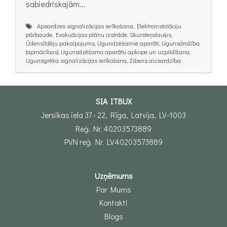
sabiedriskajām...
Apsardzes signalizācijas ierīkošana, Elektroinstalāciju
pārbaude, Evakuācijas plānu izstrāde, Skursteņslauķis,
Ūdenslīdēju pakalpojums, Ugundzēšamie aparāti, Ugunsdrošība
(apmācības), Ugunsdzēšamo aparātu apkope un uzpildīšana,
Ugunsgrēka signalizācijas ierīkošana, Zibens aizsardzība
SIA ITBUX
Jersikas iela 37 - 22, Rīga, Latvija, LV-1003
Reģ. Nr. 40203573889
PVN reģ. Nr. LV40203573889
Uzņēmums
Par Mums
Kontakti
Blogs