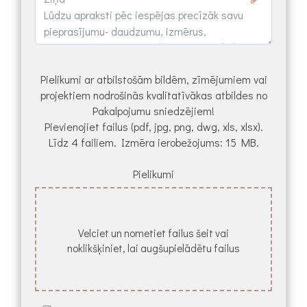
Pielikumi ar atbilstošām bildēm, zīmējumiem vai
projektiem nodrošinās kvalitatīvākas atbildes no
Pakalpojumu sniedzējiem!
Pievienojiet failus (pdf, jpg, png, dwg, xls, xlsx).
Līdz 4 failiem. Izmēra ierobežojums: 15 MB.
Pielikumi
Velciet un nometiet failus šeit vai
noklikšķiniet, lai augšupielādētu failus