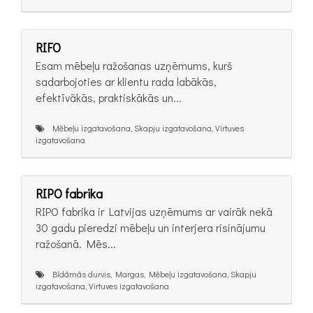
RIFO
Esam mēbeļu ražošanas uzņēmums, kurš
sadarbojoties ar klientu rada labākās,
efektīvākās, praktiskākās un...
Mēbeļu izgatavošana, Skapju izgatavošana, Virtuves
izgatavošana
RIPO fabrika
RIPO fabrika ir Latvijas uzņēmums ar vairāk nekā
30 gadu pieredzi mēbeļu un interjera risinājumu
ražošanā. Mēs...
Bīdāmās durvis, Margas, Mēbeļu izgatavošana, Skapju
izgatavošana, Virtuves izgatavošana