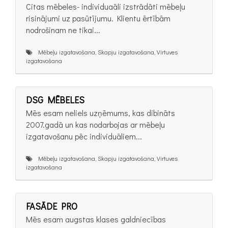
Citas mēbeles- individuaāli izstrādāti mēbeļu
risinājumi uz pasūtījumu. Klientu ērtībām
nodrošinam ne tikai...
Mēbeļu izgatavošana, Skapju izgatavošana, Virtuves
izgatavošana
DSG MĒBELES
Mēs esam neliels uzņēmums, kas dibināts
2007.gadā un kas nodarbojas ar mēbeļu
izgatavošanu pēc individuāliem...
Mēbeļu izgatavošana, Skapju izgatavošana, Virtuves
izgatavošana
FASĀDE PRO
Mēs esam augstas klases galdniecības