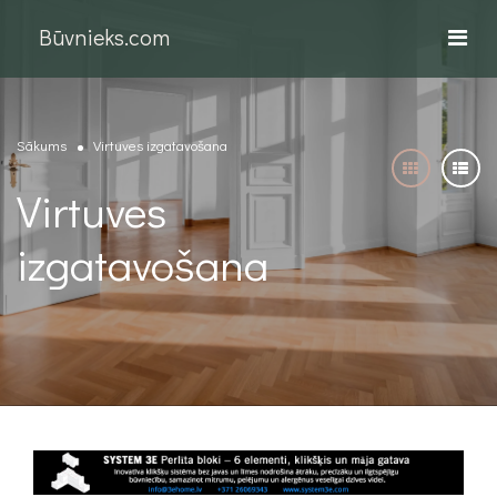
Būvnieks.com
Sākums
Virtuves izgatavošana
Virtuves
izgatavošana