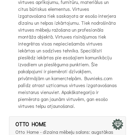
virtuves aprīkojumu, furnitūru, materiālus un
citus būtiskus elementus. Virtuves
izgatavošana tiek saskaņota ar esošo interjera
dizainu un telpas izkārtojumu. Tiek nodrošināta
virtuves mēbeļu ražošana un profesionāla
montāža objektā. Virtuves risinājumos tiek
integrētas visas nepieciešamās virtuves
iekārtas un sadzīves tehnika. Speciālisti
pieslēdz iekārtas pie esošajiem komunikāciju
izvadiem un pieslēguma punktiem. Šie
pakalpojumi ir piemēroti dzīvokļiem,
privātmājām un komerctelpām. Buvnieks.com
palīdz atrast uzticamus virtuves izgatavošanas
meistarus vienuviet. Apakškategorija ir
piemērota gan jaunām virtuvēm, gan esošo
virtuves telpu atjaunošanai.
OTTO HOME
Otto Home - dizaina mēbeļu salons: augstākas