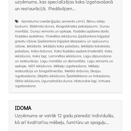
uzņēmums, kas specializējas koka izgatavošanā
un restaurācijā. Piedāvājam...
Apmetuma izveide (ģipša, cementa u.tml.), Bērnu rotaļu
laukumi, Bīdāmās durvis, Būvgaldnieka pakalpojumi, Durvju
montāža, Durvju remonts un apkope, Fasādes apdares darbi,
Fasādes sastatnes, Finierētas iekšdurvis, Ģipškartona (riģipša)
griestu izbūve, Ģipškartona (riģipša) starpsienu un apšuvumu
izbūve, Iekšdarbi, Iekšējās koka palodzes, Iekšējās kokskaidu
palodzes, Koka ārdurvis, Koka fasādes apdare (materiāli), Koka
iekšdurvis, Koka logi, Laminētas iekšdurvis, Logu atjaunošana
un restaurācija, Logu montāža un demontāža, Logu remonts un
apkope, MDF iekšdurvis, Mēbeļu izgatavošana, Mēbeļu
restaurācija un būvgaldniecība, Metāla ārdurvis, Skapju
izgatavošana, Slēptās iekšdurvis, Špaktelēšana un krāsošana,
Stikla iekšdurvis, Ugunsdrošās durvis, Vēsturiskie logi, Virtuves
izgatavošana
IDOMA
Uzņēmums ar vairāk 12 gadu pieredzi individuālu,
kā arī kvalitatīvu mēbeļu, furnitūru un spoguļu...