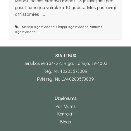
Mēbeļu salons piedāvā mēbeļu izgatavošanu pēc
pasūtījuma jau vairāk kā 10 gadus. Mēs pastāvīgi
attīstamies ,...
Mēbeļu izgatavošana, Skapju izgatavošana, Virtuves
izgatavošana
SIA ITBUX
Jersikas iela 37 - 22, Rīga, Latvija, LV-1003
Reģ. Nr. 40203573889
PVN reģ. Nr. LV40203573889
Uzņēmums
Par Mums
Kontakti
Blogs