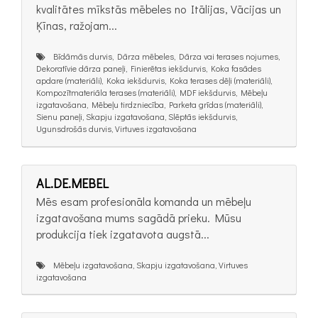
kvalitātes mīkstās mēbeles no Itālijas, Vācijas un
Ķīnas, ražojam...
Bīdāmās durvis, Dārza mēbeles, Dārza vai terases nojumes,
Dekoratīvie dārza paneļi, Finierētas iekšdurvis, Koka fasādes
apdare (materiāli), Koka iekšdurvis, Koka terases dēļi (materiāli),
Kompozītmateriāla terases (materiāli), MDF iekšdurvis, Mēbeļu
izgatavošana, Mēbeļu tirdzniecība, Parketa grīdas (materiāli),
Sienu paneļi, Skapju izgatavošana, Slēptās iekšdurvis,
Ugunsdrošās durvis, Virtuves izgatavošana
AL.DE.MEBEL
Mēs esam profesionāla komanda un mēbeļu
izgatavošana mums sagādā prieku. Mūsu
produkcija tiek izgatavota augstā...
Mēbeļu izgatavošana, Skapju izgatavošana, Virtuves
izgatavošana