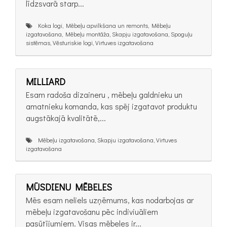
līdzsvarā starp...
Koka logi, Mēbeļu apvilkšana un remonts, Mēbeļu
izgatavošana, Mēbeļu montāža, Skapju izgatavošana, Spoguļu
sistēmas, Vēsturiskie logi, Virtuves izgatavošana
MILLIARD
Esam radoša dizaineru , mēbeļu galdnieku un
amatnieku komanda, kas spēj izgatavot produktu
augstākajā kvalitātē,...
Mēbeļu izgatavošana, Skapju izgatavošana, Virtuves
izgatavošana
MŪSDIENU MĒBELES
Mēs esam neliels uzņēmums, kas nodarbojas ar
mēbeļu izgatavošanu pēc indiviuāliem
pasūtījumiem. Visas mēbeles ir...