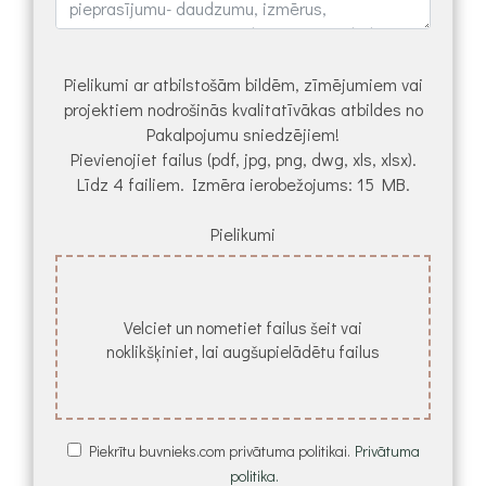
Pielikumi ar atbilstošām bildēm, zīmējumiem vai
projektiem nodrošinās kvalitatīvākas atbildes no
Pakalpojumu sniedzējiem!
Pievienojiet failus (pdf, jpg, png, dwg, xls, xlsx).
Līdz 4 failiem. Izmēra ierobežojums: 15 MB.
Pielikumi
Velciet un nometiet failus šeit vai
noklikšķiniet, lai augšupielādētu failus
Piekrītu buvnieks.com privātuma politikai.
Privātuma
politika.