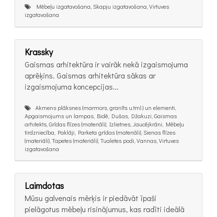
Mēbeļu izgatavošana, Skapju izgatavošana, Virtuves
izgatavošana
Krassky
Gaismas arhitektūra ir vairāk nekā izgaismojuma
aprēķins. Gaismas arhitektūra sākas ar
izgaismojuma koncepcijas...
Akmens plāksnes (marmors, granīts u.tml.) un elementi,
Apgaismojums un lampas, Bidē, Dušas, Džakuzi, Gaismas
arhitekts, Grīdas flīzes (materiāli), Izlietnes, Jaucējkrāni, Mēbeļu
tirdzniecība, Paklāji, Parketa grīdas (materiāli), Sienas flīzes
(materiāli), Tapetes (materiāli), Tualetes podi, Vannas, Virtuves
izgatavošana
Laimdotas
Mūsu galvenais mērķis ir piedāvāt īpaši
pielāgotus mēbeļu risinājumus, kas radīti ideālā