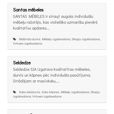
Santas mēbeles
SANTAS MĒBELES ir strauji augošs individuālu
mēbeļu ražotājs, kas vislielāko uzmanību pievērš
kvalitatīvu apdares...
Bīdāmās durvis, Mēbeļu izgatavošana, Skapju izgatavošana,
Virtuves izgatavošana
Seldedze
Seldedze SIA izgatavo kvalitatītas mēbeles,
durvis un kāpnes pēc individuāla pasūtījuma.
Strādājam ar masīvkoku,...
Koka iekšdurvis, Koka kāpnes, Mēbeļu izgatavošana, Skapju
izgatavošana, Virtuves izgatavošana