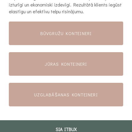
izturīgi un ekonomiski izdevīgi. Rezultātā klients iegūst
elastīgu un efektīvu telpu risinājumu.
BŪVGRUŽU KONTEINERI
JŪRAS KONTEINERI
UZGLABĀŠANAS KONTEINERI
SIA ITBUX