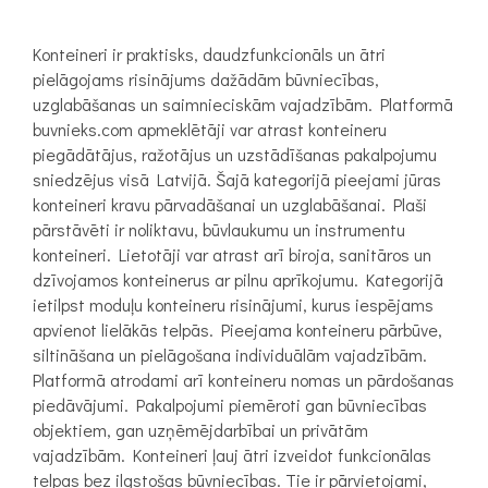
Konteineri ir praktisks, daudzfunkcionāls un ātri
pielāgojams risinājums dažādām būvniecības,
uzglabāšanas un saimnieciskām vajadzībām. Platformā
buvnieks.com apmeklētāji var atrast konteineru
piegādātājus, ražotājus un uzstādīšanas pakalpojumu
sniedzējus visā Latvijā. Šajā kategorijā pieejami jūras
konteineri kravu pārvadāšanai un uzglabāšanai. Plaši
pārstāvēti ir noliktavu, būvlaukumu un instrumentu
konteineri. Lietotāji var atrast arī biroja, sanitāros un
dzīvojamos konteinerus ar pilnu aprīkojumu. Kategorijā
ietilpst moduļu konteineru risinājumi, kurus iespējams
apvienot lielākās telpās. Pieejama konteineru pārbūve,
siltināšana un pielāgošana individuālām vajadzībām.
Platformā atrodami arī konteineru nomas un pārdošanas
piedāvājumi. Pakalpojumi piemēroti gan būvniecības
objektiem, gan uzņēmējdarbībai un privātām
vajadzībām. Konteineri ļauj ātri izveidot funkcionālas
telpas bez ilgstošas būvniecības. Tie ir pārvietojami,