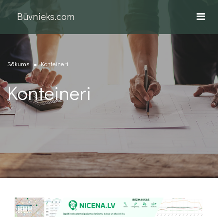
Būvnieks.com
Sākums
Konteineri
Konteineri