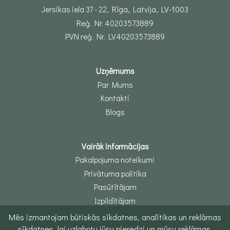
Jersikas iela 37 - 22, Rīga, Latvija, LV-1003
Reģ. Nr. 40203573889
PVN reģ. Nr. LV40203573889
Uzņēmums
Par Mums
Kontakti
Blogs
Vairāk informācijas
Pakalpojuma noteikumi
Privātuma politika
Pasūtītājam
Izpildītājam
Mēs izmantojam būtiskās sīkdatnes, analītikas un reklāmas
sīkdatnes, lai uzlabotu jūsu pieredzi un mūsu reklāmas.