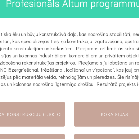
ūtiska ēku un būvju konstrukcīvā daļa, kas nodrošina stabilitāti, n
ari, kas specializējas tieši šo konstrukciju izgatavošanā, apstrā
mta konstrukcijām un karkasiem. Pieejamas arī līmētās koka sijas
a sijas un kolonnas industriāliem, komerciāliem un privātiem objekti
zlabošana rekonstrukcijas projektos. Pieejama siju labošana un re
lāzergriešanai, frēzēšanai, locīšanai un virpošanai, kas ļauj p
ējus pēc materiāla veida, tehnoloģijām un pieredzes. Šie risināj
ijas un kolonnas nodrošina ilgtermiņa drošību. Rezultātā projekts 
ANA UN VIRPOŠANA
KA KONSTRUKCIJU (T.SK. CLT PANEĻU UN LĪMĒTU ELEMENT
KOKA SIJAS