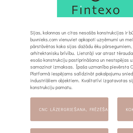
Sijas, kolonnas un citas nesošās konstrukcijas ir b
buvnieks.com vienuviet apkopoti uzņēmumi un meist
pārstāvētas koka sijas dažādu ēku pārsegumiem, ju
arhitektonisku brīvību. Lietotāji var atrast tēraud
esošo konstrukciju pastiprināšana un nestspējas u
samazinot izmaksas. Īpaša uzmanība pievērsta CNC 
Platformā iespējams salīdzināt pakalpojumu sniedz
industriāliem objektiem. Kvalitatīvi izgatavotas s
konstrukciju pamatu.
CNC LĀZERGRIEŠANA, FRĒZĒŠANA, LOCĪŠ
KO