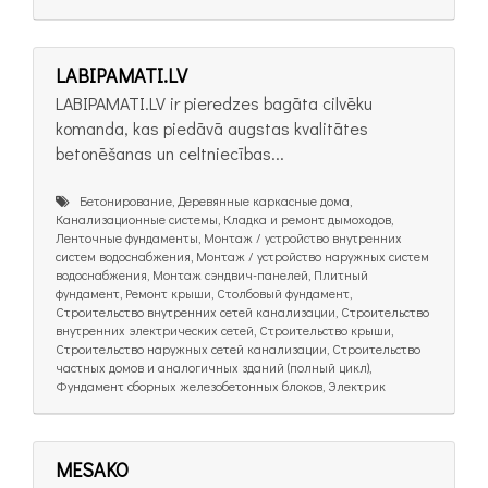
LABIPAMATI.LV
LABIPAMATI.LV ir pieredzes bagāta cilvēku
komanda, kas piedāvā augstas kvalitātes
betonēšanas un celtniecības...
Бетонирование, Деревянные каркасные дома,
Канализационные системы, Кладка и ремонт дымоходов,
Ленточные фундаменты, Монтаж / устройство внутренних
систем водоснабжения, Монтаж / устройство наружных систем
водоснабжения, Монтаж сэндвич-панелей, Плитный
фундамент, Ремонт крыши, Столбовый фундамент,
Строительство внутренних сетей канализации, Строительство
внутренних электрических сетей, Строительство крыши,
Строительство наружных сетей канализации, Строительство
частных домов и аналогичных зданий (полный цикл),
Фундамент сборных железобетонных блоков, Электрик
MESAKO