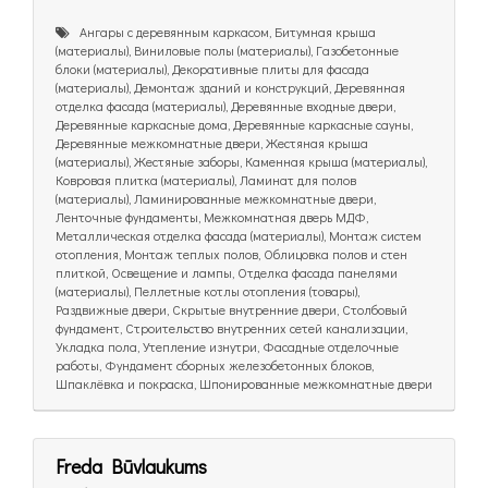
Ангары с деревянным каркасом, Битумная крыша
(материалы), Виниловые полы (материалы), Газобетонные
блоки (материалы), Декоративные плиты для фасада
(материалы), Демонтаж зданий и конструкций, Деревянная
отделка фасада (материалы), Деревянные входные двери,
Деревянные каркасные дома, Деревянные каркасные сауны,
Деревянные межкомнатные двери, Жестяная крыша
(материалы), Жестяные заборы, Каменная крыша (материалы),
Ковровая плитка (материалы), Ламинат для полов
(материалы), Ламинированные межкомнатные двери,
Ленточные фундаменты, Межкомнатная дверь МДФ,
Металлическая отделка фасада (материалы), Монтаж систем
отопления, Монтаж теплых полов, Облицовка полов и стен
плиткой, Освещение и лампы, Отделка фасада панелями
(материалы), Пеллетные котлы отопления (товары),
Раздвижные двери, Скрытые внутренние двери, Столбовый
фундамент, Строительство внутренних сетей канализации,
Укладка пола, Утепление изнутри, Фасадные отделочные
работы, Фундамент сборных железобетонных блоков,
Шпаклёвка и покраска, Шпонированные межкомнатные двери
Freda Būvlaukums