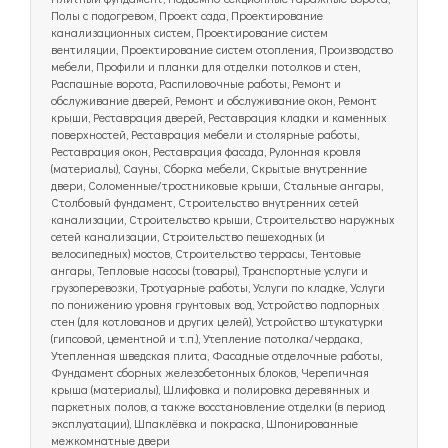
Полы с подогревом, Проект сада, Проектирование
канализационных систем, Проектирование систем
вентиляции, Проектирование систем отопления, Производство
мебели, Профили и планки для отделки потолков и стен,
Распашные ворота, Распиловочные работы, Ремонт и
обслуживание дверей, Ремонт и обслуживание окон, Ремонт
крыши, Реставрация дверей, Реставрация кладки и каменных
поверхностей, Реставрация мебели и столярные работы,
Реставрация окон, Реставрация фасада, Рулонная кровля
(материалы), Сауны, Сборка мебели, Скрытые внутренние
двери, Соломенные/тростниковые крыши, Стальные ангары,
Столбовый фундамент, Строительство внутренних сетей
канализации, Строительство крыши, Строительство наружных
сетей канализации, Строительство пешеходных (и
велосипедных) мостов, Строительство террасы, Тентовые
ангары, Тепловые насосы (товары), Транспортные услуги и
грузоперевозки, Тротуарные работы, Услуги по кладке, Услуги
по понижению уровня грунтовых вод, Устройство подпорных
стен (для котлованов и других целей), Устройство штукатурки
(гипсовой, цементной и т.п.), Утепление потолка/чердака,
Утепленная шведская плита, Фасадные отделочные работы,
Фундамент сборных железобетонных блоков, Черепичная
крыша (материалы), Шлифовка и полировка деревянных и
паркетных полов, а также восстановление отделки (в период
эксплуатации), Шпаклёвка и покраска, Шпонированные
межкомнатные двери