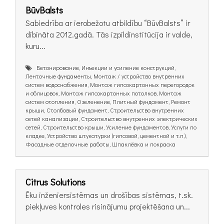
BūvBalsts
Sabiedrība ar ierobežotu atbildību “BūvBalsts” ir
dibināta 2012.gadā. Tās izpildinstitūcija ir valde,
kuru...
Бетонирование, Инъекции и усиление конструкций,
Ленточные фундаменты, Монтаж / устройство внутренних
систем водоснабжения, Монтаж гипсокартонных перегородок
и облицовок, Монтаж гипсокартонных потолков, Монтаж
систем отопления, Озеленение, Плитный фундамент, Ремонт
крыши, Столбовый фундамент, Строительство внутренних
сетей канализации, Строительство внутренних электрических
сетей, Строительство крыши, Усиление фундаментов, Услуги по
кладке, Устройство штукатурки (гипсовой, цементной и т.п.),
Фасадные отделочные работы, Шпаклёвка и покраска
Citrus Solutions
Ēku inženiersistēmas un drošības sistēmas, t.sk.
piekļuves kontroles risinājumu projektēšana un...