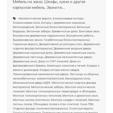
Мебель на заказ. Шкафы, кухни и другая
корпусная мебель. Звоните...
Автоматические ворота, Алюминиевые ангары,
Алюминиевые окна, Ангары с деревянным каркасом,
Бетонирование, Бетонные блоки (материалы), Бетонные
бордюры, Бетонные заборы, Бревенчатые дома, Винтовые сваи,
Внутренние деревянные подоконники, Внутренние работы,
Выравнивание земли, Газобетонные блоки (материалы),
Гаражные ворота, Декоративная штукатурка стен, Деревянная
отделка фасада (материалы), Деревянные входные двери,
Деревянные каркасные дома, Деревянные каркасные сауны,
Деревянные лестницы, Деревянные межкомнатные двери,
Деревянные окна, Дома из СИП панелей, Дома из
фрезерованного бревна, Каменщик каминов и печей, Кладка и
ремонт дымоходов, Кладка исторических сводов,
Ламинированные межкомнатные двери, Лестницы из сборных
железобетонных элементов (монтаж), Мансардные окна,
Межкомнатная дверь МДФ, Металлическая отделка фасада
(материалы), Металлические заборы, Монтаж акустических
панелей, Монтаж гипсокартонных перегородок и облицовок,
Монтаж гипсокартонных потолков, Монтаж и демонтаж окон,
Монтаж систем отопления, Монтаж сэндвич-панелей, Монтаж
теплых полов, Облицовка полов и стен плиткой, Окна ПВХ,
Отделка фасада панелями (материалы), Откатные ворота,
Плитный фундамент, Подъемно-секционные гаражные ворота,