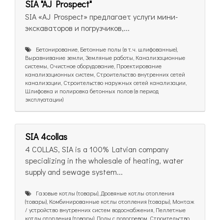
SIA "AJ Prospect"
SIA «AJ Prospect» предлагает услуги мини-
экскаваторов и погрузчиков,...
Бетонирование, Бетонные полы (в т.ч. шлифованные),
Выравнивание земли, Земляные работы, Канализационные
системы, Очистное оборудование, Проектирование
канализационных систем, Строительство внутренних сетей
канализации, Строительство наружных сетей канализации,
Шлифовка и полировка бетонных полов (в период
эксплуатации)
SIA 4collas
4 COLLAS, SIA is a 100% Latvian company
specializing in the wholesale of heating, water
supply and sewage system...
Газовые котлы (товары), Дровяные котлы отопления
(товары), Комбинированные котлы отопления (товары), Монтаж
/ устройство внутренних систем водоснабжения, Пеллетные
котлы отопления (товары), Полы с подогревом, Строительство