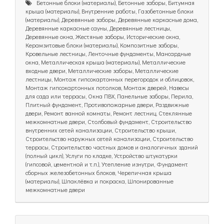
Бетонные блоки (материалы), Бетонные заборы, Битумная
крыша (материалы), Внутренние работы, Газобетонные блоки
(материалы), Деревянные заборы, Деревянные каркасные дома,
Деревянные каркасные сауны, Деревянные лестницы,
Деревянные окна, Жестяные заборы, Исторические окна,
Керамзитовые блоки (материалы), Композитные заборы,
Кровельные лестницы, Ленточные фундаменты, Мансардные
окна, Металлическая крыша (материалы), Металлические
входные двери, Металлические заборы, Металлические
лестницы, Монтаж гипсокартонных перегородок и облицовок,
Монтаж гипсокартонных потолков, Монтаж дверей, Навесы
для сада или террасы, Окна ПВХ, Панельные заборы, Перила,
Плитный фундамент, Противопожарные двери, Раздвижные
двери, Ремонт ванной комнаты, Ремонт лестниц, Стеклянные
межкомнатные двери, Столбовый фундамент, Строительство
внутренних сетей канализации, Строительство крыши,
Строительство наружных сетей канализации, Строительство
террасы, Строительство частных домов и аналогичных зданий
(полный цикл), Услуги по кладке, Устройство штукатурки
(гипсовой, цементной и т.п.), Утепление изнутри, Фундамент
сборных железобетонных блоков, Черепичная крыша
(материалы), Шпаклёвка и покраска, Шпонированные
межкомнатные двери