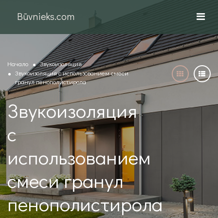
Būvnieks.com
Начало
Звукоизоляция
Звукоизоляция с использованием смеси
гранул пенополистирола
Звукоизоляция
с
использованием
смеси гранул
пенополистирола