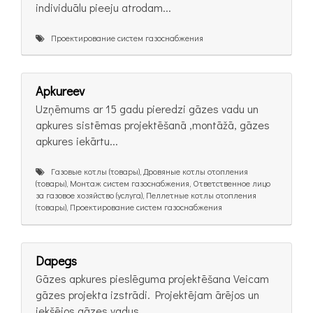
individuālu pieeju atrodam...
Проектирование систем газоснабжения
Apkureev
Uzņēmums ar 15 gadu pieredzi gāzes vadu un
apkures sistēmas projektēšanā ,montāžā, gāzes
apkures iekārtu...
Газовые котлы (товары), Дровяные котлы отопления
(товары), Монтаж систем газоснабжения, Ответственное лицо
за газовое хозяйство (услуга), Пеллетные котлы отопления
(товары), Проектирование систем газоснабжения
Dapegs
Gāzes apkures pieslēguma projektēšana Veicam
gāzes projekta izstrādi. Projektējam ārējos un
iekšējos gāzes vadus....