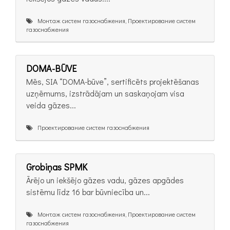
Монтаж систем газоснабжения, Проектирование систем
газоснабжения
DOMA-BŪVE
Mēs, SIA “DOMA-būve”, sertificēts projektēšanas
uzņēmums, izstrādājam un saskaņojam visa
veida gāzes...
Проектирование систем газоснабжения
Grobiņas SPMK
Ārējo un iekšējo gāzes vadu, gāzes apgādes
sistēmu līdz 16 bar būvniecība un...
Монтаж систем газоснабжения, Проектирование систем
газоснабжения