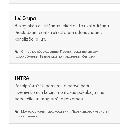
I.V. Grupa
Bioloģiskās attīrīšanas iekārtas to uzstādīšana.
Pieslēdzam centrālalizētajam ūdensvadam,
kanalizācijai un...
Очистное оборудование, Проектирование систем
газоснабжения, Резервуары для хранения, Септики
INTRA
Pakalpojumi: Uzņēmums piedāvā šādus
inženierkomunikāciju montāžas pakalpojumus:
sadalošie un maģistrālie pazemes...
Монтаж систем газоснабжения, Проектирование систем
газоснабжения