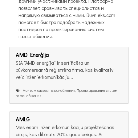
другими участниками проекта. Платформа
позволяет сравнивать специалистов и
напрямую связываться с ними. Buvnieks.com
помогает быстро подобрать надёжных
партнёров по проектированию систем
газоснабжения.
AMD Enerģija
SIA “AMD enerģija” ir sertificēta un
būvkomersantā reģistrēta firma, kas kvalitatīvi
veic inženierkomunikāciju...
Монтаж систем газоснабжения, Проектирование систем
газоснабжения
AMLG
Mēs esam inženierkomunikāciju projektēšanas
birojs, kas dibināts 2015. gada beigās. Ar