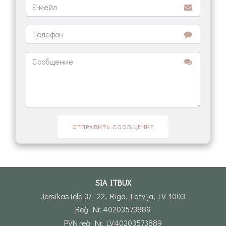
SIA ITBUX
Jersikas iela 37 - 22, Rīga, Latvija, LV-1003
Reģ. Nr. 40203573889
PVN reģ. Nr. LV40203573889