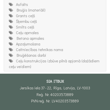
Asfalts
Bruģis (materiāli)
Grants ceļš
Šķembu ceļš
Smilts ceļš
Ceļu apmales
Betona apmales
Apzaļumošana
Celtniecības tehnikas noma
Bruģēšanas darbi
Ceļu konstrukcijas izbūve pilnā apjomā (dažādiem
ceļu veidiem)
SIA ITBUX
Jersikas iela 37 - 22, Rīga, Latvija, LV-1003
Reģ. Nr. 40203573889
PVN reģ. Nr. LV40203573889