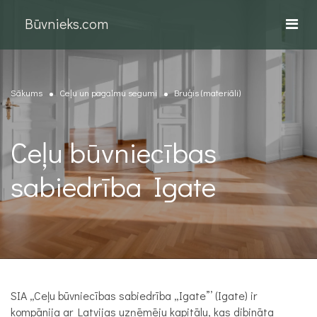
Būvnieks.com
Sākums
Ceļu un pagalmu segumi
Bruģis (materiāli)
Ceļu būvniecības
sabiedrība Igate
SIA „Ceļu būvniecības sabiedrība „Igate”’ (Igate) ir
kompānija ar Latvijas uzņēmēju kapitālu, kas dibināta