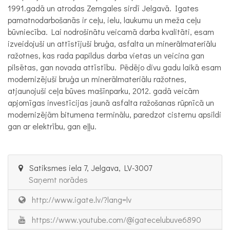
1991.gadā un atrodas Zemgales sirdī Jelgavā. Igates
pamatnodarbošanās ir ceļu, ielu, laukumu un meža ceļu
būvniecība. Lai nodrošinātu veicamā darba kvalitāti, esam
izveidojuši un attīstījuši bruģa, asfalta un minerālmateriālu
ražotnes, kas rada papildus darba vietas un veicina gan
pilsētas, gan novada attīstību. Pēdējo divu gadu laikā esam
modernizējuši bruģa un minerālmateriālu ražotnes,
atjaunojuši ceļa būves mašīnparku, 2012. gadā veicām
apjomīgas investīcijas jaunā asfalta ražošanas rūpnīcā un
modernizējām bitumena terminālu, paredzot cisternu apsildi
gan ar elektrību, gan eļļu.
Satiksmes iela 7, Jelgava, LV-3007
Saņemt norādes
http://www.igate.lv/?lang=lv
https://www.youtube.com/@igatecelubuve6890