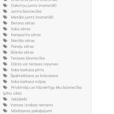
Dakstiņu jumts (materiāli)
Jumta būvniecība
Metāla jumts (materiāli)
Betona sētas
Koka sētas
Kompozīta sētas
Metāla sētas
Paneļu sētas
Skārda sētas
Terases būvniecība
Dārza vai terases nojumes
Koka karkasa pirtis
Špaktelēšana un krāsošana
Koka karkasa mājas
Privātmāju un līdzvērtīgu ēku būvniecība
(pilns cikls)
Iekšdarbi
Vannas istabas remonts
Mūrēšanas pakalpojumi