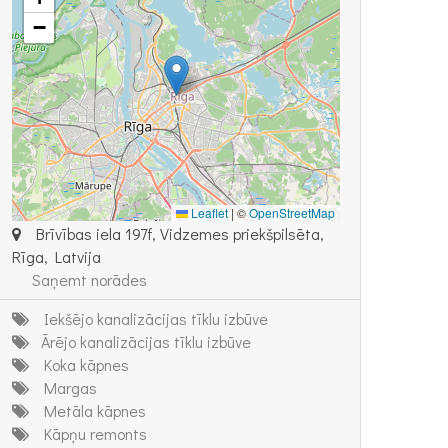
−
Leaflet
|
©
OpenStreetMap
Brīvības iela 197f, Vidzemes priekšpilsēta,
Rīga, Latvija
Saņemt norādes
Iekšējo kanalizācijas tīklu izbūve
Ārējo kanalizācijas tīklu izbūve
Koka kāpnes
Margas
Metāla kāpnes
Kāpņu remonts