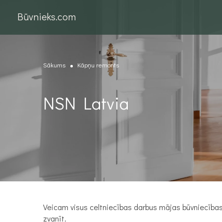
Būvnieks.com
Sākums
Kāpņu remonts
NSN Latvia
Veicam visus celtniecības darbus mājas būvniecības 
zvanīt.