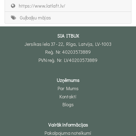
https://www.latlaft.lv/
Guļbaļķu mājas
SIA ITBUX
Jersikas iela 37 - 22, Rīga, Latvija, LV-1003
Reģ. Nr. 40203573889
PVN reģ. Nr. LV40203573889
Uzņēmums
Par Mums
Kontakti
Blogs
Vairāk informācijas
Pakalpojuma noteikumi