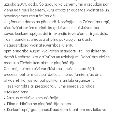
uzsāka 2001. gadā. Šo gadu laikā uzņēmums ir izaudzis par
vienu no tirgus līderiem, kuru atpazīst augstās kvalitātes un
nevainojamas reputācijas dēļ.
Uzņēmums darbojas pārsvarā Norvēģijas un Zviedrijas tirgū,
piedāvājot rokām darinātās guļbūves un stāvbūves, kur
savas konkurētspējas dēļ ir iekarojis ievērojamu tirgus daļu.
Tas ir panākts, piedāvājot pilnu pakalpojumu klāstu
visaugstākajā kvalitātē.Vērtības:Klientu
apmierinātība.Augsti kvalitātes standarti.Izcilība ikdienas
darbā.Nepārtraukta attīstība un uzlabojumi.Dabai draudzīgs
produkts.Tiešais kontakts ar piegādātāju.
Celt māju pirmo reizi var šķist mulsinošs un sarežģīts
process, bet ar mūsu palīdzību un norādījumiem jūs drīz
atklāsiet, ka tas var būt patīkami un labi organizēti.
Tiešs kontakts ar piegādātāju jums sniedz vairākas
priekšrocības:
• Ātra un efektīva komunikācija
• Pilna atbildība no piegādātāja puses
• Konkurētspējīgas cenas.Daudziem klientiem nav laika vai