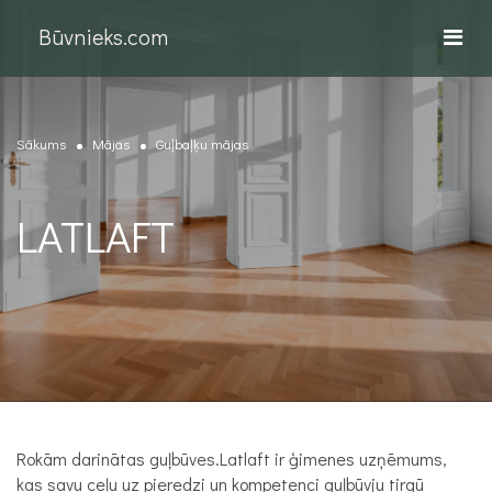
Būvnieks.com
Sākums
Mājas
Guļbaļķu mājas
LATLAFT
Rokām darinātas guļbūves.Latlaft ir ģimenes uzņēmums,
kas savu ceļu uz pieredzi un kompetenci guļbūvju tirgū