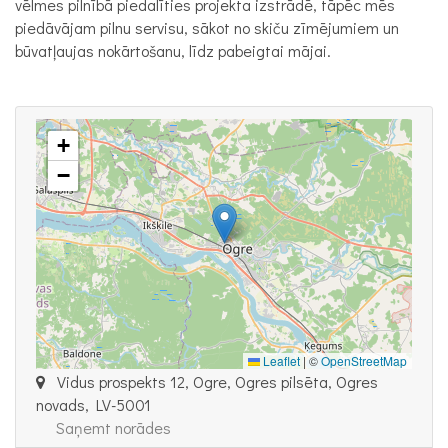
vēlmes pilnībā piedalīties projekta izstrādē, tāpēc mēs
piedāvājam pilnu servisu, sākot no skiču zīmējumiem un
būvatļaujas nokārtošanu, līdz pabeigtai mājai.
+
−
Leaflet
|
©
OpenStreetMap
Vidus prospekts 12, Ogre, Ogres pilsēta, Ogres
novads, LV-5001
Saņemt norādes