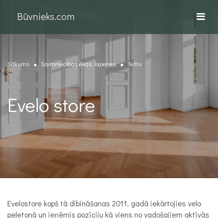
Būvnieks.com
Sākums
Saimniecības ēkas, lapenes
Teltis
Evelo store
Evelostore kopš tā dibināšanas 2011. gadā iekārtojies velo
peletonā un ieņēmis pozīciju kā viens no vadošajiem aktīvās