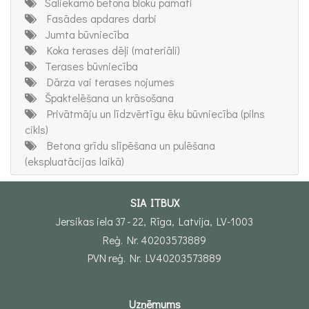
Saliekamo betona bloku pamati
Fasādes apdares darbi
Jumta būvniecība
Koka terases dēļi (materiāli)
Terases būvniecība
Dārza vai terases nojumes
Špaktelēšana un krāsošana
Privātmāju un līdzvērtīgu ēku būvniecība (pilns
cikls)
Betona grīdu slīpēšana un pulēšana
(ekspluatācijas laikā)
SIA ITBUX
Jersikas iela 37 - 22, Rīga, Latvija, LV-1003
Reģ. Nr. 40203573889
PVN reģ. Nr. LV40203573889
Uzņēmums