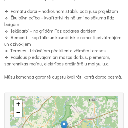
🔹 Pamatu darbi – nodrošinām stabilu bāzi jūsu projektam
🔹 Ēku būvniecība – kvalitatīvi risinājumi no sākuma līdz
beigām
🔹 Iekšdarbi – no grīdām līdz apdares darbiem
🔹 Remonti – kapitālie un kosmētiskie remonti privātmājām
un dzīvokļiem
🔹 Terases - izbūvējam pēc klienta vēlmēm terases
🔹 Papildus piedāvājam arī mazos darbus, piemēram,
santehnikas maiņu, elektrības drošinātāju maiņu, u.c.
Mūsu komanda garantē augstu kvalitāti katrā darba posmā.
+
−