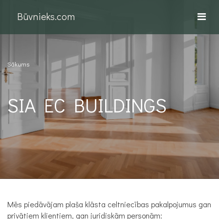
Būvnieks.com
Sākums
SIA EC BUILDINGS
Mēs piedāvājam plaša klāsta celtniecības pakalpojumus gan
privātiem klientiem, gan juridiskām personām: