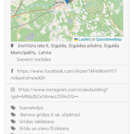
Leaflet
|
©
OpenStreetMap
Institūta iela 6, Sigulda, Siguldas pilsēta, Sigulda
Municipality, Latvia
Saņemt norādes
https://www.facebook.com/share/1AFeNKwVtf/?
mibextid=wwXIfr
https://www.instagram.com/siaecbuilding?
igsh=MWp2b2x3dmwzZG9sOQ==
Santehniķis
Betona grīdas (t.sk. slīpētas)
Grīdas ieklāšana
Grīdu un sienu flīzēšana