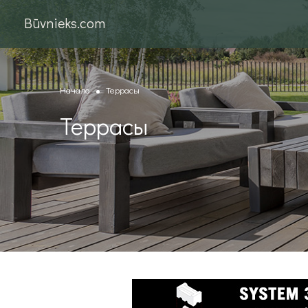
Būvnieks.com
Начало
Террасы
Террасы