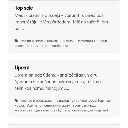
Top sale
Mēs izlaižam vidusceļu – vairumtirdzniecības
importētāju. Mēs pārdodam tieši no ražotājiem
par...
Водяные насосы, Камешки, Пленочные теплицы, Склады
дрова, Теплицы из поликарбоната
Uprent
Uprent sniedz ūdens, kanalizācijas un citu
šķidrumu sūknēšanas pakalpojumus, tostarp
tehnikas nomu, risinājumu...
Аренда и обслуживание дизельных генераторов, Водяные
насосы, Услуги по понижению уровня грунтовых вод,
Устройство подпорных стен (для котлованов и других целей)