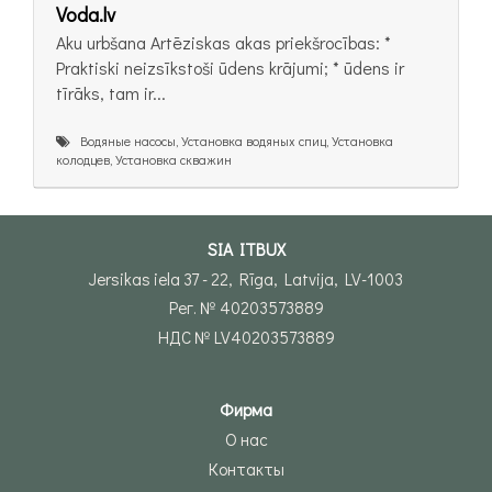
Voda.lv
Aku urbšana Artēziskas akas priekšrocības: *
Praktiski neizsīkstoši ūdens krājumi; * ūdens ir
tīrāks, tam ir...
Водяные насосы, Установка водяных спиц, Установка
колодцев, Установка скважин
SIA ITBUX
Jersikas iela 37 - 22, Rīga, Latvija, LV-1003
Рег. № 40203573889
НДС № LV40203573889
Фирма
О нас
Контакты