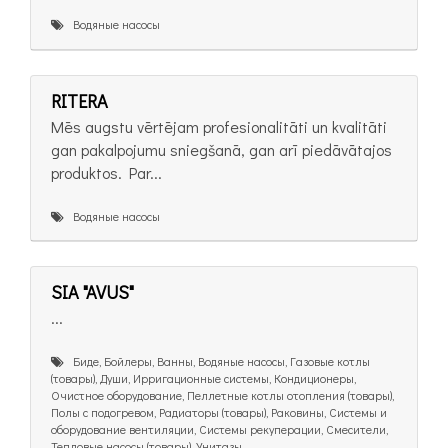
Водяные насосы
RITERA
Mēs augstu vērtējam profesionalitāti un kvalitāti
gan pakalpojumu sniegšanā, gan arī piedāvātajos
produktos. Par...
Водяные насосы
SIA "AVUS"
...
Биде, Бойлеры, Ванны, Водяные насосы, Газовые котлы
(товары), Души, Ирригационные системы, Кондиционеры,
Очистное оборудование, Пеллетные котлы отопления (товары),
Полы с подогревом, Радиаторы (товары), Раковины, Системы и
оборудование вентиляции, Системы рекуперации, Смесители,
Тепловые насосы (товары), Унитазы