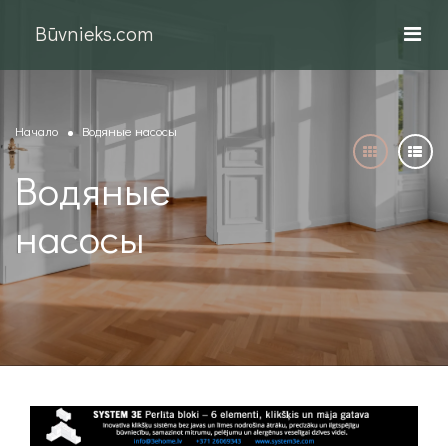
Būvnieks.com
Начало
Водяные насосы
Водяные
насосы