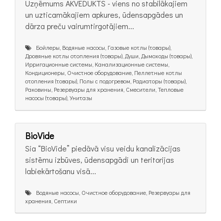
Uzņēmums AKVEDUKTS - viens no stabilākajiem
un uzticamākajiem apkures, ūdensapgādes un
dārza preču vairumtirgotājiem...
Бойлеры, Водяные насосы, Газовые котлы (товары),
Дровяные котлы отопления (товары), Души, Дымоходы (товары),
Ирригационные системы, Канализационные системы,
Кондиционеры, Очистное оборудование, Пеллетные котлы
отопления (товары), Полы с подогревом, Радиаторы (товары),
Раковины, Резервуары для хранения, Смесители, Тепловые
насосы (товары), Унитазы
BioVide
Sia “BioVide” piedāvā visu veidu kanalizācijas
sistēmu izbūves, ūdensapgādi un teritorijas
labiekārtošanu visā...
Водяные насосы, Очистное оборудование, Резервуары для
хранения, Септики