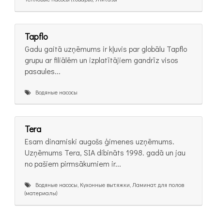
Tapflo
Gadu gaitā uzņēmums ir kļuvis par globālu Tapflo
grupu ar filiālēm un izplatītājiem gandrīz visos
pasaules...
Водяные насосы
Tera
Esam dinamiski augošs ģimenes uzņēmums.
Uzņēmums Tera, SIA dibināts 1998. gadā un jau
no pašiem pirmsākumiem ir...
Водяные насосы, Кухонные вытяжки, Ламинат для полов
(материалы)