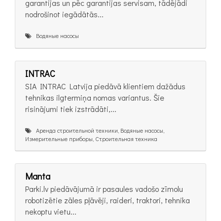
garantijas un pēc garantijas servisam, tādējādi
nodrošinot iegādātās...
Водяные насосы
INTRAC
SIA INTRAC Latvija piedāvā klientiem dažādus
tehnikas ilgtermiņa nomas variantus. Šie
risinājumi tiek izstrādāti,...
Аренда строительной техники, Водяные насосы,
Измерительные приборы, Строительная техника
Manta
Parki.lv piedāvājumā ir pasaules vadošo zīmolu
robotizētie zāles pļāvēji, raideri, traktori, tehnika
nekoptu vietu...