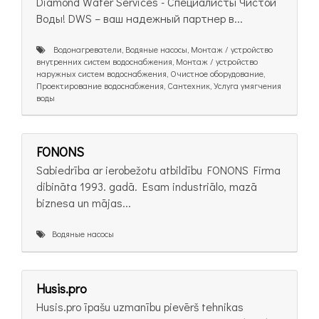
Diamond Water Services - Специалисты Чистой
Воды! DWS – ваш надежный партнер в...
Bодонагреватели, Водяные насосы, Монтаж / устройство
внутренних систем водоснабжения, Монтаж / устройство
наружных систем водоснабжения, Очистное оборудование,
Проектирование водоснабжения, Сантехник, Услуга умягчения
воды
FONONS
Sabiedrība ar ierobežotu atbildību FONONS Firma
dibināta 1993. gadā. Esam industriālo, mazā
biznesa un mājas...
Водяные насосы
Husis.pro
Husis.pro īpašu uzmanību pievērš tehnikas