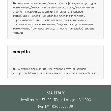
Акустика помещения, Декоративная фасадная штукатурка
(материалы), Декоративная штукатурка стен, Декоративные
отделочные доски, Декоративные плиты для фасада
(материалы), Деревянная отделка фасада (материалы),
Кирпичи (материалы), Напольная плитка (материалы),
Настенная плитка (материалы), Отделка фасада панелями
(материалы), Производство акустических панелей, Стеновые
панели
progetto
...
Акустика помещения, Архитектор света, Дизайнер
интерьера, Монтаж акустических панелей, Торговля мебелью
SIA ITBUX
Jersikas iela 37 - 22, Rīga, Latvija, LV-1003
Рег. № 40203573889