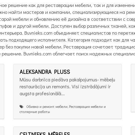
ое решение как для реставрации мебели, так и для изменен
жно найти мастеров и компании, специализирующиеся на ремо
тарой мебели и обновлению её дизайна в соответствии с с
 пуфов и другой мебели. Доступен выбор различных тканей, к
нтерьера. Buvnieks.com объединяет специалистов по перетя
ать подходящего исполнителя. Категория подходит как для ча
ер без покупки новой мебели. Реставрация сочетает традиц
 решение. Buvnieks.com облегчает поиск надежных специалис
ALEKSANDRA PLUSS
Mūsu darbnīca piedāva pakalpojumus- mēbeļu
restaurācija un remonts. Visi izstrādājumi ir
augsta profesionālā...
Обивка и ремонт мебели, Реставрация мебели и
столярные работы
CELTNIEKS MĒBELES