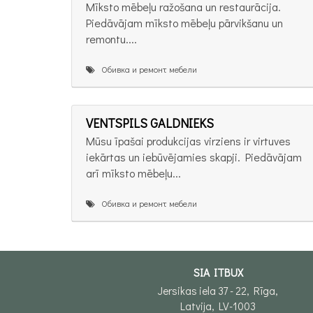
Mīksto mēbeļu ražošana un restaurācija.
Piedāvājam mīksto mēbeļu pārvikšanu un
remontu....
Обивка и ремонт мебели
VENTSPILS GALDNIEKS
Mūsu īpašai produkcijas virziens ir virtuves
iekārtas un iebūvējamies skapji. Piedāvājam
arī mīksto mēbeļu...
Обивка и ремонт мебели
SIA ITBUX
Jersikas iela 37 - 22, Rīga,
Latvija, LV-1003