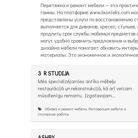
Перетяжка и ремонт мебели — это практичн
гаммы. На платформе www.buvnieks.com мо
представлены услуги по восстановлению с
выполняется для диванов, кресел, стульев,
продлить срок службы любимых предметов и
могут удобно сравнить предложения и выбр
дизайна мебели помогает обновить интерь
материалы. Это экономичное и экологичное
3 R STUDIJA
Mēs specializējamies antīko mēbeļu
restaurācijā un rekonstrukcijā, kā arī veicam
mūsdienīgu remontu. Izgatavojam...
Обивка и ремонт мебели, Реставрация мебели и
столярные работы
ASHBY