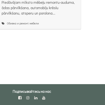
Piedāvājam mīksto mēbeļu remontu-auduma,
ādas pārvilkšana, automobiļu krēslu
pārvilkšanu, atsperu un porolona...
Обивка и ремонт мебели
Подписывайтесь на нас