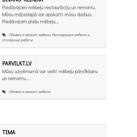
Piedāvājam mēbeļu restaurāciju un remontu.
Mūsu mājaslapā var apskatīt mūsu darbus.
Piedāvajam plašu mēbeļu...
Обивка и ремонт мебели, Реставрация мебели и
столярные работы
PARVILKT.LV
Mūsu uzņēmumā var veikt mēbeļu pārvilkšanu
un remontu....
Обивка и ремонт мебели
TIMA