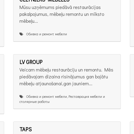
Mūsu uzņēmums piedāvā restaurācijas
pakalpojumus, mēbeļu remontu un mīksto
mēbeļu...
Обивка и ремонт мебели
LV GROUP
Veicam mēbeļu restaurāciju un remontu. Mēs
piedāvajam dizaina risinājumus gan bojātu
mēbeļu atjaunošanai,gan jauniem...
Обивка и ремонт мебели, Реставрация мебели и
столярные работы
TAPS