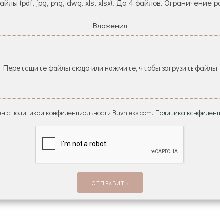
йлы (pdf, jpg, png, dwg, xls, xlsx). До 4 файлов. Ограничение р
Вложения
Перетащите файлы сюда или нажмите, чтобы загрузить файлы
н с политикой конфиденциальности Būvnieks.com.
Политика конфиденц