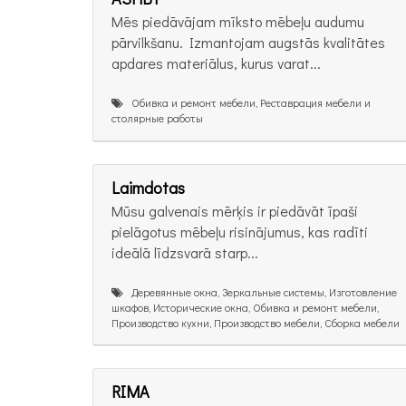
Mēs piedāvājam mīksto mēbeļu audumu
pārvilkšanu. Izmantojam augstās kvalitātes
apdares materiālus, kurus varat...
Обивка и ремонт мебели, Реставрация мебели и
столярные работы
Laimdotas
Mūsu galvenais mērķis ir piedāvāt īpaši
pielāgotus mēbeļu risinājumus, kas radīti
ideālā līdzsvarā starp...
Деревянные окна, Зеркальные системы, Изготовление
шкафов, Исторические окна, Обивка и ремонт мебели,
Производство кухни, Производство мебели, Сборка мебели
RIMA