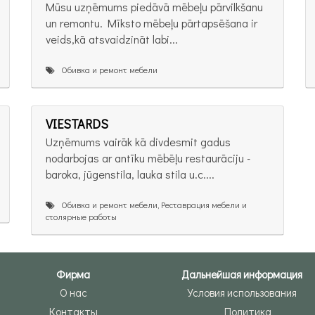
Mūsu uzņēmums piedāvā mēbeļu pārvilkšanu
un remontu. Mīksto mēbeļu pārtapsēšana ir
veids,kā atsvaidzināt labi...
Обивка и ремонт мебели
VIESTARDS
Uzņēmums vairāk kā divdesmit gadus
nodarbojas ar antīku mēbēļu restaurāciju -
baroka, jūgenstila, lauka stila u.c....
Обивка и ремонт мебели, Реставрация мебели и
столярные работы
Фирма
Дальнейшая информация
О нас
Условия использования
Контакты
Политика