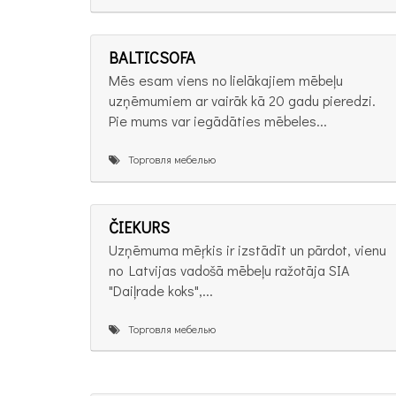
BALTICSOFA
Mēs esam viens no lielākajiem mēbeļu
uzņēmumiem ar vairāk kā 20 gadu pieredzi.
Pie mums var iegādāties mēbeles...
Торговля мебелью
ČIEKURS
Uzņēmuma mēŗkis ir izstādīt un pārdot, vienu
no Latvijas vadošā mēbeļu ražotāja SIA
"Daiļrade koks",...
Торговля мебелью