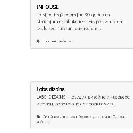
INHOUSE
Latvijas tirgū esam jau 30 gadus un
strādājam ar labākajiem Eiropas zīmoliem.
Izcila kvalitāte un jaunākajām...
Торговля мебелью
Labs dizains
LABS DIZAINS — студия дизайна интерьера
и салон, работающая с проектами в...
Дизайнер интерьера, Освещение и лампы, Торговля
мебелью