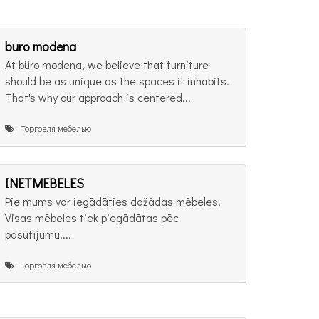
buro modena
At büro modena, we believe that furniture
should be as unique as the spaces it inhabits.
That's why our approach is centered...
Торговля мебелью
INETMEBELES
Pie mums var iegādāties dažādas mēbeles.
Visas mēbeles tiek piegādātas pēc
pasūtījumu....
Торговля мебелью