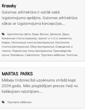
Krassky
Gaismas arhitektūra ir vairāk nekā
izgaismojuma aprēķins. Gaismas arhitektūra
sākas ar izgaismojuma koncepcijas...
Архитектор света, Биде, Ванны, Джакузи, Души,
Каменные плиты (мрамор, гранит и т.п.) и элементы,
Ковры, Напольная плитка (материалы), Настенная
плитка (материалы), Обои (материалы), Освещение и
лампы, Паркетные полы (материалы), Производство
кухни, Раковины, Смесители, Торговля мебелью, Унитазы
MARTAS PARKS
Mēbeļu tirdzniecībā uzņēmums strādā kopš
2009.gada. Mēs piegādājam preces tieši no
lielākajiem ražotājiem...
Торговля мебелью