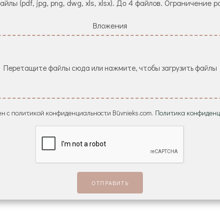
йлы (pdf, jpg, png, dwg, xls, xlsx). До 4 файлов. Ограничение р
Вложения
Перетащите файлы сюда или нажмите, чтобы загрузить файлы
н с политикой конфиденциальности Būvnieks.com.
Политика конфиденц