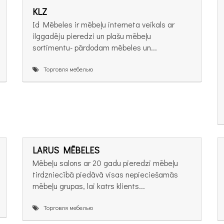
KLZ
Id Mēbeles ir mēbeļu interneta veikals ar
ilggadēju pieredzi un plašu mēbeļu
sortimentu- pārdodam mēbeles un...
Торговля мебелью
LARUS MĒBELES
Mēbeļu salons ar 20 gadu pieredzi mēbeļu
tirdzniecībā piedāvā visas nepieciešamās
mēbeļu grupas, lai katrs klients...
Торговля мебелью