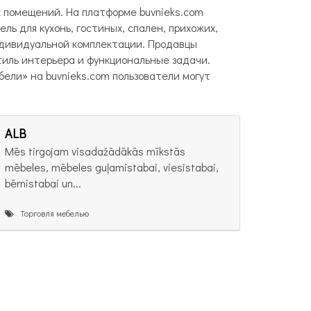
 помещений. На платформе buvnieks.com
ль для кухонь, гостиных, спален, прихожих,
ндивидуальной комплектации. Продавцы
тиль интерьера и функциональные задачи.
ели» на buvnieks.com пользователи могут
ALB
Mēs tirgojam visadažādākās mīkstās
mēbeles, mēbeles guļamistabai, viesistabai,
bērnistabai un...
Торговля мебелью