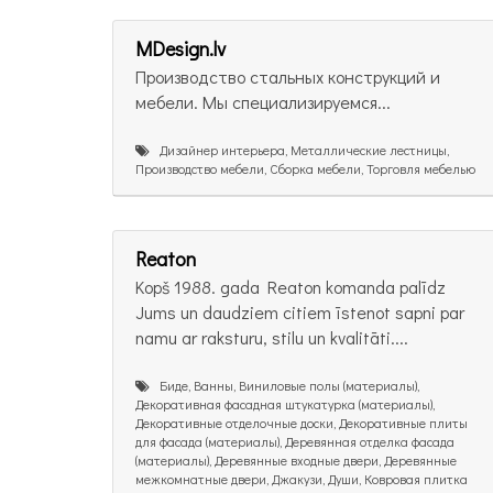
MDesign.lv
Производство стальных конструкций и
мебели. Мы специализируемся...
Дизайнер интерьера, Металлические лестницы,
Производство мебели, Сборка мебели, Торговля мебелью
Reaton
Kopš 1988. gada Reaton komanda palīdz
Jums un daudziem citiem īstenot sapni par
namu ar raksturu, stilu un kvalitāti....
Биде, Ванны, Виниловые полы (материалы),
Декоративная фасадная штукатурка (материалы),
Декоративные отделочные доски, Декоративные плиты
для фасада (материалы), Деревянная отделка фасада
(материалы), Деревянные входные двери, Деревянные
межкомнатные двери, Джакузи, Души, Ковровая плитка