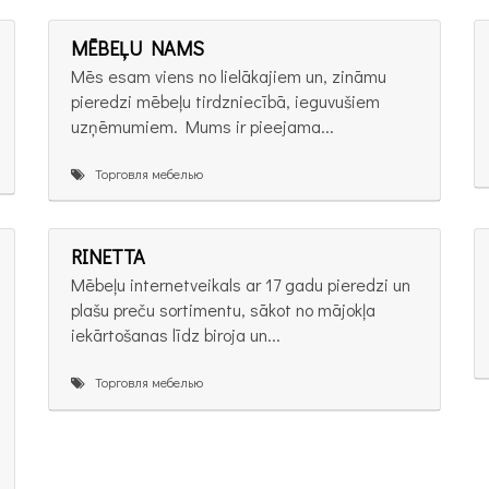
MĒBEĻU NAMS
Mēs esam viens no lielākajiem un, zināmu
pieredzi mēbeļu tirdzniecībā, ieguvušiem
uzņēmumiem. Mums ir pieejama...
Торговля мебелью
RINETTA
Mēbeļu internetveikals ar 17 gadu pieredzi un
plašu preču sortimentu, sākot no mājokļa
iekārtošanas līdz biroja un...
Торговля мебелью