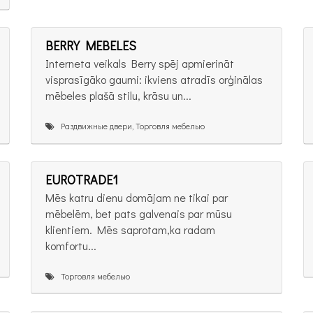
BERRY MEBELES
Interneta veikals Berry spēj apmierināt
visprasīgāko gaumi: ikviens atradīs orģinālas
mēbeles plašā stilu, krāsu un...
Раздвижные двери, Торговля мебелью
EUROTRADE1
Mēs katru dienu domājam ne tikai par
mēbelēm, bet pats galvenais par mūsu
klientiem. Mēs saprotam,ka radam
komfortu...
Торговля мебелью