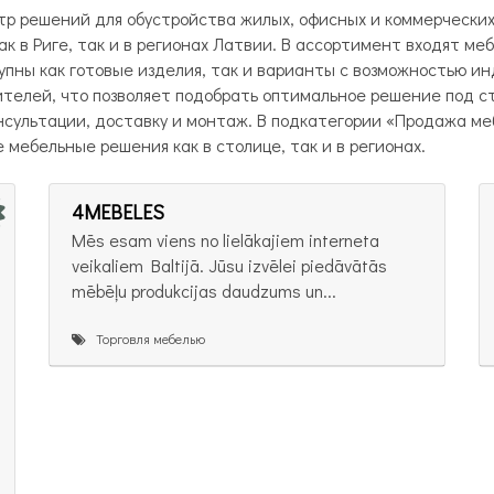
р решений для обустройства жилых, офисных и коммерческих
 в Риге, так и в регионах Латвии. В ассортимент входят мебе
упны как готовые изделия, так и варианты с возможностью и
ителей, что позволяет подобрать оптимальное решение под с
сультации, доставку и монтаж. В подкатегории «Продажа меб
мебельные решения как в столице, так и в регионах.
4MEBELES
Mēs esam viens no lielākajiem interneta
veikaliem Baltijā. Jūsu izvēlei piedāvātās
mēbēļu produkcijas daudzums un...
Торговля мебелью