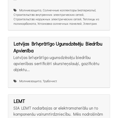
Молниезащита, Солнечные коллекторы (материалы),
Строительство внутренних электрических сетей,
Строительство наружных электрических сетей, Теплицы из
поликарбоната, Установка солнечных панелей, Электрик
Latvijas Brīvprātīgo Ugunsdzēsēju Biedrību
Apvienība
Latvijas brīvprātīgo ugunsdzēsēju biedrību
apvienības sertificēti skursteņslauķi, gazificētu
objektu...
Молниезащита, Трубочист
LEMT
SIA LEMT nodarbojas ar elektromateriālu un to
komponenšu vairumtirdzniecību. Mēs nodrošinām