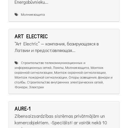
Energobūvnieku...
Молниезащита
ART ELECTRIC
“Art Electric” — компания, базирующаяся в
Латвии и предоставляющая...
Cтроительство телекоммуникационных и
информационных сетей, Лампы, Молниезащита, Монтаж
охранной сигнализации, Монтаж охранной сигнализации,
Монтаж пожарной сигнализации, Опоры освещения, фонари и
столбы, Строительство внутренних электрических сетей,
Фонари, Электрик
AURE-1
Zibensaizsardzības sistēmas privātmājām un
komercobjektiem. -Speciālisti ar vairāk nekā 10