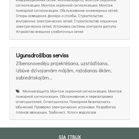
сигнализации, Монтаж охранной сигнализации, Монтаж
пожарной сигнализации, Обслуживание инженерных сетей,
Опоры освещения, фонари и столбы, Строительство
внутренних электрических сетей, Строительство наружных
электрических сетей, Установка системы контроля доступа,
Устройство внешних слаботочных сетей
Ugunsdrošības serviss
Zibensnovedēju projektēšana, uzstādīšana,
izbūve dzīvojamām mājām, ražošanas ēkām,
sabiedriskajām...
Молниезащита, Монтаж охранной сигнализации, Монтаж
пожарной сигнализации, Обслуживание и перезаправка
огнетушителей, Огнетушители, Пожарная безопасность
(oбучение), Проверка электрических установок, Разработка
планов эвакуации, Трубочист, Услуги водолазов
SIA ITBUX