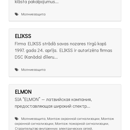
klāsta pakalpojumus...
Молниезащита
ELIKSS
Firma ELIKSS strādā savas nozares tirgū kopš
1997. gada 24. aprīļa. ELIKSS ir autorizēta firmas
DSC (Kanāda) dīleru...
Молниезащита
ELMON
SIA “ELMON” — латвийская компания,
предоставляющая широкий спектр...
Молниезащита, Монтаж охранной сигнализации, Монтаж
охранной сигнализации, Монтаж пожарной сигнализации,
Строительство внутренних электрических сетей,