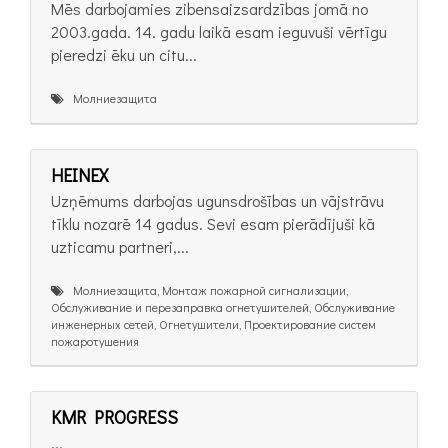
Mēs darbojamies zibensaizsardzības jomā no
2003.gada. 14. gadu laikā esam ieguvuši vērtīgu
pieredzi ēku un citu...
Молниезащита
HEINEX
Uzņēmums darbojas ugunsdrošības un vājstrāvu
tīklu nozarē 14 gadus. Sevi esam pierādījuši kā
uzticamu partneri,...
Молниезащита, Монтаж пожарной сигнализации,
Обслуживание и перезаправка огнетушителей, Обслуживание
инженерных сетей, Огнетушители, Проектирование систем
пожаротушения
KMR PROGRESS
...