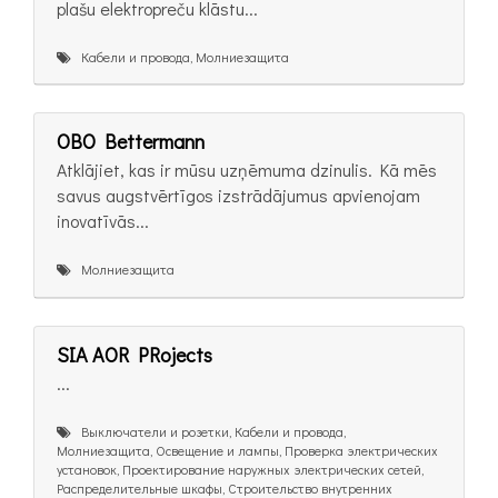
plašu elektropreču klāstu...
Кабели и провода, Молниезащита
OBO Bettermann
Atklājiet, kas ir mūsu uzņēmuma dzinulis. Kā mēs
savus augstvērtīgos izstrādājumus apvienojam
inovatīvās...
Молниезащита
SIA AOR PRojects
...
Выключатели и розетки, Кабели и провода,
Молниезащита, Освещение и лампы, Проверка электрических
установок, Проектирование наружных электрических сетей,
Распределительные шкафы, Строительство внутренних