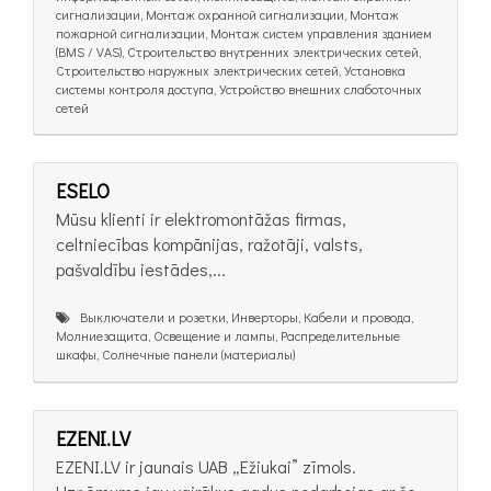
сигнализации, Монтаж охранной сигнализации, Монтаж
пожарной сигнализации, Монтаж систем управления зданием
(BMS / VAS), Строительство внутренних электрических сетей,
Строительство наружных электрических сетей, Установка
системы контроля доступа, Устройство внешних слаботочных
сетей
ESELO
Mūsu klienti ir elektromontāžas firmas,
celtniecības kompānijas, ražotāji, valsts,
pašvaldību iestādes,...
Выключатели и розетки, Инверторы, Кабели и провода,
Молниезащита, Освещение и лампы, Распределительные
шкафы, Солнечные панели (материалы)
EZENI.LV
EZENI.LV ir jaunais UAB „Ežiukai” zīmols.