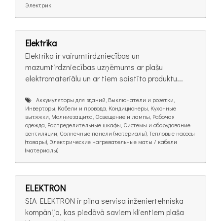
Электрик
Elektrika
Elektrika ir vairumtirdzniecības un
mazumtirdzniecības uzņēmums ar plašu
elektromateriālu un ar tiem saistīto produktu...
Аккумуляторы для зданий, Выключатели и розетки,
Инверторы, Кабели и провода, Кондиционеры, Кухонные
вытяжки, Молниезащита, Освещение и лампы, Рабочая
одежда, Распределительные шкафы, Системы и оборудование
вентиляции, Солнечные панели (материалы), Тепловые насосы
(товары), Электрические нагревательные маты / кабели
(материалы)
ELEKTRON
SIA ELEKTRON ir pilna servisa inženiertehniska
kompānija, kas piedāvā saviem klientiem plaša