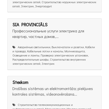
электрических сетей, Строительство наружных электрических
сетей, Электрик, Энергоаудит
SIA PROVINCIĀLS
Профессиональные услуги электрика для
квартир, частных домов,...
Аварийные светильники, Выключатели и розетки, Кабели
и провода, Кабельные лотки и каналы, Молниезащита,
Освещение и лампы, Проверка электрических установок,
Распределительные шкафы, Строительство внутренних
электрических сетей, Электрик
Stexkom
Drošības sistēmas un elektromontāža; piekļuves
kontroles sistēmas, videonovērošana...
Cтроительство телекоммуникационных и
информационных сетей, Молниезащита, Монтаж охранной