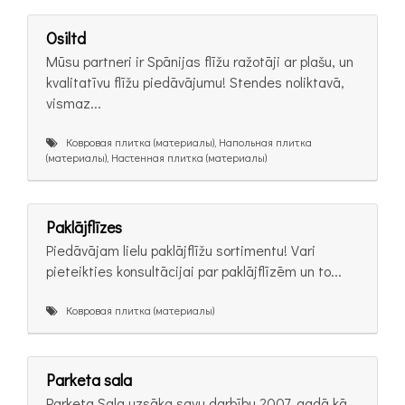
Osiltd
Mūsu partneri ir Spānijas flīžu ražotāji ar plašu, un
kvalitatīvu flīžu piedāvājumu! Stendes noliktavā,
vismaz...
Ковровая плитка (материалы), Напольная плитка
(материалы), Настенная плитка (материалы)
Paklājflīzes
Piedāvājam lielu paklājflīžu sortimentu! Vari
pieteikties konsultācijai par paklājflīzēm un to...
Ковровая плитка (материалы)
Parketa sala
Parketa Sala uzsāka savu darbību 2007. gadā kā