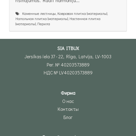
risinājumos. Radīt harmoniju...
Каменные лестницы, Ковровая плитка (материалы),
Напольная плитка (материалы), Настенная плитка
(материалы), Перила
SIA ITBUX
Jersikas iela 37 - 22, Rīga, Latvija, LV-1003
Рег. № 40203573889
НДС № LV40203573889
Фирма
О нас
Контакты
Блог