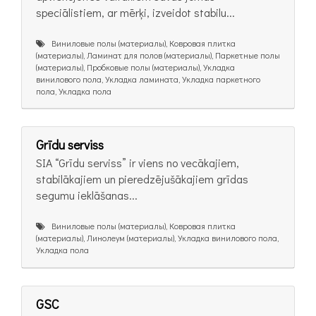
speciālistiem, ar mērķi, izveidot stabilu...
Виниловые полы (материалы), Ковровая плитка
(материалы), Ламинат для полов (материалы), Паркетные полы
(материалы), Пробковые полы (материалы), Укладка
винилового пола, Укладка ламината, Укладка паркетного
пола, Укладка пола
Grīdu serviss
SIA “Grīdu serviss” ir viens no vecākajiem,
stabilākajiem un pieredzējušākajiem grīdas
segumu ieklāšanas...
Виниловые полы (материалы), Ковровая плитка
(материалы), Линолеум (материалы), Укладка винилового пола,
Укладка пола
GSC