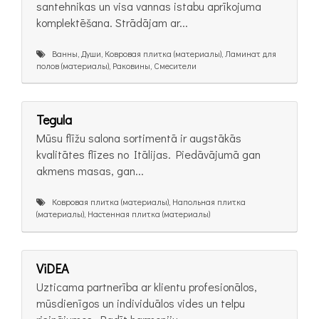
santehnikas un visa vannas istabu aprīkojuma
komplektēšana. Strādājam ar...
Ванны, Души, Ковровая плитка (материалы), Ламинат для
полов (материалы), Раковины, Смесители
Tegula
Mūsu flīžu salona sortimentā ir augstākās
kvalitātes flīzes no Itālijas. Piedāvājumā gan
akmens masas, gan...
Ковровая плитка (материалы), Напольная плитка
(материалы), Настенная плитка (материалы)
ViDEA
Uzticama partnerība ar klientu profesionālos,
mūsdienīgos un individuālos vides un telpu