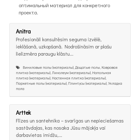
оптимальный материал для конкретного
проекта.
Anitra
Profesionāli konsultēsim seguma izvēlē,
ieklāšanā, uzkopšanā. Nodrošināsim ar plašu
lielizmēra paraugu klāstu...
Виниловые полы (материалы), Дощатые полы, Ковровая
плитка (материалы), Линолеум (материалы), Напольная
плитка (материалы), Настенная плитка (материалы),
Паркетные полы (материалы), Плинтусы (материалы), Укладка
пола
Arttek
Flīzes un santehnika – svarīgas un nepieciešamas
sastāvdaļas, kas nosaka Jūsu mājokļa vai
darbavietas imidžu,...