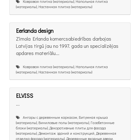
Ковровая плитка (материалы), Напольная плитка
(материалы), Настенная плитка (материалы)
Eerlanda design
Zīmola Erlanda komercsabiedrības darbojas
Latvijas tirgū jau no 1997. gada un specializējas
apdares materiālu...
Ковровая плитка (материалы), Напольная плитка
(материалы), Настенная плитка (материалы)
ELVISS
...
Ангары с деревянным каркасом, Битумная крыша
(материалы), Виниловые полы (материалы), Газобетонные
блоки (материалы), Декоративные плиты для фасада
(материалы), Демонтаж зданий и конструкций, Деревянная
отделка фасада (материалы), Деревянные входные двери,