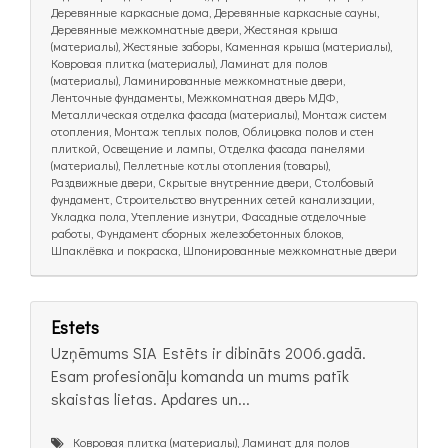
Деревянные каркасные дома, Деревянные каркасные сауны,
Деревянные межкомнатные двери, Жестяная крыша
(материалы), Жестяные заборы, Каменная крыша (материалы),
Ковровая плитка (материалы), Ламинат для полов
(материалы), Ламинированные межкомнатные двери,
Ленточные фундаменты, Межкомнатная дверь МДФ,
Металлическая отделка фасада (материалы), Монтаж систем
отопления, Монтаж теплых полов, Облицовка полов и стен
плиткой, Освещение и лампы, Отделка фасада панелями
(материалы), Пеллетные котлы отопления (товары),
Раздвижные двери, Скрытые внутренние двери, Столбовый
фундамент, Строительство внутренних сетей канализации,
Укладка пола, Утепление изнутри, Фасадные отделочные
работы, Фундамент сборных железобетонных блоков,
Шпаклёвка и покраска, Шпонированные межкомнатные двери
Estets
Uzņēmums SIA Estēts ir dibināts 2006.gadā.
Esam profesionāļu komanda un mums patīk
skaistas lietas. Apdares un...
Ковровая плитка (материалы), Ламинат для полов