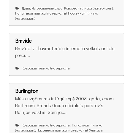
Души, Изготовление душа, Ковровая плитка (материалы),
Напольная плитка (материалы), Настенная плитка
(материалы)
Bmvide
Bmvide.lv - būvmateriālu interneta veikals ar lielu
preču...
Ковровая плитка (материалы)
Burlington
Mūsu uzņēmums ir tirgū kopš 2008. gada, esam
Bathroom Brands Group oficiālais pārstāvis
Baltijas valstīs, Somijā,...
Ковровая плитка (материалы), Напольная плитка
(материалы), Настенная плитка (материалы), Унитазы