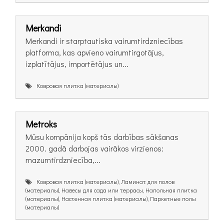
Merkandi
Merkandi ir starptautiska vairumtirdzniecības
platforma, kas apvieno vairumtirgotājus,
izplatītājus, importētājus un...
Ковровая плитка (материалы)
Metroks
Mūsu kompānija kopš tās darbības sākšanas
2000. gadā darbojas vairākos virzienos:
mazumtirdzniecība,...
Ковровая плитка (материалы), Ламинат для полов
(материалы), Навесы для сада или террасы, Напольная плитка
(материалы), Настенная плитка (материалы), Паркетные полы
(материалы)