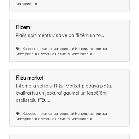
(материалы)
Flizem
Plašs sortiments visa veida flīzēm un to...
Ковровая плитка (материалы), Напольная плитка
(материалы), Настенная плитка (материалы)
Flīžu market
Interneta veikals Flīžu Market piedāvā plašu,
kvalitatīvu un jebkurai gaumei un iespējām
atbilstošu flīžu...
Ковровая плитка (материалы), Напольная плитка
(материалы), Настенная плитка (материалы)