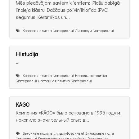
Mēs piedāvājam saviem klientiem: Plašu dabīgā
linoleja klāstu Dažādus polivinilhlorīda (PVC)
segumus Keramikas un...
Ковровая плитка (материалы), Линолеум (материалы)
Hl studija
...
Ковровая плитка (материалы), Напольная плитка
(материалы), Настенная плитка (материалы)
KĀGO
Компания «KĀGO» была основана в 1995 году и
накопила значительный опыт в...
Бетонные полы (в т.ч. шлифованные), Виниловые полы
(материалы), Гидроизоляционные работы, Деревянные