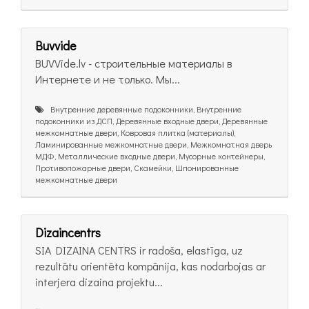
Buvvide
BUVVide.lv - строительные материалы в
Интернете и не только. Мы...
Внутренние деревянные подоконники, Внутренние
подоконники из ДСП, Деревянные входные двери, Деревянные
межкомнатные двери, Ковровая плитка (материалы),
Ламинированные межкомнатные двери, Межкомнатная дверь
МДФ, Металлические входные двери, Мусорные контейнеры,
Противопожарные двери, Скамейки, Шпонированные
межкомнатные двери
Dizaincentrs
SIA DIZAINA CENTRS ir radoša, elastīga, uz
rezultātu orientēta kompānija, kas nodarbojas ar
interjera dizaina projektu...