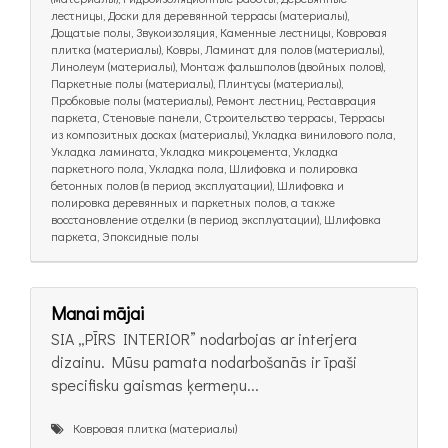
лестницы, Доски для деревянной террасы (материалы),
Дощатые полы, Звукоизоляция, Каменные лестницы, Ковровая
плитка (материалы), Ковры, Ламинат для полов (материалы),
Линолеум (материалы), Монтаж фальшполов (двойных полов),
Паркетные полы (материалы), Плинтусы (материалы),
Пробковые полы (материалы), Ремонт лестниц, Реставрация
паркета, Стеновые панели, Строительство террасы, Террасы
из композитных досках (материалы), Укладка винилового пола,
Укладка ламината, Укладка микроцемента, Укладка
паркетного пола, Укладка пола, Шлифовка и полировка
бетонных полов (в период эксплуатации), Шлифовка и
полировка деревянных и паркетных полов, а также
восстановление отделки (в период эксплуатации), Шлифовка
паркета, Эпоксидные полы
Manai mājai
SIA „PĪRS INTERIOR” nodarbojas ar interjera
dizainu. Mūsu pamata nodarbošanās ir īpaši
specifisku gaismas ķermeņu...
Ковровая плитка (материалы)