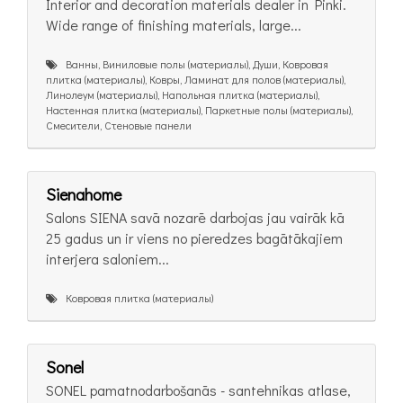
Interior and decoration materials dealer in Pinki.
Wide range of finishing materials, large...
Ванны, Виниловые полы (материалы), Души, Ковровая
плитка (материалы), Ковры, Ламинат для полов (материалы),
Линолеум (материалы), Напольная плитка (материалы),
Настенная плитка (материалы), Паркетные полы (материалы),
Смесители, Стеновые панели
Sienahome
Salons SIENA savā nozarē darbojas jau vairāk kā
25 gadus un ir viens no pieredzes bagātākajiem
interjera saloniem...
Ковровая плитка (материалы)
Sonel
SONEL pamatnodarbošanās - santehnikas atlase,