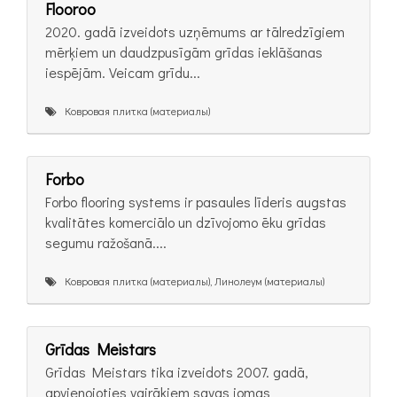
Flooroo
2020. gadā izveidots uzņēmums ar tālredzīgiem
mērķiem un daudzpusīgām grīdas ieklāšanas
iespējām. Veicam grīdu...
Ковровая плитка (материалы)
Forbo
Forbo flooring systems ir pasaules līderis augstas
kvalitātes komerciālo un dzīvojomo ēku grīdas
segumu ražošanā....
Ковровая плитка (материалы), Линолеум (материалы)
Grīdas Meistars
Grīdas Meistars tika izveidots 2007. gadā,
apvienojoties vairākiem savas jomas