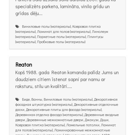
specializēts parketa, lamināta, vinila grīdu un
grīdas dēļu...
Виниловые полы (материалы), Ковровая плитка
(материалы), Ламинат для полов (материалы), Линолеум
(материалы), Паркетные полы (материалы), Плинтусы
(материалы), Пробковые полы (материалы)
Reaton
Kopš 1988. gada Reaton komanda palīdz Jums un
daudziem citiem īstenot sapni par namu ar
raksturu, stilu un kvalitāti....
Биде, Ванны, Виниловые полы (материалы), Декоративная
фасадная штукатурка (материалы), Декоративные отделочные
доски, Декоративные плиты для фасада (материалы),
Деревянная отделка фасада (материалы), Деревянные входные
двери, Деревянные межкомнатные двери, Джакузи, Души,
Ковровая плитка (материалы), Ламельные потолки, Ламинат
для полов (материалы), Ламинированные межкомнатные