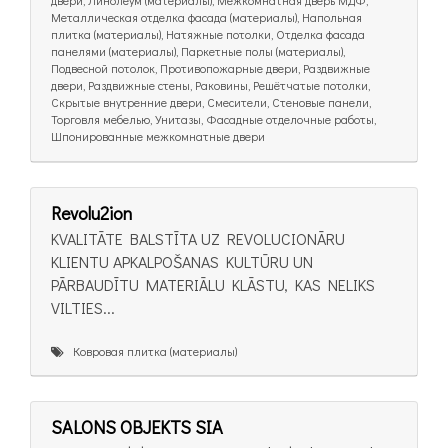
двери, Линолеум (материалы), Межкомнатная дверь МДФ,
Металлическая отделка фасада (материалы), Напольная
плитка (материалы), Натяжные потолки, Отделка фасада
панелями (материалы), Паркетные полы (материалы),
Подвесной потолок, Противопожарные двери, Раздвижные
двери, Раздвижные стены, Раковины, Решётчатые потолки,
Скрытые внутренние двери, Смесители, Стеновые панели,
Торговля мебелью, Унитазы, Фасадные отделочные работы,
Шпонированные межкомнатные двери
Revolu2ion
KVALITĀTE BALSTĪTA UZ REVOLUCIONĀRU
KLIENTU APKALPOŠANAS KULTŪRU UN
PĀRBAUDĪTU MATERIĀLU KLĀSTU, KAS NELIKS
VILTIES...
Ковровая плитка (материалы)
SALONS OBJEKTS SIA