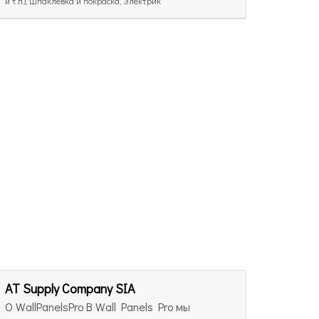
и т.п.), Шпаклёвка и покраска, Электрик
AT Supply Company SIA
О WallPanelsPro В Wall Panels Pro мы