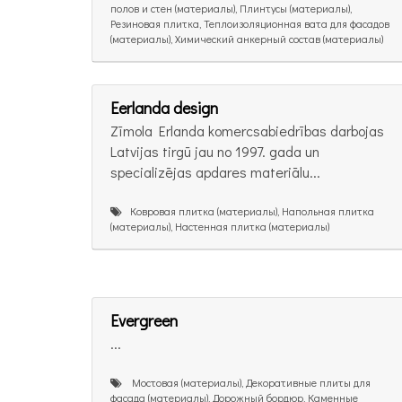
полов и стен (материалы), Плинтусы (материалы),
Резиновая плитка, Теплоизоляционная вата для фасадов
(материалы), Химический анкерный состав (материалы)
Eerlanda design
Zīmola Erlanda komercsabiedrības darbojas
Latvijas tirgū jau no 1997. gada un
specializējas apdares materiālu...
Ковровая плитка (материалы), Напольная плитка
(материалы), Настенная плитка (материалы)
Evergreen
...
Mостовая (материалы), Декоративные плиты для
фасада (материалы), Дорожный бордюр, Каменные