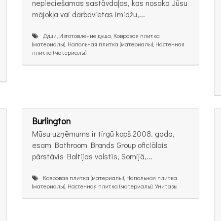
nepieciešamas sastāvdaļas, kas nosaka Jūsu
mājokļa vai darbavietas imidžu,...
Души, Изготовление душа, Ковровая плитка
(материалы), Напольная плитка (материалы), Настенная
плитка (материалы)
Burlington
Mūsu uzņēmums ir tirgū kopš 2008. gada,
esam Bathroom Brands Group oficiālais
pārstāvis Baltijas valstīs, Somijā,...
Ковровая плитка (материалы), Напольная плитка
(материалы), Настенная плитка (материалы), Унитазы