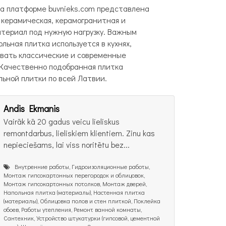
На платформе buvnieks.com представлена
 керамическая, керамогранитная и
атериал под нужную нагрузку. Важным
ьная плитка используется в кухнях,
овать классические и современные
 Качественно подобранная плитка
ьной плитки по всей Латвии.
Andis Ekmanis
Vairāk kā 20 gadus veicu lieliskus
remontdarbus, lieliskiem klientiem. Zinu kas
nepieciešams, lai viss noritētu bez...
Внутренние работы, Гидроизоляционные работы,
Монтаж гипсокартонных перегородок и облицовок,
Монтаж гипсокартонных потолков, Монтаж дверей,
Напольная плитка (материалы), Настенная плитка
(материалы), Облицовка полов и стен плиткой, Поклейка
обоев, Работы утепления, Ремонт ванной комнаты,
Сантехник, Устройство штукатурки (гипсовой, цементной