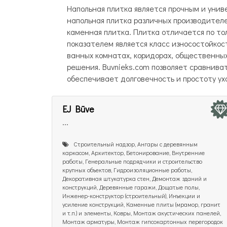
Напольная плитка является прочным и уни
напольная плитка различных производителе
каменная плитка. Плитка отличается по то
показателем является класс износостойкос
ванных комнатах, коридорах, общественных
решения. Buvnieks.com позволяет сравнива
обеспечивает долговечность и простоту у
EJ Būve
...
Cтроительный надзор, Ангары с деревянным
каркасом, Архитектор, Бетонирование, Внутренние
работы, Генеральные подрядчики и строительство
крупных объектов, Гидроизоляционные работы,
Декоративная штукатурка стен, Демонтаж зданий и
конструкций, Деревянные гаражи, Дощатые полы,
Инженер-конструктор (строительный), Инъекции и
усиление конструкций, Каменные плиты (мрамор, гранит
и т.п.) и элементы, Ковры, Монтаж акустических панелей,
Монтаж арматуры, Монтаж гипсокартонных перегородок