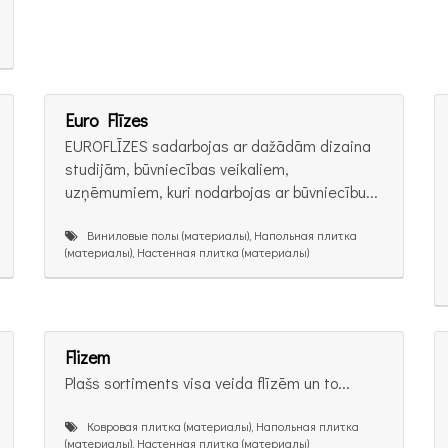
Euro Flīzes
EUROFLĪZES sadarbojas ar dažādām dizaina
studijām, būvniecības veikaliem,
uzņēmumiem, kuri nodarbojas ar būvniecību...
Виниловые полы (материалы), Напольная плитка
(материалы), Настенная плитка (материалы)
Flizem
Plašs sortiments visa veida flīzēm un to...
Ковровая плитка (материалы), Напольная плитка
(материалы), Настенная плитка (материалы)