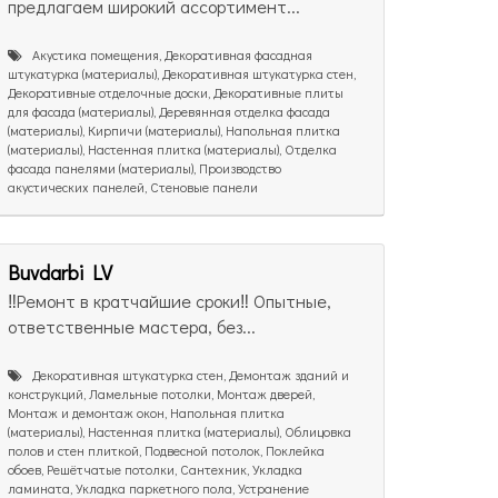
предлагаем широкий ассортимент...
Акустика помещения, Декоративная фасадная
штукатурка (материалы), Декоративная штукатурка стен,
Декоративные отделочные доски, Декоративные плиты
для фасада (материалы), Деревянная отделка фасада
(материалы), Кирпичи (материалы), Напольная плитка
(материалы), Настенная плитка (материалы), Отделка
фасада панелями (материалы), Производство
акустических панелей, Стеновые панели
Buvdarbi LV
‼️Ремонт в кратчайшие сроки‼️ Опытные,
ответственные мастера, без...
Декоративная штукатурка стен, Демонтаж зданий и
конструкций, Ламельные потолки, Монтаж дверей,
Монтаж и демонтаж окон, Напольная плитка
(материалы), Настенная плитка (материалы), Облицовка
полов и стен плиткой, Подвесной потолок, Поклейка
обоев, Решётчатые потолки, Сантехник, Укладка
ламината, Укладка паркетного пола, Устранение