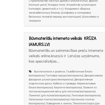
Строительство частных домов и аналогичных зданий
(полный цикл), Укладка пола, Устройство штукатурки
(гипсовой, цементной и т.п.), Фундамент сборных
железобетонных блоков, Шлифовка и полировка
бетонных полов (в период эксплуатации), Шпаклёвка и
покраска
Būvmateriālu interneta veikals KRŪZA
(AMURS.LV)
Būvmateriālu un saimniecības preču interneta
veikals online.kruza.lv ir Latvijas uzņēmums,
kas specializējas...
Выключатели и розетки, Газобетонные блоки
(материалы), Гонтовая крыша (материалы), Декоративная
фасадная штукатурка (материалы), Декоративные
отделочные доски, Кабели и провода, Керамзитовые
блоки (материалы), Кирпичи (материалы), Ламели из
теплоизоляционной ваты для потолков (материалы),
Ламинат для полов (материалы), Линолеум (материалы),
Напольная плитка (материалы), Настенная плитка
(материалы), Освещение и лампы, Пенополистирол для