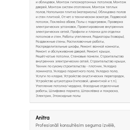
и облицовок, Монтаж гипсокартонных потолков, Монтаж
дверей, Монтаж систем отопления, Монтаж теплых
полов, Напольная плитка (материалы), Облицовка полов
и стен плиткой, Отчет о техническом осмотре, Подвесной
потолок, Поклейка обоев, Полы с подогревом, Проверка
электрических установок, Проектирование внутренних
электрических сетей, Профили и планки для отделки
потолков и стен, Работы утепления, Радиаторы (товары),
Раздвижные стены, Распиловочные работы,
Распределительные шкафы, Ремонт ванной комнаты,
Ремонт и обслуживание дверей, Ремонт крыши,
Решётчатые потолки, Стеновые панели, Строительство
внутренних электрических сетей, Строительство крыши,
Техник по сухому строительству - плотник, Укладка
ламината, Укладка паркетного пола, Укладка пола,
Услуги по кладке, Устройство акустических перегородок,
Устройство штукатурки (гипсовой, цементной и т.п.),
Утепление потолка/чердака, Фасадные отделочные
работы, Шлифовка паркета, Шпаклёвка и покраска,
Электрик, Эпоксидные полы
Anitra
Profesionāli konsultēsim seguma izvēlē,