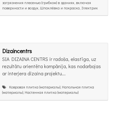
загрязнения плесенью (грибком) в зданиях, включая
поверхности и воздух, Шпаклёвка и покраска, Электрик
Dizaincentrs
SIA DIZAINA CENTRS ir radoša, elastīga, uz
rezultātu orientēta kompānija, kas nodarbojas
ar interjera dizaina projektu...
Ковровая плитка (материалы), Напольная плитка
(материалы), Настенная плитка (материалы)