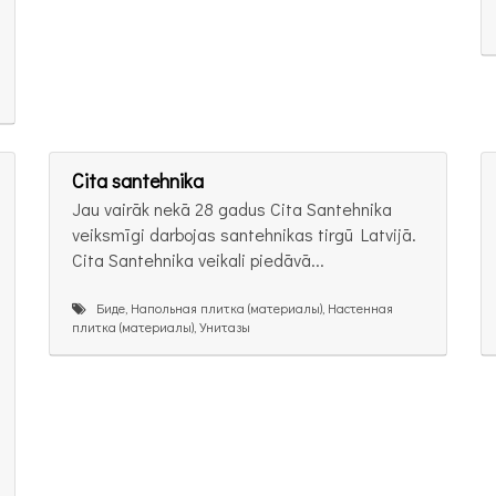
Cita santehnika
Jau vairāk nekā 28 gadus Cita Santehnika
veiksmīgi darbojas santehnikas tirgū Latvijā.
Cita Santehnika veikali piedāvā...
Биде, Напольная плитка (материалы), Настенная
плитка (материалы), Унитазы