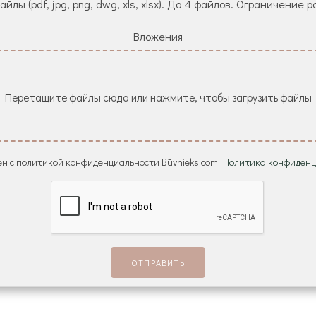
йлы (pdf, jpg, png, dwg, xls, xlsx). До 4 файлов. Ограничение р
Вложения
Перетащите файлы сюда или нажмите, чтобы загрузить файлы
н с политикой конфиденциальности Būvnieks.com.
Политика конфиденц