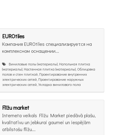
EUROtiles
Компания EUROtiles специализируется на
комплексном оснащении...
Виниловые полы (материалы), Напольная плитка
(материалы), Настенная плитка (материалы), Облицовка
полов и стен плиткой, Проектирование внутренних
электрических сетей, Проектирование наружных
электрических сетей, Укладка винилового пола
Flīžu market
Interneta veikals Flīžu Market piedāvā plašu,
kvalitatīvu un jebkurai gaumei un iespējām
atbilstošu flīžu...