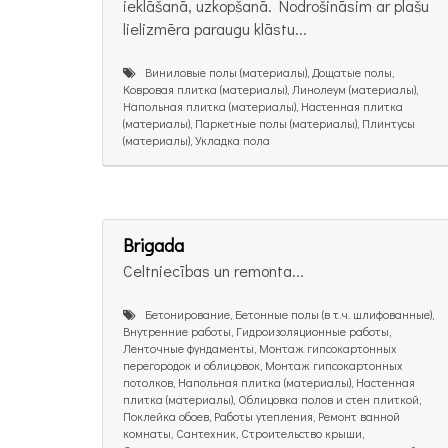
ieklāšanā, uzkopšanā. Nodrošināsim ar plašu
lielizmēra paraugu klāstu...
Виниловые полы (материалы), Дощатые полы,
Ковровая плитка (материалы), Линолеум (материалы),
Напольная плитка (материалы), Настенная плитка
(материалы), Паркетные полы (материалы), Плинтусы
(материалы), Укладка пола
Brigada
Celtniecības un remonta...
Бетонирование, Бетонные полы (в т.ч. шлифованные),
Внутренние работы, Гидроизоляционные работы,
Ленточные фундаменты, Монтаж гипсокартонных
перегородок и облицовок, Монтаж гипсокартонных
потолков, Напольная плитка (материалы), Настенная
плитка (материалы), Облицовка полов и стен плиткой,
Поклейка обоев, Работы утепления, Ремонт ванной
комнаты, Сантехник, Строительство крыши,