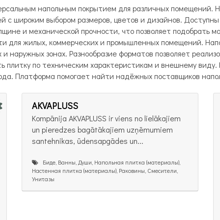
версальным напольным покрытием для различных помещений. 
й с широким выбором размеров, цветов и дизайнов. Доступны
лщине и механической прочности, что позволяет подобрать м
ти для жилых, коммерческих и промышленных помещений. Напол
 и наружных зонах. Разнообразие форматов позволяет реализ
ть плитку по техническим характеристикам и внешнему виду.
хода. Платформа помогает найти надёжных поставщиков напол
AKVAPLUSS
Kompānija AKVAPLUSS ir viens no lielākajiem
un pieredzes bagātākajiem uzņēmumiem
santehnikas, ūdensapgādes un...
Биде, Ванны, Души, Напольная плитка (материалы),
Настенная плитка (материалы), Раковины, Смесители,
Унитазы