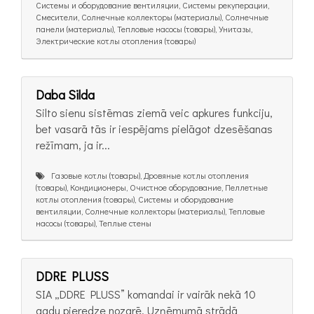
Системы и оборудование вентиляции, Системы рекуперации,
Смесители, Солнечные коллекторы (материалы), Солнечные
панели (материалы), Тепловые насосы (товары), Унитазы,
Электрические котлы отопления (товары)
Daba Silda
Silto sienu sistēmas ziemā veic apkures funkciju,
bet vasarā tās ir iespējams pielāgot dzesēšanas
režīmam, ja ir...
Газовые котлы (товары), Дровяные котлы отопления
(товары), Кондиционеры, Очистное оборудование, Пеллетные
котлы отопления (товары), Системы и оборудование
вентиляции, Солнечные коллекторы (материалы), Тепловые
насосы (товары), Теплые стены
DDRE PLUSS
SIA „DDRE PLUSS” komandai ir vairāk nekā 10
gadu pieredze nozarē. Uzņēmumā strādā