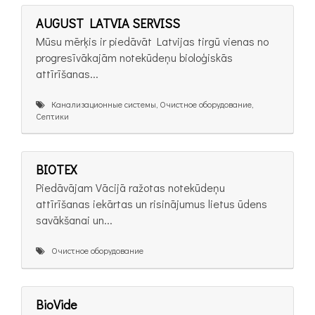
AUGUST LATVIA SERVISS
Mūsu mērķis ir piedāvāt Latvijas tirgū vienas no
progresīvākajām notekūdeņu bioloģiskās
attīrīšanas...
Канализационные системы, Очистное оборудование,
Септики
BIOTEX
Piedāvājam Vācijā ražotas notekūdeņu
attīrīšanas iekārtas un risinājumus lietus ūdens
savākšanai un...
Очистное оборудование
BioVide