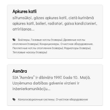
Apkures katli
siltumsūkņi, gāzes apkures katli, cietā kurināmā
apkures katli, boileri, radiatori, gaisa kondicionieri,
attīrīšanas...
Бойлеры, Газовые котлы (товары), Дровяные котлы
отопления (товары), Кондиционеры, Очистное оборудование,
Пеллетные котлы отопления (товары), Радиаторы (товары),
Тепловые насосы (товары)
Asmāra
SIA “Asmāra” ir dibināta 1997. Gada 10. Maijā.
Uzņēmuma darbības galvenie virzieni ir
inženierkomunikāciju...
Канализационные системы, Очистное оборудование