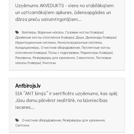
Uzņēmums AKVEDUKTS - viens no stabilākajiem
un uzticamākajiem apkures, ūdensapgādes un
dārza preču vairumtirgotājiem...
Бойлеры, Водяные насосы, Газовые котлы (товары),
Дровяные котлы отопления (товары), Души, Дымоходы (товары),
Ирригационные системы, Канализационные системы,
Кондиционеры, Очистное оборудование, Пеллетные котлы
отопления (товары), Полы с подогревом, Радиаторы (товары),
Раковины, Резервуары для хранения, Смесители, Тепловые
насосы (товары), Унитазы
Antbirojs.lv
SIA ‘’ANT birojs’’ ir sertificēts uzņēmums, kas spēj
Jūsu domu pārvērst realitātē, no būvniecības
ieceres...
Очистное оборудование, Резервуары для хранения,
Септики