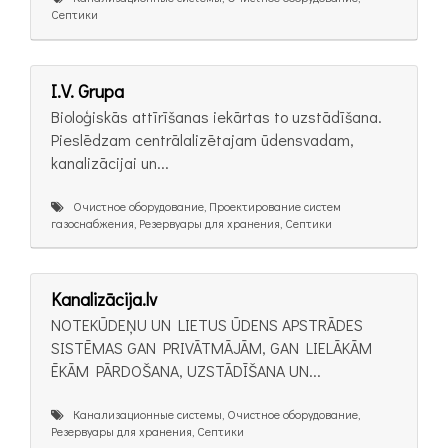
Септики
I.V. Grupa
Bioloģiskās attīrīšanas iekārtas to uzstādīšana.
Pieslēdzam centrālalizētajam ūdensvadam,
kanalizācijai un...
Очистное оборудование, Проектирование систем
газоснабжения, Резервуары для хранения, Септики
Kanalizācija.lv
NOTEKŪDEŅU UN LIETUS ŪDENS APSTRĀDES
SISTĒMAS GAN PRIVĀTMĀJĀM, GAN LIELĀKĀM
ĒKĀM PĀRDOŠANA, UZSTĀDĪŠANA UN...
Канализационные системы, Очистное оборудование,
Резервуары для хранения, Септики