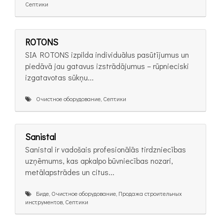
Септики
ROTONS
SIA ROTONS izpilda individuālus pasūtījumus un
piedāvā jau gatavus izstrādājumus – rūpnieciski
izgatavotas sūkņu...
Очистное оборудование, Септики
Sanistal
Sanistal ir vadošais profesionālās tirdzniecības
uzņēmums, kas apkalpo būvniecības nozari,
metālapstrādes un citus...
Биде, Очистное оборудование, Продажа строительных
инструментов, Септики