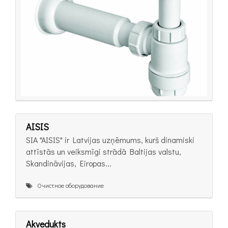
AISIS
SIA "AISIS" ir Latvijas uzņēmums, kurš dinamiski
attīstās un veiksmīgi strādā Baltijas valstu,
Skandināvijas, Eiropas...
Очистное оборудование
Akvedukts