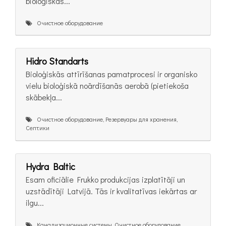
bioloģiskās...
Очистное оборудование
Hidro Standarts
Bioloģiskās attīrīšanas pamatprocesi ir organisko
vielu bioloģiskā noārdīšanās aerobā (pietiekoša
skābekļa...
Очистное оборудование, Резервуары для хранения,
Септики
Hydra Baltic
Esam oficiālie Frukko produkcijas izplatītāji un
uzstādītāji Latvijā. Tās ir kvalitatīvas iekārtas ar
ilgu...
Канализационные системы, Очистное оборудование,