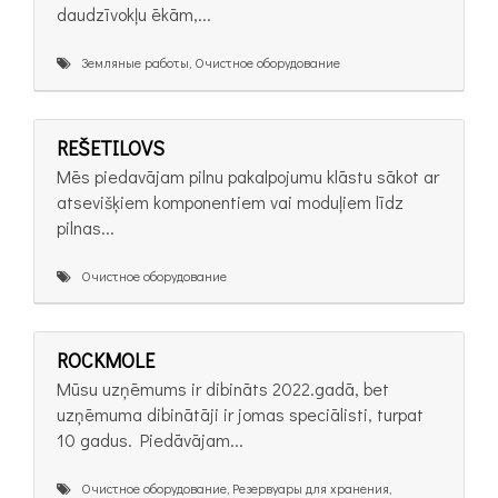
daudzīvokļu ēkām,...
Земляные работы, Очистное оборудование
REŠETILOVS
Mēs piedavājam pilnu pakalpojumu klāstu sākot ar
atsevišķiem komponentiem vai moduļiem līdz
pilnas...
Очистное оборудование
ROCKMOLE
Mūsu uzņēmums ir dibināts 2022.gadā, bet
uzņēmuma dibinātāji ir jomas speciālisti, turpat
10 gadus. Piedāvājam...
Очистное оборудование, Резервуары для хранения,