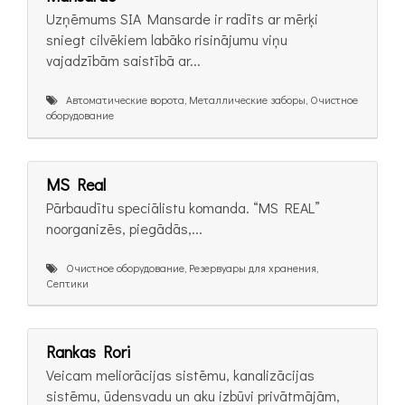
Uzņēmums SIA Mansarde ir radīts ar mērķi
sniegt cilvēkiem labāko risinājumu viņu
vajadzībām saistībā ar...
Автоматические ворота, Металлические заборы, Очистное
оборудование
MS Real
Pārbaudītu speciālistu komanda. “MS REAL”
noorganizēs, piegādās,...
Очистное оборудование, Резервуары для хранения,
Септики
Rankas Rori
Veicam meliorācijas sistēmu, kanalizācijas
sistēmu, ūdensvadu un aku izbūvi privātmājām,