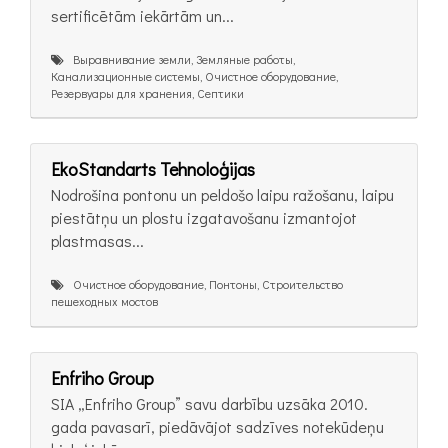
sertificētām iekārtām un...
Выравнивание земли, Земляные работы,
Канализационные системы, Очистное оборудование,
Резервуары для хранения, Септики
EkoStandarts Tehnoloģijas
Nodrošina pontonu un peldošo laipu ražošanu, laipu
piestātņu un plostu izgatavošanu izmantojot
plastmasas...
Очистное оборудование, Понтоны, Строительство
пешеходных мостов
Enfriho Group
SIA „Enfriho Group” savu darbību uzsāka 2010.
gada pavasarī, piedāvājot sadzīves notekūdeņu