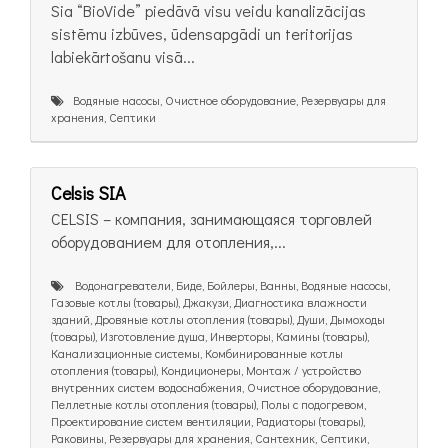
Sia “BioVide” piedāvā visu veidu kanalizācijas
sistēmu izbūves, ūdensapgādi un teritorijas
labiekārtošanu visā...
Водяные насосы, Очистное оборудование, Резервуары для
хранения, Септики
Celsis SIA
CELSIS – компания, занимающаяся торговлей
оборудованием для отопления,...
Bодонагреватели, Биде, Бойлеры, Ванны, Водяные насосы,
Газовые котлы (товары), Джакузи, Диагностика влажности
зданий, Дровяные котлы отопления (товары), Души, Дымоходы
(товары), Изготовление душа, Инверторы, Камины (товары),
Канализационные системы, Комбинированные котлы
отопления (товары), Кондиционеры, Монтаж / устройство
внутренних систем водоснабжения, Очистное оборудование,
Пеллетные котлы отопления (товары), Полы с подогревом,
Проектирование систем вентиляции, Радиаторы (товары),
Раковины, Резервуары для хранения, Сантехник, Септики,