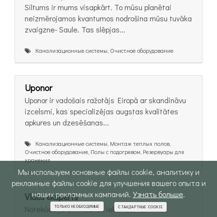
Siltums ir mums visapkārt. To mūsu planētai
neizmērojamos kvantumos nodrošina mūsu tuvāka
zvaigzne- Saule. Tas slēpjas...
Канализационные системы, Очистное оборудование
Uponor
Uponor ir vadošais ražotājs Eiropā ar skandināvu
izcelsmi, kas specializējas augstas kvalitātes
apkures un dzesēšanas...
Канализационные системы, Монтаж теплых полов,
Очистное оборудование, Полы с подогревом, Резервуары для
хранения
Мы используем основные файлы cookie, аналитику и
рекламные файлы cookie для улучшения вашего опыта и
наших рекламных кампаний.
Узнать больше
.
Vides eksperts
ТОЛЬКО НЕОБХОДИМЫЕ
Notekūdeņu attīrīšanas iekārtas, to
СТАНДАРТНЫЕ COOKIE