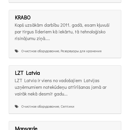
KRABO
Kopš uzsākām darbību 2011. gadā, esam kļuvuši
par tirgus līderiem kā iekārtu, tā tehnoloģisko
risinājumu ziņā....
Очистное оборудование, Резервуары для хранения
LZT Latvia
LZT Latvia ir viens no vadošajiem Latvijas
uzņēmumiem notekūdeņu attīrīšanas jomā ar
vairāk nekā desmit gadu...
Очистное оборудование, Септики
Mansarde