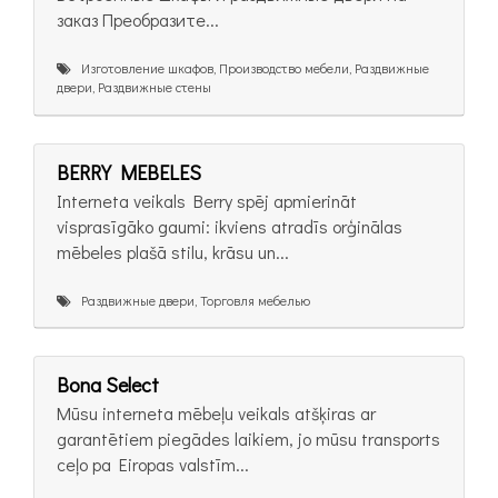
заказ Преобразите...
Изготовление шкафов, Производство мебели, Раздвижные
двери, Раздвижные стены
BERRY MEBELES
Interneta veikals Berry spēj apmierināt
visprasīgāko gaumi: ikviens atradīs orģinālas
mēbeles plašā stilu, krāsu un...
Раздвижные двери, Торговля мебелью
Bona Select
Mūsu interneta mēbeļu veikals atšķiras ar
garantētiem piegādes laikiem, jo mūsu transports
ceļo pa Eiropas valstīm...