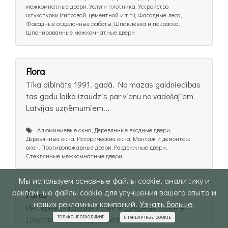
межкомнатные двери, Услуги плотника, Устройство
штукатурки (гипсовой, цементной и т.п.), Фасадные леса,
Фасадные отделочные работы, Шпаклёвка и покраска,
Шпонированные межкомнатные двери
Flora
Tika dibināts 1991. gadā. No mazas galdniecības
tas gadu laikā izaudzis par vienu no vadošajiem
Latvijas uzņēmumiem...
Алюминиевые окна, Деревянные входные двери,
Деревянные окна, Исторические окна, Монтаж и демонтаж
окон, Противопожарные двери, Раздвижные двери,
Стеклянные межкомнатные двери
Мы используем основные файлы cookie, аналитику и
рекламные файлы cookie для улучшения вашего опыта и
Fores
наших рекламных кампаний.
Узнать больше
.
Интернет-магазин Fores и дверной салон в
Даугавпилсе предлагают...
ТОЛЬКО НЕОБХОДИМЫЕ
СТАНДАРТНЫЕ COOKIE