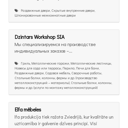
Раздвижные двери, Скрытые внутренние двери,
Шпонированные межкомнатные двери
Dzintars Workshop SIA
Мы специализируемся на производстве
индивидуальных заказов –...
Гриль, Металлические гаражи, Металлические лестницы,
Навесы для сада или террасы, Перила, Печи для бани,
Раздвижные двери, Садовая мебель, Сварочные работы,
Стальные балки, колонны, фермы и др. (производство
металлоконструкций – материалы), Стальные балки, колонны,
фермы и др. (услуги по монтажу металлоконструкций)
Elfa mēbeles
lfa produkcija tiek ražota Zviedrijā, kur kvalitāte un
uzticamība ir galvenie dzīves principi. Visi