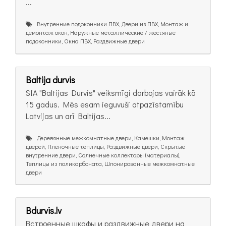
...
Внутренние подоконники ПВХ, Двери из ПВХ, Монтаж и
демонтаж окон, Наружные металлические / жестяные
подоконники, Окна ПВХ, Раздвижные двери
Baltija durvis
SIA "Baltijas Durvis" veiksmīgi darbojas vairāk kā
15 gadus. Mēs esam ieguvuši atpazīstamību
Latvijas un arī Baltijas...
Деревянные межкомнатные двери, Камешки, Монтаж
дверей, Пленочные теплицы, Раздвижные двери, Скрытые
внутренние двери, Солнечные коллекторы (материалы),
Теплицы из поликарбоната, Шпонированные межкомнатные
двери
Bdurvis.lv
Встроенные шкафы и раздвижные двери на