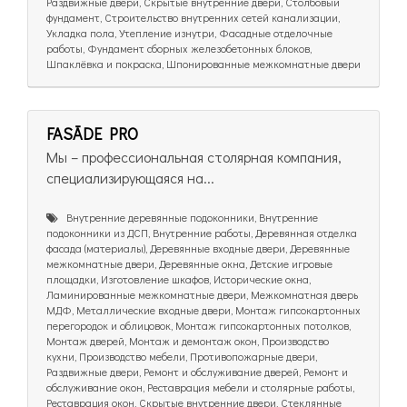
Раздвижные двери, Скрытые внутренние двери, Столбовый
фундамент, Строительство внутренних сетей канализации,
Укладка пола, Утепление изнутри, Фасадные отделочные
работы, Фундамент сборных железобетонных блоков,
Шпаклёвка и покраска, Шпонированные межкомнатные двери
FASĀDE PRO
Мы – профессиональная столярная компания,
специализирующаяся на...
Внутренние деревянные подоконники, Внутренние
подоконники из ДСП, Внутренние работы, Деревянная отделка
фасада (материалы), Деревянные входные двери, Деревянные
межкомнатные двери, Деревянные окна, Детские игровые
площадки, Изготовление шкафов, Исторические окна,
Ламинированные межкомнатные двери, Межкомнатная дверь
МДФ, Металлические входные двери, Монтаж гипсокартонных
перегородок и облицовок, Монтаж гипсокартонных потолков,
Монтаж дверей, Монтаж и демонтаж окон, Производство
кухни, Производство мебели, Противопожарные двери,
Раздвижные двери, Ремонт и обслуживание дверей, Ремонт и
обслуживание окон, Реставрация мебели и столярные работы,
Реставрация окон, Скрытые внутренние двери, Стеклянные