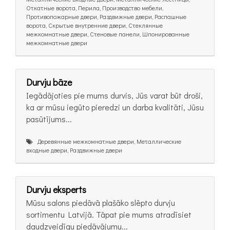
Откатные ворота, Перила, Производство мебели,
Противопожарные двери, Раздвижные двери, Распашные
ворота, Скрытые внутренние двери, Стеклянные
межкомнатные двери, Стеновые панели, Шпонированные
межкомнатные двери
Durvju bāze
Iegādājoties pie mums durvis, Jūs varat būt droši,
ka ar mūsu iegūto pieredzi un darba kvalitāti, Jūsu
pasūtījums...
Деревянные межкомнатные двери, Металлические
входные двери, Раздвижные двери
Durvju eksperts
Mūsu salons piedāvā plašāko slēpto durvju
sortimentu Latvijā. Tāpat pie mums atradīsiet
daudzveidīgu piedāvājumu...