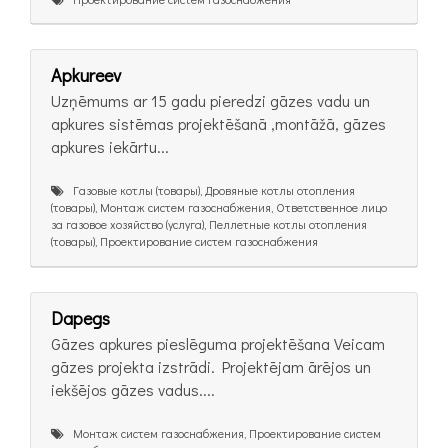
Apkureev
Uzņēmums ar 15 gadu pieredzi gāzes vadu un
apkures sistēmas projektēšanā ,montāžā, gāzes
apkures iekārtu...
Газовые котлы (товары), Дровяные котлы отопления
(товары), Монтаж систем газоснабжения, Ответственное лицо
за газовое хозяйство (услуга), Пеллетные котлы отопления
(товары), Проектирование систем газоснабжения
Dapegs
Gāzes apkures pieslēguma projektēšana Veicam
gāzes projekta izstrādi. Projektējam ārējos un
iekšējos gāzes vadus....
Монтаж систем газоснабжения, Проектирование систем