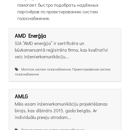
помогает быстро подобрать надёжных
партнёров по проектированию систем
газоснабжения.
AMD Enerģija
SIA “AMD enerģija” ir sertificēta un
būvkomersantā reģistrēta firma, kas kvalitatīvi
veic inženierkomunikāciju...
Монтаж систем газоснабжения, Проектирование систем
газоснабжения
AMLG
Mēs esam inženierkomunikāciju projektēšanas
birojs, kas dibināts 2015. gada beigās. Ar
individuālu pieeju atrodam...
Проектирование систем газоснабжения