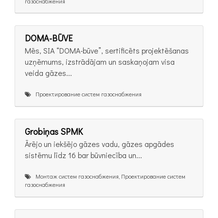
газоснабжения
DOMA-BŪVE
Mēs, SIA “DOMA-būve”, sertificēts projektēšanas
uzņēmums, izstrādājam un saskaņojam visa
veida gāzes...
Проектирование систем газоснабжения
Grobiņas SPMK
Ārējo un iekšējo gāzes vadu, gāzes apgādes
sistēmu līdz 16 bar būvniecība un...
Монтаж систем газоснабжения, Проектирование систем
газоснабжения