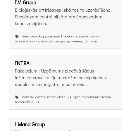
I.V. Grupa
Bioloģiskās attīrīšanas iekārtas to uzstādīšana.
Pieslēdzam centrālalizētajam ūdensvadam,
kanalizācijai un...
Очистное оборудование, Проектирование систем
газоснабжения, Резервуары для хранения, Септики
INTRA
Pakalpojumi: Uzņēmums piedāvā šādus
inženierkomunikāciju montāžas pakalpojumus:
sadalošie un maģistrālie pazemes...
Монтаж систем газоснабжения, Проектирование систем
газоснабжения
Livland Group