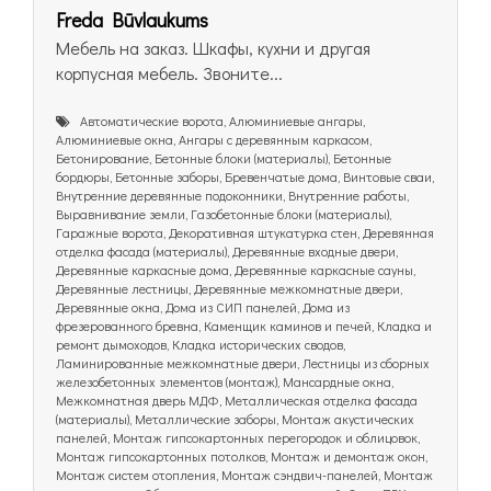
Freda Būvlaukums
Мебель на заказ. Шкафы, кухни и другая
корпусная мебель. Звоните...
Автоматические ворота, Алюминиевые ангары,
Алюминиевые окна, Ангары с деревянным каркасом,
Бетонирование, Бетонные блоки (материалы), Бетонные
бордюры, Бетонные заборы, Бревенчатые дома, Винтовые сваи,
Внутренние деревянные подоконники, Внутренние работы,
Выравнивание земли, Газобетонные блоки (материалы),
Гаражные ворота, Декоративная штукатурка стен, Деревянная
отделка фасада (материалы), Деревянные входные двери,
Деревянные каркасные дома, Деревянные каркасные сауны,
Деревянные лестницы, Деревянные межкомнатные двери,
Деревянные окна, Дома из СИП панелей, Дома из
фрезерованного бревна, Каменщик каминов и печей, Кладка и
ремонт дымоходов, Кладка исторических сводов,
Ламинированные межкомнатные двери, Лестницы из сборных
железобетонных элементов (монтаж), Мансардные окна,
Межкомнатная дверь МДФ, Металлическая отделка фасада
(материалы), Металлические заборы, Монтаж акустических
панелей, Монтаж гипсокартонных перегородок и облицовок,
Монтаж гипсокартонных потолков, Монтаж и демонтаж окон,
Монтаж систем отопления, Монтаж сэндвич-панелей, Монтаж