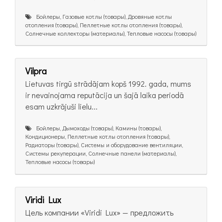
Бойлеры, Газовые котлы (товары), Дровяные котлы
отопления (товары), Пеллетные котлы отопления (товары),
Солнечные коллекторы (материалы), Тепловые насосы (товары)
Vilpra
Lietuvas tirgū strādājam kopš 1992. gada, mums
ir nevainojama reputācija un šajā laika periodā
esam uzkrājuši lielu...
Бойлеры, Дымоходы (товары), Камины (товары),
Кондиционеры, Пеллетные котлы отопления (товары),
Радиаторы (товары), Системы и оборудование вентиляции,
Системы рекуперации, Солнечные панели (материалы),
Тепловые насосы (товары)
Viridi Lux
Цель компании «Viridi Lux» — предложить