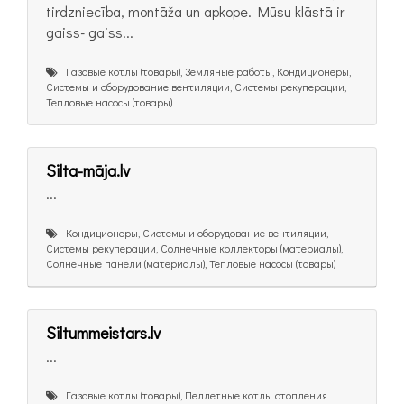
tirdzniecība, montāža un apkope. Mūsu klāstā ir
gaiss- gaiss...
Газовые котлы (товары), Земляные работы, Кондиционеры,
Системы и оборудование вентиляции, Системы рекуперации,
Тепловые насосы (товары)
Silta-māja.lv
...
Кондиционеры, Системы и оборудование вентиляции,
Системы рекуперации, Солнечные коллекторы (материалы),
Солнечные панели (материалы), Тепловые насосы (товары)
Siltummeistars.lv
...
Газовые котлы (товары), Пеллетные котлы отопления