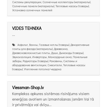
Системы рекуперации, Солнечные коллекторы (материалы),
Солнечные панели (материалы), Тепловые насосы (товары),
Установка солнечных панелей
VIDES TEHNIKA
...
Асфальт, Ванны, Газовые котлы (товары), Декоративные
плиты для фасада (материалы), Древесина,
Древесноволокнистые плиты, Души, Дымоходы (товары),
Звукоизоляция, Инверторы, Мансардные окна, Панельные
заборы, Радиаторы (товары), Раковины, Системы и
оборудование вентиляции, Смесители, Тепловые насосы
(товары), Утепление потолка/чердака
Viessman-Shop.lv
Komplekss apkures sistēmas risinājums visiem
enerģijas avotiem un izmantošanas jomām Vai tā
ir privātmāja vai dvīņu...