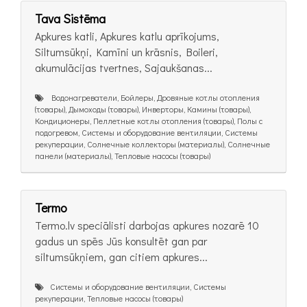
Tava Sistēma
Apkures katli, Apkures katlu aprīkojums,
Siltumsūkņi, Kamīni un krāsnis, Boileri,
akumulācijas tvertnes, Sajaukšanas...
Bодонагреватели, Бойлеры, Дровяные котлы отопления
(товары), Дымоходы (товары), Инверторы, Камины (товары),
Кондиционеры, Пеллетные котлы отопления (товары), Полы с
подогревом, Системы и оборудование вентиляции, Системы
рекуперации, Солнечные коллекторы (материалы), Солнечные
панели (материалы), Тепловые насосы (товары)
Termo
Termo.lv speciālisti darbojas apkures nozarē 10
gadus un spēs Jūs konsultēt gan par
siltumsūkņiem, gan citiem apkures...
Системы и оборудование вентиляции, Системы
рекуперации, Тепловые насосы (товары)