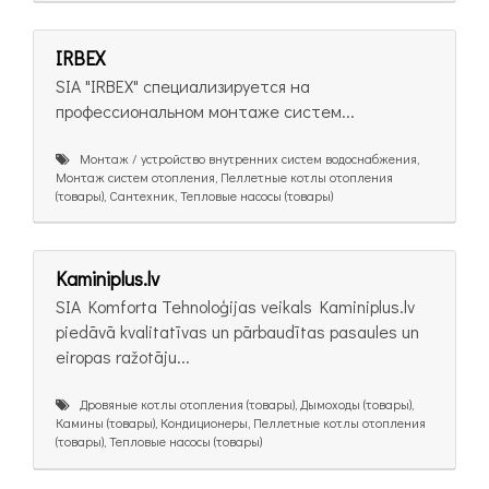
IRBEX
SIA "IRBEX" специализируется на
профессиональном монтаже систем...
Монтаж / устройство внутренних систем водоснабжения,
Монтаж систем отопления, Пеллетные котлы отопления
(товары), Сантехник, Тепловые насосы (товары)
Kaminiplus.lv
SIA Komforta Tehnoloģijas veikals Kaminiplus.lv
piedāvā kvalitatīvas un pārbaudītas pasaules un
eiropas ražotāju...
Дровяные котлы отопления (товары), Дымоходы (товары),
Камины (товары), Кондиционеры, Пеллетные котлы отопления
(товары), Тепловые насосы (товары)