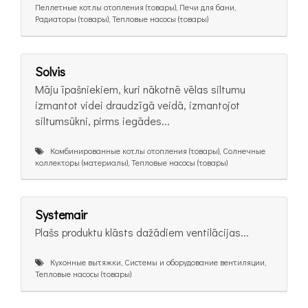
Пеллетные котлы отопления (товары), Печи для бани,
Радиаторы (товары), Тепловые насосы (товары)
Solvis
Māju īpašniekiem, kuri nākotnē vēlas siltumu
izmantot videi draudzīgā veidā, izmantojot
siltumsūkni, pirms iegādes...
Комбинированные котлы отопления (товары), Солнечные
коллекторы (материалы), Тепловые насосы (товары)
Systemair
Plašs produktu klāsts dažādiem ventilācijas...
Кухонные вытяжки, Системы и оборудование вентиляции,
Тепловые насосы (товары)