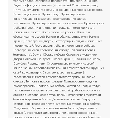
теплых полов, Облицовка полов и стен плиткой, Окна ПВХ,
Отделка фасада панелями (материалы), Откатные ворота,
Плитный фундамент, Подъемно-секционные гаражные ворота,
Полы с подогревом, Проект сада, Проектирование
канализационных систем, Проектирование систем
вентиляции, Проектирование систем отопления, Производство
мебели, Профили и планки для отделки потолков и стен,
Распашные ворота, Распиловочные работы, Ремонт и
обслуживание дверей, Ремонт и обслуживание окон, Ремонт
крыши, Реставрация дверей, Реставрация кладки и каменных
поверхностей, Реставрация мебели и столярные работы,
Реставрация окон, Реставрация фасада, Рулонная кровля
(материалы), Сауны, Сборка мебели, Скрытые внутренние
двери, Соломенные/тростниковые крыши, Стальные ангары,
Столбовый фундамент, Строительство внутренних сетей
канализации, Строительство крыши, Строительство наружных
сетей канализации, Строительство пешеходных (и
велосипедных) мостов, Строительство террасы, Тентовые
ангары, Тепловые насосы (товары), Транспортные услуги и
грузоперевозки, Тротуарные работы, Услуги по кладке, Услуги
по понижению уровня грунтовых вод, Устройство подпорных
стен (для котлованов и других целей), Устройство штукатурки
(гипсовой, цементной и т.п.), Утепление потолка/чердака,
Утепленная шведская плита, Фасадные отделочные работы,
Фундамент сборных железобетонных блоков, Черепичная
крыша (материалы), Шлифовка и полировка деревянных и
паркетных полов, а также восстановление отделки (в период