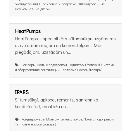
эксплуатации), Шпаклёвка и покраска, Шпонированные
межкомнатные двери
HeatPumps
HeatPumps – specializēts siltumsūkņu uzņēmums
dzīvojamām mājām un komerctelpām. Mēs
piegādājam, uzstādām un...
Бойлеры, Полы с подогревом, Радиаторы (товары), Системы
и оборудование вентиляции, Тепловые насосы (товары)
IPARS
Siltumsūkņi, apkope, remonts, santehnika,
kondicionieri, montāža un...
Кондиционеры, Монтаж теплых полов, Полы с подогревом,
Тепловые насосы (товары)