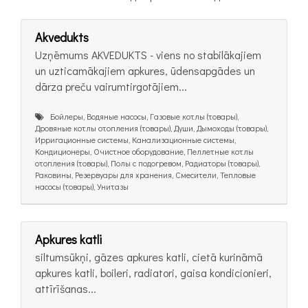
Akvedukts
Uzņēmums AKVEDUKTS - viens no stabilākajiem
un uzticamākajiem apkures, ūdensapgādes un
dārza preču vairumtirgotājiem...
Бойлеры, Водяные насосы, Газовые котлы (товары),
Дровяные котлы отопления (товары), Души, Дымоходы (товары),
Ирригационные системы, Канализационные системы,
Кондиционеры, Очистное оборудование, Пеллетные котлы
отопления (товары), Полы с подогревом, Радиаторы (товары),
Раковины, Резервуары для хранения, Смесители, Тепловые
насосы (товары), Унитазы
Apkures katli
siltumsūkņi, gāzes apkures katli, cietā kurināmā
apkures katli, boileri, radiatori, gaisa kondicionieri,
attīrīšanas...