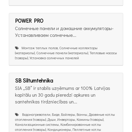
POWER PRO
Солнечные панели и домашние аккумуляторы-
Устанавливаем солнечные...
Монтаж теплых полов, Солнечные коллекторы
(материалы), Солнечные панели (материалы), Тепловые насосы
(товары), Установка солнечных панелей
SB Siltumtehnika
SIA „SB” ir stabils uzņēmums ar 100% Latvijas
kapitālu un 30 gadu pieredzi apkures un
santehnikas tirdzniecības un...
Bодонагреватели, Биде, Бойлеры, Ванны, Дровяные котлы
отопления (товары), Души, Инверторы, Камины (товары),
Канализационные системы, Комбинированные котлы
отопления (товары), Кондиционеры, Пеллетные котлы