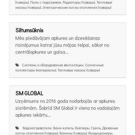
(товары), Полы с подогревом, Радиаторы (товары), Тепловые
насосы (товары), Электрические котлы отопления (товары)
Siltumsūknis
Mēs piedāvājam apkures un dzesēšanas
risinājumus katrai jūsu mājas telpai, sākot no
centrālapkures un gaisa...
Системы и оборудование вентиляции, Солнечные
коллекторы (материалы), Тепловые насосы (товары)
SM GLOBAL
Uzņēmums no 2016 gada nodarbojās ar apkures
sistēmām. Šobrīd SM Global ir viena no vadošajām
apkures iekārtu...
Bодонагреватели, Бани-купель, Бойлеры, Гриль, Дровяные
котлы отопления (товары), Камины (товары), Кондиционеры,