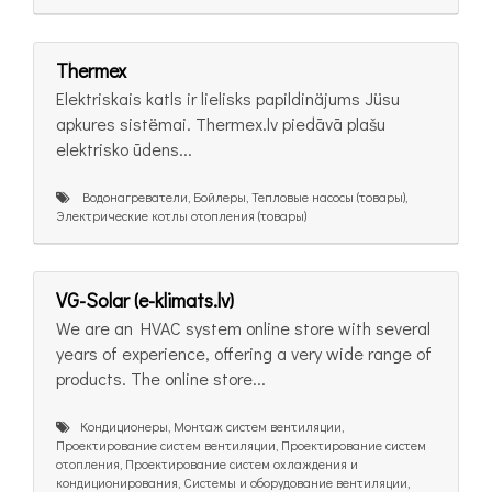
Thermex
Elektriskais katls ir lielisks papildinäjums Jüsu
apkures sistëmai. Thermex.lv piedāvā plašu
elektrisko ūdens...
Bодонагреватели, Бойлеры, Тепловые насосы (товары),
Электрические котлы отопления (товары)
VG-Solar (e-klimats.lv)
We are an HVAC system online store with several
years of experience, offering a very wide range of
products. The online store...
Кондиционеры, Монтаж систем вентиляции,
Проектирование систем вентиляции, Проектирование систем
отопления, Проектирование систем охлаждения и
кондиционирования, Системы и оборудование вентиляции,