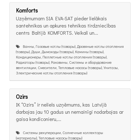
Komforts
Uzņēmumam SIA EVA-SAT pieder lielākais
santehnikas un apkures tehnikas tirdzniecības
centrs Baltijā KOMFORTS. Veikali un...
Ванны, Газовые котлы (товары), Дровяные котлы отопления
(товары), Души, Дымоходы (товары), Камины (товары),
Кондиционеры, Пеллетные котлы отопления (товары),
Радиаторы (товары), Раковины, Системы и оборудование
вентиляции, Смесители, Тепловые насосы (товары), Унитазы,
Электрические котлы отопления (товары)
Ozirs
IK “Ozirs” ir neliels uzņēmums, kas Latvijā
darbojas jau 10 gadus un nemainīgi nodarbojas ar
gaisa kondiconieru,...
Системы рекуперации, Солнечные коллекторы
(материалы), Тепловые насосы (товары)