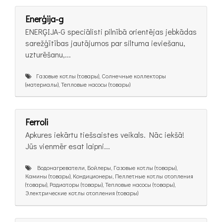
Enerģija-g
ENERĢIJA-G speciālisti pilnībā orientējas jebkādas
sarežģītības jautājumos par siltuma ieviešanu,
uzturēšanu,...
Газовые котлы (товары), Солнечные коллекторы
(материалы), Тепловые насосы (товары)
Ferroli
Apkures iekārtu tiešsaistes veikals. Nāc iekšā!
Jūs vienmēr esat laipni...
Bодонагреватели, Бойлеры, Газовые котлы (товары),
Камины (товары), Кондиционеры, Пеллетные котлы отопления
(товары), Радиаторы (товары), Тепловые насосы (товары),
Электрические котлы отопления (товары)