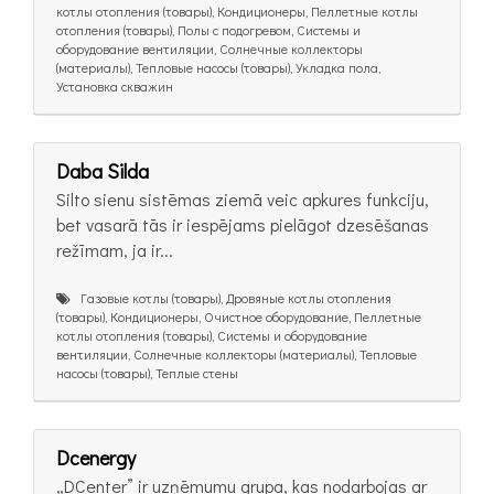
котлы отопления (товары), Кондиционеры, Пеллетные котлы
отопления (товары), Полы с подогревом, Системы и
оборудование вентиляции, Солнечные коллекторы
(материалы), Тепловые насосы (товары), Укладка пола,
Установка скважин
Daba Silda
Silto sienu sistēmas ziemā veic apkures funkciju,
bet vasarā tās ir iespējams pielāgot dzesēšanas
režīmam, ja ir...
Газовые котлы (товары), Дровяные котлы отопления
(товары), Кондиционеры, Очистное оборудование, Пеллетные
котлы отопления (товары), Системы и оборудование
вентиляции, Солнечные коллекторы (материалы), Тепловые
насосы (товары), Теплые стены
Dcenergy
„DCenter” ir uzņēmumu grupa, kas nodarbojas ar