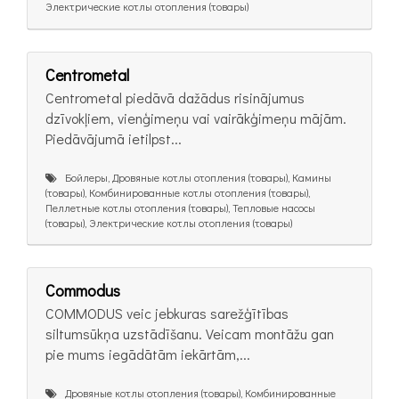
Электрические котлы отопления (товары)
Centrometal
Centrometal piedāvā dažādus risinājumus
dzīvokļiem, vienģimeņu vai vairākģimeņu mājām.
Piedāvājumā ietilpst...
Бойлеры, Дровяные котлы отопления (товары), Камины
(товары), Комбинированные котлы отопления (товары),
Пеллетные котлы отопления (товары), Тепловые насосы
(товары), Электрические котлы отопления (товары)
Commodus
COMMODUS veic jebkuras sarežģītības
siltumsūkņa uzstādīšanu. Veicam montāžu gan
pie mums iegādātām iekārtām,...
Дровяные котлы отопления (товары), Комбинированные