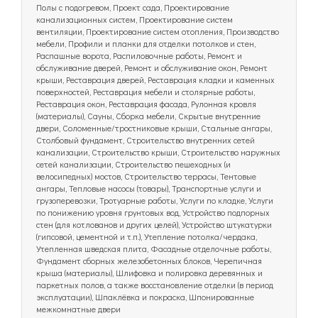
Полы с подогревом, Проект сада, Проектирование
канализационных систем, Проектирование систем
вентиляции, Проектирование систем отопления, Производство
мебели, Профили и планки для отделки потолков и стен,
Распашные ворота, Распиловочные работы, Ремонт и
обслуживание дверей, Ремонт и обслуживание окон, Ремонт
крыши, Реставрация дверей, Реставрация кладки и каменных
поверхностей, Реставрация мебели и столярные работы,
Реставрация окон, Реставрация фасада, Рулонная кровля
(материалы), Сауны, Сборка мебели, Скрытые внутренние
двери, Соломенные/тростниковые крыши, Стальные ангары,
Столбовый фундамент, Строительство внутренних сетей
канализации, Строительство крыши, Строительство наружных
сетей канализации, Строительство пешеходных (и
велосипедных) мостов, Строительство террасы, Тентовые
ангары, Тепловые насосы (товары), Транспортные услуги и
грузоперевозки, Тротуарные работы, Услуги по кладке, Услуги
по понижению уровня грунтовых вод, Устройство подпорных
стен (для котлованов и других целей), Устройство штукатурки
(гипсовой, цементной и т.п.), Утепление потолка/чердака,
Утепленная шведская плита, Фасадные отделочные работы,
Фундамент сборных железобетонных блоков, Черепичная
крыша (материалы), Шлифовка и полировка деревянных и
паркетных полов, а также восстановление отделки (в период
эксплуатации), Шпаклёвка и покраска, Шпонированные
межкомнатные двери