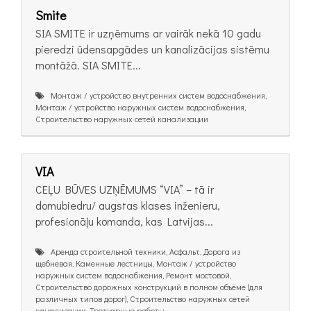
Smite
SIA SMITE ir uzņēmums ar vairāk nekā 10 gadu
pieredzi ūdensapgādes un kanalizācijas sistēmu
montāžā. SIA SMITE...
Монтаж / устройство внутренних систем водоснабжения,
Монтаж / устройство наружных систем водоснабжения,
Строительство наружных сетей канализации
VIA
CEĻU BŪVES UZŅĒMUMS “VIA” – tā ir
domubiedru/ augstas klases inženieru,
profesionāļu komanda, kas Latvijas...
Аренда строительной техники, Асфальт, Дорога из
щебневая, Каменные лестницы, Монтаж / устройство
наружных систем водоснабжения, Ремонт мостовой,
Строительство дорожных конструкций в полном объёме (для
различных типов дорог), Строительство наружных сетей
канализации, Тротуарные работы