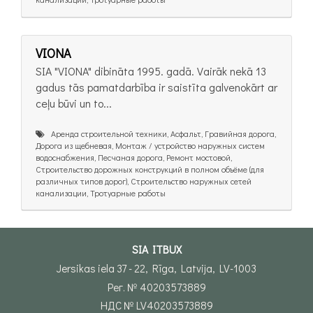
VIONA
SIA "VIONA" dibināta 1995. gadā. Vairāk nekā 13
gadus tās pamatdarbība ir saistīta galvenokārt ar
ceļu būvi un to...
Аренда строительной техники, Асфальт, Гравийная дорога,
Дорога из щебневая, Монтаж / устройство наружных систем
водоснабжения, Песчаная дорога, Ремонт мостовой,
Строительство дорожных конструкций в полном объёме (для
различных типов дорог), Строительство наружных сетей
канализации, Тротуарные работы
SIA ITBUX
Jersikas iela 37 - 22, Rīga, Latvija, LV-1003
Рег. № 40203573889
НДС № LV40203573889