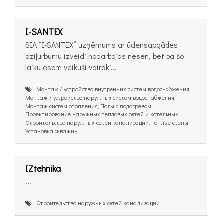
I-SANTEX
SIA “I-SANTEX” uzņēmums ar ūdensapgādes
dziļurbumu izveidi nodarbojas nesen, bet pa šo
laiku esam veikuši vairāki...
Монтаж / устройство внутренних систем водоснабжения,
Монтаж / устройство наружных систем водоснабжения,
Монтаж систем отопления, Полы с подогревом,
Проектирование наружных тепловых сетей и котельных,
Строительство наружных сетей канализации, Теплые стены,
Установка скважин
IZtehnika
...
Строительство наружных сетей канализации