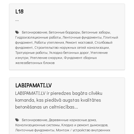
L18
...
Бетонирование, Бетонные бордюры, Бетонные заборы,
Гидроизоляционные работы, Ленточные фундаменты, Плитный
фундамент, Работы утепления, Ремонт мостовой, Столбовый
фундамент, Строительство наружных сетей канализации,
Тротуарные работы, Укладка бетонных дорог, Утепление
изнутри, Утепление снаружи, Фундамент сборных
железобетонных блоков
LABIPAMATI.LV
LABIPAMATI.LV ir pieredzes bagāta cilvēku
komanda, kas piedāvā augstas kvalitātes
betonēšanas un celtniecības...
Бетонирование, Деревянные каркасные дома,
Канализационные системы, Кладка и ремонт дымоходов,
Ленточные фундаменты, Монтаж / устройство внутренних