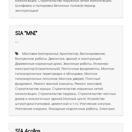
канализации, Строительство наружных сетей канализации,
Шлифовка и полировка бетонных полов (в период
эксплуатации)
SIA "MNI"
...
Mостовая (материалы), Архитектор, Бетонирование,
Внутренние работы, Демонтаж зданий и конструкций,
Деревянные каркасные дома, Земляные работы, Инженер-
конструктор (строительный), Ленточные фундаменты, Монтаж
гипсокартонных перегородок и облицовок, Монтаж
гипсокартонных потолков, Монтаж дверей, Плитный
фундамент, Ремонт ванной комнаты, Ремонт мостовой,
Строительство крыши, Строительство наружных сетей
канализации, Строительство террасы, Строительство частных
домов и аналогичных зданий (полный цикл), Устройство
штукатурки (гипсовой, цементной и т.п.), Утепление изнутри,
Утепление снаружи, Фасадные отделочные работы, Электрик
SIA 4collas