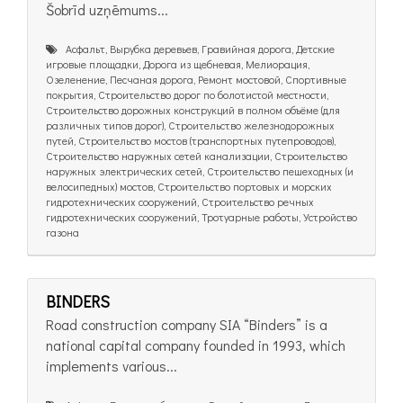
Šobrīd uzņēmums...
Асфальт, Вырубка деревьев, Гравийная дорога, Детские
игровые площадки, Дорога из щебневая, Мелиорация,
Озеленение, Песчаная дорога, Ремонт мостовой, Спортивные
покрытия, Строительство дорог по болотистой местности,
Строительство дорожных конструкций в полном объёме (для
различных типов дорог), Строительство железнодорожных
путей, Строительство мостов (транспортных путепроводов),
Строительство наружных сетей канализации, Строительство
наружных электрических сетей, Строительство пешеходных (и
велосипедных) мостов, Строительство портовых и морских
гидротехнических сооружений, Строительство речных
гидротехнических сооружений, Тротуарные работы, Устройство
газона
BINDERS
Road construction company SIA “Binders” is a
national capital company founded in 1993, which
implements various...