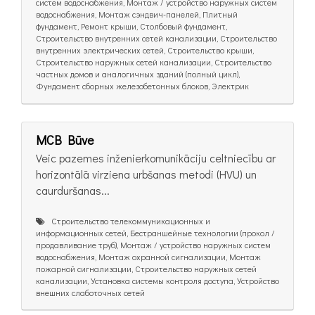
систем водоснабжения, Монтаж / устройство наружных систем
водоснабжения, Монтаж сэндвич-панелей, Плитный
фундамент, Ремонт крыши, Столбовый фундамент,
Строительство внутренних сетей канализации, Строительство
внутренних электрических сетей, Строительство крыши,
Строительство наружных сетей канализации, Строительство
частных домов и аналогичных зданий (полный цикл),
Фундамент сборных железобетонных блоков, Электрик
MCB Būve
Veic pazemes inženierkomunikāciju celtniecību ar
horizontālā virziena urbšanas metodi (HVU) un
caurduršanas...
Cтроительство телекоммуникационных и
информационных сетей, Бестраншейные технологии (прокол /
продавливание труб), Монтаж / устройство наружных систем
водоснабжения, Монтаж охранной сигнализации, Монтаж
пожарной сигнализации, Строительство наружных сетей
канализации, Установка системы контроля доступа, Устройство
внешних слаботочных сетей