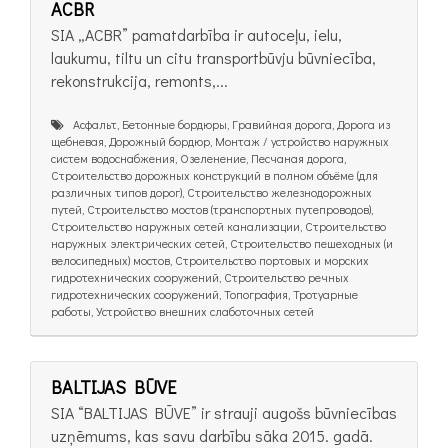
ACBR
SIA „ACBR” pamatdarbība ir autoceļu, ielu,
laukumu, tiltu un citu transportbūvju būvniecība,
rekonstrukcija, remonts,...
Асфальт, Бетонные бордюры, Гравийная дорога, Дорога из
щебневая, Дорожный бордюр, Монтаж / устройство наружных
систем водоснабжения, Озеленение, Песчаная дорога,
Строительство дорожных конструкций в полном объёме (для
различных типов дорог), Строительство железнодорожных
путей, Строительство мостов (транспортных путепроводов),
Строительство наружных сетей канализации, Строительство
наружных электрических сетей, Строительство пешеходных (и
велосипедных) мостов, Строительство портовых и морских
гидротехнических сооружений, Строительство речных
гидротехнических сооружений, Топография, Тротуарные
работы, Устройство внешних слаботочных сетей
BALTIJAS BŪVE
SIA “BALTIJAS BŪVE” ir strauji augošs būvniecības
uzņēmums, kas savu darbību sāka 2015. gadā.