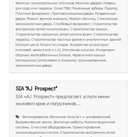
Монтаж гипсокартонных потолков, Монтаж дверей, Навесы
для сада или террасы, Окна ПВХ, Панельные заборы, Перила,
Плитный фундамент, Противопожарные двери, Раздвижные
двери, Ремонт ванной комнаты, Ремонт лестниц, Стеклянные
межкомнатные двери, Столбовый фундамент, Строительство
внутренних сетей канализации, Строительство крыши,
Строительство наружных сетей канализации, Строительство
террасы, Строительство частных домов и аналогичных зданий
(полный цикл), Услуги по кладке, Устройство штукатурки
(гипсовой, цементной и т.п.), Утепление изнутри, Фундамент
сборных железобетонных блоков, Черепичная крыша
(материалы), Шпаклёвка и покраска, Шпонированные
межкомнатные двери
SIA "AJ Prospect"
SIA «AJ Prospect» предлагает услуги мини-
экскаваторов и погрузчиков,...
Бетонирование, Бетонные полы (в т.ч. шлифованные),
Выравнивание земли, Земляные работы, Канализационные
системы, Очистное оборудование, Проектирование
канализационных систем, Строительство внутренних сетей