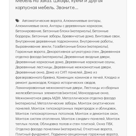
Мебель на заказ. Шкафы, кухни и другая
корпусная мебель. Звоните...
Автоматические ворота, Алюминиевые ангары,
Алюминиевые окна, Ангары с деревянным каркасом,
Бетонирование, Бетонные блоки (материалы), Бетонные
бордюры, Бетонные заборы, Бревенчатые дома, Винтовые сваи,
Внутренние деревянные подоконники, Внутренние работы,
Выравнивание земли, Газобетонные блоки (материалы),
Гаражные ворота, Декоративная штукатурка стен, Деревянная
отделка фасада (материалы), Деревянные входные двери,
Деревянные каркасные дома, Деревянные каркасные сауны,
Деревянные лестницы, Деревянные межкомнатные двери,
Деревянные окна, Дома из СИП панелей, Дома из
фрезерованного бревна, Каменщик каминов и печей, Кладка и
ремонт дымоходов, Кладка исторических сводов,
Ламинированные межкомнатные двери, Лестницы из сборных
железобетонных элементов (монтаж), Мансардные окна,
Межкомнатная дверь МДФ, Металлическая отделка фасада
(материалы), Металлические заборы, Монтаж акустических
панелей, Монтаж гипсокартонных перегородок и облицовок,
Монтаж гипсокартонных потолков, Монтаж и демонтаж окон,
Монтаж систем отопления, Монтаж сэндвич-панелей, Монтаж
теплых полов, Облицовка полов и стен плиткой, Окна ПВХ,
Отделка фасада панелями (материалы), Откатные ворота,
Плитный фундамент, Подъемно-секционные гаражные ворота,