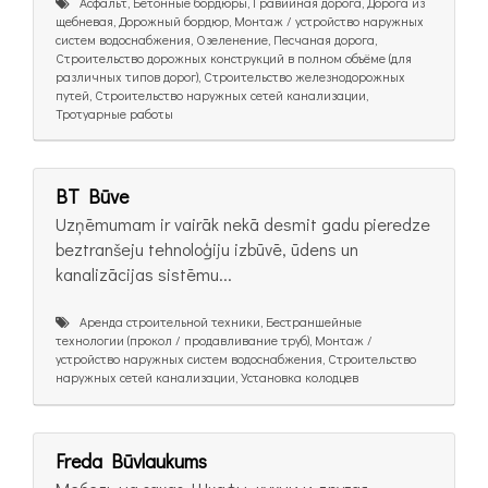
Асфальт, Бетонные бордюры, Гравийная дорога, Дорога из
щебневая, Дорожный бордюр, Монтаж / устройство наружных
систем водоснабжения, Озеленение, Песчаная дорога,
Строительство дорожных конструкций в полном объёме (для
различных типов дорог), Строительство железнодорожных
путей, Строительство наружных сетей канализации,
Тротуарные работы
BT Būve
Uzņēmumam ir vairāk nekā desmit gadu pieredze
beztranšeju tehnoloģiju izbūvē, ūdens un
kanalizācijas sistēmu...
Аренда строительной техники, Бестраншейные
технологии (прокол / продавливание труб), Монтаж /
устройство наружных систем водоснабжения, Строительство
наружных сетей канализации, Установка колодцев
Freda Būvlaukums