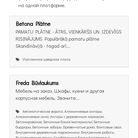
на одной платформе.
Betona Plātne
PAMATU PLĀTNE - ĀTRS, VIENKĀRŠS UN IZDEVĪGS
RISINĀJUMS Populārākā pamatu plātne
Skandināvijā - tagad arī...
Утепленная шведская плита
Freda Būvlaukums
Мебель на заказ. Шкафы, кухни и другая
корпусная мебель. Звоните...
Автоматические ворота, Алюминиевые ангары,
Алюминиевые окна, Ангары с деревянным каркасом,
Бетонирование, Бетонные блоки (материалы), Бетонные
бордюры, Бетонные заборы, Бревенчатые дома, Винтовые сваи,
Внутренние деревянные подоконники, Внутренние работы,
Выравнивание земли, Газобетонные блоки (материалы),