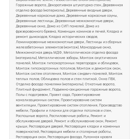
Гаражные ворота, Декоративная штукатурка стен, Деревянная
отделка фасада (материалы), Деревянные входные двери,
Деревянные каркасные дома, Деревянные каркасные сауны,
Деревянные лестницы, Деревянные межкомнатные двери,
Деревянные окна, Дома из СИП панелей, Дома из
фрезерованного бревна, Каменщик каминов и печей, Кладка и
ремонт дымоходов, Кладка исторических сводов,
Ламинированные межкомнатные двери, Лестницы из сборных
железобетонных элементов (монтаж), Мансардные окна,
Межкомнатная дверь МДФ, Металлическая отделка фасада
(материалы), Металлические заборы, Монтаж акустических
панелей, Монтаж гипсокартонных перегородок и облицовок,
Монтаж гипсокартонных потолков, Монтаж и демонтаж окон,
Монтаж систем отопления, Монтаж сэндвич-панелей, Монтаж
теплых полов, Облицовка полов и стен плиткой, Окна ПВХ,
Отделка фасада панелями (материалы), Откатные ворота,
Плитный фундамент, Подъемно-секционные гаражные ворота,
Полы с подогревом, Проект сада, Проектирование
канализационных систем, Проектирование систем
вентиляции, Проектирование систем отопления, Производство
мебели, Профили и планки для отделки потолков и стен,
Распашные ворота, Распиловочные работы, Ремонт и
обслуживание дверей, Ремонт и обслуживание окон, Ремонт
крыши, Реставрация дверей, Реставрация кладки и каменных
поверхностей, Реставрация мебели и столярные работы,
Реставрация окон, Реставрация фасада, Рулонная кровля