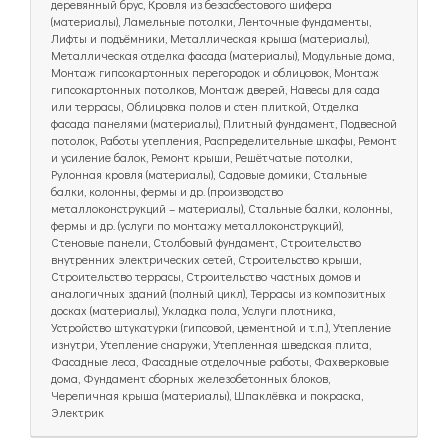
деревянный брус, Кровля из безасбестового шифера
(материалы), Ламельные потолки, Ленточные фундаменты,
Лифты и подъёмники, Металлическая крыша (материалы),
Металлическая отделка фасада (материалы), Модульные дома,
Монтаж гипсокартонных перегородок и облицовок, Монтаж
гипсокартонных потолков, Монтаж дверей, Навесы для сада
или террасы, Облицовка полов и стен плиткой, Отделка
фасада панелями (материалы), Плитный фундамент, Подвесной
потолок, Работы утепления, Распределительные шкафы, Ремонт
и усиление балок, Ремонт крыши, Решётчатые потолки,
Рулонная кровля (материалы), Садовые домики, Стальные
балки, колонны, фермы и др. (производство
металлоконструкций – материалы), Стальные балки, колонны,
фермы и др. (услуги по монтажу металлоконструкций),
Стеновые панели, Столбовый фундамент, Строительство
внутренних электрических сетей, Строительство крыши,
Строительство террасы, Строительство частных домов и
аналогичных зданий (полный цикл), Террасы из композитных
досках (материалы), Укладка пола, Услуги плотника,
Устройство штукатурки (гипсовой, цементной и т.п.), Утепление
изнутри, Утепление снаружи, Утепленная шведская плита,
Фасадные леса, Фасадные отделочные работы, Фахверковые
дома, Фундамент сборных железобетонных блоков,
Черепичная крыша (материалы), Шпаклёвка и покраска,
Электрик