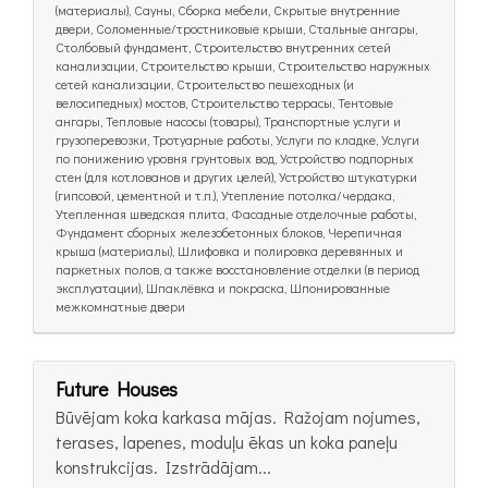
(материалы), Сауны, Сборка мебели, Скрытые внутренние
двери, Соломенные/тростниковые крыши, Стальные ангары,
Столбовый фундамент, Строительство внутренних сетей
канализации, Строительство крыши, Строительство наружных
сетей канализации, Строительство пешеходных (и
велосипедных) мостов, Строительство террасы, Тентовые
ангары, Тепловые насосы (товары), Транспортные услуги и
грузоперевозки, Тротуарные работы, Услуги по кладке, Услуги
по понижению уровня грунтовых вод, Устройство подпорных
стен (для котлованов и других целей), Устройство штукатурки
(гипсовой, цементной и т.п.), Утепление потолка/чердака,
Утепленная шведская плита, Фасадные отделочные работы,
Фундамент сборных железобетонных блоков, Черепичная
крыша (материалы), Шлифовка и полировка деревянных и
паркетных полов, а также восстановление отделки (в период
эксплуатации), Шпаклёвка и покраска, Шпонированные
межкомнатные двери
Future Houses
Būvējam koka karkasa mājas. Ražojam nojumes,
terases, lapenes, moduļu ēkas un koka paneļu
konstrukcijas. Izstrādājam...