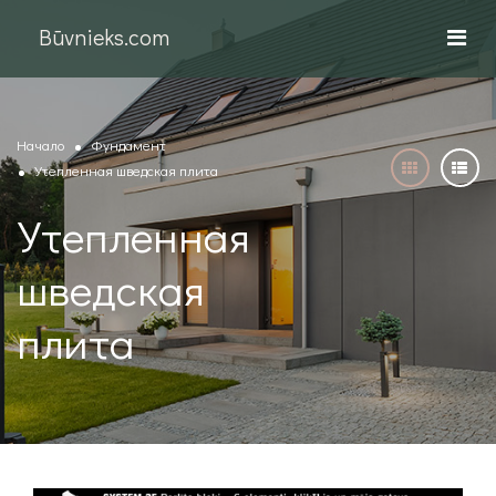
Būvnieks.com
Начало
Фундамент
Утепленная шведская плита
Утепленная
шведская
плита