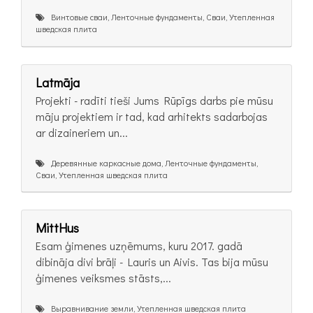
Винтовые сваи, Ленточные фундаменты, Сваи, Утепленная
шведская плита
Latmāja
Projekti - radīti tieši Jums Rūpīgs darbs pie mūsu
māju projektiem ir tad, kad arhitekts sadarbojas
ar dizaineriem un...
Деревянные каркасные дома, Ленточные фундаменты,
Сваи, Утепленная шведская плита
MittHus
Esam ģimenes uzņēmums, kuru 2017. gadā
dibināja divi brāļi - Lauris un Aivis. Tas bija mūsu
ģimenes veiksmes stāsts,...
Выравнивание земли, Утепленная шведская плита