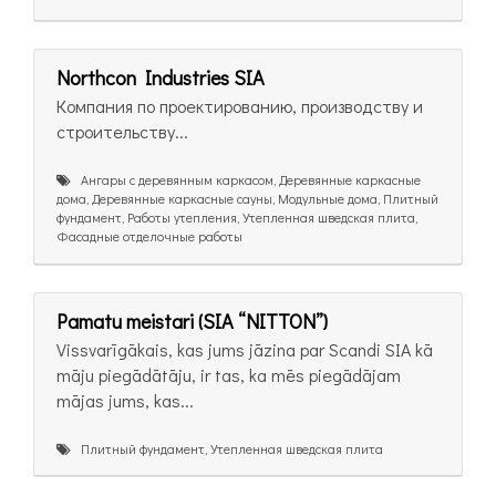
Northcon Industries SIA
Компания по проектированию, производству и
строительству...
Ангары с деревянным каркасом, Деревянные каркасные
дома, Деревянные каркасные сауны, Модульные дома, Плитный
фундамент, Работы утепления, Утепленная шведская плита,
Фасадные отделочные работы
Pamatu meistari (SIA “NITTON”)
Vissvarīgākais, kas jums jāzina par Scandi SIA kā
māju piegādātāju, ir tas, ka mēs piegādājam
mājas jums, kas...
Плитный фундамент, Утепленная шведская плита