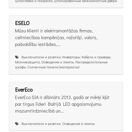
Шпаклёвка и покраска, Шпонированные межкомнатные двери
ESELO
Mūsu klienti ir elektromontāžas firmas,
celtniecības kompānijas, ražotāji, valsts,
pašvaldību iestādes,...
Выключатели и розетки, Инверторы, Кабели и провода,
Молниезащита, Освещение и лампы, Распределительные
шкафы, Солнечные панели (материалы)
EverEco
EverEco SIA ir dibināts 2013. gadā ar mērķi kļūt
par tirgus līderi Baltijā LED apgaismojumu
mazumtirdzniecībā un...
Выключатели и розетки, Освещение и лампы