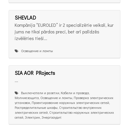
SHEVLAD
Kompānija “EUROLED” ir 2 specializētie veikali, kur
jums ne tikai pārdos preci, bet arī palīdzēs
izvēlēties tieši...
Освещение и лампы
SIA AOR PRojects
...
Выключатели и розетки, Кабели и провода,
Молниезащита, Освещение и лампы, Проверка электрических
установок, Проектирование наружных электрических сетей,
Распределительные шкафы, Строительство внутренних
электрических сетей, Строительство наружных электрических
сетей, Электрик, Энергоаудит