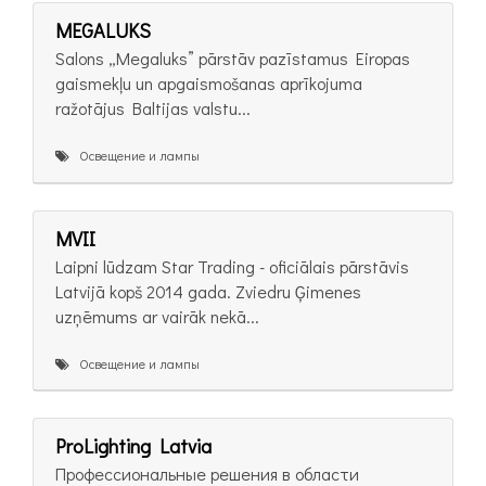
MEGALUKS
Salons „Megaluks” pārstāv pazīstamus Eiropas
gaismekļu un apgaismošanas aprīkojuma
ražotājus Baltijas valstu...
Освещение и лампы
MVII
Laipni lūdzam Star Trading - oficiālais pārstāvis
Latvijā kopš 2014 gada. Zviedru Ģimenes
uzņēmums ar vairāk nekā...
Освещение и лампы
ProLighting Latvia
Профессиональные решения в области