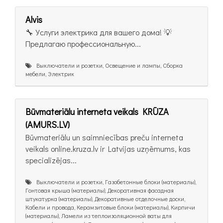
Alvis
🔧 Услуги электрика для вашего дома! 💡
Предлагаю профессиональную...
Выключатели и розетки, Освещение и лампы, Сборка
мебели, Электрик
Būvmateriālu interneta veikals KRŪZA
(AMURS.LV)
Būvmateriālu un saimniecības preču interneta
veikals online.kruza.lv ir Latvijas uzņēmums, kas
specializējas...
Выключатели и розетки, Газобетонные блоки (материалы),
Гонтовая крыша (материалы), Декоративная фасадная
штукатурка (материалы), Декоративные отделочные доски,
Кабели и провода, Керамзитовые блоки (материалы), Кирпичи
(материалы), Ламели из теплоизоляционной ваты для