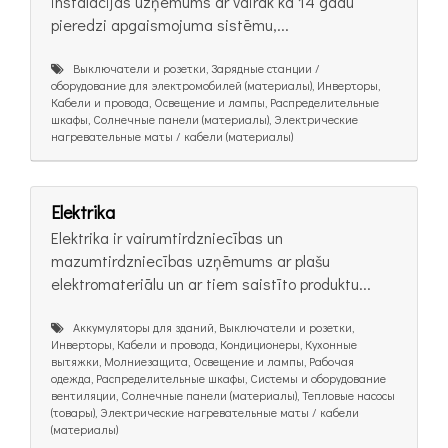
instalācijas uzņēmums ar vairāk kā 14 gadu
pieredzi apgaismojuma sistēmu,...
Выключатели и розетки, Зарядные станции /
оборудование для электромобилей (материалы), Инверторы,
Кабели и провода, Освещение и лампы, Распределительные
шкафы, Солнечные панели (материалы), Электрические
нагревательные маты / кабели (материалы)
Elektrika
Elektrika ir vairumtirdzniecības un
mazumtirdzniecības uzņēmums ar plašu
elektromateriālu un ar tiem saistīto produktu...
Аккумуляторы для зданий, Выключатели и розетки,
Инверторы, Кабели и провода, Кондиционеры, Кухонные
вытяжки, Молниезащита, Освещение и лампы, Рабочая
одежда, Распределительные шкафы, Системы и оборудование
вентиляции, Солнечные панели (материалы), Тепловые насосы
(товары), Электрические нагревательные маты / кабели
(материалы)