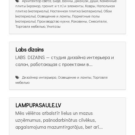
Архитектор света, Биде, Ванны, Джакузи, Души, Каменные
плиты (мрамор, гранит и т.п.) и элементы, Ковры, Напольная
плитка (материалы), Настенная плитка (материалы), Обои
(материалы), Освещение и лампы, Паркетные полы
(материалы), Производство кухни, Раковины, Смесители,
Торговля мебелью, Унитазы
Labs dizains
LABS DIZAINS — студия дизайна интерьера и
салон, работающая с проектами в...
Дизайнер интерьера, Освещение и лампы, Торговля
мебелью
LAMPUPASAULE.LV
Mēs vēlētos atbalstīt lielus un mazus
uzņēmumus, pašnodarbinātus cilvēkus,
apgaismojuma mazumtirgotājus, bet arī...