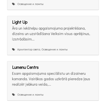
Освещение и лампы
Light Up
Āra un iekštelpu apgaismojuma projektēšana,
dizains un uzstādīšana Veiksim visus aprēķinus,
izstrādāsim...
Архитектор света, Освещение и лампы
Lumenu Centrs
Esam apgaismojuma speciālistu un dizaineru
komanda. Vairākos gados uzkrātā pieredze ļaus
realizēt jebkura veida,...
Освещение и лампы