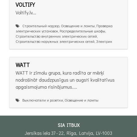
VOLTIFY
Voltify.lv...
Cтроительный надзор, Освещение и лампы, Проверка
электрических установок, Распределительные шкафы,
Строительство внутренних электрических сетей,
Строительство наружных электрических сетей, Электрик
WATT
WATT ir zīmolu grupa, kura radīta ar mērķi
nodrošināt daudzpusīgus un augsti kvalitatīvus
apgaismojuma risinājumus....
Выключатели и розетки, Освещение и лампы
SIA ITBUX
Jersikas iela 37 - 22, Rīga, Latvija, LV-1003