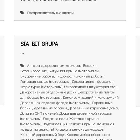
Распределительные шкафы
SIA BIT GRUPA
...
Ангары с деревянным каркасом, Беседки,
Бетонирование, Битумная крыша (материалы),
Внутренние работы, Гидроизоляционные работы,
Гонтовая крыша (материалы), Декоративная фасадная
штукатурка (материалы), Декоративная штукатурка стен,
Декоративные отделочные доски, Декоративные плиты
для фасада (материалы), Демонтаж зданий и конструкций,
Деревянная отделка фасада (материалы), Деревянные
балки, Деревянные гаражи, Деревянные каркасные дома,
Дома из СИП панелей, Доски для деревянной террасы
(материалы), Дощатые полы, Жестяная крыша
(материалы), Звукоизоляция, Зеленая крыша, Каменная
крыша (материалы), Кладка и ремонт дымоходов,
Клееный деревянный брус, Кровля из безасбестового
шифера (материалы), Ламельные потолки, Ленточные