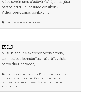
Mūsu uzņēmums piedāvā risinājumus jūsu
personīgajai un īpašuma drošībai: -
Videonovērošanas aprīkojuma...
Распределительные шкафы
ESELO
Mūsu klienti ir elektromontāžas firmas,
celtniecības kompānijas, ražotāji, valsts,
pašvaldību iestādes,...
Выключатели и розетки, Инверторы, Кабели и
провода, Молниезащита, Освещение и лампы,
Распределительные шкафы, Солнечные панели
(материалы)