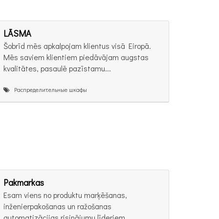
LĀSMA
Šobrīd mēs apkalpojam klientus visā Eiropā.
Mēs saviem klientiem piedāvājam augstas
kvalitātes, pasaulē pazīstamu...
Распределительные шкафы
Pakmarkas
Esam viens no produktu marķēšanas,
inženierpakošanas un ražošanas
automatizācijas risinājumu līderiem