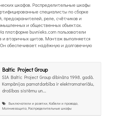
ических шкафов. Распределительные шкафы
ертифицированные специалисты по сборке
, предохранителей, реле, счётчиков и
ромышленных и общественных объектах.
а платформе buvnieks.com пользователи
в и вторичных щитов. Монтаж выполняется
. Он обеспечивает надёжную и долговечную
Baltic Project Group
SIA Baltic Project Group dibināta 1998. gadā.
Kompānijas pamatdarbība ir elektromateriālu,
drošības sistēmu un...
Выключатели и розетки, Кабели и провода,
Молниезащита, Распределительные шкафы