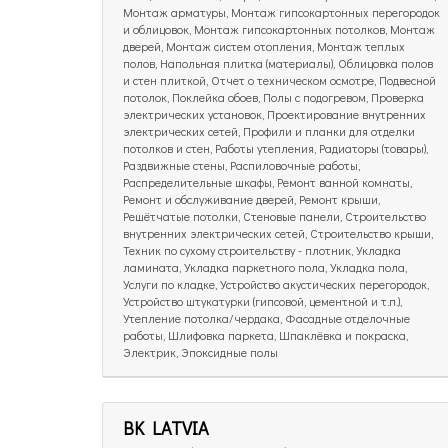
Монтаж арматуры, Монтаж гипсокартонных перегородок
и облицовок, Монтаж гипсокартонных потолков, Монтаж
дверей, Монтаж систем отопления, Монтаж теплых
полов, Напольная плитка (материалы), Облицовка полов
и стен плиткой, Отчет о техническом осмотре, Подвесной
потолок, Поклейка обоев, Полы с подогревом, Проверка
электрических установок, Проектирование внутренних
электрических сетей, Профили и планки для отделки
потолков и стен, Работы утепления, Радиаторы (товары),
Раздвижные стены, Распиловочные работы,
Распределительные шкафы, Ремонт ванной комнаты,
Ремонт и обслуживание дверей, Ремонт крыши,
Решётчатые потолки, Стеновые панели, Строительство
внутренних электрических сетей, Строительство крыши,
Техник по сухому строительству - плотник, Укладка
ламината, Укладка паркетного пола, Укладка пола,
Услуги по кладке, Устройство акустических перегородок,
Устройство штукатурки (гипсовой, цементной и т.п.),
Утепление потолка/чердака, Фасадные отделочные
работы, Шлифовка паркета, Шпаклёвка и покраска,
Электрик, Эпоксидные полы
BK LATVIA