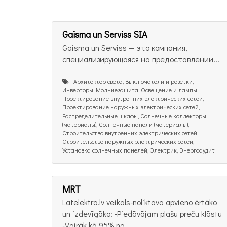
Gaisma un Serviss SIA
Gaisma un Serviss — это компания,
специализирующаяся на предоставлении...
Архитектор света, Выключатели и розетки,
Инверторы, Молниезащита, Освещение и лампы,
Проектирование внутренних электрических сетей,
Проектирование наружных электрических сетей,
Распределительные шкафы, Солнечные коллекторы
(материалы), Солнечные панели (материалы),
Строительство внутренних электрических сетей,
Строительство наружных электрических сетей,
Установка солнечных панелей, Электрик, Энергоаудит
MRT
Latelektro.lv veikals-noliktava apvieno ērtāko
un izdevīgāko: -Piedāvājam plašu preču klāstu
-Vairāk kā 95% no...