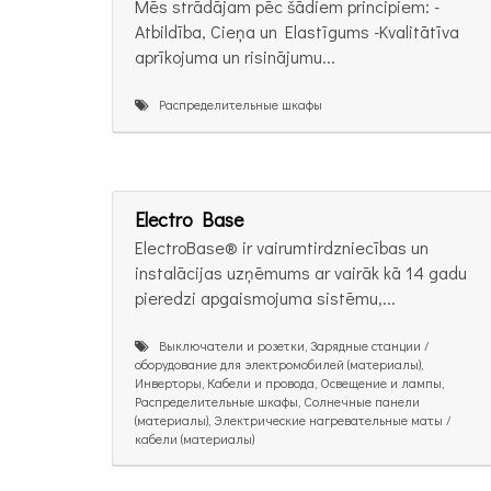
Mēs strādājam pēc šādiem principiem: -
Atbildība, Cieņa un Elastīgums -Kvalitātīva
aprīkojuma un risinājumu...
Распределительные шкафы
Electro Base
ElectroBase® ir vairumtirdzniecības un
instalācijas uzņēmums ar vairāk kā 14 gadu
pieredzi apgaismojuma sistēmu,...
Выключатели и розетки, Зарядные станции /
оборудование для электромобилей (материалы),
Инверторы, Кабели и провода, Освещение и лампы,
Распределительные шкафы, Солнечные панели
(материалы), Электрические нагревательные маты /
кабели (материалы)