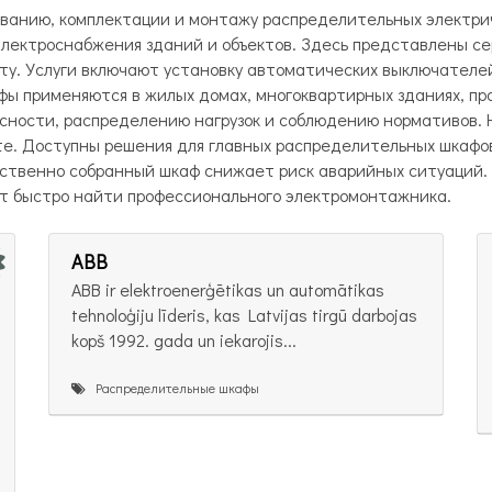
ованию, комплектации и монтажу распределительных электр
лектроснабжения зданий и объектов. Здесь представлены с
ту. Услуги включают установку автоматических выключателей
фы применяются в жилых домах, многоквартирных зданиях, п
сности, распределению нагрузок и соблюдению нормативов. Н
те. Доступны решения для главных распределительных шкафо
чественно собранный шкаф снижает риск аварийных ситуаций
ет быстро найти профессионального электромонтажника.
ABB
ABB ir elektroenerģētikas un automātikas
tehnoloģiju līderis, kas Latvijas tirgū darbojas
kopš 1992. gada un iekarojis...
Распределительные шкафы