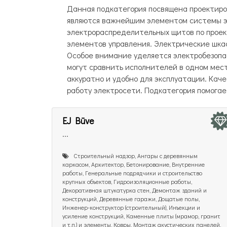
Данная подкатегория посвящена проектир
являются важнейшим элементом системы э
электрораспределительных щитов по проек
элементов управления. Электрические шка
Особое внимание уделяется электробезопа
могут сравнить исполнителей в одном мес
аккуратно и удобно для эксплуатации. Ка
работу электросети. Подкатегория помога
EJ Būve
...
Cтроительный надзор, Ангары с деревянным
каркасом, Архитектор, Бетонирование, Внутренние
работы, Генеральные подрядчики и строительство
крупных объектов, Гидроизоляционные работы,
Декоративная штукатурка стен, Демонтаж зданий и
конструкций, Деревянные гаражи, Дощатые полы,
Инженер-конструктор (строительный), Инъекции и
усиление конструкций, Каменные плиты (мрамор, гранит
и т.п.) и элементы, Ковры, Монтаж акустических панелей,