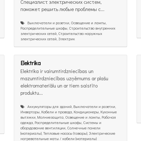
Специалист электрических систем,
поможет решить любые проблемы с...
Выключатели и розетки, Освещение и лампы,
Распределительные шкафы, Строительство внутренних
электрических сетей, Строительство наружных
электрических сетей, Электрик
Elektrika
Elektrika ir vairumtirdzniecības un
mazumtirdzniecības uzņēmums ar plašu
elektromateriālu un ar tiem saistīto
produktu...
Аккумуляторы для зданий, Выключатели и розетки,
Инверторы, Кабели и провода, Кондиционеры, Кухонные
вытяжки, Молниезащита, Освещение и лампы, Рабочая
одежда, Распределительные шкафы, Системы и
оборудование вентиляции, Солнечные панели
(материалы), Тепловые насосы (товары), Электрические
нагревательные маты / кабели (материалы)