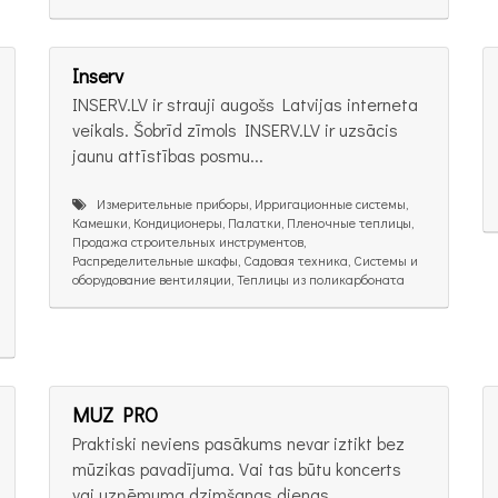
Inserv
INSERV.LV ir strauji augošs Latvijas interneta
veikals. Šobrīd zīmols INSERV.LV ir uzsācis
jaunu attīstības posmu...
Измерительные приборы, Ирригационные системы,
Камешки, Кондиционеры, Палатки, Пленочные теплицы,
Продажа строительных инструментов,
Распределительные шкафы, Садовая техника, Системы и
оборудование вентиляции, Теплицы из поликарбоната
MUZ PRO
Praktiski neviens pasākums nevar iztikt bez
mūzikas pavadījuma. Vai tas būtu koncerts
vai uzņēmuma dzimšanas dienas...