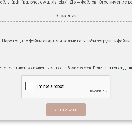
йлы (pdf, jpg, png, dwg, xls, xlsx). До 4 файлов. Ограничение р
Вложения
Перетащите файлы сюда или нажмите, чтобы загрузить файлы
н с политикой конфиденциальности Būvnieks.com.
Политика конфиденц