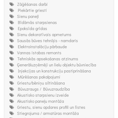
Zāģēšanas darbi
Piekārtie griesti
Sienu paneļi
Bīdāmās starpsienas
Epoksīda grīdas
Sienu dekoratīvais apmetums
Sausās būves tehniķis - namdaris
Elektroinstalāciju pārbaude
Vannas istabas remonts
Tehniskās apsekošanas atzinums
Ģenerāluzņēmēji un lielu objektu būvniecība
Injekcijas un konstrukciju pastiprināšana
Mūrēšanas pakalpojumi
Griestu/bēniņu siltināšana
Būvuzraugs / Būvuzraudzība
Akustisko starpsienu izveide
Akustisko paneļu montāža
Griestu, sienu apdares profili un līstes
Stiegrojuma / armatūras montāža