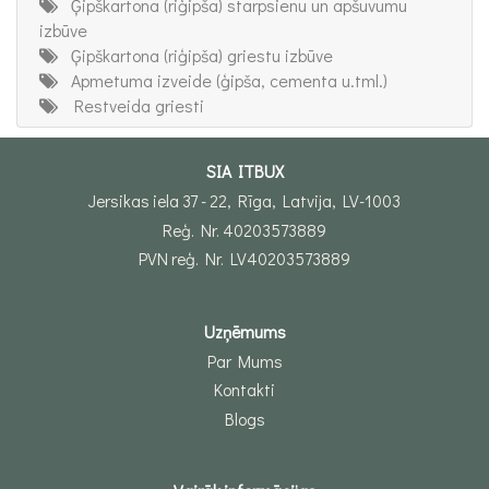
Ģipškartona (riģipša) starpsienu un apšuvumu
izbūve
Ģipškartona (riģipša) griestu izbūve
Apmetuma izveide (ģipša, cementa u.tml.)
Restveida griesti
SIA ITBUX
Jersikas iela 37 - 22, Rīga, Latvija, LV-1003
Reģ. Nr. 40203573889
PVN reģ. Nr. LV40203573889
Uzņēmums
Par Mums
Kontakti
Blogs