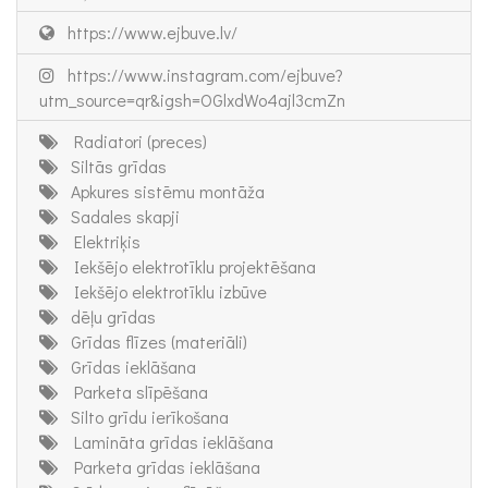
https://www.ejbuve.lv/
https://www.instagram.com/ejbuve?
utm_source=qr&igsh=OGlxdWo4ajl3cmZn
Radiatori (preces)
Siltās grīdas
Apkures sistēmu montāža
Sadales skapji
Elektriķis
Iekšējo elektrotīklu projektēšana
Iekšējo elektrotīklu izbūve
dēļu grīdas
Grīdas flīzes (materiāli)
Grīdas ieklāšana
Parketa slīpēšana
Silto grīdu ierīkošana
Lamināta grīdas ieklāšana
Parketa grīdas ieklāšana