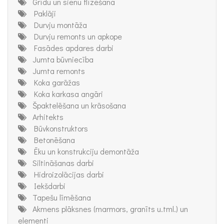
Grīdu un sienu flīzēšana
Paklāji
Durvju montāža
Durvju remonts un apkope
Fasādes apdares darbi
Jumta būvniecība
Jumta remonts
Koka garāžas
Koka karkasa angāri
Špaktelēšana un krāsošana
Arhitekts
Būvkonstruktors
Betonēšana
Ēku un konstrukciju demontāža
Siltināšanas darbi
Hidroizolācijas darbi
Iekšdarbi
Tapešu līmēšana
Akmens plāksnes (marmors, granīts u.tml.) un
elementi