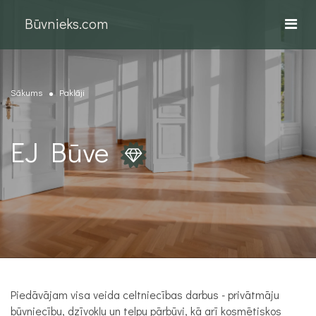
Būvnieks.com
Sākums
Paklāji
EJ Būve
Piedāvājam visa veida celtniecības darbus - privātmāju
būvniecību, dzīvokļu un telpu pārbūvi, kā arī kosmētiskos