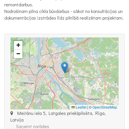
remontdarbus.
Nodrošinam pilna cikla būvdarbus - sākot no konsultācijas un
dokumentācijas izstrādes līdz pilnībā realizētam projektam.
+
−
Leaflet
|
©
OpenStreetMap
Meirānu iela 5, Latgales priekšpilsēta, Rīga,
Latvija
Saņemt norādes