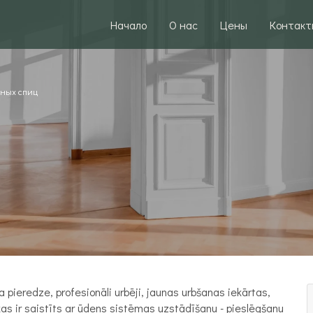
Начало
О нас
Цены
Контакт
яных спиц
 pieredze, profesionāli urbēji, jaunas urbšanas iekārtas,
 kas ir saistīts ar ūdens sistēmas uzstādīšanu - pieslēgšanu