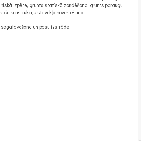
ehniskā izpēte, grunts statiskā zondēšana, grunts paraugu
sošo konstrukciju stāvokļa novērtēšana.
 sagatavošana un pasu izstrāde.