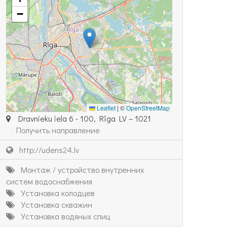
−
Leaflet
|
©
OpenStreetMap
Dravnieku iela 6 - 100, Rīga LV – 1021
Получить направление
http://udens24.lv
Монтаж / устройство внутренних
систем водоснабжения
Установка колодцев
Установка скважин
Установка водяных спиц