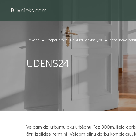
Būvnieks.com
Начало
Водоснабжение и канализация
Установка вод
UDENS24
Veicam dziļurbumu aku urbšanu līdz 300m, liela darba
ātri izpildes termiņi. Veicam pilnu darbu kompleksu,